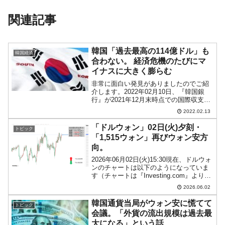
関連記事
韓国「過去最高の114億ドル」も
韓国経済
合わない。 経済危機のたびにマ
イナスに大きく膨らむ
非常に面白い発見がありましたのでご紹
介します。2022年02月10日、『韓国銀
行』が2021年12月末時点での国際収支統
計を公表しました。これで2021年が締ま
2022.02.13
ったわけですので（ただし暫定版）、つ
らつら見ておりましたら「？」という点
「ドルウォン」02日(火)夕刻・
トピック
がありま...
「1,515ウォン」再びウォン安方
向。
2026年06月02日(火)15:30現在、ドルウォ
ンのチャートは以下のようになっていま
す（チャートは『Investing.com』より引
用）。現在のところ「1ドル＝1,515ウォ
2026.06.02
ン」近辺の攻防となっています。ローソ
ク足1本が1分間の値動き...
韓国通貨当局がウォン安に慌てて
トピック
会議。「外貨の流出規模は過去最
大になる」という話