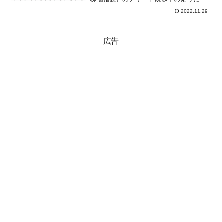
っています（チャートは
2022.11.29
『Investing.com』より引用）。サゲて始
まりましたが現在は陽線。KOSPIは「2...
広告