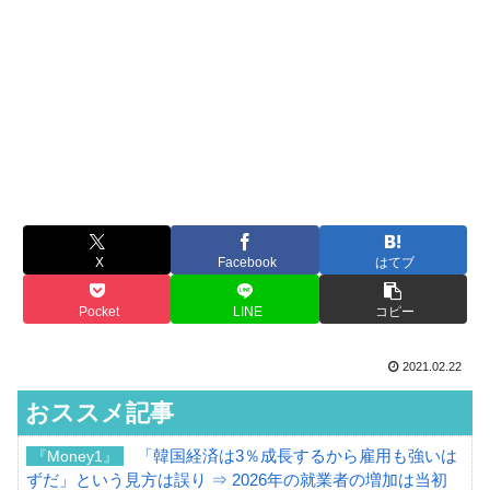
X
Facebook
はてブ
Pocket
LINE
コピー
2021.02.22
おススメ記事
「韓国経済は3％成長するから雇用も強いは
『Money1』
ずだ」という見方は誤り ⇒ 2026年の就業者の増加は当初