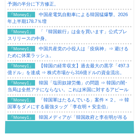
予測の半分に下方修正。
中国産電気自動車による韓国猛爆撃。2026
『Money1』
年上半期178.7％増
「『韓国銀行』は金を買います」公式プレ
『Money1』
スリリースの中身。
中国共産党の小役人は「疫病神」⇒ 避ける
『Money1』
ために休業ラッシュ。
【韓国の経常収支】過去最大の黒字「497.3
『Money1』
億ドル」を達成 ⇒ 株式市場から316億ドルの資金流出。
韓国「塩田奴隷労働」の問題 ⇒ 韓国の闇･
『Money1』
当局は全然アテにならない。これは米国に対するアピール
「韓国軍はたるんでいる」案件 × ２。⇒ 韓
『Money1』
国軍をダメにする最強タッグ「李在明 + 安圭伯」
韓国メディアが「韓国政府と李在明が吊る
『Money1』
される可能性もあるのでは」とほのめかす。
韓国07月･物価指数「2.8％」に低下 ⇒ 実は
『Money1』