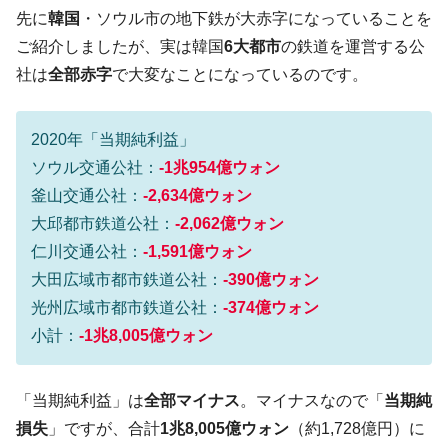
コアコアは上がった。
先に
韓国
・ソウル市の地下鉄が大赤字になっていることを
韓国･猛暑でソウル市全域「猛暑重大警報」
『Money1』
ご紹介しましたが、実は韓国
6大都市
の鉄道を運営する公
発令。李在明「猛暑・干ばつ対処状況点検会議」
社は
全部赤字
で大変なことになっているのです。
【日本市場再挑戦中】韓国『現代自動車』
『Money1』
07月販売台数は去年のほぼ半分「71台」しか売れなかっ
た。『起亜』は9台だけ
2020年「当期純利益」
ソウル交通公社：
-1兆954億ウォン
韓国「信用赦免を何回やっても、何回やっ
『Money1』
ても」⇒ 257万人赦免したのに60万人がまた延滞者に転
釜山交通公社：
-2,634億ウォン
落！
大邱都市鉄道公社：
-2,062億ウォン
韓国K9専用砲弾･装薬自動供給装甲車両･珍
『Money1』
仁川交通公社：
-1,591億ウォン
兵器「K10」が改良に乗り出す。
大田広域市都市鉄道公社：
-390億ウォン
韓国「2026年07月の輸出入」絶好調。半導
『Money1』
光州広域市都市鉄道公社：
-374億ウォン
体だけで410億ドル、輸出全体の41％もある
小計：
-1兆8,005億ウォン
韓国･李在明「青年層の雇用状況が悪い。せ
『Money1』
や、若者に起業させよう」⇒ どんな雇用対策だソレ。
「当期純利益」は
全部マイナス
。マイナスなので「
当期純
【韓国の外貨準備】2026年07月は4,279億ド
『Money1』
損失
」ですが、合計
1兆8,005億ウォン
（約1,728億円）に
ル。外平債の発行「19.4億ドル」