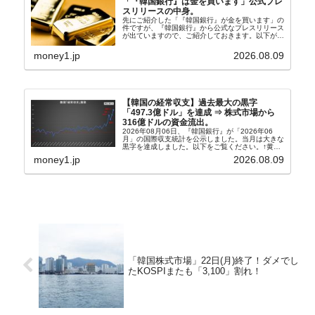
「『韓国銀行』は金を買います」公式プレ
スリリースの中身。
先にご紹介した「『韓国銀行』が金を買います」の
件ですが、『韓国銀行』から公式なプレスリリース
が出ていますので、ご紹介しておきます。以下が全
文和訳です。表題：韓国銀行、国内生産金の買い入
れ協力体制を構築□『韓国銀行』は、国内生産金の
money1.jp
2026.08.09
買い入れに...
【韓国の経常収支】過去最大の黒字
「497.3億ドル」を達成 ⇒ 株式市場から
316億ドルの資金流出。
2026年08月06日、『韓国銀行』が「2026年06
月」の国際収支統計を公示しました。当月は大きな
黒字を達成しました。以下をご覧ください。↑黄色
の傾向ペンでフォーカスしているのが2026年06月
money1.jp
2026.08.09
の経常収支です。2026年06月貿易収支：4...
「韓国株式市場」22日(月)終了！ダメでし
たKOSPIまたも「3,100」割れ！