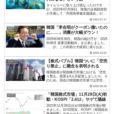
タイムリーに取り上げ損なったのです
が、2022年07月06日、韓国の企画財政部
が主催して「外国為替健全協議会」が開
催されています。出席者は金融委員会、
2022.07.17
『韓国銀行』、金融監督院ですが、この
会議はその名のとおり、外為市場の健全
韓国「李在明がクーポン撒いたの
韓国経済
性（つまりはウォン...
に……」消費が大幅ダウン！
2025年09月30日、韓国の統計庁が「2025
年08月 産業活動動向」を公表しました。
……が、この内容が大統領に成りおおせ
た李在明（イ・ジェミョン）さん、およ
2025.10.02
び手下の政府にとっては非常に皮肉な結
果となりました。2025年08月 産業活動
【株式バブル】韓国ついに「空売
韓国経済
動...
り禁止」に懸念を表明される
韓国政府が韓国株式市場における「空売
り禁止」措置を6カ月延長しました※。そ
のため、現在の韓国株式市場では空売り
ができません。韓国政府はこの延長措置
2020.09.29
について「市場がまだ（コロナ禍から）
立ち直ってはいない。この延長の間に
「韓国株式市場」11月29日(火)初
KOSPI
『空売り』についての議論...
動・KOSPI「2,412」サゲて陽線
2022年11月29日(火)の韓国株式市場が開
きました。10:02現在、KOSPI（韓国総合
株価指数）のチャートは以下のようにな