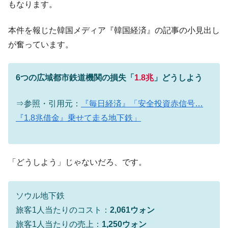
もなります。
韓国「ここは北朝鮮なのか。選管がサーバ
『Money1』
ーにウソのデータを入力したのは明白だ」
本件を報じた韓国メディア『韓国経済』の記事の小見出し
韓国･李在明さっそく不動産対策で浅薄な発
『Money1』
が奮っています。
言。
韓国は「中国と同じく」投資に不適格な国
『Money1』
6つの広域都市鉄道機関の損失「
1.8兆
」どうしよう
だ。
『韓国銀行』が「金の保有量を増やしま
『Money1』
⇒参照・引用元：
『毎日経済』「安全投資赤信号…
す」⇒「金を経由するドル入手」手段ではないのか？
『1.8兆借金』乗せて走る地下鉄」
韓国･外為取引量「1日当たり1,214.4億ド
『Money1』
ル」まで拡大 ⇒ 海外資金の動きに強く左右される状態
韓国･帰ってきた李在明。李在明を支持しな
『Money1』
「どうしよう」じゃないだろ、です。
い「50.5％」に上昇
韓国大統領府ボンクラ政策室長が告発され
『Money1』
た ⇒ 国家が行った恐るべき株価操作であり、空前の国政壟
ソウル地下鉄
断
旅客1人当たりのコスト：
2,061ウォン
韓国･警察職員が「丸刈りになって抗議活
『Money1』
旅客1人当たりの売上：
1,250ウォン