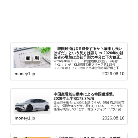
「韓国経済は3％成長するから雇用も強い
はずだ」という見方は誤り ⇒ 2026年の就
業者の増加は当初予測の半分に下方修正。
2026年08月06日、『韓国労働研究院』（略称
「KLI」）が「KLI雇用労働ブリーフ第115号
（2026-01）：2026年上半期労働市場評価と下半
期労働市場展望」を公表しました。Money1でも何
money1.jp
2026.08.10
度もご紹介していますが、政府が何よりも大...
中国産電気自動車による韓国猛爆撃。
2026年上半期178.7％増
後頭部を殴られた式のお話ですが、韓国では韓国市
場を中国製のEVが食い荒らしている――という危
機感が表出しています。韓国メディア『ソウル経
済』の記事から一部を以下に引きます。記事タイト
ルは「中国EVの大攻勢…東風もプジョーと手を組
money1.jp
2026.08.10
み韓国進出」...