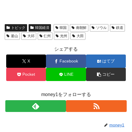
トピック
韓国経済
韓国
南朝鮮
ソウル
鉄道
釜山
大邱
仁州
光州
大田
シェアする
X
Facebook
はてブ
Pocket
LINE
コピー
money1をフォローする
money1