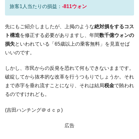
動」
旅客1人当たりの損益：
-811ウォン
中国だけが鉄鋼輸出を異常増加させる ⇒ 中
『Money1』
国の過剰生産が世界を蝕む。
先にもご紹介しましたが、上掲のような
絶対損をするコス
韓国製造業「半導体絶好調」のウラで他業
『Money1』
ト構造
を修正する必要がありますし、年間
数千億ウォンの
種は全般的「不調」⇒ PSIが示す現況は決して良くない。
損失
といわれている「65歳以上の乗客無料」を見直せば
【米韓激突案件】韓国消費者院が『クーパ
『Money1』
いいのです。
ン』1人当たり賠償10万ウォンを認定 ⇒ 総額3兆7,000億
韓国で猛暑。南東部では干ばつ
『Money1』
しかし、市民からの反発を恐れて何もできないままです。
韓国型イージス搭載の次世代駆逐艦
『Money1』
破綻してから抜本的な改革を行うつもりでしょうか。それ
「KDDX」1番艦、2032年竣工と公示
まで赤字を垂れ流すことになり、それは結局
税金
で賄われ
【対日本円】ウォン安が急進！ 日米の協調
『Money1』
るのですけれども。
に韓国がいっちょがみしたのでは。
韓国政府『BYD』車への補助金を全廃 ⇒ 実
『Money1』
(吉田ハンチング＠ｄｃｐ)
は韓国で『BYD』車は売れている。6カ月で対前年同期比
1.9倍！
広告
在韓米国大使スティールが着韓！⇒ さっそ
『Money1』
く空港に詰めかけ「出て行け！」「極右勢力」のプラカー