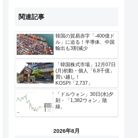
関連記事
韓国の貿易赤字「-400億ド
ル」に迫る！半導体、中国
輸出も3割減少
「韓国株式市場」12月07日
(月)初動・個人「6.8千億」
買い越し！
KOSPI「2,737」
「ドルウォン」30日(水)夕
刻・「1,382ウォン」陰
線。
2026年8月