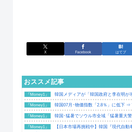
X
Facebook
はてブ
おススメ記事
韓国メディアが「韓国政府と李在明が
『Money1』
韓国07月･物価指数「2.8％」に低下 
『Money1』
韓国･猛暑でソウル市全域「猛暑重大
『Money1』
【日本市場再挑戦中】韓国『現代自動車
『Money1』