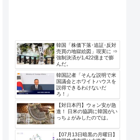
韓国「株価下落･追証･反対
売買の地獄絵図」現実に ⇒
強制決済が1,422億まで膨
んだ。
韓国記者「そんな説明で米
国議会とホワイトハウスを
説得できるわけないだ
ろ！」
【対日本円】ウォン安が急
進！ 日米の協調に韓国がい
っちょがみしたのでは。
【07月13日暗黒の月曜日】