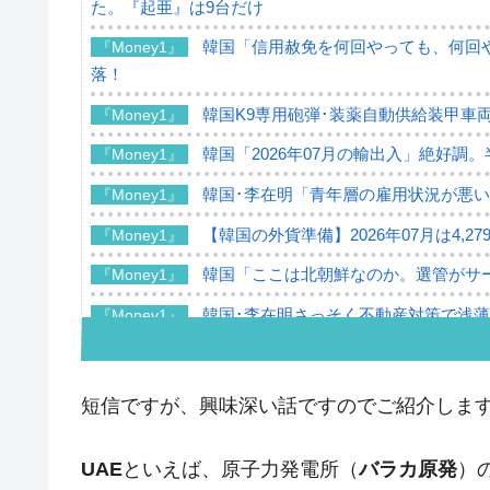
た。『起亜』は9台だけ
韓国「信用赦免を何回やっても、何回や
『Money1』
落！
韓国K9専用砲弾･装薬自動供給装甲車両
『Money1』
韓国「2026年07月の輸出入」絶好調
『Money1』
韓国･李在明「青年層の雇用状況が悪い
『Money1』
【韓国の外貨準備】2026年07月は4,2
『Money1』
韓国「ここは北朝鮮なのか。選管がサ
『Money1』
韓国･李在明さっそく不動産対策で浅
『Money1』
韓国は「中国と同じく」投資に不適格
『Money1』
『韓国銀行』が「金の保有量を増やし
『Money1』
短信ですが、興味深い話ですのでご紹介しま
韓国･外為取引量「1日当たり1,214.
『Money1』
UAE
といえば、原子力発電所（
バラカ原発
）
韓国･帰ってきた李在明。李在明を支持し
『Money1』