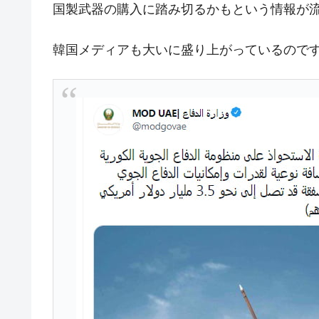
国製武器の購入に踏み切るかもという情報が
韓国大統領府ボンクラ政策室長が告発さ
『Money1』
壟断
韓国メディアも大いに盛り上がっているのですが
韓国･警察職員が「丸刈りになって抗
『Money1』
中国だけが鉄鋼輸出を異常増加させる 
『Money1』
韓国製造業「半導体絶好調」のウラで他
『Money1』
【米韓激突案件】韓国消費者院が『クーパ
『Money1』
韓国で猛暑。南東部では干ばつ
『Money1』
韓国型イージス搭載の次世代駆逐艦「KD
『Money1』
【対日本円】ウォン安が急進！ 日米
『Money1』
韓国政府『BYD』車への補助金を全廃 
『Money1』
1.9倍！
在韓米国大使スティールが着韓！⇒ 
『Money1』
ドを掲げる「在韓反米勢力」