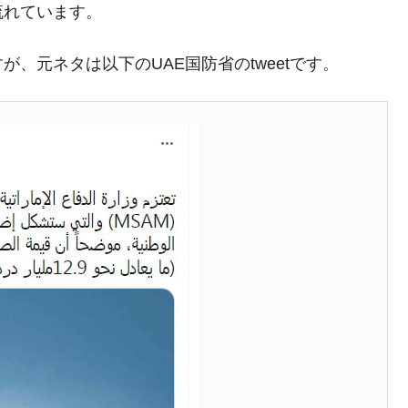
流れています。
れた ⇒ 国家が行った恐るべき株価操作であり、空前の国政
、元ネタは以下のUAE国防省のtweetです。
議活動」
⇒ 中国の過剰生産が世界を蝕む。
業種は全般的「不調」⇒ PSIが示す現況は決して良くない。
ン』1人当たり賠償10万ウォンを認定 ⇒ 総額3兆7,000億
DX」1番艦、2032年竣工と公示
の協調に韓国がいっちょがみしたのでは。
⇒ 実は韓国で『BYD』車は売れている。6カ月で対前年同期比
さっそく空港に詰めかけ「出て行け！」「極右勢力」のプラカー