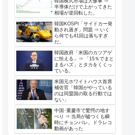
韓国株式市場は大惨事 ⇒
半導体だけで上がってきた
相場が逆回転した。
韓国KOSPI「サイドカー発
動され過ぎ」問題 ⇒ いく
ら何でも41回は落ちすぎ
だ。
韓国政府「米国のカツアゲ
に怯える」⇒ 「15％でまと
まるハズ」とタカをくくっ
ている。
米国元ホワイトハウス首席
補佐官「韓国がやっている
のは同盟国の取る行動では
ない」
中国･重慶市で驚愕の地す
べり ⇒ 当局が嘘つくも瞬
時にチョンバレ。ドラレコ
動画があった