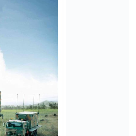
模のAIデータセンター整備」⇒ だから無理だってば。
清算はほぼ終わった」
兆蒸発。
うキャンペーン」⇒ あの名物教授も登場！
さすぎ」では。
む。営業利益80.2％も減少
ットにぶん殴る法案」提出！⇒ クーパン問題は合衆国企業に対
暴落に他人事のような発言。
年2Qの業績「史上最高益」当期純利益は前年同期比13.4倍に。
危機 ⇒ 10.7兆では損が出るからできない。
月29日(水)もサイドカー・サーキットブレイカーの二段コンボ