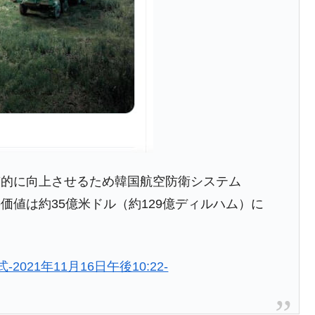
術の塊！
都道府県とは？
がもらえる賞金とは？
？
りそうなスーパーリーグとは？
質的に向上させるため韓国航空防衛システム
高位だった選手とは？
価値は約35億米ドル（約129億ディルハム）に
打っている意外な選手とは？
は？
式-2021年11月16日午後10:22-