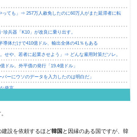
っても」⇒ 257万人赦免したのに60万人がまた延滞者に転
･珍兵器「K10」が改良に乗り出す。
。半導体だけで410億ドル、輸出全体の41％もある
。せや、若者に起業させよう」⇒ どんな雇用対策だソレ。
79億ドル。外平債の発行「19.4億ドル」
ーバーにウソのデータを入力したのは明白だ」
薄な発言。
な国だ。
ます」⇒「金を経由するドル入手」手段ではないのか？
す。
4億ドル」まで拡大 ⇒ 海外資金の動きに強く左右される状態
の建設を依頼するほど
韓国
と因縁のある国ですが、韓
ない「50.5％」に上昇