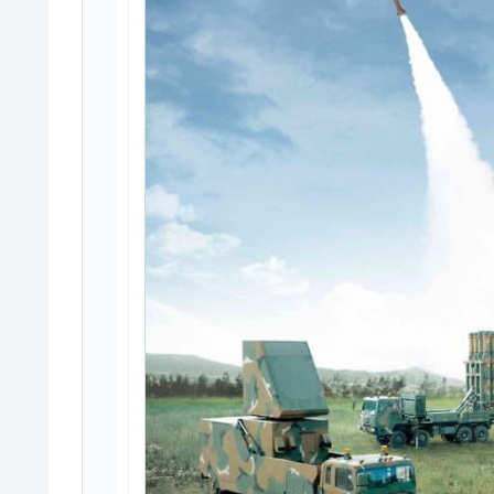
韓国政府「2035年までに18.4GW規
『Money1』
JPモルガン「韓国レバレッジETFの
『Money1』
韓国『国民年金公団』株価暴落で200
『Money1』
韓国政府「ニセＫ-ブランドを通報しよ
『Money1』
韓国「橋が落ちました」⇒ 耐久性「な
『Money1』
韓国鉄鋼最大手『POSCO』ズブズブ沈
『Money1』
米国下院「韓国の公務員個人をターゲ
『Money1』
する差別。許してはおかぬ
韓国ボンクラ政策室長･金容範、株価
『Money1』
韓国半導体『SKハイニックス』2026
『Money1』
韓国･加徳島新国際空港「またも暗礁」の
『Money1』
【速報】韓国株式市場の暴落・本日07
『Money1』
発動！