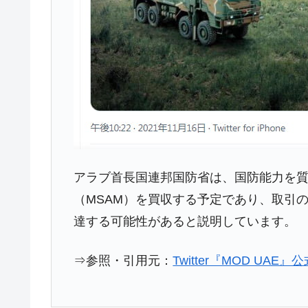
日本の誇る海洋資源調査船『白嶺』は先進技
Fact1
夏の甲子園、優勝校を最も多く輩出している
Fact1
今話題の「楽天ライオンズ」とは？
Fact1
奇跡の毛色「白毛馬」とは？
Fact1
全て勝つといくら？ 競馬GI競走で勝利騎手
Fact1
平成仮面ライダーの意外すぎるモチーフとは
Fact1
発表から2日で大崩壊、鳴かず飛ばずに終わ
Fact1
アラブ首長国連邦国防省は、国防能力を
日本人マスターズ挑戦の歴史。松山以前に最
Fact1
（MSAM）を買収する予定であり、取引の
甲子園通算本塁打、最多の清原に次いで多く
Fact1
達する可能性があると説明しています。
セレクトセールの高額取引馬が稼いだ金額と
Fact1
⇒参照・引用元：
Twitter『MOD UAE』公