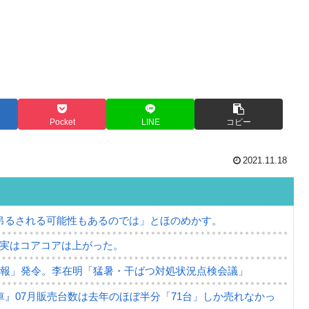
Pocket
LINE
コピー
2021.11.18
吊るされる可能性もあるのでは」とほのめかす。
⇒ 実はコアコアは上がった。
警報」発令。李在明「猛暑・干ばつ対処状況点検会議」
』07月販売台数は去年のほぼ半分「71台」しか売れなかっ