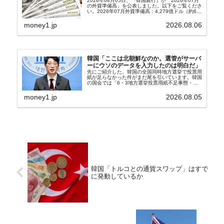
2026年08月05日、『韓国銀行』が「2026年07月
の外貨準備高」を公表しました。以下をご覧くださ
い。2026年07月外貨準備高：4,279億ドル（約67
兆4,456億円）※前月比：+6億ドル＜＜内訳＞＞
⇒Securities：3,80...
money1.jp
2026.08.06
韓国「ここは北朝鮮なのか。選管がサーバ
ーにウソのデータを入力したのは明白だ」
先にご紹介した、韓国の全国同時地方選挙で投票用
紙が足らなかった件がまだ尾を引いています。韓国
の国会では「6・3地方選挙投票用紙不足事態・国
政調査特別委員会」が設けられ、調査を続けていま
す。『国民の力』の朱晋佑（チュ・ジヌ）議員はそ
money1.jp
2026.08.05
の委員の一...
韓国「トルコとの通貨スワップ」はすで
に発動しているか