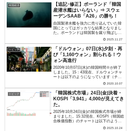
では14時に証拠調査を終え、国会側
【追記･修正】ポーランド「韓国
韓国経済
（『共に民主党』側...
産潜水艦はいらない」⇒ スウェ
ーデンSAAB「A26」の勝ち！
自国製潜水艦を強力に売り込んでいた韓
国にとってはガッカリな結果となりまし
た。ポーランドは韓国製を蹴り飛ばし
て、スウェーデン製潜水艦「A26」を選
2025.11.27
択しました。↑ポーランドが選択したのは
スウェーデンSaab社の「A26」でした。
「ドルウォン」07日(水)夕刻・再
トピック
Money1でも...
び「1,160ウォン」割られる！ウ
ォン高進行
2020年10月07日(水)の韓国時間※が終了
しました。15：43現在、ドルウォンチャ
ートは以下のようになっています（チャ
ートは『Investing.com』より引用：以下
2020.10.07
同）。陰線に転換し、大きくウォン高方
向へ進行しました。再び「1ドル＝...
「韓国株式市場」24日(金)決着・
トピック
KOSPI「3,941」4,000が見えてき
た。
2025年10月24日(金)の韓国株式市場が締
まりました。15:32現在、KOSPI（韓国総
合株価指数）のチャートは以下のように
なっています（チャートは
2025.10.24
『Investing.com』より引用）。陽線を維