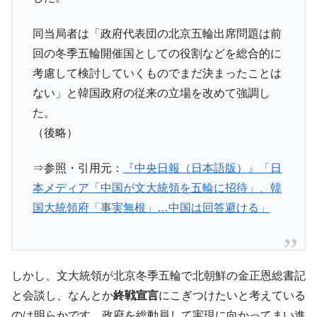
韓国政府『BYD』車への補助金を全廃 ⇒ 実
『Money1』
は韓国で『BYD』車は売れている。6カ月で対前年同期比
同当局者は「政府代表団の北京五輪出席問題は前
1.9倍！
回の冬季五輪開催国としての役割などを総合的に
在韓米国大使スティールが着韓！⇒ さっそ
『Money1』
考慮して検討していくものでまだ決まったことは
く空港に詰めかけ「出て行け！」「極右勢力」のプラカー
ない」と韓国政府の従来の立場を改めて強調し
ドを掲げる「在韓反米勢力」
た。
韓国政府「2035年までに18.4GW規模のAIデ
『Money1』
（後略）
ータセンター整備」⇒ だから無理だってば。
JPモルガン「韓国レバレッジETFの清算は
『Money1』
⇒参照・引用元：
『中央日報（日本語版）』「日
ほぼ終わった」
本メディア「中国が文大統領を五輪に招待」、韓
韓国『国民年金公団』株価暴落で200兆蒸
『Money1』
国大統領府「事実無根」…中国は回答避ける」
発。
韓国政府「ニセＫ-ブランドを通報しようキ
『Money1』
ャンペーン」⇒ あの名物教授も登場！
韓国「橋が落ちました」⇒ 耐久性「なさす
『Money1』
しかし、文大統領が北京冬季五輪で北朝鮮の金正恩総書記
ぎ」では。
と会談し、なんとか
終戦宣言
にこぎつけたいと考えている
韓国鉄鋼最大手『POSCO』ズブズブ沈む。
『Money1』
のは明らかです。政府を総動員して実現に向かってまい進