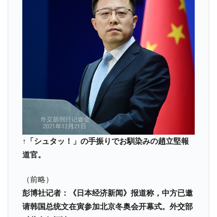
韓国「2026年1Q 資金循環統計」面白い結果
『Money1』
に。
韓国化学企業最大手『ロッテケミカル』純
『Money1』
借入金が約8兆。信用格付け「ネガティブ」にダウン
韓国株式市場･暗黒の火曜日。サーキットブ
『Money1』
レイカーも発動！ 半導体2銘柄の暴落
韓国･カードローン金利「15％」突破！
『Money1』
日本の誇る海洋資源調査船『白嶺』は先進技術の
Fact1
塊！
夏の甲子園、優勝校を最も多く輩出している都道
Fact1
↑「シュタッ！」の手振りでお馴染みの趙立堅報
府県とは？
道官。
今話題の「楽天ライオンズ」とは？
Fact1
（前略）
奇跡の毛色「白毛馬」とは？
Fact1
彭博社记者：《日本经济新闻》报道称，中方已邀
全て勝つといくら？ 競馬GI競走で勝利騎手がもら
Fact1
请韩国总统文在寅参加北京冬奥会开幕式。外交部
える賞金とは？