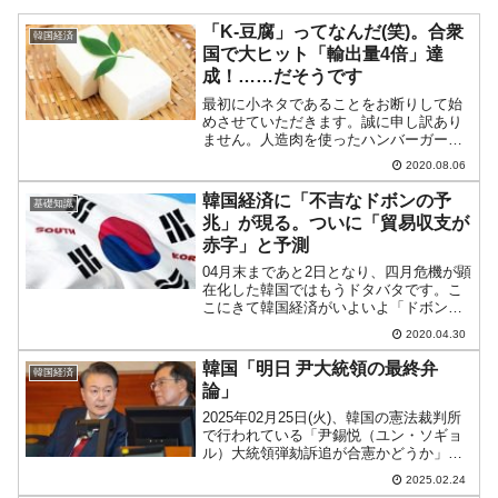
「K-豆腐」ってなんだ(笑)。合衆
韓国経済
国で大ヒット「輸出量4倍」達
成！……だそうです
最初に小ネタであることをお断りして始
めさせていただきます。誠に申し訳あり
ません。人造肉を使ったハンバーガーの
大ヒットに見られるように、アメリカ合
2020.08.06
衆国では健康志向の植物由来食品が受け
ております。その流れで合衆国での豆腐
韓国経済に「不吉なドボンの予
基礎知識
消費量が急増しており、そ...
兆」が現る。ついに「貿易収支が
赤字」と予測
04月末まであと2日となり、四月危機が顕
在化した韓国ではもうドタバタです。こ
こにきて韓国経済がいよいよ「ドボンか
も」という予兆が見えたかもしれませ
2020.04.30
ん。2020年04月29日、韓国メディア『聯
合ニュース』に「政府『4月の貿易収支、
韓国「明日 尹大統領の最終弁
韓国経済
99カ月ぶり...
論」
2025年02月25日(火)、韓国の憲法裁判所
で行われている「尹錫悦（ユン・ソギョ
ル）大統領弾劾訴追が合憲かどうか」の
審理において、尹錫悦（ユン・ソギョ
2025.02.24
ル）大統領が最終弁論を行います。予定