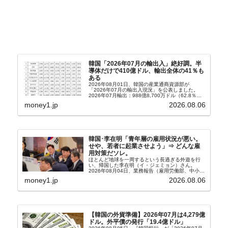
韓国「2026年07月の輸出入」絶好調。半
導体だけで410億ドル、輸出全体の41％も
ある
2026年08月01日、韓国の産業通商資源部が
「2026年07月の輸出入現況」を公表しました。
2026年07月輸出：988億8,700万ドル（62.8％）
輸入：685億6,300万ドル（26.5％）貿易収支：
money1.jp
2026.08.06
303億2,400万ドル2026...
韓国･李在明「青年層の雇用状況が悪い。
せや、若者に起業させよう」⇒ どんな雇
用対策だソレ。
ほとんど地球を一周するという長過ぎる外遊を行
い、帰国した李在明（イ・ジェミョン）さん。
2026年08月04日、業務報告（雇用労働部、中小ベ
ンチャー企業部、公正取引委員会）を主催。この席
money1.jp
2026.08.06
上、韓国大統領に成りおおせた李在明（イ・ジェミ
ョン）さん...
【韓国の外貨準備】2026年07月は4,279億
ドル。外平債の発行「19.4億ドル」