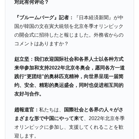
对此有何评论？
平成仮面ライダーの意外すぎるモチーフとは？
Fact1
発表から2日で大崩壊、鳴かず飛ばずに終わりそう
Fact1
『ブルームバーグ』記者：
『日本経済新聞』が中
なスーパーリーグとは？
国が韓国の文在寅大統領を北京冬季オリンピック
日本人マスターズ挑戦の歴史。松山以前に最高位
Fact1
の開会式に招待したと報じました。外務省からの
だった選手とは？
コメントはありますか？
甲子園通算本塁打、最多の清原に次いで多く打っ
Fact1
ている意外な選手とは？
赵立坚：我们欢迎国际社会和各界人士以各种方式
セレクトセールの高額取引馬が稼いだ金額とは？
Fact1
来华参加和支持2022年北京冬奥会，愿同各方一道
践行“更团结”的奥林匹克精神，向世界呈现一届简
约、安全、精彩的奥运盛会，同时也促进相互间的
友好与合作。
趙報道官：
私たちは、
国際社会と各界の人々がさ
まざまな形で中国にやって来て
、2022年北京冬季
オリンピックに参加し、支援してくれることを歓
迎します。