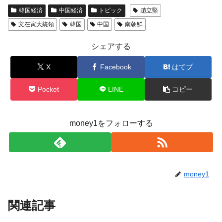
韓国経済
中国経済
トピック
趙立堅
文在寅大統領
韓国
中国
南朝鮮
シェアする
X
Facebook
はてブ
Pocket
LINE
コピー
money1をフォローする
money1
関連記事