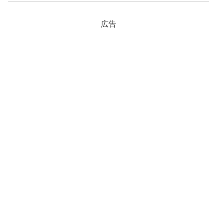
持し、KOSPIは「3,941」まで上...
広告