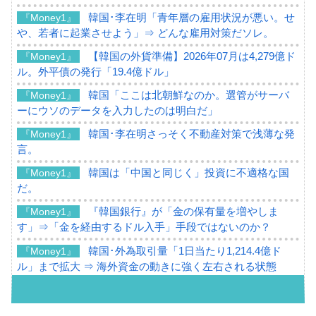
韓国･李在明「青年層の雇用状況が悪い。せ
『Money1』
や、若者に起業させよう」⇒ どんな雇用対策だソレ。
【韓国の外貨準備】2026年07月は4,279億ド
『Money1』
ル。外平債の発行「19.4億ドル」
韓国「ここは北朝鮮なのか。選管がサーバ
『Money1』
ーにウソのデータを入力したのは明白だ」
韓国･李在明さっそく不動産対策で浅薄な発
『Money1』
言。
韓国は「中国と同じく」投資に不適格な国
『Money1』
だ。
『韓国銀行』が「金の保有量を増やしま
『Money1』
す」⇒「金を経由するドル入手」手段ではないのか？
韓国･外為取引量「1日当たり1,214.4億ド
『Money1』
ル」まで拡大 ⇒ 海外資金の動きに強く左右される状態
韓国･帰ってきた李在明。李在明を支持しな
『Money1』
い「50.5％」に上昇