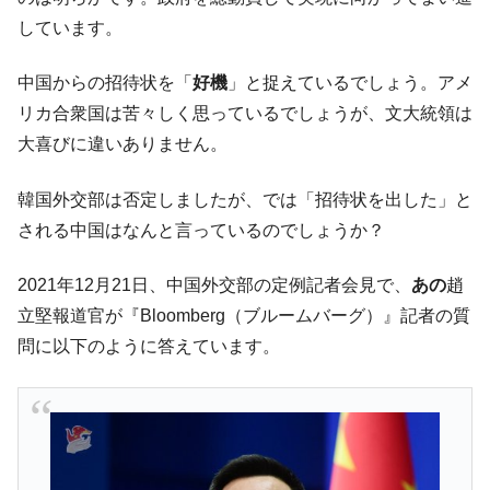
営業利益80.2％も減少
しています。
米国下院「韓国の公務員個人をターゲット
『Money1』
にぶん殴る法案」提出！⇒ クーパン問題は合衆国企業に対
中国からの招待状を「
好機
」と捉えているでしょう。アメ
する差別。許してはおかぬ
リカ合衆国は苦々しく思っているでしょうが、文大統領は
韓国ボンクラ政策室長･金容範、株価暴落に
『Money1』
大喜びに違いありません。
他人事のような発言。
韓国半導体『SKハイニックス』2026年2Qの
『Money1』
韓国外交部は否定しましたが、では「招待状を出した」と
業績「史上最高益」当期純利益は前年同期比13.4倍に。
される中国はなんと言っているのでしょうか？
韓国･加徳島新国際空港「またも暗礁」の危
『Money1』
機 ⇒ 10.7兆では損が出るからできない。
2021年12月21日、中国外交部の定例記者会見で、
あの
趙
立堅報道官が『Bloomberg（ブルームバーグ）』記者の質
【速報】韓国株式市場の暴落・本日07月29
『Money1』
日(水)もサイドカー・サーキットブレイカーの二段コンボ
問に以下のように答えています。
発動！
IT産業は人を雇用する効果は低い。全産業の
『Money1』
半分未満しか雇用を生まない
韓国「株式市場が賭博場のように変質した
『Money1』
のは政界の責任だ」