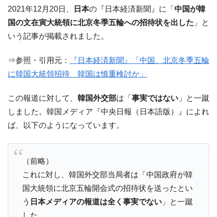
韓国大統領府ボンクラ政策室長が告発され
2021年12月20日、
日本
の『日本経済新聞』に「
中国が韓
『Money1』
た ⇒ 国家が行った恐るべき株価操作であり、空前の国政壟
国の文在寅大統領に北京冬季五輪への招待状を出した
」と
断
いう記事が掲載されました。
韓国･警察職員が「丸刈りになって抗議活
『Money1』
動」
⇒参照・引用元：
『日本経済新聞』「中国、北京冬季五輪
中国だけが鉄鋼輸出を異常増加させる ⇒ 中
『Money1』
に韓国大統領招待 韓国は慎重検討か」
国の過剰生産が世界を蝕む。
この報道に対して、
韓国外交部
は「
事実ではない
」と一蹴
韓国製造業「半導体絶好調」のウラで他業
『Money1』
種は全般的「不調」⇒ PSIが示す現況は決して良くない。
しました。韓国メディア『中央日報（日本語版）』によれ
ば、以下のようになっています。
【米韓激突案件】韓国消費者院が『クーパ
『Money1』
ン』1人当たり賠償10万ウォンを認定 ⇒ 総額3兆7,000億
韓国で猛暑。南東部では干ばつ
『Money1』
（前略）
韓国型イージス搭載の次世代駆逐艦
『Money1』
これに対し、韓国外交部当局者は「中国政府が韓
「KDDX」1番艦、2032年竣工と公示
国大統領に北京五輪開会式の招待状を送ったとい
【対日本円】ウォン安が急進！ 日米の協調
『Money1』
う
日本メディアの報道は全く事実でない
」と一蹴
に韓国がいっちょがみしたのでは。
した。