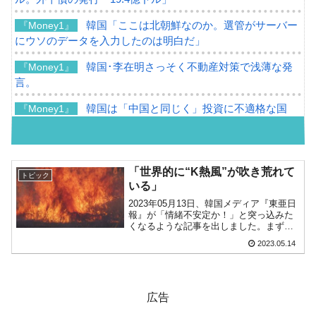
韓国「ここは北朝鮮なのか。選管がサーバー
『Money1』
にウソのデータを入力したのは明白だ」
韓国･李在明さっそく不動産対策で浅薄な発
『Money1』
言。
韓国は「中国と同じく」投資に不適格な国
『Money1』
だ。
『韓国銀行』が「金の保有量を増やします」
『Money1』
⇒「金を経由するドル入手」手段ではないのか？
「世界的に“K熱風”が吹き荒れて
トピック
いる」
韓国･外為取引量「1日当たり1,214.4億ドル」
『Money1』
2023年05月13日、韓国メディア『東亜日
まで拡大 ⇒ 海外資金の動きに強く左右される状態
報』が「情緒不安定か！」と突っ込みた
くなるような記事を出しました。まずリ
韓国･帰ってきた李在明。李在明を支持しな
『Money1』
ードが傑作なので以下に引いてみます。
2023.05.14
い「50.5％」に上昇
世界的に「K」ブームが吹き荒れてい
る。K-POPの人気を筆頭に、Kコンテン
ツの影響力はK...
韓国大統領府ボンクラ政策室長が告発された
『Money1』
⇒ 国家が行った恐るべき株価操作であり、空前の国政壟断
広告