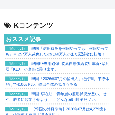
Kコンテンツ
おススメ記事
韓国「信用赦免を何回やっても、何回やって
『Money1』
も」⇒ 257万人赦免したのに60万人がまた延滞者に転落！
韓国K9専用砲弾･装薬自動供給装甲車両･珍兵
『Money1』
器「K10」が改良に乗り出す。
韓国「2026年07月の輸出入」絶好調。半導体
『Money1』
だけで410億ドル、輸出全体の41％もある
韓国･李在明「青年層の雇用状況が悪い。せ
『Money1』
や、若者に起業させよう」⇒ どんな雇用対策だソレ。
【韓国の外貨準備】2026年07月は4,279億ド
『Money1』
ル。外平債の発行「19.4億ドル」