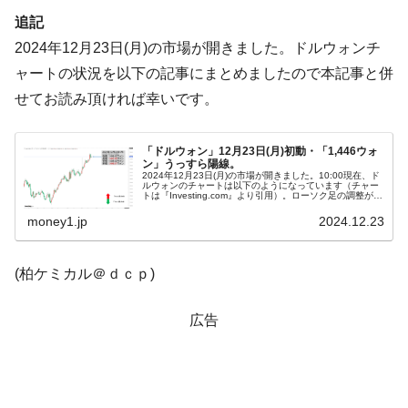
える賞金とは？
追記
平成仮面ライダーの意外すぎるモチーフとは？
Fact1
2024年12月23日(月)の市場が開きました。ドルウォンチ
発表から2日で大崩壊、鳴かず飛ばずに終わりそう
Fact1
ャートの状況を以下の記事にまとめましたので本記事と併
なスーパーリーグとは？
せてお読み頂ければ幸いです。
日本人マスターズ挑戦の歴史。松山以前に最高位
Fact1
だった選手とは？
「ドルウォン」12月23日(月)初動・「1,446ウォ
甲子園通算本塁打、最多の清原に次いで多く打っ
Fact1
ン」うっすら陽線。
2024年12月23日(月)の市場が開きました。10:00現在、ド
ている意外な選手とは？
ルウォンのチャートは以下のようになっています（チャー
トは『Investing.com』より引用）。ローソク足の調整が入
っていますが(笑)、前日は陰線。わずかに上げて始まり、
セレクトセールの高額取引馬が稼いだ金額とは？
Fact1
現...
money1.jp
2024.12.23
(柏ケミカル＠ｄｃｐ)
広告