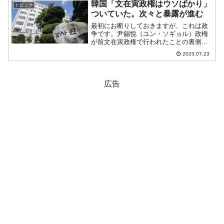
ことでした。素晴らしい「雇用大統領」
韓国「文在寅政権はウソばかり」
トピック
の功績なにせ文大統領は「...
ついていた。次々と暴露が進む
最初にお断りしておきますが、これは政
争です。尹錫悦（ユン・ソギョル）政権
が前文在寅政権で行われたことの裏側を
つまびらかにしていますが、正義のため
2023.07.23
だけに行っているのではありまんせん。
2024年に行われる総選挙で国会過半数を
取り戻すため――とい...
広告