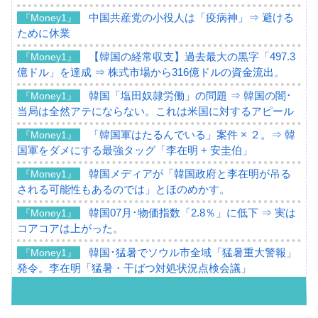
中国共産党の小役人は「疫病神」⇒ 避ける
『Money1』
ために休業
【韓国の経常収支】過去最大の黒字「497.3
『Money1』
億ドル」を達成 ⇒ 株式市場から316億ドルの資金流出。
韓国「塩田奴隷労働」の問題 ⇒ 韓国の闇･
『Money1』
当局は全然アテにならない。これは米国に対するアピール
「韓国軍はたるんでいる」案件 × ２。⇒ 韓
『Money1』
国軍をダメにする最強タッグ「李在明 + 安圭伯」
韓国メディアが「韓国政府と李在明が吊る
『Money1』
される可能性もあるのでは」とほのめかす。
韓国07月･物価指数「2.8％」に低下 ⇒ 実は
『Money1』
コアコアは上がった。
韓国･猛暑でソウル市全域「猛暑重大警報」
『Money1』
発令。李在明「猛暑・干ばつ対処状況点検会議」
【日本市場再挑戦中】韓国『現代自動車』
『Money1』
07月販売台数は去年のほぼ半分「71台」しか売れなかっ