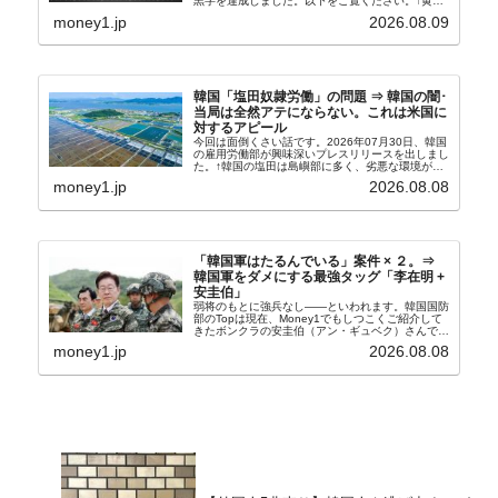
黒字を達成しました。以下をご覧ください。↑黄色
の傾向ペンでフォーカスしているのが2026年06月
money1.jp
2026.08.09
の経常収支です。2026年06月貿易収支：4...
韓国「塩田奴隷労働」の問題 ⇒ 韓国の闇･
当局は全然アテにならない。これは米国に
対するアピール
今回は面倒くさい話です。2026年07月30日、韓国
の雇用労働部が興味深いプレスリリースを出しまし
た。↑韓国の塩田は島嶼部に多く、劣悪な環境が一
般に見られることが少ないため、事件の発覚を妨げ
money1.jp
2026.08.08
たといわれます（後述）。これは、いわゆる「塩田
奴隷...
「韓国軍はたるんでいる」案件 × ２。⇒
韓国軍をダメにする最強タッグ「李在明 +
安圭伯」
弱将のもとに強兵なし――といわれます。韓国国防
部のTopは現在、Money1でもしつこくご紹介して
きたボンクラの安圭伯（アン・ギュベク）さんで
す。↑経済的無知蒙昧な李在明（イ・ジェミョン）
money1.jp
2026.08.08
さんと「韓国初の文官上がり」の国防部長官安圭伯
（アン...