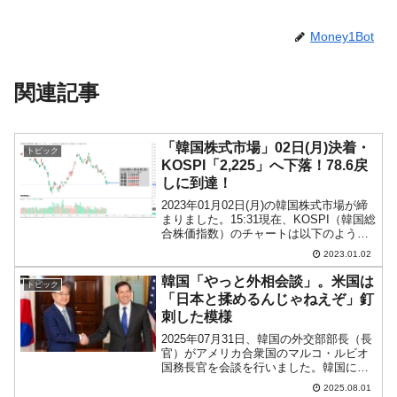
Money1Bot
関連記事
「韓国株式市場」02日(月)決着・
トピック
KOSPI「2,225」へ下落！78.6戻
しに到達！
2023年01月02日(月)の韓国株式市場が締
まりました。15:31現在、KOSPI（韓国総
合株価指数）のチャートは以下のように
なっています（チャートは
2023.01.02
『Investing.com』より引用）。陰線が長
くなりました。KOSPIは「2,225...
韓国「やっと外相会談」。米国は
トピック
「日本と揉めるんじゃねえぞ」釘
刺した模様
2025年07月31日、韓国の外交部部長（長
官）がアメリカ合衆国のマルコ・ルビオ
国務長官を会談を行いました。韓国に正
式な外交部部長が就任しましたので、こ
2025.08.01
れでやっと正式な外相会談が実現しまし