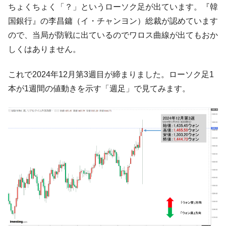
ちょくちょく「？」というローソク足が出ています。『韓
【米韓激突案件】韓国消費者院が『クーパ
『Money1』
ン』1人当たり賠償10万ウォンを認定 ⇒ 総額3兆7,000億
国銀行』の李昌鏞（イ・チャンヨン）総裁が認めています
ので、当局が防戦に出ているのでワロス曲線が出てもおか
韓国で猛暑。南東部では干ばつ
『Money1』
しくはありません。
韓国型イージス搭載の次世代駆逐艦
『Money1』
「KDDX」1番艦、2032年竣工と公示
これで2024年12月第3週目が締まりました。ローソク足1
【対日本円】ウォン安が急進！ 日米の協調
『Money1』
本が1週間の値動きを示す「週足」で見てみます。
に韓国がいっちょがみしたのでは。
韓国政府『BYD』車への補助金を全廃 ⇒ 実
『Money1』
は韓国で『BYD』車は売れている。6カ月で対前年同期比
1.9倍！
在韓米国大使スティールが着韓！⇒ さっそ
『Money1』
く空港に詰めかけ「出て行け！」「極右勢力」のプラカー
ドを掲げる「在韓反米勢力」
韓国政府「2035年までに18.4GW規模のAIデ
『Money1』
ータセンター整備」⇒ だから無理だってば。
JPモルガン「韓国レバレッジETFの清算は
『Money1』
ほぼ終わった」