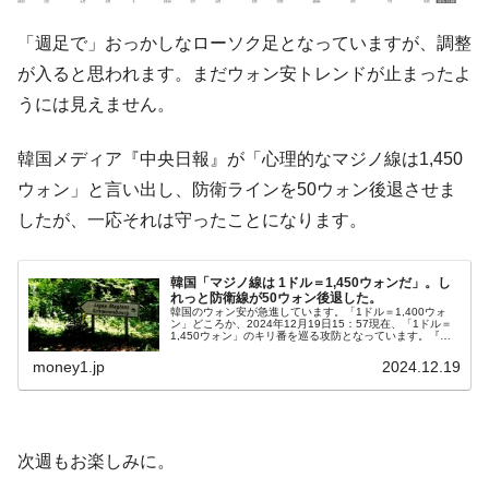
韓国『国民年金公団』株価暴落で200兆蒸
『Money1』
「週足で」おっかしなローソク足となっていますが、調整
発。
が入ると思われます。まだウォン安トレンドが止まったよ
韓国政府「ニセＫ-ブランドを通報しようキ
『Money1』
うには見えません。
ャンペーン」⇒ あの名物教授も登場！
韓国「橋が落ちました」⇒ 耐久性「なさす
『Money1』
韓国メディア『中央日報』が「心理的なマジノ線は1,450
ぎ」では。
ウォン」と言い出し、防衛ラインを50ウォン後退させま
韓国鉄鋼最大手『POSCO』ズブズブ沈む。
『Money1』
したが、一応それは守ったことになります。
営業利益80.2％も減少
日本の誇る海洋資源調査船『白嶺』は先進技術の
Fact1
韓国「マジノ線は 1ドル＝1,450ウォンだ」。し
塊！
れっと防衛線が50ウォン後退した。
韓国のウォン安が急進しています。「1ドル＝1,400ウォ
ン」どころか、2024年12月19日15：57現在、「1ドル＝
夏の甲子園、優勝校を最も多く輩出している都道
Fact1
1,450ウォン」のキリ番を巡る攻防となっています。『中
央日報』が面白い記事を出しているので、以下に一部を引
府県とは？
用します。（前…
money1.jp
2024.12.19
今話題の「楽天ライオンズ」とは？
Fact1
奇跡の毛色「白毛馬」とは？
Fact1
次週もお楽しみに。
全て勝つといくら？ 競馬GI競走で勝利騎手がもら
Fact1