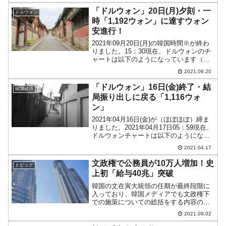
た。↑マルコ・ルビオ国務長官（右）がよ
「ドルウォン」20日(月)夕刻・一
ドルウォン
うやく韓国の外...
時「1,192ウォン」に達すウォン
安進行！
2021年09月20日(月)の韓国時間※が終わ
りました。15：30現在、ドルウォンのチ
ャートは以下のようになっています（チ
ャートは『Investing.com』より引用）。
2021.09.20
一時は「1ドル＝1,192ウォン」まで達し
ましたが、現在のところ「1...
「ドルウォン」16日(金)終了・結
韓国経済
局振り出しに戻る「1,116ウォ
ン」
2021年04月16日(金)が（ほぼほぼ）締ま
りました。2021年04月17日05：59現在、
ドルウォンチャートは以下のようになっ
ています（チャートは『Investing.com』
2021.04.17
より引用：以下同）。陰線となりました
が、ローソク足の実体部分...
文政権で公務員が10万人増加！史
トピック
上初「給与40兆」突破
韓国の文在寅大統領の任期が最終段階に
入っており、韓国メディアでも文政権下
での施策についての総括をする内容のも
のが増えてきました。文政権下の雇用対
2021.09.02
策は、とにかく「公務員」の数を増やす