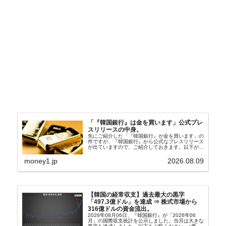
「『韓国銀行』は金を買います」公式プレ
スリリースの中身。
先にご紹介した「『韓国銀行』が金を買います」の
件ですが、『韓国銀行』から公式なプレスリリース
が出ていますので、ご紹介しておきます。以下が全
文和訳です。表題：韓国銀行、国内生産金の買い入
れ協力体制を構築□『韓国銀行』は、国内生産金の
money1.jp
2026.08.09
買い入れに...
【韓国の経常収支】過去最大の黒字
「497.3億ドル」を達成 ⇒ 株式市場から
316億ドルの資金流出。
2026年08月06日、『韓国銀行』が「2026年06
月」の国際収支統計を公示しました。当月は大きな