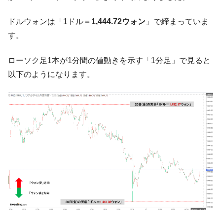
『Money1』
だ。
ドルウォンは「1ドル＝
1,444.72ウォン
」で締まっていま
『韓国銀行』が「金の保有量を増やしま
『Money1』
す。
す」⇒「金を経由するドル入手」手段ではないのか？
韓国･外為取引量「1日当たり1,214.4億ド
『Money1』
ローソク足1本が1分間の値動きを示す「1分足」で見ると
ル」まで拡大 ⇒ 海外資金の動きに強く左右される状態
以下のようになります。
韓国･帰ってきた李在明。李在明を支持しな
『Money1』
い「50.5％」に上昇
韓国大統領府ボンクラ政策室長が告発され
『Money1』
た ⇒ 国家が行った恐るべき株価操作であり、空前の国政壟
断
韓国･警察職員が「丸刈りになって抗議活
『Money1』
動」
中国だけが鉄鋼輸出を異常増加させる ⇒ 中
『Money1』
国の過剰生産が世界を蝕む。
韓国製造業「半導体絶好調」のウラで他業
『Money1』
種は全般的「不調」⇒ PSIが示す現況は決して良くない。