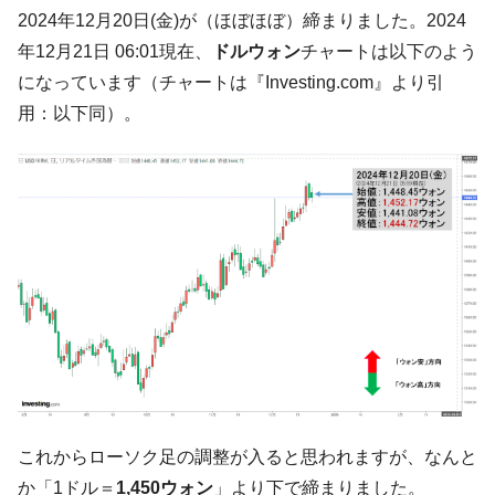
た。『起亜』は9台だけ
2024年12月20日(金)が（ほぼほぼ）締まりました。2024
韓国「信用赦免を何回やっても、何回やっ
『Money1』
年12月21日 06:01現在、
ドルウォン
チャートは以下のよう
ても」⇒ 257万人赦免したのに60万人がまた延滞者に転
になっています（チャートは『Investing.com』より引
落！
用：以下同）。
韓国K9専用砲弾･装薬自動供給装甲車両･珍
『Money1』
兵器「K10」が改良に乗り出す。
韓国「2026年07月の輸出入」絶好調。半導
『Money1』
体だけで410億ドル、輸出全体の41％もある
韓国･李在明「青年層の雇用状況が悪い。せ
『Money1』
や、若者に起業させよう」⇒ どんな雇用対策だソレ。
【韓国の外貨準備】2026年07月は4,279億ド
『Money1』
ル。外平債の発行「19.4億ドル」
韓国「ここは北朝鮮なのか。選管がサーバ
『Money1』
ーにウソのデータを入力したのは明白だ」
韓国･李在明さっそく不動産対策で浅薄な発
『Money1』
これからローソク足の調整が入ると思われますが、なんと
言。
か「1ドル＝
1,450ウォン
」より下で締まりました。
韓国は「中国と同じく」投資に不適格な国