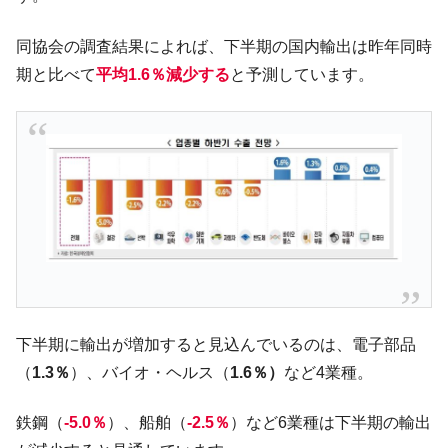
韓国製造業「半導体絶好調」のウラで他業
『Money1』
種は全般的「不調」⇒ PSIが示す現況は決して良くない。
同協会の調査結果によれば、下半期の国内輸出は昨年同時
期と比べて
平均1.6％減少する
と予測しています。
【米韓激突案件】韓国消費者院が『クーパ
『Money1』
ン』1人当たり賠償10万ウォンを認定 ⇒ 総額3兆7,000億
韓国で猛暑。南東部では干ばつ
『Money1』
韓国型イージス搭載の次世代駆逐艦
『Money1』
「KDDX」1番艦、2032年竣工と公示
【対日本円】ウォン安が急進！ 日米の協調
『Money1』
に韓国がいっちょがみしたのでは。
韓国政府『BYD』車への補助金を全廃 ⇒ 実
『Money1』
は韓国で『BYD』車は売れている。6カ月で対前年同期比
1.9倍！
下半期に輸出が増加すると見込んでいるのは、電子部品
在韓米国大使スティールが着韓！⇒ さっそ
『Money1』
（
1.3％
）、バイオ・ヘルス（
1.6％）
など4業種。
く空港に詰めかけ「出て行け！」「極右勢力」のプラカー
ドを掲げる「在韓反米勢力」
鉄鋼（
-5.0％
）、船舶（
-2.5％
）など6業種は下半期の輸出
韓国政府「2035年までに18.4GW規模のAIデ
『Money1』