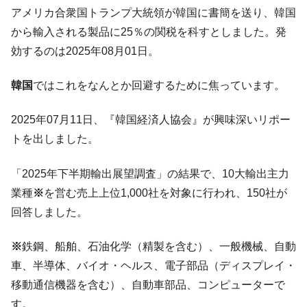
韓国･李在明さっそく不動産対策で浅薄な発
『Money1』
アメリカ合衆国トランプ大統領が韓国に書簡を送り、韓国
言。
から輸入される製品に25％の関税を科すとしました。発
韓国は「中国と同じく」投資に不適格な国
『Money1』
効するのは2025年08月01日。
だ。
『韓国銀行』が「金の保有量を増やしま
『Money1』
韓国
ではこれをなんとか回避するために焦っています。
す」⇒「金を経由するドル入手」手段ではないのか？
韓国･外為取引量「1日当たり1,214.4億ド
『Money1』
2025年07月11日、『韓国経済人協会』が興味深いリポー
ル」まで拡大 ⇒ 海外資金の動きに強く左右される状態
トを出しました。
韓国･帰ってきた李在明。李在明を支持しな
『Money1』
い「50.5％」に上昇
「2025年下半期輸出展望調査」の結果で、10大輸出主力
業種
※
を営む売上上位1,000社を対象に行われ、150社が
韓国大統領府ボンクラ政策室長が告発され
『Money1』
た ⇒ 国家が行った恐るべき株価操作であり、空前の国政壟
回答しました。
断
韓国･警察職員が「丸刈りになって抗議活
※
鉄鋼、船舶、石油化学（精製を含む）、一般機械、自動
『Money1』
動」
車、半導体、バイオ・ヘルス、電子部品（ディスプレイ・
中国だけが鉄鋼輸出を異常増加させる ⇒ 中
移動通信機器を含む）、自動車部品、コンピューターで
『Money1』
国の過剰生産が世界を蝕む。
す。