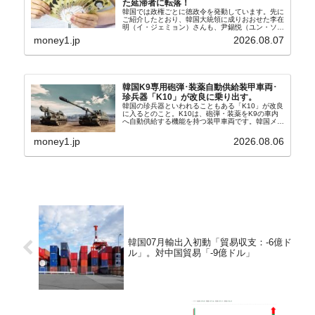
た延滞者に転落！
韓国では政権ごとに徳政令を発動しています。先に
ご紹介したとおり、韓国大統領に成りおおせた李在
明（イ・ジェミョン）さんも、尹錫悦（ユン・ソギ
ョル）前政権が行った――「新出発基金」をバッド
money1.jp
2026.08.07
バンクにして不良債権の買い取りを行い、分割償還
や元利減免...
韓国K9専用砲弾･装薬自動供給装甲車両･
珍兵器「K10」が改良に乗り出す。
韓国の珍兵器といわれることもある「K10」が改良
に入るとのこと。K10は、砲弾・装薬をK9の車内
へ自動供給する機能を持つ装甲車両です。韓国メデ
ィア『Chosun Biz』が報じていますので、同記事
から以下に一部を引きます。2005年に初めて...
money1.jp
2026.08.06
韓国07月輸出入初動「貿易収支：-6億ド
ル」。対中国貿易「-9億ドル」