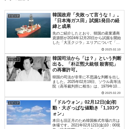
韓国政府「失敗って言うな！」。
トピック
「日本海ガス田」試掘1発目の経
緯と成果
先のご紹介したとおり、韓国の産業通商
資源部が2024年12月20日から試掘を開始
した「大王クジラ」エリアについて「経
済性」がないと判断した――と報じられ
2025.02.10
ました。「大王クジラ」エリアは駄目だ
ったわけですが、産業通商資源部はまだ
韓国司法から「は？」という判断
トピック
試掘は続ける、と...
出る。「朴正煕大統領 殺害犯」
の再審許可。
韓国の司法が非常に不思議な判断を出し
ました。2025年02月19日、ソウル高等法
院（高等裁判所に相当）は、1979年10月
26日に朴正煕（パク・チョンヒ）大統領
2025.02.20
を殺害した犯人・金載圭（キム・ジェギ
ュ）さんについての再審を許可するとし
「ドルウォン」02月12日(金)初
トピック
ました。...
動・大ざっぱな値動き「1,103ウ
ォン」
本日も旧正月のため韓国株式市場の方は
休場です。2021年02月12日(金)10：00現