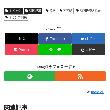
トピック
韓国経済
韓国
南朝鮮
韓国経済人協会
トランプ関税
シェアする
X
Facebook
はてブ
Pocket
LINE
コピー
money1をフォローする
money1
関連記事