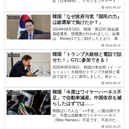
在（日本時間）、ドルウォンチャートは
以下のようになっています（チャートは
2021.02.12
『Investing.com』より引用：以下同）。
ほとんど動いていませんが、現在の...
韓国「なぜ政府与党『国民の力』
トピック
は総選挙で負けたか？」
2024年04月10日、韓国「第22代 国会議
員総選挙」投開票が行われました。結果
は、Money1でもご紹介したとおり、政府
与党『国民の力』の勢力が弱くなるとい
2024.04.12
う大惨敗でした。ただし、韓国メディア
（また日本メディアでも）は大惨敗とい
韓国「トランプ大統領と電話で話
トピック
っていま...
せた！」G7に参加できる！
2025年06月06日、韓国の李在明（イ・ジ
ェミョン）大統領がトランプ大統領と電
話で話すことに成功しました。良かった
ですね。↑トランプ大統領と通話する李在
2025.06.07
明（イ・ジェミョン）大統領。電話で話
したのは20分間。なお、ホワイトハウス
韓国「今度はワイヤーハーネス不
トピック
からはこの通...
足」で自動車減産。中国依存を減
らしたはずでは……
韓国はいろんな「○○不足」に陥る国です
が、今度は自動車のワイヤーハーネス
（Wire Harness）不足です。不足のため
にすでに自動車の減産に至っています。
2022.03.20