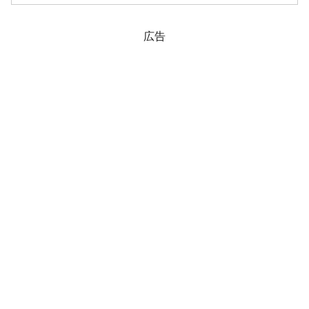
ワイヤーハーネスというのは、「機器の
動力となる電力と機器制御を行う電気信
号を伝える役...
広告