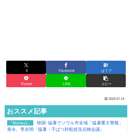
X
Facebook
はてブ
Pocket
LINE
コピー
2025.07.14
おススメ記事
韓国･猛暑でソウル市全域「猛暑重大警報」
『Money1』
発令。李在明「猛暑・干ばつ対処状況点検会議」