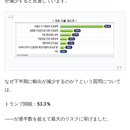
が減少すると見通しています。
ータセンター整備」⇒ だから無理だってば。
JPモルガン「韓国レバレッジETFの清算は
『Money1』
ほぼ終わった」
韓国『国民年金公団』株価暴落で200兆蒸
『Money1』
発。
韓国政府「ニセＫ-ブランドを通報しようキ
『Money1』
ャンペーン」⇒ あの名物教授も登場！
韓国「橋が落ちました」⇒ 耐久性「なさす
『Money1』
ぎ」では。
韓国鉄鋼最大手『POSCO』ズブズブ沈む。
『Money1』
営業利益80.2％も減少
なぜ下半期に輸出が減少するのか？という質問について
は、
米国下院「韓国の公務員個人をターゲット
『Money1』
にぶん殴る法案」提出！⇒ クーパン問題は合衆国企業に対
する差別。許してはおかぬ
トランプ関税：
53.3％
韓国ボンクラ政策室長･金容範、株価暴落に
『Money1』
――が過半数を超えて最大のリスクに挙げました。
他人事のような発言。
韓国半導体『SKハイニックス』2026年2Qの
『Money1』