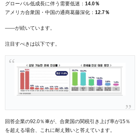
グローバル低成長に伴う需要低迷：
14.0％
業績「史上最高益」当期純利益は前年同期比13.4倍に。
アメリカ合衆国・中国の通商葛藤深化：
12.7％
韓国･加徳島新国際空港「またも暗礁」の危
『Money1』
機 ⇒ 10.7兆では損が出るからできない。
――が続いています。
【速報】韓国株式市場の暴落・本日07月29
『Money1』
日(水)もサイドカー・サーキットブレイカーの二段コンボ
注目すべきは以下です。
発動！
IT産業は人を雇用する効果は低い。全産業の
『Money1』
半分未満しか雇用を生まない
韓国「株式市場が賭博場のように変質した
『Money1』
のは政界の責任だ」
日本の誇る海洋資源調査船『白嶺』は先進技術の
Fact1
塊！
夏の甲子園、優勝校を最も多く輩出している都道
Fact1
府県とは？
回答企業の92.0％
※
が、合衆国の関税引き上げ率が15％
今話題の「楽天ライオンズ」とは？
Fact1
を超える場合、これに耐え難いと答えています。
奇跡の毛色「白毛馬」とは？
Fact1