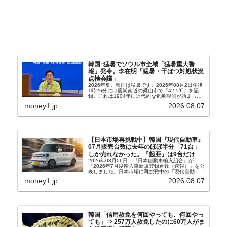
韓国･猛暑でソウル市全域「猛暑重大警
報」発令。李在明「猛暑・干ばつ対処状況
点検会議」
2026年夏。韓国は猛暑です。2026年08月2日午後
1時26分には慶尚南道の梁山市で「42.5℃」を記
録。これは1904年に近代的な気象観測が始まって
以来の韓国史上最高気温です。08月04日には、ソ
money1.jp
2026.08.07
ウル市全域への「猛暑重大警報」が発令され...
【日本市場再挑戦中】韓国『現代自動車』
07月販売台数は去年のほぼ半分「71台」
しか売れなかった。『起亜』は9台だけ
2026年08月06日、『日本自動車輸入組合』が
「2026年7月度輸入車新規登録台数（速報）」を公
表しました。日本市場に再挑戦中の『現代自動
車』、また日本市場を攻略したい『BYD』の販売
money1.jp
2026.08.07
台数はこの中に捉えられているはずです。先月から
は韓国の...
韓国「信用赦免を何回やっても、何回やっ
ても」⇒ 257万人赦免したのに60万人がま