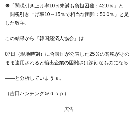
※
「関税引き上げ率10％未満も負担困難：42.0％」と
全て勝つといくら？ 競馬GI競走で勝利騎手がもら
Fact1
える賞金とは？
「関税引き上げ率10～15％で相当な困難：50.0％」と足
した数字。
平成仮面ライダーの意外すぎるモチーフとは？
Fact1
発表から2日で大崩壊、鳴かず飛ばずに終わりそう
Fact1
この結果から『韓国経済人協会』は、
なスーパーリーグとは？
日本人マスターズ挑戦の歴史。松山以前に最高位
Fact1
07日（現地時刻）に合衆国が公表した25％の関税がその
だった選手とは？
まま適用されると輸出企業の困難さは深刻なものになる
甲子園通算本塁打、最多の清原に次いで多く打っ
Fact1
ている意外な選手とは？
――と分析していまうｓ。
セレクトセールの高額取引馬が稼いだ金額とは？
Fact1
（吉田ハンチング＠ｄｃｐ）
広告