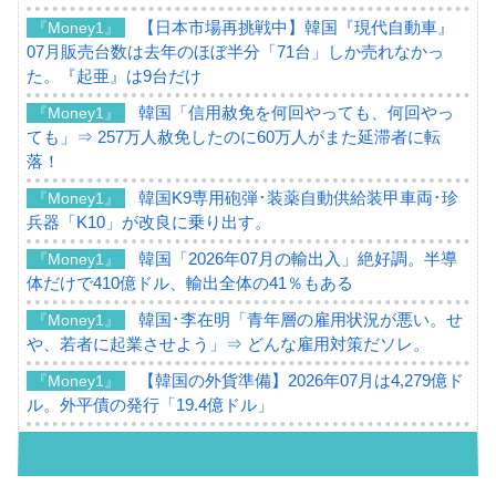
【日本市場再挑戦中】韓国『現代自動車』
『Money1』
07月販売台数は去年のほぼ半分「71台」しか売れなかっ
た。『起亜』は9台だけ
韓国「信用赦免を何回やっても、何回やっ
『Money1』
ても」⇒ 257万人赦免したのに60万人がまた延滞者に転
落！
韓国K9専用砲弾･装薬自動供給装甲車両･珍
『Money1』
兵器「K10」が改良に乗り出す。
韓国「2026年07月の輸出入」絶好調。半導
『Money1』
体だけで410億ドル、輸出全体の41％もある
韓国･李在明「青年層の雇用状況が悪い。せ
『Money1』
や、若者に起業させよう」⇒ どんな雇用対策だソレ。
【韓国の外貨準備】2026年07月は4,279億ド
『Money1』
ル。外平債の発行「19.4億ドル」
韓国「ここは北朝鮮なのか。選管がサーバ
『Money1』
ーにウソのデータを入力したのは明白だ」