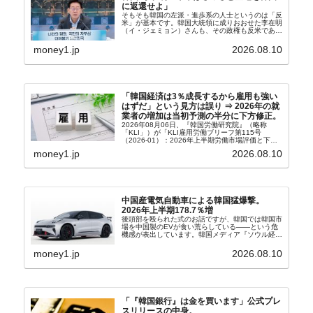
に返還せよ」
そもそも韓国の左派・進歩系の人士というのは「反
米」が基本です。韓国大統領に成りおおせた李在明
（イ・ジェミョン）さんも、その政権も反米であ
り、親北・親中国が基本路線。ボンクラの安圭伯
（アン・ギュベク）さんが国防部長（長官）を努め
money1.jp
2026.08.10
ていることもあ...
「韓国経済は3％成長するから雇用も強い
はずだ」という見方は誤り ⇒ 2026年の就
業者の増加は当初予測の半分に下方修正。
2026年08月06日、『韓国労働研究院』（略称
「KLI」）が「KLI雇用労働ブリーフ第115号
（2026-01）：2026年上半期労働市場評価と下半
期労働市場展望」を公表しました。Money1でも何
money1.jp
2026.08.10
度もご紹介していますが、政府が何よりも大...
中国産電気自動車による韓国猛爆撃。
2026年上半期178.7％増
後頭部を殴られた式のお話ですが、韓国では韓国市
場を中国製のEVが食い荒らしている――という危
機感が表出しています。韓国メディア『ソウル経
済』の記事から一部を以下に引きます。記事タイト
ルは「中国EVの大攻勢…東風もプジョーと手を組
money1.jp
2026.08.10
み韓国進出」...
「『韓国銀行』は金を買います」公式プレ
スリリースの中身。