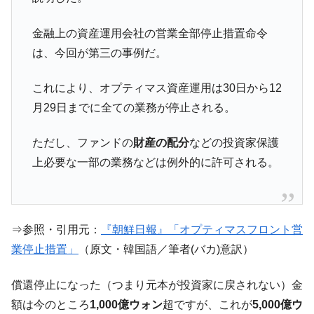
【韓国の外貨準備】2026年07月は4,279億ド
『Money1』
ル。外平債の発行「19.4億ドル」
金融上の資産運用会社の営業全部停止措置命令
は、今回が第三の事例だ。
韓国「ここは北朝鮮なのか。選管がサーバ
『Money1』
ーにウソのデータを入力したのは明白だ」
これにより、オプティマス資産運用は30日から12
韓国･李在明さっそく不動産対策で浅薄な発
『Money1』
月29日までに全ての業務が停止される。
言。
韓国は「中国と同じく」投資に不適格な国
『Money1』
ただし、ファンドの
財産の配分
などの投資家保護
だ。
上必要な一部の業務などは例外的に許可される。
『韓国銀行』が「金の保有量を増やしま
『Money1』
す」⇒「金を経由するドル入手」手段ではないのか？
韓国･外為取引量「1日当たり1,214.4億ド
『Money1』
ル」まで拡大 ⇒ 海外資金の動きに強く左右される状態
⇒参照・引用元：
『朝鮮日報』「オプティマスフロント営
韓国･帰ってきた李在明。李在明を支持しな
『Money1』
業停止措置」
（原文・韓国語／筆者(バカ)意訳）
い「50.5％」に上昇
償還停止になった（つまり元本が投資家に戻されない）金
韓国大統領府ボンクラ政策室長が告発され
『Money1』
た ⇒ 国家が行った恐るべき株価操作であり、空前の国政壟
額は今のところ
1,000億ウォン
超ですが、これが
5,000億ウ