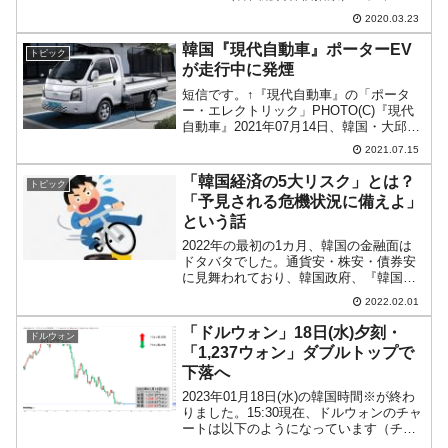
は以下のようになっています（チャート
2020.03.23
は『Investing.com』より引用）。23日は
外為市場が強いウォン安スター...
韓国『現代自動車』ポーターEV
トピック
が走行中に発煙
短信です。↑『現代自動車』の「ポータ
ー・エレクトリック」PHOTO(C)『現代
自動車』2021年07月14日、韓国・大邱で
走行中の『現代自動車』「ポーター・エ
2021.07.15
レクトリック」で危なく火事という事件
が発生しました。発煙に気付いた運転者
「韓国経済の5大リスク」とは？
トピック
が慌てて路...
「予見される危機状況に備えよ」
という話
2022年の最初の1カ月、韓国の金融面は
ドタバタでした。通貨安・株安・債券安
に見舞われており、韓国政府、『韓国銀
行』は金融の不安定な状況を注視してい
2022.02.01
ます。また、国内ではインフレが継続中
ですし、輸入物価の高騰によって貿易収
「ドルウォン」18日(水)夕刻・
ドルウォン
支が縮小するという状...
「1,237ウォン」ダブルトップで
下落へ
2023年01月18日(水)の韓国時間※が終わ
りました。15:30現在、ドルウォンのチャ
ートは以下のようになっています（チャ
ートは『Investing.com』より引用）。一