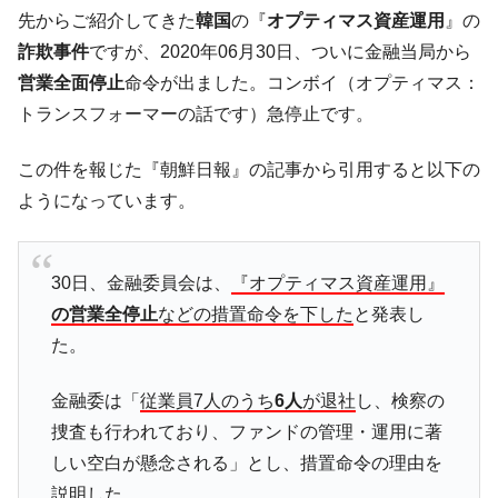
される可能性もあるのでは」とほのめかす。
先からご紹介してきた
韓国
の『
オプティマス資産運用
』の
韓国07月･物価指数「2.8％」に低下 ⇒ 実は
『Money1』
詐欺事件
ですが、2020年06月30日、ついに金融当局から
コアコアは上がった。
営業全面停止
命令が出ました。コンボイ（オプティマス：
韓国･猛暑でソウル市全域「猛暑重大警報」
『Money1』
トランスフォーマーの話です）急停止です。
発令。李在明「猛暑・干ばつ対処状況点検会議」
【日本市場再挑戦中】韓国『現代自動車』
『Money1』
この件を報じた『朝鮮日報』の記事から引用すると以下の
07月販売台数は去年のほぼ半分「71台」しか売れなかっ
ようになっています。
た。『起亜』は9台だけ
韓国「信用赦免を何回やっても、何回やっ
『Money1』
ても」⇒ 257万人赦免したのに60万人がまた延滞者に転
30日、金融委員会は、
『オプティマス資産運用』
落！
の営業全停止
などの措置命令を下した
と発表し
韓国K9専用砲弾･装薬自動供給装甲車両･珍
『Money1』
た。
兵器「K10」が改良に乗り出す。
韓国「2026年07月の輸出入」絶好調。半導
『Money1』
金融委は「
従業員7人のうち
6人
が退社
し、検察の
体だけで410億ドル、輸出全体の41％もある
捜査も行われており、ファンドの管理・運用に著
韓国･李在明「青年層の雇用状況が悪い。せ
『Money1』
しい空白が懸念される」とし、措置命令の理由を
や、若者に起業させよう」⇒ どんな雇用対策だソレ。
説明した。