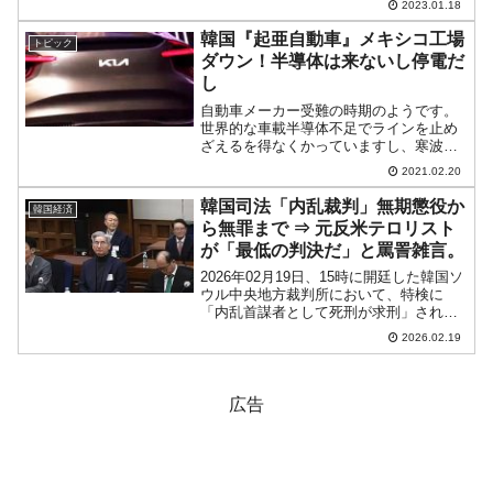
2023.01.18
時「1ドル＝1,246ウォン」までウォン安
が進行したのですが、すっ...
韓国『起亜自動車』メキシコ工場
トピック
ダウン！半導体は来ないし停電だ
し
自動車メーカー受難の時期のようです。
世界的な車載半導体不足でラインを止め
ざえるを得なくかっていますし、寒波に
よる電力需要急騰によって工場のシャッ
2021.02.20
トダウンを求められています。韓国企業
もこの直撃を受けました。2021年02月17
韓国司法「内乱裁判」無期懲役か
韓国経済
日(水)夜（現地...
ら無罪まで ⇒ 元反米テロリスト
が「最低の判決だ」と罵詈雑言。
2026年02月19日、15時に開廷した韓国ソ
ウル中央地方裁判所において、特検に
「内乱首謀者として死刑が求刑」された
尹錫悦（ユン・ソギョル）前大統領は
2026.02.19
「無期懲役」の判決を受けました。これ
は第一審なので最終決着がつくまでまだ
時間がかかると見ら...
広告