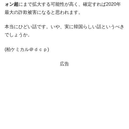
断
ォン超
にまで拡大する可能性が高く、確定すれば2020年
韓国･警察職員が「丸刈りになって抗議活
『Money1』
最大の詐欺被害になると思われます。
動」
中国だけが鉄鋼輸出を異常増加させる ⇒ 中
本当にひどい話です。いや、実に韓国らしい話というべき
『Money1』
国の過剰生産が世界を蝕む。
でしょうか。
韓国製造業「半導体絶好調」のウラで他業
『Money1』
種は全般的「不調」⇒ PSIが示す現況は決して良くない。
(柏ケミカル＠ｄｃｐ)
【米韓激突案件】韓国消費者院が『クーパ
『Money1』
広告
ン』1人当たり賠償10万ウォンを認定 ⇒ 総額3兆7,000億
韓国で猛暑。南東部では干ばつ
『Money1』
韓国型イージス搭載の次世代駆逐艦
『Money1』
「KDDX」1番艦、2032年竣工と公示
【対日本円】ウォン安が急進！ 日米の協調
『Money1』
に韓国がいっちょがみしたのでは。
韓国政府『BYD』車への補助金を全廃 ⇒ 実
『Money1』
は韓国で『BYD』車は売れている。6カ月で対前年同期比
1.9倍！