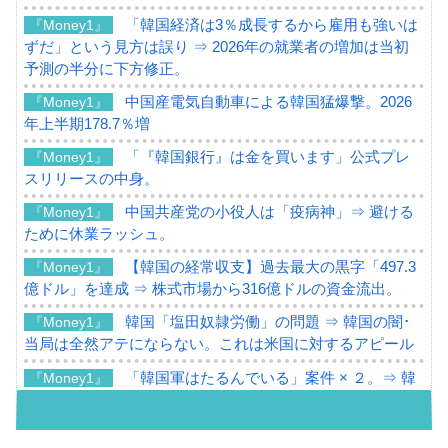
「韓国経済は3％成長するから雇用も強いは
『Money1』
ずだ」という見方は誤り ⇒ 2026年の就業者の増加は当初
予測の半分に下方修正。
中国産電気自動車による韓国猛爆撃。2026
『Money1』
年上半期178.7％増
「『韓国銀行』は金を買います」公式プレ
『Money1』
スリリースの中身。
中国共産党の小役人は「疫病神」⇒ 避ける
『Money1』
ために休業ラッシュ。
【韓国の経常収支】過去最大の黒字「497.3
『Money1』
億ドル」を達成 ⇒ 株式市場から316億ドルの資金流出。
韓国「塩田奴隷労働」の問題 ⇒ 韓国の闇･
『Money1』
当局は全然アテにならない。これは米国に対するアピール
「韓国軍はたるんでいる」案件 × ２。⇒ 韓
『Money1』
国軍をダメにする最強タッグ「李在明 + 安圭伯」
韓国メディアが「韓国政府と李在明が吊る
『Money1』