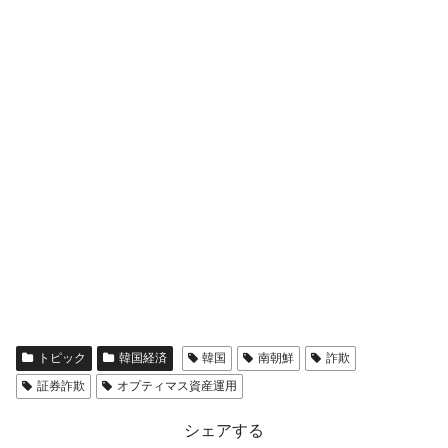
全て勝つといくら？ 競馬GI競走で勝利騎手がもら
Fact1
える賞金とは？
平成仮面ライダーの意外すぎるモチーフとは？
Fact1
発表から2日で大崩壊、鳴かず飛ばずに終わりそう
Fact1
なスーパーリーグとは？
日本人マスターズ挑戦の歴史。松山以前に最高位
Fact1
だった選手とは？
甲子園通算本塁打、最多の清原に次いで多く打っ
Fact1
ている意外な選手とは？
セレクトセールの高額取引馬が稼いだ金額とは？
Fact1
トピック
韓国経済
韓国
南朝鮮
詐欺
証券詐欺
オプティマス資産運用
シェアする