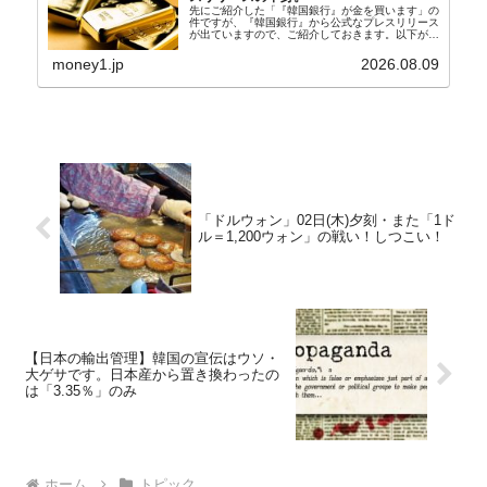
先にご紹介した「『韓国銀行』が金を買います」の
件ですが、『韓国銀行』から公式なプレスリリース
が出ていますので、ご紹介しておきます。以下が全
文和訳です。表題：韓国銀行、国内生産金の買い入
れ協力体制を構築□『韓国銀行』は、国内生産金の
money1.jp
2026.08.09
買い入れに...
「ドルウォン」02日(木)夕刻・また「1ド
ル＝1,200ウォン」の戦い！しつこい！
【日本の輸出管理】韓国の宣伝はウソ・
大ゲサです。日本産から置き換わったの
は「3.35％」のみ
ホーム
トピック