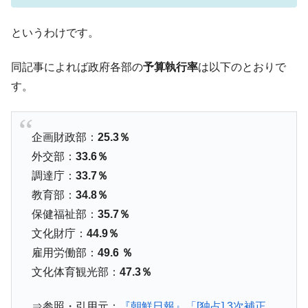
動」
中国だけが鉄鋼輸出を異常増加させる ⇒ 中
というわけです。
『Money1』
国の過剰生産が世界を蝕む。
同記事によれば政府各部の
予算執行率
は以下のとおりで
韓国製造業「半導体絶好調」のウラで他業
『Money1』
種は全般的「不調」⇒ PSIが示す現況は決して良くない。
す。
【米韓激突案件】韓国消費者院が『クーパ
『Money1』
ン』1人当たり賠償10万ウォンを認定 ⇒ 総額3兆7,000億
企画財政部：
25.3％
韓国で猛暑。南東部では干ばつ
『Money1』
外交部：
33.6％
韓国型イージス搭載の次世代駆逐艦
『Money1』
調達庁：
33.7％
「KDDX」1番艦、2032年竣工と公示
教育部：
34.8％
【対日本円】ウォン安が急進！ 日米の協調
『Money1』
保健福祉部：
35.7％
に韓国がいっちょがみしたのでは。
文化財庁：
44.9％
韓国政府『BYD』車への補助金を全廃 ⇒ 実
『Money1』
雇用労働部：
49.6 ％
は韓国で『BYD』車は売れている。6カ月で対前年同期比
文化体育観光部：
47.3％
1.9倍！
在韓米国大使スティールが着韓！⇒ さっそ
『Money1』
⇒参照・引用元：
『朝鮮日報』「[独占] 3次補正