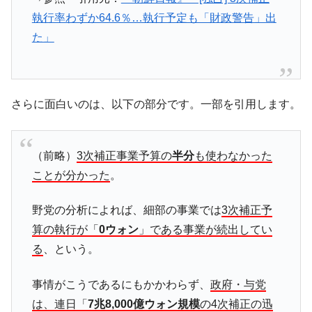
く空港に詰めかけ「出て行け！」「極右勢力」のプラカー
執行率わずか64.6％…執行予定も「財政警告」出
ドを掲げる「在韓反米勢力」
た」
韓国政府「2035年までに18.4GW規模のAIデ
『Money1』
ータセンター整備」⇒ だから無理だってば。
JPモルガン「韓国レバレッジETFの清算は
『Money1』
ほぼ終わった」
さらに面白いのは、以下の部分です。一部を引用します。
韓国『国民年金公団』株価暴落で200兆蒸
『Money1』
発。
（前略）
3次補正事業予算の
半分
も使わなかった
韓国政府「ニセＫ-ブランドを通報しようキ
『Money1』
ャンペーン」⇒ あの名物教授も登場！
ことが分かった
。
韓国「橋が落ちました」⇒ 耐久性「なさす
『Money1』
野党の分析によれば、細部の事業では
3次補正予
ぎ」では。
算の執行が「
0ウォン
」である事業が続出してい
韓国鉄鋼最大手『POSCO』ズブズブ沈む。
『Money1』
る
、という。
営業利益80.2％も減少
米国下院「韓国の公務員個人をターゲット
『Money1』
事情がこうであるにもかかわらず、
政府・与党
にぶん殴る法案」提出！⇒ クーパン問題は合衆国企業に対
は、連日「
7兆8,000億ウォン規模
の4次補正の迅
する差別。許してはおかぬ