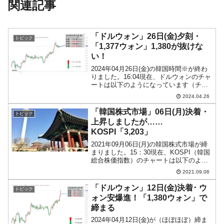
関連記事
「ドルウォン」26日(金)夕刻・
トピック
「1,377ウォン」1,380が抜けな
い！
2024年04月26日(金)の韓国時間※が終わ
りました。16:04現在、ドルウォンのチャ
ートは以下のようになっています（チャ
ートは『Investing.com』より引用）。じ
2024.04.26
わじわとチャート上で「下へ」圧迫され
ています。現在のところ「1ドル...
「韓国株式市場」06日(月)決着・
トピック
上昇しましたが……
KOSPI「3,203」
2021年09月06日(月)の韓国株式市場が締
まりました。15：30現在、KOSPI（韓国
総合株価指数）のチャートは以下のよう
になっています（チャートは
2021.09.06
『Investing.com』より引用）。上昇はし
ましたが……勢のない感じで、KOSPI...
「ドルウォン」12日(金)決着･ ウ
トピック
ォン安爆進！「1,380ウォン」で
締まる
2024年04月12日(金)が（ほぼほぼ）締ま