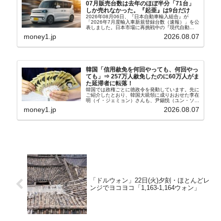
07月販売台数は去年のほぼ半分「71台」
しか売れなかった。『起亜』は9台だけ
2026年08月06日、『日本自動車輸入組合』が
「2026年7月度輸入車新規登録台数（速報）」を公
表しました。日本市場に再挑戦中の『現代自動
車』、また日本市場を攻略したい『BYD』の販売
money1.jp
2026.08.07
台数はこの中に捉えられているはずです。先月から
は韓国の...
韓国「信用赦免を何回やっても、何回やっ
ても」⇒ 257万人赦免したのに60万人がま
た延滞者に転落！
韓国では政権ごとに徳政令を発動しています。先に
ご紹介したとおり、韓国大統領に成りおおせた李在
明（イ・ジェミョン）さんも、尹錫悦（ユン・ソギ
ョル）前政権が行った――「新出発基金」をバッド
money1.jp
2026.08.07
バンクにして不良債権の買い取りを行い、分割償還
や元利減免...
「ドルウォン」22日(火)夕刻・ほとんどレ
ンジでヨコヨコ「1,163-1,164ウォン」