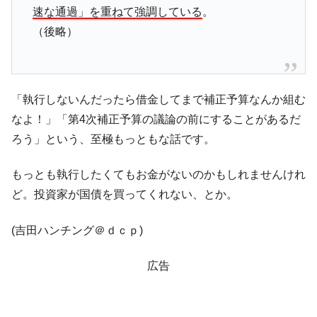
速な通過」を重ねて強調している
。
韓国ボンクラ政策室長･金容範、株価暴落に
『Money1』
（後略）
他人事のような発言。
韓国半導体『SKハイニックス』2026年2Qの
『Money1』
業績「史上最高益」当期純利益は前年同期比13.4倍に。
韓国･加徳島新国際空港「またも暗礁」の危
『Money1』
「執行しないんだったら借金してまで補正予算なんか組む
機 ⇒ 10.7兆では損が出るからできない。
なよ！」「第4次補正予算の議論の前にすることがあるだ
【速報】韓国株式市場の暴落・本日07月29
『Money1』
ろう」という、至極もっともな話です。
日(水)もサイドカー・サーキットブレイカーの二段コンボ
発動！
もっとも執行したくてもお金がないのかもしれませんけれ
IT産業は人を雇用する効果は低い。全産業の
『Money1』
ど。投資家が国債を買ってくれない、とか。
半分未満しか雇用を生まない
日本の誇る海洋資源調査船『白嶺』は先進技術の
Fact1
(吉田ハンチング＠ｄｃｐ)
塊！
広告
夏の甲子園、優勝校を最も多く輩出している都道
Fact1
府県とは？
今話題の「楽天ライオンズ」とは？
Fact1