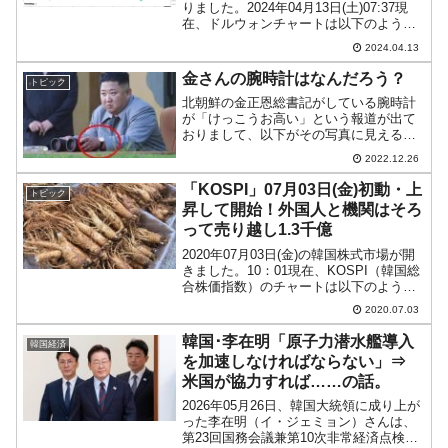
りました。2024年04月13日(土)07:37現
在、ドルウォンチャートは以下のように
なっています（チャートは
2024.04.13
『Investing.com』より引用：以下同）。
これからローソク足の調整が入るかも...
金さんの腕時計はなんだろう？
トピック
北朝鮮の金正恩総書記がしている腕時計
が「けっこうお高い」という報道が出て
おりまして、以下がその写真に見える腕
時計なのですが……。筆者にはとんとこ
2022.12.26
ちらの方面の知識がないので、腕時計に
ついて異様に詳しい知人に聞いたとこ
「KOSPI」07月03日(金)初動・上
トピック
ろ……。①ラグ（ベルトを止...
昇して開始！外国人と機関はそろ
って売り越し1.3千億
2020年07月03日(金)の韓国株式市場が開
きました。10：01現在、KOSPI（韓国総
合株価指数）のチャートは以下のように
なっています（チャートは
2020.07.03
『Investing.com』より引用）。大きくギ
ャップアップして始まりましたが、現時
韓国･李在明「原子力潜水艦導入
韓国経済
点で...
を加速しなければならない」⇒
米国が協力すれば……の話。
2026年05月26日、韓国大統領に成り上が
った李在明（イ・ジェミョン）さんは、
第23回国務会議兼第10次非常経済点検会