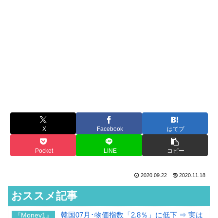
X
Facebook
はてブ
Pocket
LINE
コピー
2020.09.22
2020.11.18
おススメ記事
韓国07月･物価指数「2.8％」に低下 ⇒ 実は
『Money1』