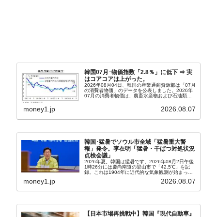
韓国07月･物価指数「2.8％」に低下 ⇒ 実
はコアコアは上がった。
2026年08月04日、韓国の産業通商資源部は「07月
の消費者物価」のデータを公表しました。2026年
07月の消費者物価は、農畜水産物および石油類の
上昇率が鈍化したことなどにより、前年同月比
2.8％上昇（06月は3.2％）となり、上昇率は前...
money1.jp
2026.08.07
韓国･猛暑でソウル市全域「猛暑重大警
報」発令。李在明「猛暑・干ばつ対処状況
点検会議」
2026年夏。韓国は猛暑です。2026年08月2日午後
1時26分には慶尚南道の梁山市で「42.5℃」を記
録。これは1904年に近代的な気象観測が始まって
以来の韓国史上最高気温です。08月04日には、ソ
money1.jp
2026.08.07
ウル市全域への「猛暑重大警報」が発令され...
【日本市場再挑戦中】韓国『現代自動車』