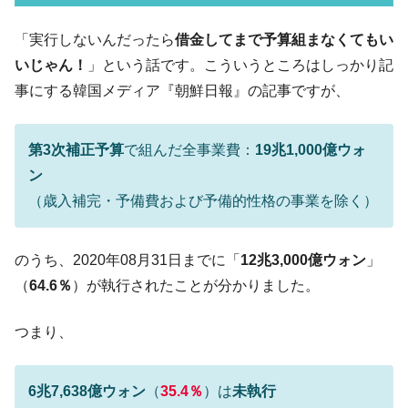
韓国「ここは北朝鮮なのか。選管がサーバ
『Money1』
「実行しないんだったら
借金してまで予算組まなくてもい
ーにウソのデータを入力したのは明白だ」
いじゃん！
」という話です。こういうところはしっかり記
韓国･李在明さっそく不動産対策で浅薄な発
『Money1』
事にする韓国メディア『朝鮮日報』の記事ですが、
言。
韓国は「中国と同じく」投資に不適格な国
『Money1』
だ。
第3次補正予算
で組んだ全事業費：
19兆1,000億ウォ
ン
『韓国銀行』が「金の保有量を増やしま
『Money1』
す」⇒「金を経由するドル入手」手段ではないのか？
（歳入補完・予備費および予備的性格の事業を除く）
韓国･外為取引量「1日当たり1,214.4億ド
『Money1』
ル」まで拡大 ⇒ 海外資金の動きに強く左右される状態
のうち、2020年08月31日までに「
12兆3,000億ウォン
」
韓国･帰ってきた李在明。李在明を支持しな
『Money1』
（
64.6％
）が執行されたことが分かりました。
い「50.5％」に上昇
韓国大統領府ボンクラ政策室長が告発され
『Money1』
つまり、
た ⇒ 国家が行った恐るべき株価操作であり、空前の国政壟
断
6兆7,638億ウォン
（
35.4％
）は
未執行
韓国･警察職員が「丸刈りになって抗議活
『Money1』