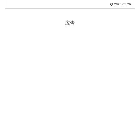
議を主宰し「原子力潜水艦の建造を推進
2026.05.26
する」と述べました。以下に大統領府が
出したプレスリリースを全文和訳しま
す。「～しなけ...
広告