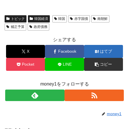
トピック
韓国経済
韓国
赤字国債
南朝鮮
補正予算
政府債務
シェアする
X
Facebook
はてブ
Pocket
LINE
コピー
money1をフォローする
money1