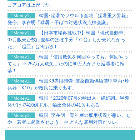
コアコアは上がった。
韓国･猛暑でソウル市全域「猛暑重大警報」
『Money1』
発令。李在明「猛暑・干ばつ対処状況点検会議」
【日本市場再挑戦中】韓国『現代自動車』
『Money1』
07月販売台数は去年のほぼ半分「71台」しか売れなかっ
た。『起亜』は9台だけ
韓国「信用赦免を何回やっても、何回やっ
『Money1』
ても」⇒ 257万人赦免したのに60万人がまた延滞者に転
落！
韓国K9専用砲弾･装薬自動供給装甲車両･珍
『Money1』
兵器「K10」が改良に乗り出す。
韓国「2026年07月の輸出入」絶好調。半導
『Money1』
体だけで410億ドル、輸出全体の41％もある
韓国･李在明「青年層の雇用状況が悪い。せ
『Money1』
や、若者に起業させよう」⇒ どんな雇用対策だソレ。
【韓国の外貨準備】2026年07月は4,279億ド
『Money1』
ル。外平債の発行「19.4億ドル」