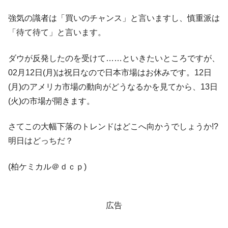
韓国政府『BYD』車への補助金を全廃 ⇒ 実
『Money1』
強気の識者は「買いのチャンス」と言いますし、慎重派は
は韓国で『BYD』車は売れている。6カ月で対前年同期比
「待て待て」と言います。
1.9倍！
在韓米国大使スティールが着韓！⇒ さっそ
『Money1』
ダウが反発したのを受けて……といきたいところですが、
く空港に詰めかけ「出て行け！」「極右勢力」のプラカー
02月12日(月)は祝日なので日本市場はお休みです。12日
ドを掲げる「在韓反米勢力」
(月)のアメリカ市場の動向がどうなるかを見てから、13日
韓国政府「2035年までに18.4GW規模のAIデ
『Money1』
(火)の市場が開きます。
ータセンター整備」⇒ だから無理だってば。
JPモルガン「韓国レバレッジETFの清算は
『Money1』
さてこの大幅下落のトレンドはどこへ向かうでしょうか!?
ほぼ終わった」
明日はどっちだ？
韓国『国民年金公団』株価暴落で200兆蒸
『Money1』
発。
(柏ケミカル＠ｄｃｐ)
韓国政府「ニセＫ-ブランドを通報しようキ
『Money1』
ャンペーン」⇒ あの名物教授も登場！
韓国「橋が落ちました」⇒ 耐久性「なさす
『Money1』
広告
ぎ」では。