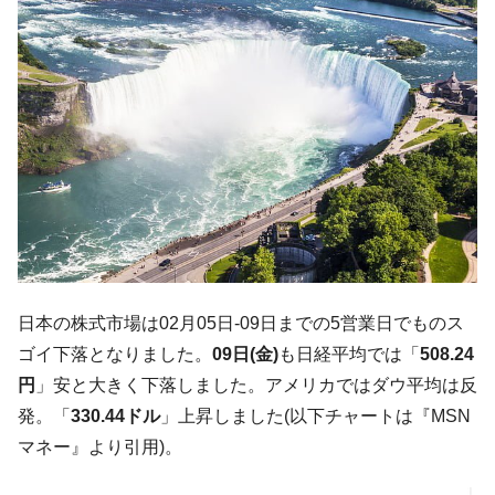
体だけで410億ドル、輸出全体の41％もある
韓国･李在明「青年層の雇用状況が悪い。せ
『Money1』
や、若者に起業させよう」⇒ どんな雇用対策だソレ。
【韓国の外貨準備】2026年07月は4,279億ド
『Money1』
ル。外平債の発行「19.4億ドル」
韓国「ここは北朝鮮なのか。選管がサーバ
『Money1』
ーにウソのデータを入力したのは明白だ」
韓国･李在明さっそく不動産対策で浅薄な発
『Money1』
言。
韓国は「中国と同じく」投資に不適格な国
『Money1』
だ。
日本の株式市場は02月05日-09日までの5営業日でものス
『韓国銀行』が「金の保有量を増やしま
『Money1』
ゴイ下落となりました。
09日(金)
も日経平均では「
508.24
す」⇒「金を経由するドル入手」手段ではないのか？
円
」安と大きく下落しました。アメリカではダウ平均は反
韓国･外為取引量「1日当たり1,214.4億ド
『Money1』
発。「
330.44ドル
」上昇しました(以下チャートは『MSN
ル」まで拡大 ⇒ 海外資金の動きに強く左右される状態
マネー』より引用)。
韓国･帰ってきた李在明。李在明を支持しな
『Money1』
い「50.5％」に上昇