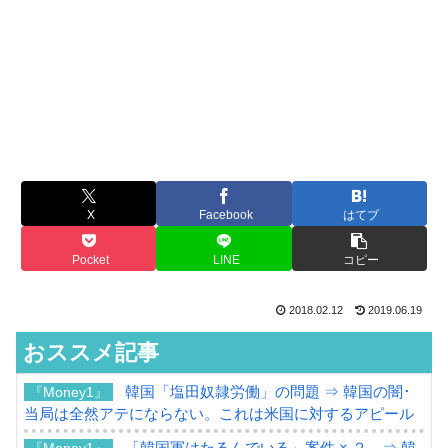
X
Facebook
はてブ
Pocket
LINE
コピー
2018.02.12
2019.06.19
おススメ記事
韓国「塩田奴隷労働」の問題 ⇒ 韓国の闇･
『Money1』
当局は全然アテにならない。これは米国に対するアピール
「韓国軍はたるんでいる」案件 × ２。⇒ 韓
『Money1』