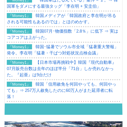
国軍をダメにする最強タッグ「李在明 + 安圭伯」
韓国メディアが「韓国政府と李在明が吊る
『Money1』
される可能性もあるのでは」とほのめかす。
韓国07月･物価指数「2.8％」に低下 ⇒ 実は
『Money1』
コアコアは上がった。
韓国･猛暑でソウル市全域「猛暑重大警報」
『Money1』
発令。李在明「猛暑・干ばつ対処状況点検会議」
【日本市場再挑戦中】韓国『現代自動車』
『Money1』
07月販売台数は去年のほぼ半分「71台」しか売れなかっ
た。『起亜』は9台だけ
韓国「信用赦免を何回やっても、何回やっ
『Money1』
ても」⇒ 257万人赦免したのに60万人がまた延滞者に転
落！
韓国K9専用砲弾･装薬自動供給装甲車両･珍
『Money1』
兵器「K10」が改良に乗り出す。
韓国「2026年07月の輸出入」絶好調。半導
『Money1』