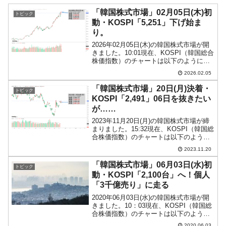
「韓国株式市場」02月05日(木)初
トピック
動・KOSPI「5,251」下げ始ま
り。
2026年02月05日(木)の韓国株式市場が開
きました。10:01現在、KOSPI（韓国総合
株価指数）のチャートは以下のようにな
っています（チャートは
2026.02.05
『Investing.com』より引用）。下げて始
まりました。KOSPIは「5,251」ま...
「韓国株式市場」20日(月)決着・
トピック
KOSPI「2,491」06日を抜きたい
が……
2023年11月20日(月)の韓国株式市場が締
まりました。15:32現在、KOSPI（韓国総
合株価指数）のチャートは以下のように
なっています（チャートは
2023.11.20
『Investing.com』より引用）。微妙なと
ころで止まりました。陽線ではあります
「韓国株式市場」06月03日(水)初
トピック
が...
動・KOSPI「2,100台」へ！個人
「3千億売り」に走る
2020年06月03日(水)の韓国株式市場が開
きました。10：03現在、KOSPI（韓国総
合株価指数）のチャートは以下のように
なっています（チャートは
2020.06.03