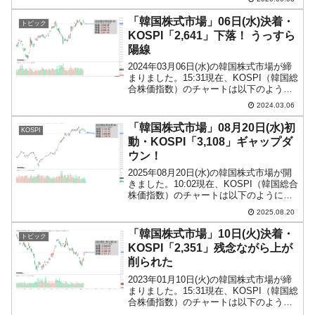
『Investing.com』より引用）。KOSPIは
「2,100台」へジャンプアップしま...
「韓国株式市場」06日(水)決着・
トピック
KOSPI「2,641」下落！ うっすら
陽線
2024年03月06日(水)の韓国株式市場が締
まりました。15:31現在、KOSPI（韓国総
合株価指数）のチャートは以下のように
なっています（チャートは
2024.03.06
『Investing.com』より引用）。うっすら
陽線で締まりましたが、KOSPIは下落...
「韓国株式市場」08月20日(水)初
KOSPI
動・KOSPI「3,108」ギャップダ
ウン！
2025年08月20日(水)の韓国株式市場が開
きました。10:02現在、KOSPI（韓国総合
株価指数）のチャートは以下のようにな
っています（チャートは
2025.08.20
『Investing.com』より引用）。ギャップ
ダウンして始まりました。現在のところ
「韓国株式市場」10日(火)決着・
トピック
陰線...
KOSPI「2,351」残念ながら上が
削られた
2023年01月10日(火)の韓国株式市場が締
まりました。15:31現在、KOSPI（韓国総
合株価指数）のチャートは以下のように
なっています（チャートは