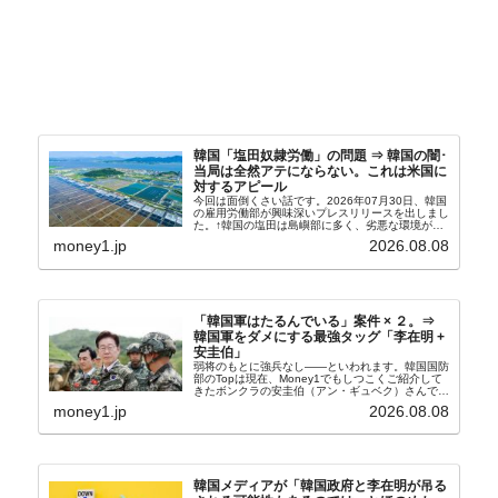
韓国「塩田奴隷労働」の問題 ⇒ 韓国の闇･
当局は全然アテにならない。これは米国に
対するアピール
今回は面倒くさい話です。2026年07月30日、韓国
の雇用労働部が興味深いプレスリリースを出しまし
た。↑韓国の塩田は島嶼部に多く、劣悪な環境が一
般に見られることが少ないため、事件の発覚を妨げ
money1.jp
2026.08.08
たといわれます（後述）。これは、いわゆる「塩田
奴隷...
「韓国軍はたるんでいる」案件 × ２。⇒
韓国軍をダメにする最強タッグ「李在明 +
安圭伯」
弱将のもとに強兵なし――といわれます。韓国国防
部のTopは現在、Money1でもしつこくご紹介して
きたボンクラの安圭伯（アン・ギュベク）さんで
す。↑経済的無知蒙昧な李在明（イ・ジェミョン）
money1.jp
2026.08.08
さんと「韓国初の文官上がり」の国防部長官安圭伯
（アン...
韓国メディアが「韓国政府と李在明が吊る