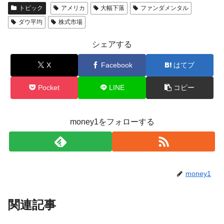
トピック
アメリカ
大幅下落
ファンダメンタル
平成仮面ライダーの意外すぎるモチーフとは？
Fact1
ダウ平均
株式市場
発表から2日で大崩壊、鳴かず飛ばずに終わりそう
Fact1
なスーパーリーグとは？
シェアする
日本人マスターズ挑戦の歴史。松山以前に最高位
Fact1
X
Facebook
はてブ
だった選手とは？
Pocket
LINE
コピー
甲子園通算本塁打、最多の清原に次いで多く打っ
Fact1
ている意外な選手とは？
セレクトセールの高額取引馬が稼いだ金額とは？
Fact1
money1をフォローする
money1
関連記事