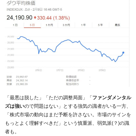
韓国大統領府ボンクラ政策室長が告発され
『Money1』
た ⇒ 国家が行った恐るべき株価操作であり、空前の国政壟
断
韓国･警察職員が「丸刈りになって抗議活
『Money1』
動」
中国だけが鉄鋼輸出を異常増加させる ⇒ 中
『Money1』
国の過剰生産が世界を蝕む。
韓国製造業「半導体絶好調」のウラで他業
『Money1』
種は全般的「不調」⇒ PSIが示す現況は決して良くない。
【米韓激突案件】韓国消費者院が『クーパ
『Money1』
ン』1人当たり賠償10万ウォンを認定 ⇒ 総額3兆7,000億
「最悪は脱した」「ただの調整局面」「
ファンダメンタル
韓国で猛暑。南東部では干ばつ
『Money1』
ズは強い
ので問題はない」とする強気の識者がいる一方、
韓国型イージス搭載の次世代駆逐艦
『Money1』
「株式市場の動向はまだ予断を許さない。市場のサインを
「KDDX」1番艦、2032年竣工と公示
もっとよく理解すべきだ」という慎重派、弱気派(？)の識
【対日本円】ウォン安が急進！ 日米の協調
『Money1』
者も。
に韓国がいっちょがみしたのでは。