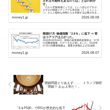
される可能性もあるのでは」とほのめか
す。
「だから官製相場だってば」という話なのですが、
さすがの韓国メディアでも李在明（イ・ジェミョ
ン）さんと愉快な仲間たちを非難する記事が出るよ
うになっています。もちろん株価の暴落についてで
money1.jp
2026.08.08
『朝鮮日報』に面白い記事が出ています。「東西南
北」というコ...
韓国07月･物価指数「2.8％」に低下 ⇒ 実
はコアコアは上がった。
2026年08月04日、韓国の産業通商資源部は「07月
の消費者物価」のデータを公表しました。2026年
07月の消費者物価は、農畜水産物および石油類の
上昇率が鈍化したことなどにより、前年同月比
2.8％上昇（06月は3.2％）となり、上昇率は前...
money1.jp
2026.08.07
閉鎖問題とりあえず…… トランプ師匠
「閉鎖？ おぉ上等だ！」
「S＆P500」でRSIが歴史的な低下