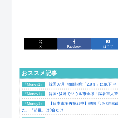
X
Facebook
はてブ
おススメ記事
韓国07月･物価指数「2.8％」に低下 
『Money1』
韓国･猛暑でソウル市全域「猛暑重大
『Money1』
【日本市場再挑戦中】韓国『現代自動車
『Money1』
た。『起亜』は9台だけ