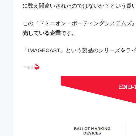
壟断
に数え間違いされたのではないか？という疑
韓国･警察職員が「丸刈りになって抗
『Money1』
この『ドミニオン・ボーティングシステムズ
中国だけが鉄鋼輸出を異常増加させる 
『Money1』
売している企業
です。
韓国製造業「半導体絶好調」のウラで他
『Money1』
【米韓激突案件】韓国消費者院が『クーパ
『Money1』
「IMAGECAST」という製品のシリーズを
韓国で猛暑。南東部では干ばつ
『Money1』
韓国型イージス搭載の次世代駆逐艦「KD
『Money1』
【対日本円】ウォン安が急進！ 日米
『Money1』
韓国政府『BYD』車への補助金を全廃 
『Money1』
1.9倍！
在韓米国大使スティールが着韓！⇒ 
『Money1』
ドを掲げる「在韓反米勢力」
韓国政府「2035年までに18.4GW規
『Money1』