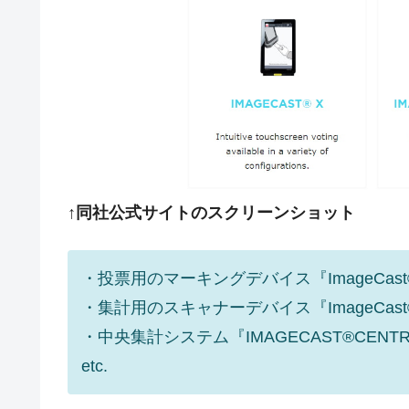
JPモルガン「韓国レバレッジETFの
『Money1』
韓国『国民年金公団』株価暴落で200
『Money1』
韓国政府「ニセＫ-ブランドを通報しよ
『Money1』
韓国「橋が落ちました」⇒ 耐久性「な
『Money1』
韓国鉄鋼最大手『POSCO』ズブズブ沈
『Money1』
米国下院「韓国の公務員個人をターゲ
『Money1』
する差別。許してはおかぬ
↑同社公式サイトのスクリーンショット
韓国ボンクラ政策室長･金容範、株価
『Money1』
韓国半導体『SKハイニックス』2026
『Money1』
・投票用のマーキングデバイス『ImageCast
韓国･加徳島新国際空港「またも暗礁」の
『Money1』
・集計用のスキャナーデバイス『ImageCast®P
・中央集計システム『IMAGECAST®CENTR
【速報】韓国株式市場の暴落・本日07
『Money1』
発動！
etc.
IT産業は人を雇用する効果は低い。全
『Money1』