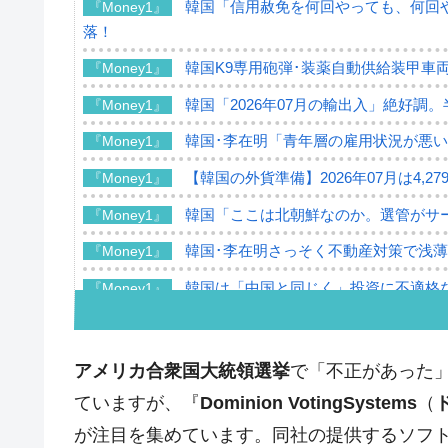
韓国「信用赦免を何回やっても、何回や
『Money1』
落！
韓国K9専用砲弾･装薬自動供給装甲車両
『Money1』
韓国「2026年07月の輸出入」絶好調
『Money1』
韓国･李在明「青年層の雇用状況が悪い
『Money1』
【韓国の外貨準備】2026年07月は4,2
『Money1』
韓国「ここは北朝鮮なのか。選管がサ
『Money1』
韓国･李在明さっそく不動産対策で浅
『Money1』
韓国は「中国と同じく」投資に不適格
『Money1』
『韓国銀行』が「金の保有量を増やし
『Money1』
韓国･外為取引量「1日当たり1,214.
『Money1』
アメリカ合衆国大統領選挙
で「不正があった
韓国･帰ってきた李在明。李在明を支持し
『Money1』
ていますが、『
Dominion VotingSystems
（
韓国大統領府ボンクラ政策室長が告発さ
が注目を集めています。同社の提供するソフ
『Money1』