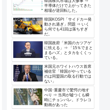
韓国株式市場は大惨事 ⇒
半導体だけで上がってきた
相場が逆回転した。
韓国KOSPI「サイドカー発
動され過ぎ」問題 ⇒ いく
ら何でも41回は落ちすぎ
だ。
韓国政府「米国のカツアゲ
に怯える」⇒ 「15％でまと
まるハズ」とタカをくくっ
ている。
米国元ホワイトハウス首席
補佐官「韓国がやっている
のは同盟国の取る行動では
ない」
中国･重慶市で驚愕の地す
べり ⇒ 当局が嘘つくも瞬
時にチョンバレ。ドラレコ
動画があった