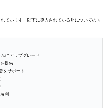
術の塊！
都道府県とは？
されています。以下に導入されている州についての同
がもらえる賞金とは？
？
テムにアップグレード
りそうなスーパーリーグとは？
スを提供
高位だった選手とは？
権者をサポート
打っている意外な選手とは？
供
は？
供
ス展開