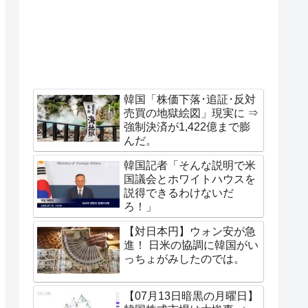
韓国「株価下落･追証･反対
売買の地獄絵図」現実に ⇒
強制決済が1,422億まで膨
んだ。
韓国記者「そんな説明で米
国議会とホワイトハウスを
説得できるわけないだ
ろ！」
【対日本円】ウォン安が急
進！ 日米の協調に韓国がい
っちょがみしたのでは。
【07月13日暗黒の月曜日】