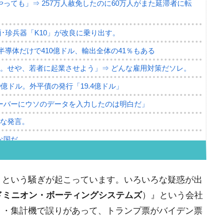
っても」⇒ 257万人赦免したのに60万人がまた延滞者に転
･珍兵器「K10」が改良に乗り出す。
。半導体だけで410億ドル、輸出全体の41％もある
。せや、若者に起業させよう」⇒ どんな雇用対策だソレ。
79億ドル。外平債の発行「19.4億ドル」
ーバーにウソのデータを入力したのは明白だ」
薄な発言。
な国だ。
ます」⇒「金を経由するドル入手」手段ではないのか？
4億ドル」まで拡大 ⇒ 海外資金の動きに強く左右される状態
」という騒ぎが起こっています。いろいろな疑惑が出
ない「50.5％」に上昇
ドミニオン・ボーティングシステムズ
）』という会社
れた ⇒ 国家が行った恐るべき株価操作であり、空前の国政
ト・集計機で誤りがあって、トランプ票がバイデン票