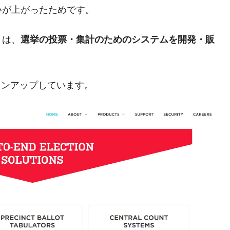
いが上がったためです。
議活動」
』は、
選挙の投票・集計のためのシステムを開発・販
⇒ 中国の過剰生産が世界を蝕む。
業種は全般的「不調」⇒ PSIが示す現況は決して良くない。
ン』1人当たり賠償10万ウォンを認定 ⇒ 総額3兆7,000億
ラインアップしています。
DX」1番艦、2032年竣工と公示
の協調に韓国がいっちょがみしたのでは。
⇒ 実は韓国で『BYD』車は売れている。6カ月で対前年同期比
さっそく空港に詰めかけ「出て行け！」「極右勢力」のプラカー
模のAIデータセンター整備」⇒ だから無理だってば。