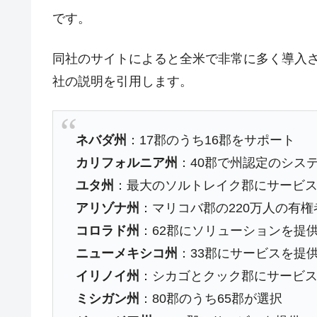
日本の誇る海洋資源調査船『白嶺』は先進技
Fact1
です。
夏の甲子園、優勝校を最も多く輩出している
Fact1
同社のサイトによると全米で非常に多く導入
今話題の「楽天ライオンズ」とは？
Fact1
社の説明を引用します。
奇跡の毛色「白毛馬」とは？
Fact1
全て勝つといくら？ 競馬GI競走で勝利騎手
Fact1
ネバダ州
：17郡のうち16郡をサポート
平成仮面ライダーの意外すぎるモチーフとは
Fact1
カリフォルニア州
：40郡で州認定のシス
発表から2日で大崩壊、鳴かず飛ばずに終わ
Fact1
ユタ州
：最大のソルトレイク郡にサービ
日本人マスターズ挑戦の歴史。松山以前に最
Fact1
アリゾナ州
：マリコバ郡の220万人の有
甲子園通算本塁打、最多の清原に次いで多く
Fact1
コロラド州
：62郡にソリューションを提
セレクトセールの高額取引馬が稼いだ金額と
Fact1
ニューメキシコ州
：33郡にサービスを提
イリノイ州
：シカゴとクック郡にサービ
ミシガン州
：80郡のうち65郡が選択