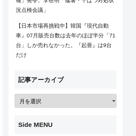
報」発令。李在明「猛暑・干ばつ対処状
況点検会議」
【日本市場再挑戦中】韓国『現代自動
車』07月販売台数は去年のほぼ半分「71
台」しか売れなかった。『起亜』は9台
だけ
記事アーカイブ
Side MENU