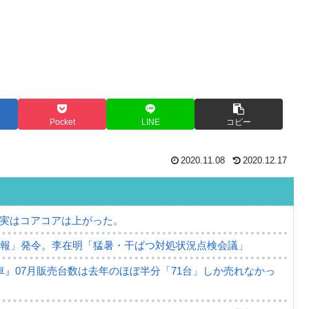
Pocket
LINE
コピー
2020.11.08
2020.12.17
⇒ 実はコアコアは上がった。
警報」発令。李在明「猛暑・干ばつ対処状況点検会議」
』07月販売台数は去年のほぼ半分「71台」しか売れなかっ