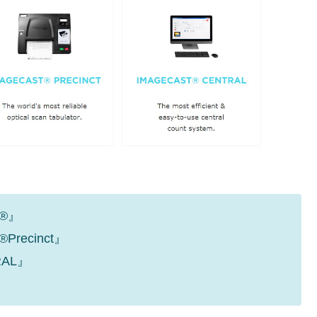
清算はほぼ終わった」
兆蒸発。
うキャンペーン」⇒ あの名物教授も登場！
さすぎ」では。
む。営業利益80.2％も減少
ットにぶん殴る法案」提出！⇒ クーパン問題は合衆国企業に対
暴落に他人事のような発言。
年2Qの業績「史上最高益」当期純利益は前年同期比13.4倍に。
®』
危機 ⇒ 10.7兆では損が出るからできない。
recinct』
AL』
月29日(水)もサイドカー・サーキットブレイカーの二段コンボ
産業の半分未満しか雇用を生まない