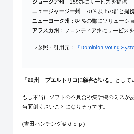
ジョージア州
：159郡にサービスを提供
ニュージャージー州
：70％以上の郡と提
ニューヨーク州
：84％の郡にソリューシ
アラスカ州
：フロンティア州にサービス
⇒参照・引用元：
『Dominion Voting S
「
28州 + プエルトリコに顧客がいる
」として
もし本当にソフトの不具合や集計機のミスが
当面倒くさいことになりそうです。
(吉田ハンチング＠ｄｃｐ)