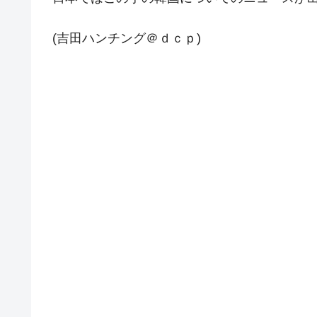
夏の甲子園、優勝校を最も多く輩出している
Fact1
(吉田ハンチング＠ｄｃｐ)
今話題の「楽天ライオンズ」とは？
Fact1
奇跡の毛色「白毛馬」とは？
Fact1
全て勝つといくら？ 競馬GI競走で勝利騎手
Fact1
平成仮面ライダーの意外すぎるモチーフとは
Fact1
発表から2日で大崩壊、鳴かず飛ばずに終わ
Fact1
日本人マスターズ挑戦の歴史。松山以前に最
Fact1
甲子園通算本塁打、最多の清原に次いで多く
Fact1
セレクトセールの高額取引馬が稼いだ金額と
Fact1