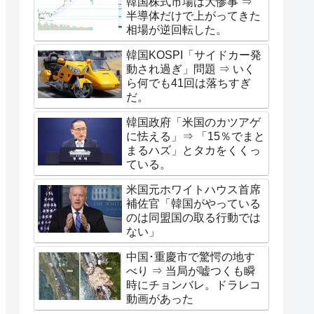
韓国株式市場は大惨事 ⇒
半導体だけで上がってきた
相場が逆回転した。
韓国KOSPI「サイドカー発
動され過ぎ」問題 ⇒ いく
ら何でも41回は落ちすぎ
だ。
韓国政府「米国のカツアゲ
に怯える」⇒ 「15％でまと
まるハズ」とタカをくくっ
ている。
米国元ホワイトハウス首席
補佐官「韓国がやっている
のは同盟国の取る行動では
ない」
中国･重慶市で驚愕の地す
べり ⇒ 当局が嘘つくも瞬
時にチョンバレ。ドラレコ
動画があった