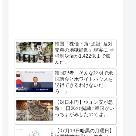
韓国「株価下落･追証･反対
売買の地獄絵図」現実に ⇒
強制決済が1,422億まで膨
んだ。
韓国記者「そんな説明で米
国議会とホワイトハウスを
説得できるわけないだ
ろ！」
【対日本円】ウォン安が急
進！ 日米の協調に韓国がい
っちょがみしたのでは。
【07月13日暗黒の月曜日】