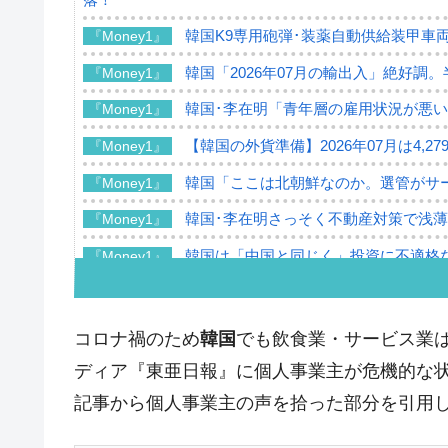
韓国K9専用砲弾･装薬自動供給装甲車両
『Money1』
韓国「2026年07月の輸出入」絶好調
『Money1』
韓国･李在明「青年層の雇用状況が悪い
『Money1』
【韓国の外貨準備】2026年07月は4,2
『Money1』
韓国「ここは北朝鮮なのか。選管がサ
『Money1』
韓国･李在明さっそく不動産対策で浅
『Money1』
韓国は「中国と同じく」投資に不適格
『Money1』
『韓国銀行』が「金の保有量を増やし
『Money1』
韓国･外為取引量「1日当たり1,214.
『Money1』
コロナ禍のため
韓国
でも飲食業・サービス業は
韓国･帰ってきた李在明。李在明を支持し
『Money1』
ディア『東亜日報』に個人事業主が危機的な
韓国大統領府ボンクラ政策室長が告発さ
記事から個人事業主の声を拾った部分を引用
『Money1』
壟断