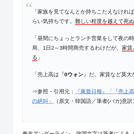
韓国･警察職員が「丸刈りになって抗
『Money1』
「家族を見てなんとか持ちこたえなけれ
中国だけが鉄鋼輸出を異常増加させる 
『Money1』
らい気持ちです。
難しい程度を越えて死
韓国製造業「半導体絶好調」のウラで他
『Money1』
【米韓激突案件】韓国消費者院が『クーパ
『Money1』
「昼間にちょっとランチ営業をして夜の時
局、1日2～3時間商売するわけだが、
家賃
韓国で猛暑。南東部では干ばつ
『Money1』
る
」
韓国型イージス搭載の次世代駆逐艦「KD
『Money1』
【対日本円】ウォン安が急進！ 日米
『Money1』
「売上高は『
0ウォン
』だ。家賃など莫大
韓国政府『BYD』車への補助金を全廃 
『Money1』
1.9倍！
⇒参照・引用元：
『東亜日報』「『売上高
在韓米国大使スティールが着韓！⇒ 
『Money1』
の絶叫」
（原文・韓国語／筆者(バカ)意訳
ドを掲げる「在韓反米勢力」
韓国政府「2035年までに18.4GW規
『Money1』
JPモルガン「韓国レバレッジETFの
『Money1』
※
赤アンダーライン、強調文字は筆者による