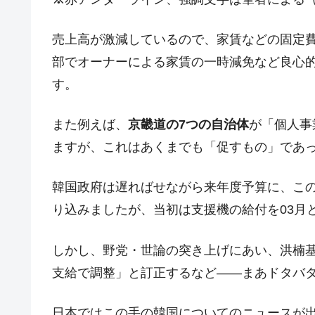
韓国『国民年金公団』株価暴落で200
『Money1』
売上高が激減しているので、家賃などの固定
韓国政府「ニセＫ-ブランドを通報しよ
『Money1』
部でオーナーによる家賃の一時減免など良心
韓国「橋が落ちました」⇒ 耐久性「な
『Money1』
す。
韓国鉄鋼最大手『POSCO』ズブズブ沈
『Money1』
米国下院「韓国の公務員個人をターゲ
『Money1』
また例えば、
京畿道の7つの自治体
が「個人事
する差別。許してはおかぬ
ますが、これはあくまでも「促すもの」であ
韓国ボンクラ政策室長･金容範、株価
『Money1』
韓国半導体『SKハイニックス』2026
韓国政府は遅ればせながら来年度予算に、こ
『Money1』
り込みましたが、当初は支援機の給付を03月
韓国･加徳島新国際空港「またも暗礁」の
『Money1』
【速報】韓国株式市場の暴落・本日07
『Money1』
しかし、野党・世論の突き上げにあい、洪楠基
発動！
支給で調整」と訂正するなど――まあドタバ
IT産業は人を雇用する効果は低い。全
『Money1』
日本の誇る海洋資源調査船『白嶺』は先進技
Fact1
日本ではこの手の韓国についてのニュースが