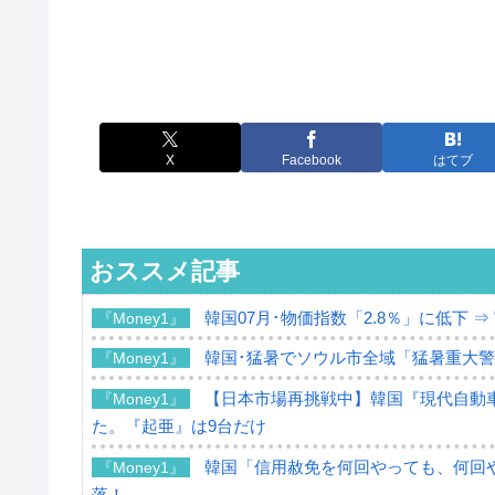
X
Facebook
はてブ
おススメ記事
韓国07月･物価指数「2.8％」に低下 
『Money1』
韓国･猛暑でソウル市全域「猛暑重大
『Money1』
【日本市場再挑戦中】韓国『現代自動車
『Money1』
た。『起亜』は9台だけ
韓国「信用赦免を何回やっても、何回や
『Money1』
落！