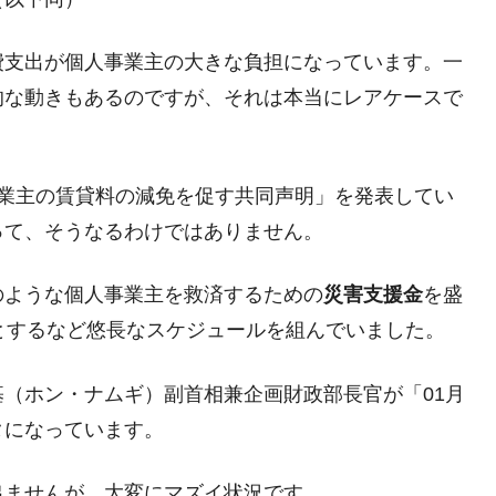
兆蒸発。
費支出が個人事業主の大きな負担になっています。一
うキャンペーン」⇒ あの名物教授も登場！
的な動きもあるのですが、それは本当にレアケースで
さすぎ」では。
む。営業利益80.2％も減少
ットにぶん殴る法案」提出！⇒ クーパン問題は合衆国企業に対
業主の賃貸料の減免を促す共同声明」を発表してい
って、そうなるわけではありません。
暴落に他人事のような発言。
年2Qの業績「史上最高益」当期純利益は前年同期比13.4倍に。
のような個人事業主を救済するための
災害支援金
を盛
とするなど悠長なスケジュールを組んでいました。
危機 ⇒ 10.7兆では損が出るからできない。
月29日(水)もサイドカー・サーキットブレイカーの二段コンボ
（ホン・ナムギ）副首相兼企画財政部長官が「01月
タになっています。
産業の半分未満しか雇用を生まない
術の塊！
出ませんが、大変にマズイ状況です。