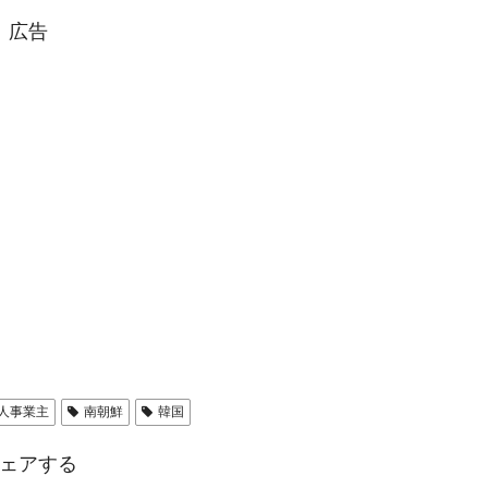
広告
人事業主
南朝鮮
韓国
ェアする