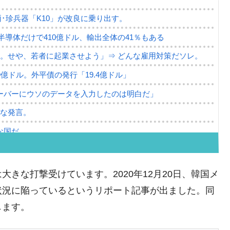
･珍兵器「K10」が改良に乗り出す。
。半導体だけで410億ドル、輸出全体の41％もある
。せや、若者に起業させよう」⇒ どんな雇用対策だソレ。
79億ドル。外平債の発行「19.4億ドル」
ーバーにウソのデータを入力したのは明白だ」
薄な発言。
な国だ。
ます」⇒「金を経由するドル入手」手段ではないのか？
4億ドル」まで拡大 ⇒ 海外資金の動きに強く左右される状態
大きな打撃受けています。2020年12月20日、韓国メ
ない「50.5％」に上昇
状況に陥っているというリポート記事が出ました。同
れた ⇒ 国家が行った恐るべき株価操作であり、空前の国政
します。