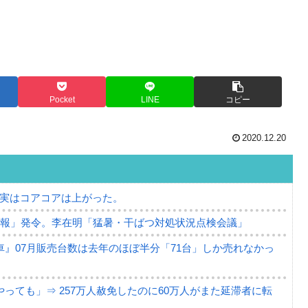
Pocket
LINE
コピー
2020.12.20
⇒ 実はコアコアは上がった。
警報」発令。李在明「猛暑・干ばつ対処状況点検会議」
』07月販売台数は去年のほぼ半分「71台」しか売れなかっ
っても」⇒ 257万人赦免したのに60万人がまた延滞者に転