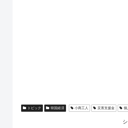
トピック
韓国経済
小商工人
災害支援金
個
シ