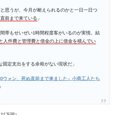
議活動」
ばと思うが、今月が耐えられるのかと一日一日つ
⇒ 中国の過剰生産が世界を蝕む。
ぬ直前まで来ている
」
業種は全般的「不調」⇒ PSIが示す現況は決して良くない。
ン』1人当たり賠償10万ウォンを認定 ⇒ 総額3兆7,000億
間帯もせいぜい1時間程度客がいるのが実情。結
と人件費と管理費と借金の上に借金を積んでい
DX」1番艦、2032年竣工と公示
の協調に韓国がいっちょがみしたのでは。
な固定支出をする余裕がない現状だ」
⇒ 実は韓国で『BYD』車は売れている。6カ月で対前年同期比
0ウォン、死ぬ直前まで来ました』小商工人たち
さっそく空港に詰めかけ「出て行け！」「極右勢力」のプラカー
）
模のAIデータセンター整備」⇒ だから無理だってば。
清算はほぼ終わった」
（以下同）