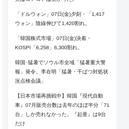
「ドルウォン」07日(金)夕刻・「1,417
ウォン」陰線伸びて1,420割れ。
「韓国株式市場」07日(金)決着・
KOSPI「6,258」6,300割れ。
韓国･猛暑でソウル市全域「猛暑重大警
報」発令。李在明「猛暑・干ばつ対処状
況点検会議」
【日本市場再挑戦中】韓国『現代自動
車』07月販売台数は去年のほぼ半分「71
台」しか売れなかった。『起亜』は9台
だけ