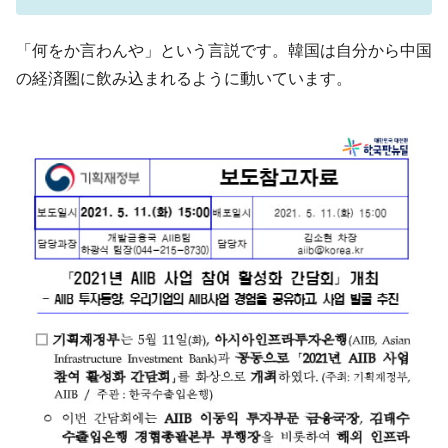
く空港に詰めかけ「出て行け！」「極右勢力」のプラカー
ドを掲げる「在韓反米勢力」
「何をか言わんや」という言説です。韓国は自分から中国
韓国政府「2035年までに18.4GW規模のAIデ
『Money1』
の経済圏に飲み込まれるように動いています。
ータセンター整備」⇒ だから無理だってば。
JPモルガン「韓国レバレッジETFの清算は
『Money1』
ほぼ終わった」
韓国『国民年金公団』株価暴落で200兆蒸
『Money1』
発。
韓国政府「ニセＫ-ブランドを通報しようキ
『Money1』
ャンペーン」⇒ あの名物教授も登場！
韓国「橋が落ちました」⇒ 耐久性「なさす
『Money1』
ぎ」では。
韓国鉄鋼最大手『POSCO』ズブズブ沈む。
『Money1』
営業利益80.2％も減少
米国下院「韓国の公務員個人をターゲット
『Money1』
にぶん殴る法案」提出！⇒ クーパン問題は合衆国企業に対
する差別。許してはおかぬ