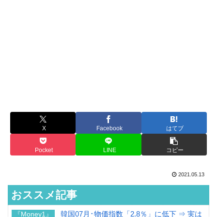
X
Facebook
はてブ
Pocket
LINE
コピー
2021.05.13
おススメ記事
韓国07月･物価指数「2.8％」に低下 ⇒ 実は
『Money1』