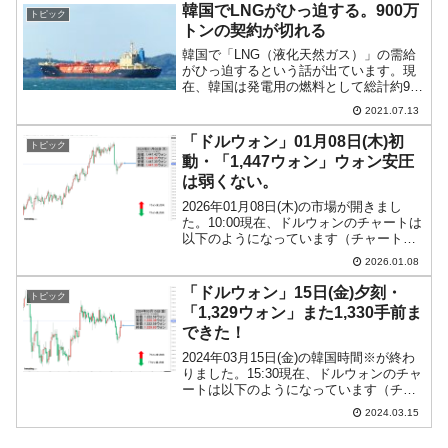
1,102ウォン」でもんでいます...
韓国でLNGがひっ迫する。900万
トピック
トンの契約が切れる
韓国で「LNG（液化天然ガス）」の需給
がひっ迫するという話が出ています。現
在、韓国は発電用の燃料として総計約900
万トンのLNGを契約しています。カター
2021.07.13
ル：492万トンオマーン：406万トン小
計：898万トン※韓国のLNG需要の25％
「ドルウォン」01月08日(木)初
トピック
に当た...
動・「1,447ウォン」ウォン安圧
は弱くない。
2026年01月08日(木)の市場が開きまし
た。10:00現在、ドルウォンのチャートは
以下のようになっています（チャートは
『Investing.com』より引用）。これから
2026.01.08
ローソク足の調整が入るでしょうが、前
日は陽線となり、本日はこれを受け...
「ドルウォン」15日(金)夕刻・
トピック
「1,329ウォン」また1,330手前ま
できた！
2024年03月15日(金)の韓国時間※が終わ
りました。15:30現在、ドルウォンのチャ
ートは以下のようになっています（チャ
ートは『Investing.com』より引用）。驚
2024.03.15
くほど陽線が伸びて、ウォン安方向に戻
しています。現在のところ「1ド...