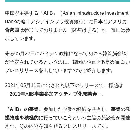
韓国「ここは北朝鮮なのか。選管がサーバ
『Money1』
中国
が主導する『
AIIB
』（Asian Infrastructure Investment
ーにウソのデータを入力したのは明白だ」
Bankの略：アジアインフラ投資銀行）に
日本
と
アメリカ
韓国･李在明さっそく不動産対策で浅薄な発
『Money1』
合衆国
は参加しておりません（関与はする）が、韓国は参
言。
加しています。
韓国は「中国と同じく」投資に不適格な国
『Money1』
だ。
来る05月22日にバイデン政権になって初の米韓首脳会談
『韓国銀行』が「金の保有量を増やしま
『Money1』
が予定されているというのに、韓国の企画財政部が面白い
す」⇒「金を経由するドル入手」手段ではないのか？
プレスリリースを出していますのでご紹介します。
韓国･外為取引量「1日当たり1,214.4億ド
『Money1』
ル」まで拡大 ⇒ 海外資金の動きに強く左右される状態
2021年05月11日に出された以下のリリースで、標題は
韓国･帰ってきた李在明。李在明を支持しな
『Money1』
「2021年AIIB
事業参加アクティブ化懇談会
」。
い「50.5％」に上昇
『AIIB』の事業
に参加した企業の経験を共有し、
事業の発
韓国大統領府ボンクラ政策室長が告発され
『Money1』
た ⇒ 国家が行った恐るべき株価操作であり、空前の国政壟
掘推進を積極的に行っていこう
という主旨の懇談会が開催
断
され、その内容を知らせるプレスリリースです。
韓国･警察職員が「丸刈りになって抗議活
『Money1』