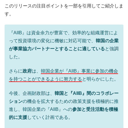
動」
このリリースの注目ポイントを一部を引用してご紹介しま
中国だけが鉄鋼輸出を異常増加させる ⇒ 中
『Money1』
す。
国の過剰生産が世界を蝕む。
韓国製造業「半導体絶好調」のウラで他業
『Money1』
『AIIB』は資金余力が豊富で、効率的な組織運営によ
種は全般的「不調」⇒ PSIが示す現況は決して良くない。
って投資環境の変化に機敏に対応可能で、
韓国の企業
【米韓激突案件】韓国消費者院が『クーパ
『Money1』
が事業協力パートナーとすることに適している
と強調
ン』1人当たり賠償10万ウォンを認定 ⇒ 総額3兆7,000億
した。
韓国で猛暑。南東部では干ばつ
『Money1』
韓国型イージス搭載の次世代駆逐艦
『Money1』
さらに
政府
は、
韓国企業が『AIIB』事業に参加の機会
「KDDX」1番艦、2032年竣工と公示
を持つことができるように努力する
と明らかにした。
【対日本円】ウォン安が急進！ 日米の協調
『Money1』
に韓国がいっちょがみしたのでは。
今後、企画財政部は、
韓国と『AIIB』間のコラボレー
ション
の機会を拡大するための政策支援を積極的に推
韓国政府『BYD』車への補助金を全廃 ⇒ 実
『Money1』
は韓国で『BYD』車は売れている。6カ月で対前年同期比
進し、韓国企業の『AIIB』への
参加と受注活動を積極
1.9倍！
的に支援
していく計画である。
在韓米国大使スティールが着韓！⇒ さっそ
『Money1』