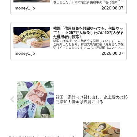
表しました。日本市場に再挑戦中の『現代自動
車』、また日本市場を攻略したい『BYD』の販売
money1.jp
2026.08.07
台数はこの中に捉えられているはずです。先月から
は韓国の...
韓国「信用赦免を何回やっても、何回やっ
ても」⇒ 257万人赦免したのに60万人がま
た延滞者に転落！
韓国では政権ごとに徳政令を発動しています。先に
ご紹介したとおり、韓国大統領に成りおおせた李在
明（イ・ジェミョン）さんも、尹錫悦（ユン・ソギ
ョル）前政権が行った――「新出発基金」をバッド
money1.jp
2026.08.07
バンクにして不良債権の買い取りを行い、分割償還
や元利減免...
韓国「家計向け貸し出し」史上最大の16
兆増加！借金は投資に回る