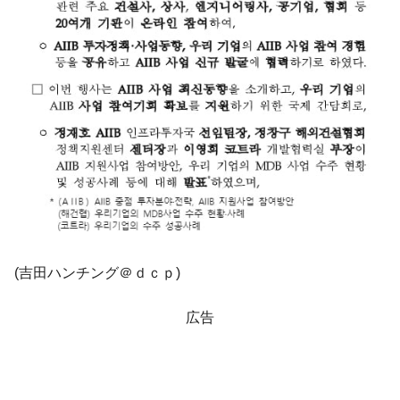
韓国ボンクラ政策室長･金容範、株価暴落に
『Money1』
他人事のような発言。
韓国半導体『SKハイニックス』2026年2Qの
『Money1』
業績「史上最高益」当期純利益は前年同期比13.4倍に。
韓国･加徳島新国際空港「またも暗礁」の危
『Money1』
機 ⇒ 10.7兆では損が出るからできない。
【速報】韓国株式市場の暴落・本日07月29
『Money1』
日(水)もサイドカー・サーキットブレイカーの二段コンボ
発動！
IT産業は人を雇用する効果は低い。全産業の
『Money1』
半分未満しか雇用を生まない
(吉田ハンチング＠ｄｃｐ)
日本の誇る海洋資源調査船『白嶺』は先進技術の
Fact1
塊！
広告
夏の甲子園、優勝校を最も多く輩出している都道
Fact1
府県とは？
今話題の「楽天ライオンズ」とは？
Fact1