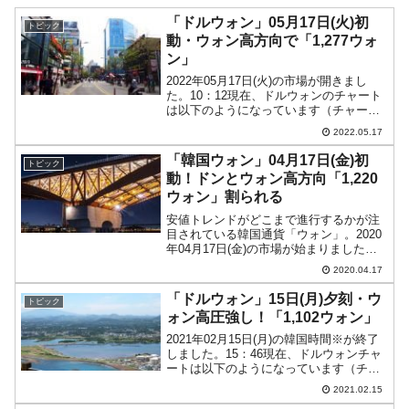
「ドルウォン」05月17日(火)初
トピック
動・ウォン高方向で「1,277ウォ
ン」
2022年05月17日(火)の市場が開きまし
た。10：12現在、ドルウォンのチャート
は以下のようになっています（チャート
は『Investing.com』より引用）。本日は
2022.05.17
まっすぐウォン高方向です。なにせ始値
と高値が同じなので「きっぱりと下り...
「韓国ウォン」04月17日(金)初
トピック
動！ドンとウォン高方向「1,220
ウォン」割られる
安値トレンドがどこまで進行するかが注
目されている韓国通貨「ウォン」。2020
年04月17日(金)の市場が始まりました。
10：08現在（日本時間）、ドルウォンチ
2020.04.17
ャートは以下のようになっています（チ
ャートは『Investing.com』より引用...
「ドルウォン」15日(月)夕刻・ウ
トピック
ォン高圧強し！「1,102ウォン」
2021年02月15日(月)の韓国時間※が終了
しました。15：46現在、ドルウォンチャ
ートは以下のようになっています（チャ
ートは『Investing.com』より引用：以下
2021.02.15
同）。陰線となって、およそ「1ドル＝