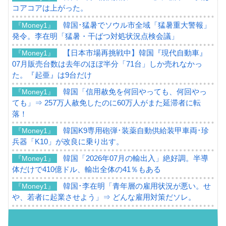
コアコアは上がった。
韓国･猛暑でソウル市全域「猛暑重大警報」
『Money1』
発令。李在明「猛暑・干ばつ対処状況点検会議」
【日本市場再挑戦中】韓国『現代自動車』
『Money1』
07月販売台数は去年のほぼ半分「71台」しか売れなかっ
た。『起亜』は9台だけ
韓国「信用赦免を何回やっても、何回やっ
『Money1』
ても」⇒ 257万人赦免したのに60万人がまた延滞者に転
落！
韓国K9専用砲弾･装薬自動供給装甲車両･珍
『Money1』
兵器「K10」が改良に乗り出す。
韓国「2026年07月の輸出入」絶好調。半導
『Money1』
体だけで410億ドル、輸出全体の41％もある
韓国･李在明「青年層の雇用状況が悪い。せ
『Money1』
や、若者に起業させよう」⇒ どんな雇用対策だソレ。
【韓国の外貨準備】2026年07月は4,279億ド
『Money1』
ル。外平債の発行「19.4億ドル」