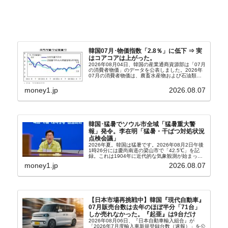
韓国07月･物価指数「2.8％」に低下 ⇒ 実
はコアコアは上がった。
2026年08月04日、韓国の産業通商資源部は「07月
の消費者物価」のデータを公表しました。2026年
07月の消費者物価は、農畜水産物および石油類の
上昇率が鈍化したことなどにより、前年同月比
2.8％上昇（06月は3.2％）となり、上昇率は前...
money1.jp
2026.08.07
韓国･猛暑でソウル市全域「猛暑重大警
報」発令。李在明「猛暑・干ばつ対処状況
点検会議」
2026年夏。韓国は猛暑です。2026年08月2日午後
1時26分には慶尚南道の梁山市で「42.5℃」を記
録。これは1904年に近代的な気象観測が始まって
以来の韓国史上最高気温です。08月04日には、ソ
money1.jp
2026.08.07
ウル市全域への「猛暑重大警報」が発令され...
【日本市場再挑戦中】韓国『現代自動車』
07月販売台数は去年のほぼ半分「71台」
しか売れなかった。『起亜』は9台だけ
2026年08月06日、『日本自動車輸入組合』が
「2026年7月度輸入車新規登録台数（速報）」を公