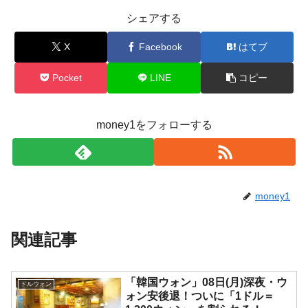
シェアする
X
Facebook
はてブ
Pocket
LINE
コピー
money1をフォローする
money1
関連記事
「韓国ウォン」08日(月)深夜・ウ
ドルウォン
ォン安後退！ついに「1ドル＝