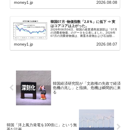
うになっています。もちろん株価の暴落についてで
money1.jp
2026.08.08
『朝鮮日報』に面白い記事が出ています。「東西南
北」というコ...
韓国07月･物価指数「2.8％」に低下 ⇒ 実
はコアコアは上がった。
2026年08月04日、韓国の産業通商資源部は「07月
の消費者物価」のデータを公表しました。2026年
07月の消費者物価は、農畜水産物および石油類の
上昇率が鈍化したことなどにより、前年同月比
2.8％上昇（06月は3.2％）となり、上昇率は前...
money1.jp
2026.08.07
韓国経済研究院が「文政権の失政で経済
危機の兆し」と指摘。危機は瞬間的に来
る
韓国「洋上風力発電を100倍に」という無
茶な計画