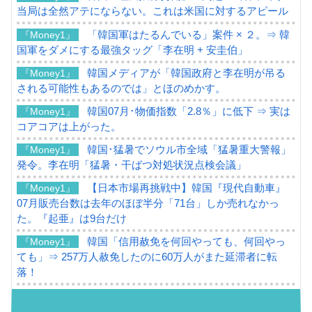
当局は全然アテにならない。これは米国に対するアピール
「韓国軍はたるんでいる」案件 × ２。⇒ 韓
『Money1』
国軍をダメにする最強タッグ「李在明 + 安圭伯」
韓国メディアが「韓国政府と李在明が吊る
『Money1』
される可能性もあるのでは」とほのめかす。
韓国07月･物価指数「2.8％」に低下 ⇒ 実は
『Money1』
コアコアは上がった。
韓国･猛暑でソウル市全域「猛暑重大警報」
『Money1』
発令。李在明「猛暑・干ばつ対処状況点検会議」
【日本市場再挑戦中】韓国『現代自動車』
『Money1』
07月販売台数は去年のほぼ半分「71台」しか売れなかっ
た。『起亜』は9台だけ
韓国「信用赦免を何回やっても、何回やっ
『Money1』
ても」⇒ 257万人赦免したのに60万人がまた延滞者に転
落！
韓国K9専用砲弾･装薬自動供給装甲車両･珍
『Money1』
兵器「K10」が改良に乗り出す。