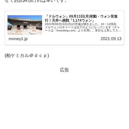
せてお読み頂ければ幸いです。
全て勝つといくら？ 競馬GI競走で勝利騎手がもら
Fact1
える賞金とは？
「ドルウォン」09月13日(月)初動・ウォン安進
行！天井へ挑戦「1,174ウォン」
平成仮面ライダーの意外すぎるモチーフとは？
Fact1
2021年09月13日(月)の市場が開きました。10：12現在、
ドルウォンのチャートは以下のようになっています（チャ
ートは『Investing.com』より引用）。本日も上昇してスタ
発表から2日で大崩壊、鳴かず飛ばずに終わりそう
Fact1
ートです。ウォン安が「1ドル＝1,174ウォン」まで来ま
し...
money1.jp
2021.09.13
なスーパーリーグとは？
日本人マスターズ挑戦の歴史。松山以前に最高位
Fact1
(柏ケミカル＠ｄｃｐ)
だった選手とは？
甲子園通算本塁打、最多の清原に次いで多く打っ
Fact1
広告
ている意外な選手とは？
セレクトセールの高額取引馬が稼いだ金額とは？
Fact1