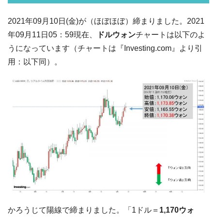
韓国「2026年07月の輸出入」絶好調。半導
『Money1』
2021年09月10日(金)が（ほぼほぼ）締まりました。2021
体だけで410億ドル、輸出全体の41％もある
年09月11日05：59現在、
ドルウォン
チャートは以下のよ
韓国･李在明「青年層の雇用状況が悪い。せ
『Money1』
うになっています（チャートは『Investing.com』より引
や、若者に起業させよう」⇒ どんな雇用対策だソレ。
用：以下同）。
【韓国の外貨準備】2026年07月は4,279億ド
『Money1』
ル。外平債の発行「19.4億ドル」
韓国「ここは北朝鮮なのか。選管がサーバ
『Money1』
ーにウソのデータを入力したのは明白だ」
韓国･李在明さっそく不動産対策で浅薄な発
『Money1』
言。
韓国は「中国と同じく」投資に不適格な国
『Money1』
だ。
『韓国銀行』が「金の保有量を増やしま
『Money1』
す」⇒「金を経由するドル入手」手段ではないのか？
韓国･外為取引量「1日当たり1,214.4億ド
『Money1』
かろうじて陽線で締まりました。「1ドル＝
1,170ウォ
ル」まで拡大 ⇒ 海外資金の動きに強く左右される状態