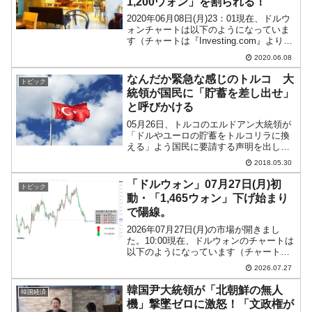
1,200ウォン」を割られる！
2020年06月08日(月)23：01現在、ドルウ
ォンチャートは以下のようになっていま
す（チャートは『Investing.com』より引
用：以下同）。長い陰線となりウォン高
2020.06.08
が進行しています。とうとう「1ドル＝
1,200ウォン」を割られました...
なんだか緊急な感じのトルコ 大
トピック
統領が国民に「貯蓄を差し出せ」
と呼びかける
05月26日、トルコのエルドアン大統領が
「ドルやユーロの貯蓄をトルコリラに換
える」よう国民に要請する声明を出しま
した。トルコリラの急落に歯止めをかけ
2018.05.30
るためですが、05月28日・29日とトルコ
リラはやや持ち直して、以下のように
「ドルウォン」07月27日(月)初
トピック
「リラ高」方向へ...
動・「1,465ウォン」下げ始まり
で陽線。
2026年07月27日(月)の市場が開きまし
た。10:00現在、ドルウォンのチャートは
以下のようになっています（チャートは
『Investing.com』より引用）。現在のと
2026.07.27
ころ「1ドル＝1,465ウォン」近辺の攻防
となっています。ローソク足...
韓国尹大統領が「北朝鮮の無人
韓国経済
機」撃墜ゼロに激怒！「文政権が