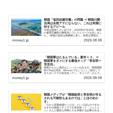
韓国「塩田奴隷労働」の問題 ⇒ 韓国の闇･
当局は全然アテにならない。これは米国に
対するアピール
今回は面倒くさい話です。2026年07月30日、韓国
の雇用労働部が興味深いプレスリリースを出しまし
た。↑韓国の塩田は島嶼部に多く、劣悪な環境が一
般に見られることが少ないため、事件の発覚を妨げ
money1.jp
2026.08.08
たといわれます（後述）。これは、いわゆる「塩田
奴隷...
「韓国軍はたるんでいる」案件 × ２。⇒
韓国軍をダメにする最強タッグ「李在明 +
安圭伯」
弱将のもとに強兵なし――といわれます。韓国国防
部のTopは現在、Money1でもしつこくご紹介して
きたボンクラの安圭伯（アン・ギュベク）さんで
す。↑経済的無知蒙昧な李在明（イ・ジェミョン）
money1.jp
2026.08.08
さんと「韓国初の文官上がり」の国防部長官安圭伯
（アン...
韓国メディアが「韓国政府と李在明が吊る
される可能性もあるのでは」とほのめか
す。
「だから官製相場だってば」という話なのですが、
さすがの韓国メディアでも李在明（イ・ジェミョ
ン）さんと愉快な仲間たちを非難する記事が出るよ