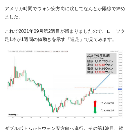
【対日本円】ウォン安が急進！ 日米の協調
『Money1』
アメリカ時間でウォン安方向に戻してなんとか陽線で締め
に韓国がいっちょがみしたのでは。
ました。
韓国政府『BYD』車への補助金を全廃 ⇒ 実
『Money1』
は韓国で『BYD』車は売れている。6カ月で対前年同期比
これで2021年09月第2週目が締まりましたので、ローソク
1.9倍！
足1本が1週間の値動きを示す「週足」で見てみます。
在韓米国大使スティールが着韓！⇒ さっそ
『Money1』
く空港に詰めかけ「出て行け！」「極右勢力」のプラカー
ドを掲げる「在韓反米勢力」
韓国政府「2035年までに18.4GW規模のAIデ
『Money1』
ータセンター整備」⇒ だから無理だってば。
JPモルガン「韓国レバレッジETFの清算は
『Money1』
ほぼ終わった」
韓国『国民年金公団』株価暴落で200兆蒸
『Money1』
発。
韓国政府「ニセＫ-ブランドを通報しようキ
『Money1』
ャンペーン」⇒ あの名物教授も登場！
ダブルボトムからウォン安方向へ進行。その第1波目、続