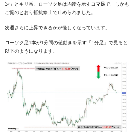
ン
」とキリ番。ローソク足は均衡を示す
コマ足
で、しかも
韓国･帰ってきた李在明。李在明を支持しな
『Money1』
ご覧のとおり抵抗線上で止められました。
い「50.5％」に上昇
韓国大統領府ボンクラ政策室長が告発され
『Money1』
次週さらに上昇できるかが怪しくなっています。
た ⇒ 国家が行った恐るべき株価操作であり、空前の国政壟
断
ローソク足1本が1分間の値動きを示す「1分足」で見ると
韓国･警察職員が「丸刈りになって抗議活
『Money1』
以下のようになります。
動」
中国だけが鉄鋼輸出を異常増加させる ⇒ 中
『Money1』
国の過剰生産が世界を蝕む。
韓国製造業「半導体絶好調」のウラで他業
『Money1』
種は全般的「不調」⇒ PSIが示す現況は決して良くない。
【米韓激突案件】韓国消費者院が『クーパ
『Money1』
ン』1人当たり賠償10万ウォンを認定 ⇒ 総額3兆7,000億
韓国で猛暑。南東部では干ばつ
『Money1』
韓国型イージス搭載の次世代駆逐艦
『Money1』
「KDDX」1番艦、2032年竣工と公示