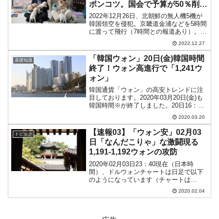
ポンコツ。国会で予算が50％削ら
れた」と嘆く
2022年12月26日、北朝鮮の無人機5機が
韓国領空を侵犯。京畿道金浦などを5時間
に渡って飛行（7時間との報道あり）。民
家近くまで迫りました。韓国軍は撃墜を
2022.12.27
目指しましたが、1機も撃墜できませんで
した。また、この無人機に対応するため
「韓国ウォン」20日(金)韓国時間
基礎知識
26日11...
終了！ウォン高進行で「1,241ウ
ォン」
韓国通貨「ウォン」の高安トレンドに注
目しております。2020年03月20日(金)も
韓国時間※が終了しました。20日16：37
現在（日本時間）、ドルウォンチャート
2020.03.20
は以下のようになっています（チャート
は『Investing.com』より引用）。...
【速報03】「ウォン安」02月03
トピック
日「なんだこりゃ」な激闘現る
1,191-1,192ウォンの攻防
2020年02月03日23：40現在（日本時
間）、ドルウォンチャートは日足で以下
のようになっています（チャートは
『Investing.com』より引用：以下同）。
2020.02.04
01月31日(金)に大きく進んだウォン安の
「戻し」が入っており、23：40現在...