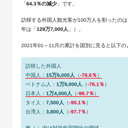
「
64.3％の減少
」です。
韓国は「中国と同じく」投資に不適格
『Money1』
『韓国銀行』が「金の保有量を増やし
『Money1』
訪韓する外国人観光客が100万人を割ったの
韓国･外為取引量「1日当たり1,214.
年は「
129万7,000人
」）。
『Money1』
韓国･帰ってきた李在明。李在明を支持し
『Money1』
2021年01～11月の累計を国別に見ると以下
韓国大統領府ボンクラ政策室長が告発さ
『Money1』
壟断
訪韓した外国人
韓国･警察職員が「丸刈りになって抗
『Money1』
中国人：
15万9,000人
（
-76.6％
）
中国だけが鉄鋼輸出を異常増加させる 
『Money1』
ベトナム人：
1万9,000人
（
-76.1％
）
韓国製造業「半導体絶好調」のウラで他
『Money1』
日本人：
1万4,000人
（
-96.7％
）
【米韓激突案件】韓国消費者院が『クーパ
『Money1』
タイ人：
7,500人
（
-90.1％
）
韓国で猛暑。南東部では干ばつ
『Money1』
台湾人：
3,800人
（
-97.7％
）
韓国型イージス搭載の次世代駆逐艦「KD
『Money1』