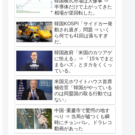
韓国株式市場は大惨事 ⇒
半導体だけで上がってきた
相場が逆回転した。
韓国KOSPI「サイドカー発
動され過ぎ」問題 ⇒ いく
ら何でも41回は落ちすぎ
だ。
韓国政府「米国のカツアゲ
に怯える」⇒ 「15％でまと
まるハズ」とタカをくくっ
ている。
米国元ホワイトハウス首席
補佐官「韓国がやっている
のは同盟国の取る行動では
ない」
中国･重慶市で驚愕の地す
べり ⇒ 当局が嘘つくも瞬
時にチョンバレ。ドラレコ
動画があった