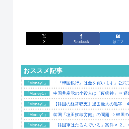
X
Facebook
はてブ
おススメ記事
「『韓国銀行』は金を買います」公式
『Money1』
中国共産党の小役人は「疫病神」⇒ 避
『Money1』
【韓国の経常収支】過去最大の黒字「49
『Money1』
韓国「塩田奴隷労働」の問題 ⇒ 韓国
『Money1』
「韓国軍はたるんでいる」案件 × ２。
『Money1』