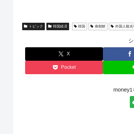
トピック
韓国経済
韓国
南朝鮮
外国人観光
シ
X
Pocket
mone