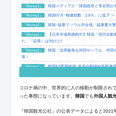
韓国メディアが「韓国政府と李在明が
『Money1』
韓国07月･物価指数「2.8％」に低下 
『Money1』
韓国･猛暑でソウル市全域「猛暑重大
『Money1』
【日本市場再挑戦中】韓国『現代自動車
『Money1』
た。『起亜』は9台だけ
韓国「信用赦免を何回やっても、何回や
『Money1』
落！
韓国K9専用砲弾･装薬自動供給装甲車両
『Money1』
韓国「2026年07月の輸出入」絶好調
『Money1』
韓国･李在明「青年層の雇用状況が悪い
『Money1』
コロナ禍の中、世界的に人の移動が制限され
【韓国の外貨準備】2026年07月は4,2
『Money1』
った事態になっています。
韓国
でも
外国人観
韓国「ここは北朝鮮なのか。選管がサ
『Money1』
『韓国観光公社』の公表データによると2021年
韓国･李在明さっそく不動産対策で浅
『Money1』