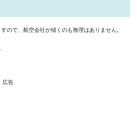
の協調に韓国がいっちょがみしたのでは。
⇒ 実は韓国で『BYD』車は売れている。6カ月で対前年同期比
ますので、航空会社が傾くのも無理はありません。
さっそく空港に詰めかけ「出て行け！」「極右勢力」のプラカー
ト
模のAIデータセンター整備」⇒ だから無理だってば。
清算はほぼ終わった」
兆蒸発。
広告
うキャンペーン」⇒ あの名物教授も登場！
さすぎ」では。
む。営業利益80.2％も減少
術の塊！
都道府県とは？