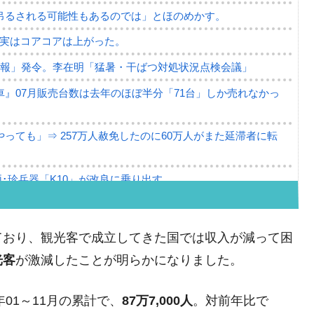
吊るされる可能性もあるのでは」とほのめかす。
⇒ 実はコアコアは上がった。
警報」発令。李在明「猛暑・干ばつ対処状況点検会議」
』07月販売台数は去年のほぼ半分「71台」しか売れなかっ
っても」⇒ 257万人赦免したのに60万人がまた延滞者に転
･珍兵器「K10」が改良に乗り出す。
。半導体だけで410億ドル、輸出全体の41％もある
。せや、若者に起業させよう」⇒ どんな雇用対策だソレ。
ており、観光客で成立してきた国では収入が減って困
79億ドル。外平債の発行「19.4億ドル」
光客
が激減したことが明らかになりました。
ーバーにウソのデータを入力したのは明白だ」
01～11月の累計で、
87万7,000人
。対前年比で
薄な発言。