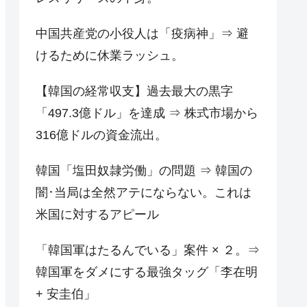
中国共産党の小役人は「疫病神」⇒ 避
けるために休業ラッシュ。
【韓国の経常収支】過去最大の黒字
「497.3億ドル」を達成 ⇒ 株式市場から
316億ドルの資金流出。
韓国「塩田奴隷労働」の問題 ⇒ 韓国の
闇･当局は全然アテにならない。これは
米国に対するアピール
「韓国軍はたるんでいる」案件 × ２。⇒
韓国軍をダメにする最強タッグ「李在明
+ 安圭伯」