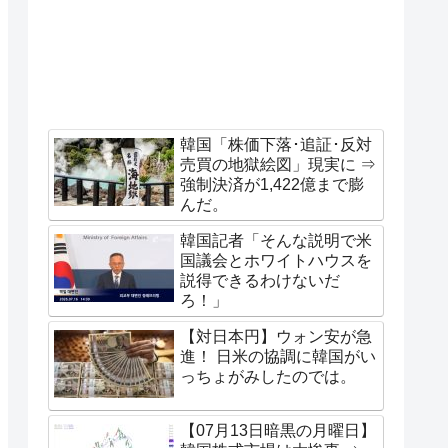
韓国「株価下落･追証･反対
売買の地獄絵図」現実に ⇒
強制決済が1,422億まで膨
んだ。
韓国記者「そんな説明で米
国議会とホワイトハウスを
説得できるわけないだ
ろ！」
【対日本円】ウォン安が急
進！ 日米の協調に韓国がい
っちょがみしたのでは。
【07月13日暗黒の月曜日】