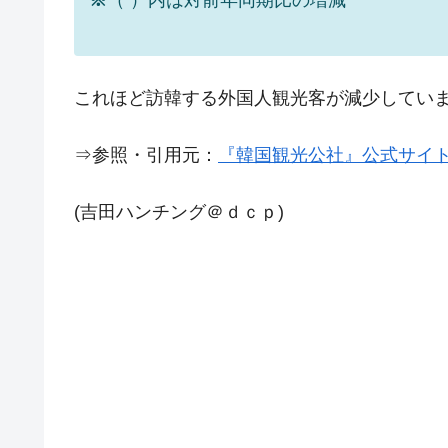
※
（ ）内は対前年同期比の増減
【対日本円】ウォン安が急進！ 日米
『Money1』
韓国政府『BYD』車への補助金を全廃 
『Money1』
1.9倍！
これほど訪韓する外国人観光客が減少してい
在韓米国大使スティールが着韓！⇒ 
『Money1』
ドを掲げる「在韓反米勢力」
⇒参照・引用元：
『韓国観光公社』公式サイ
韓国政府「2035年までに18.4GW規
『Money1』
JPモルガン「韓国レバレッジETFの
『Money1』
(吉田ハンチング＠ｄｃｐ)
韓国『国民年金公団』株価暴落で200
『Money1』
韓国政府「ニセＫ-ブランドを通報しよ
『Money1』
韓国「橋が落ちました」⇒ 耐久性「な
『Money1』
韓国鉄鋼最大手『POSCO』ズブズブ沈
『Money1』
日本の誇る海洋資源調査船『白嶺』は先進技
Fact1
夏の甲子園、優勝校を最も多く輩出している
Fact1