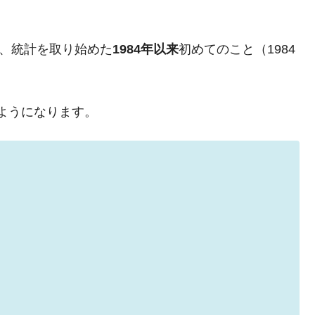
な国だ。
ます」⇒「金を経由するドル入手」手段ではないのか？
は、統計を取り始めた
1984年以来
初めてのこと（1984
4億ドル」まで拡大 ⇒ 海外資金の動きに強く左右される状態
ない「50.5％」に上昇
のようになります。
れた ⇒ 国家が行った恐るべき株価操作であり、空前の国政
議活動」
⇒ 中国の過剰生産が世界を蝕む。
業種は全般的「不調」⇒ PSIが示す現況は決して良くない。
ン』1人当たり賠償10万ウォンを認定 ⇒ 総額3兆7,000億
DX」1番艦、2032年竣工と公示