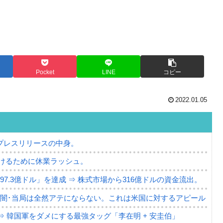
Pocket
LINE
コピー
2022.01.05
プレスリリースの中身。
けるために休業ラッシュ。
7.3億ドル」を達成 ⇒ 株式市場から316億ドルの資金流出。
の闇･当局は全然アテにならない。これは米国に対するアピール
⇒ 韓国軍をダメにする最強タッグ「李在明 + 安圭伯」