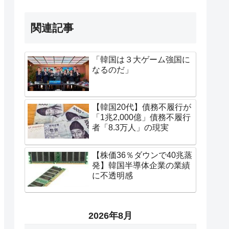
関連記事
「韓国は３大ゲーム強国に
なるのだ」
【韓国20代】債務不履行が
「1兆2,000億」債務不履行
者「8.3万人」の現実
【株価36％ダウンで40兆蒸
発】韓国半導体企業の業績
に不透明感
2026年8月