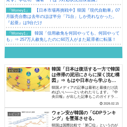
【日本市場再挑戦中】韓国『現代自動車』07
『Money1』
月販売台数は去年のほぼ半分「71台」しか売れなかった。
『起亜』は9台だけ
韓国「信用赦免を何回やっても、何回やって
『Money1』
も」⇒ 257万人赦免したのに60万人がまた延滞者に転落！
韓国K9専用砲弾･装薬自動供給装甲車両･珍兵
『Money1』
器「K10」が改良に乗り出す。
韓国「2026年07月の輸出入」絶好調。半導体
『Money1』
韓国「日本は復活する一方で韓国
トピック
だけで410億ドル、輸出全体の41％もある
は停滞の泥沼にさらに深く沈む構
図」⇒ もはや日本から学ぶもの
韓国･李在明「青年層の雇用状況が悪い。せ
『Money1』
はない……ではなかったのか。
韓国メディアの記事は最初と最後だけ読
や、若者に起業させよう」⇒ どんな雇用対策だソレ。
めばいい――といわれたりします。『中
央日報』が出した記事もこのガイドライ
【韓国の外貨準備】2026年07月は4,279億ド
『Money1』
ンに当てはまるかもしれません。2026年
2026.02.15
02月08日(日)に投開票だった衆議院議員
ル。外平債の発行「19.4億ドル」
選挙によって、『自由民主党』（自民
ウォン安が韓国の「GDPランキ
トピック
党）は高市早苗さ...
韓国「ここは北朝鮮なのか。選管がサーバー
『Money1』
ング」を墜落させる。
にウソのデータを入力したのは明白だ」
韓国は国際比較で「第◯位」というのが