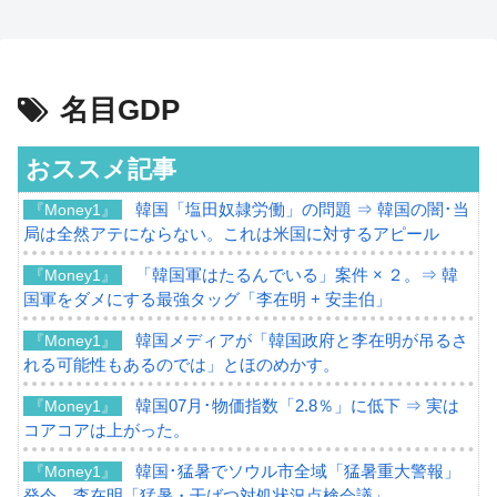
名目GDP
おススメ記事
韓国「塩田奴隷労働」の問題 ⇒ 韓国の闇･当
『Money1』
局は全然アテにならない。これは米国に対するアピール
「韓国軍はたるんでいる」案件 × ２。⇒ 韓
『Money1』
国軍をダメにする最強タッグ「李在明 + 安圭伯」
韓国メディアが「韓国政府と李在明が吊るさ
『Money1』
れる可能性もあるのでは」とほのめかす。
韓国07月･物価指数「2.8％」に低下 ⇒ 実は
『Money1』
コアコアは上がった。
韓国･猛暑でソウル市全域「猛暑重大警報」
『Money1』
発令。李在明「猛暑・干ばつ対処状況点検会議」