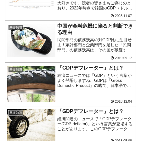
大好きです。読者の皆さまもご存じのと
韓国･李在明さっそく不動産対策で浅薄な発
『Money1』
おり、2022年時点で韓国のGDP（ドル建
て）は世界第13位に転落しました。これ
言。
2023.11.07
まで第10位が定位置だったのですが、
2022年には3ランクも落ちたのです。
韓国は「中国と同じく」投資に不適格な国
『Money1』
中国が金融危機に陥ると判断でき
基礎知識
2005～20...
る理由
だ。
民間部門の債務残高の対GDP比に注目せ
『韓国銀行』が「金の保有量を増やします」
『Money1』
よ！家計部門と企業部門を足した「民間
部門」の債務残高は、その国が破綻する
⇒「金を経由するドル入手」手段ではないのか？
かどうかの目安になります。というの
2019.09.17
は、債務の急拡大は経済にとって大きな
韓国･外為取引量「1日当たり1,214.4億ドル」
『Money1』
マイナスの効果をもたらし、景気減速す
「GDPデフレーター」とは？
まで拡大 ⇒ 海外資金の動きに強く左右される状態
基礎知識
るのみならず、金融危機を...
経済ニュースでは「GDP」という言葉が
よく登場しますね。GDPは「Gross
韓国･帰ってきた李在明。李在明を支持しな
『Money1』
Domestic Product」の略で、日本語では
い「50.5％」に上昇
「国内総生産」と訳されます。また、
GDPとは「一定期間内にその国で生み出
韓国大統領府ボンクラ政策室長が告発された
『Money1』
された付加価値の総額」と説明されま
2018.12.04
す。...
⇒ 国家が行った恐るべき株価操作であり、空前の国政壟断
「GDPデフレーター」とは？
基礎知識
韓国･警察職員が「丸刈りになって抗議活
『Money1』
経済関連のニュースで「GDPデフレータ
ー(GDP deflator)」という言葉が登場する
動」
ことがあります。このGDPデフレーター
とはどういう意味かご存じでしょうか？
中国だけが鉄鋼輸出を異常増加させる ⇒ 中
『Money1』
「deflator(デフレーター)」という英単語
2018.05.08