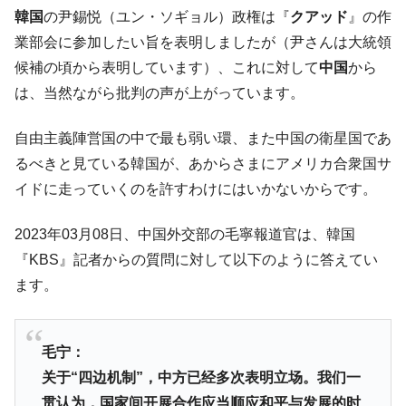
【韓国の外貨準備】2026年07月は4,279億ド
『Money1』
韓国
の尹錫悦（ユン・ソギョル）政権は『
クアッド
』の作
ル。外平債の発行「19.4億ドル」
業部会に参加したい旨を表明しましたが（尹さんは大統領
韓国「ここは北朝鮮なのか。選管がサーバ
『Money1』
候補の頃から表明しています）、これに対して
中国
から
ーにウソのデータを入力したのは明白だ」
は、当然ながら批判の声が上がっています。
韓国･李在明さっそく不動産対策で浅薄な発
『Money1』
言。
自由主義陣営国の中で最も弱い環、また中国の衛星国であ
韓国は「中国と同じく」投資に不適格な国
『Money1』
るべきと見ている韓国が、あからさまにアメリカ合衆国サ
だ。
イドに走っていくのを許すわけにはいかないからです。
『韓国銀行』が「金の保有量を増やしま
『Money1』
す」⇒「金を経由するドル入手」手段ではないのか？
2023年03月08日、中国外交部の毛寧報道官は、韓国
韓国･外為取引量「1日当たり1,214.4億ド
『Money1』
『KBS』記者からの質問に対して以下のように答えてい
ル」まで拡大 ⇒ 海外資金の動きに強く左右される状態
ます。
韓国･帰ってきた李在明。李在明を支持しな
『Money1』
い「50.5％」に上昇
毛宁：
韓国大統領府ボンクラ政策室長が告発され
『Money1』
た ⇒ 国家が行った恐るべき株価操作であり、空前の国政壟
关于“四边机制”，中方已经多次表明立场。我们一
断
贯认为，国家间开展合作应当顺应和平与发展的时