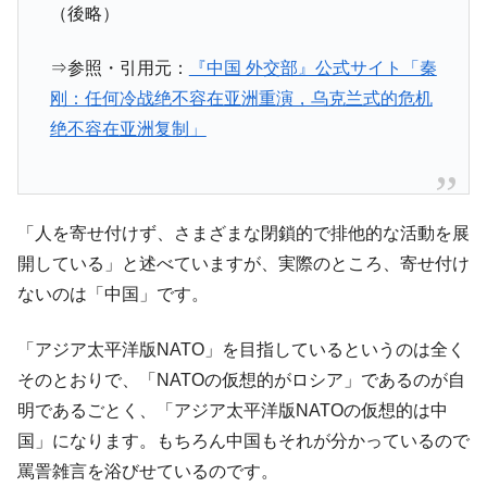
（後略）
全て勝つといくら？ 競馬GI競走で勝利騎手がもら
Fact1
える賞金とは？
⇒参照・引用元：
『中国 外交部』公式サイト「秦
平成仮面ライダーの意外すぎるモチーフとは？
Fact1
刚：任何冷战绝不容在亚洲重演，乌克兰式的危机
発表から2日で大崩壊、鳴かず飛ばずに終わりそう
Fact1
绝不容在亚洲复制」
なスーパーリーグとは？
日本人マスターズ挑戦の歴史。松山以前に最高位
Fact1
だった選手とは？
「人を寄せ付けず、さまざまな閉鎖的で排他的な活動を展
甲子園通算本塁打、最多の清原に次いで多く打っ
Fact1
開している」と述べていますが、実際のところ、寄せ付け
ている意外な選手とは？
ないのは「中国」です。
セレクトセールの高額取引馬が稼いだ金額とは？
Fact1
「アジア太平洋版NATO」を目指しているというのは全く
そのとおりで、「NATOの仮想的がロシア」であるのが自
明であるごとく、「アジア太平洋版NATOの仮想的は中
国」になります。もちろん中国もそれが分かっているので
罵詈雑言を浴びせているのです。