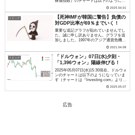
株価指数）のチャートは以下のようにな
っています（チャートは
2025.04.01
『Investing.com』より引用）。上げて始
まりましたが、現在のところ陰線。
【死神IMFが韓国に警告】負債の
トピック
KOSP...
対GDP比率が69％までいく！
重要な追記グラフが貼れていませんでし
た。誠に申し訳ありません。グラフを追
加しました。1997年のアジア通貨危機以
来、韓国では『IMF』（International
2021.04.08
Monetary Fundの略：国際通貨基金）を
しばしば「死神」と呼びます。...
「ドルウォン」07日(水)夕刻・
トピック
「1,396ウォン」陽線伸びる！
2025年05月07日(水)15:30現在、ドルウォ
ンのチャートは以下のようになっていま
す（チャートは『Investing.com』より引
用）。陽線が伸びました。現在のところ
2025.05.07
「1ドル＝1,396ウォン」近辺の攻防とな
っています。「1ドル＝1...
広告