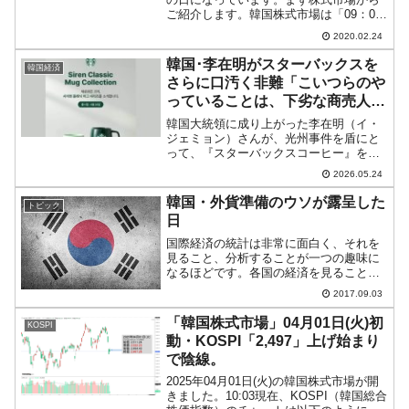
ご紹介します。韓国株式市場は「09：00
から15：30まで」で24日が締まりまし
2020.02.24
た。以下がKOSPI（韓国総合株価指数）
のチャートになります（チャートは
韓国･李在明がスターバックスを
韓国経済
『In...
さらに口汚く非難「こいつらのや
っていることは、下劣な商売人の
どん底の振る舞いではなく、悪質
韓国大統領に成り上がった李在明（イ・
な商売人の人の道を外れた行為」
ジェミョン）さんが、光州事件を盾にと
って、『スターバックスコーヒー』を非
難しています。調子に乗ったのか、今度
2026.05.24
は5.18ではなく、セウォル号事件の起こ
った「4.16」にかこつけて以下の投稿を
韓国・外貨準備のウソが露呈した
トピック
行いました。セウ...
日
国際経済の統計は非常に面白く、それを
見ること、分析することが一つの趣味に
なるほどです。各国の経済を見ること
は、その国の本質を見ることでもありま
2017.09.03
す。数字はウソをつきません。しかし、
公表されている数字自体がウソで、その
「韓国株式市場」04月01日(火)初
KOSPI
ウソが一気に露呈し、破滅的...
動・KOSPI「2,497」上げ始まり
で陰線。
2025年04月01日(火)の韓国株式市場が開
きました。10:03現在、KOSPI（韓国総合