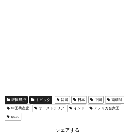
韓国経済
トピック
韓国
日本
中国
南朝鮮
中国共産党
オーストラリア
インド
アメリカ合衆国
quad
シェアする