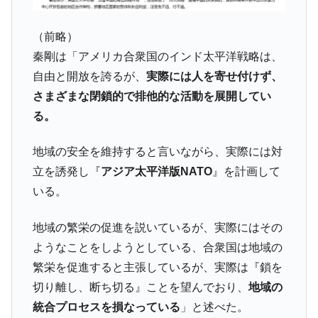
する差別。許してはおかぬ
（前略）
韓国ボンクラ政策室長･金容範、株価暴落に
『Money1』
他人事のような発言。
秦剛は「アメリカ合衆国のインド太平洋戦略は、
自由と開放を誇るが、
実際には人を寄せ付けず、
韓国半導体『SKハイニックス』2026年2Qの
『Money1』
業績「史上最高益」当期純利益は前年同期比13.4倍に。
さまざまな閉鎖的で排他的な活動を展開してい
韓国･加徳島新国際空港「またも暗礁」の危
る。
『Money1』
機 ⇒ 10.7兆では損が出るからできない。
地域の安全を維持すると言いながら、実際には対
【速報】韓国株式市場の暴落・本日07月29
『Money1』
日(水)もサイドカー・サーキットブレイカーの二段コンボ
立を誘発し『
アジア太平洋版NATO
』を計画して
発動！
いる。
日本の誇る海洋資源調査船『白嶺』は先進技術の
Fact1
塊！
地域の繁栄の促進を説いているが、実際にはその
ようなことをしようとしている、合衆国は地域の
夏の甲子園、優勝校を最も多く輩出している都道
Fact1
府県とは？
繁栄を促進すると主張しているが、実際は『鎖を
切り離し、断ち切る』ことを望んでおり、
地域の
今話題の「楽天ライオンズ」とは？
Fact1
統合プロセスを損なっている
」と述べた。
奇跡の毛色「白毛馬」とは？
Fact1