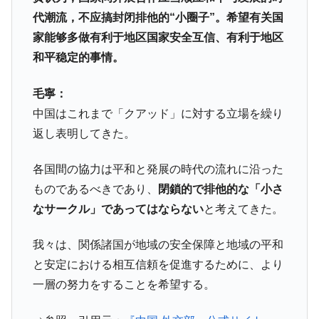
韓国･警察職員が「丸刈りになって抗議活
『Money1』
代潮流，不应搞封闭排他的“小圈子”。希望有关国
動」
家能够多做有利于地区国家安全互信、有利于地区
中国だけが鉄鋼輸出を異常増加させる ⇒ 中
『Money1』
和平稳定的事情。
国の過剰生産が世界を蝕む。
毛寧：
韓国製造業「半導体絶好調」のウラで他業
『Money1』
種は全般的「不調」⇒ PSIが示す現況は決して良くない。
中国はこれまで「クアッド」に対する立場を繰り
返し表明してきた。
【米韓激突案件】韓国消費者院が『クーパ
『Money1』
ン』1人当たり賠償10万ウォンを認定 ⇒ 総額3兆7,000億
各国間の協力は平和と発展の時代の流れに沿った
韓国で猛暑。南東部では干ばつ
『Money1』
ものであるべきであり、
閉鎖的で排他的な「小さ
韓国型イージス搭載の次世代駆逐艦
『Money1』
なサークル」であってはならない
と考えてきた。
「KDDX」1番艦、2032年竣工と公示
【対日本円】ウォン安が急進！ 日米の協調
『Money1』
我々は、関係諸国が地域の安全保障と地域の平和
に韓国がいっちょがみしたのでは。
と安定における相互信頼を促進するために、より
韓国政府『BYD』車への補助金を全廃 ⇒ 実
『Money1』
一層の努力をすることを希望する。
は韓国で『BYD』車は売れている。6カ月で対前年同期比
1.9倍！