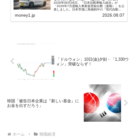
2026年08月06日、『日本自動車輸入組合』が
「2026年7月度輸入車新規登録台数（速報）」を公
表しました。日本市場に再挑戦中の『現代自動
車』、また日本市場を攻略したい『BYD』の販売
money1.jp
2026.08.07
台数はこの中に捉えられているはずです。先月から
は韓国の...
「ドルウォン」10日(金)夕刻・「1,330ウ
ォン」突破ならず！
韓国「被告日本企業は『新しい基金』に
お金を出すだろう」
ホーム
韓国経済