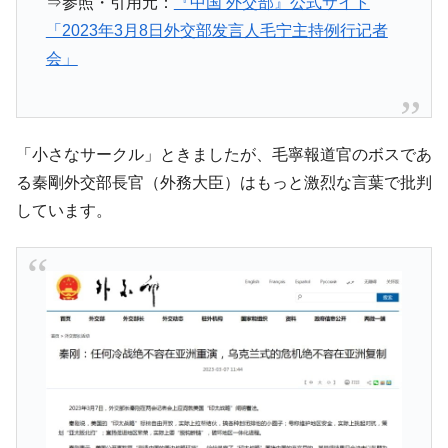
⇒参照・引用元：
『中国 外交部』公式サイト
在韓米国大使スティールが着韓！⇒ さっそ
『Money1』
「2023年3月8日外交部发言人毛宁主持例行记者
く空港に詰めかけ「出て行け！」「極右勢力」のプラカー
会」
ドを掲げる「在韓反米勢力」
韓国政府「2035年までに18.4GW規模のAIデ
『Money1』
ータセンター整備」⇒ だから無理だってば。
JPモルガン「韓国レバレッジETFの清算は
『Money1』
「小さなサークル」ときましたが、毛寧報道官のボスであ
ほぼ終わった」
る秦剛外交部長官（外務大臣）はもっと激烈な言葉で批判
韓国『国民年金公団』株価暴落で200兆蒸
『Money1』
しています。
発。
韓国政府「ニセＫ-ブランドを通報しようキ
『Money1』
ャンペーン」⇒ あの名物教授も登場！
韓国「橋が落ちました」⇒ 耐久性「なさす
『Money1』
ぎ」では。
韓国鉄鋼最大手『POSCO』ズブズブ沈む。
『Money1』
営業利益80.2％も減少
米国下院「韓国の公務員個人をターゲット
『Money1』
にぶん殴る法案」提出！⇒ クーパン問題は合衆国企業に対