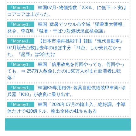
韓国07月･物価指数「2.8％」に低下 ⇒ 実は
『Money1』
コアコアは上がった。
韓国･猛暑でソウル市全域「猛暑重大警報」
『Money1』
発令。李在明「猛暑・干ばつ対処状況点検会議」
【日本市場再挑戦中】韓国『現代自動車』
『Money1』
07月販売台数は去年のほぼ半分「71台」しか売れなかっ
た。『起亜』は9台だけ
韓国「信用赦免を何回やっても、何回やっ
『Money1』
ても」⇒ 257万人赦免したのに60万人がまた延滞者に転
落！
韓国K9専用砲弾･装薬自動供給装甲車両･珍
『Money1』
兵器「K10」が改良に乗り出す。
韓国「2026年07月の輸出入」絶好調。半導
『Money1』
体だけで410億ドル、輸出全体の41％もある
韓国･李在明「青年層の雇用状況が悪い。せ
『Money1』
や、若者に起業させよう」⇒ どんな雇用対策だソレ。