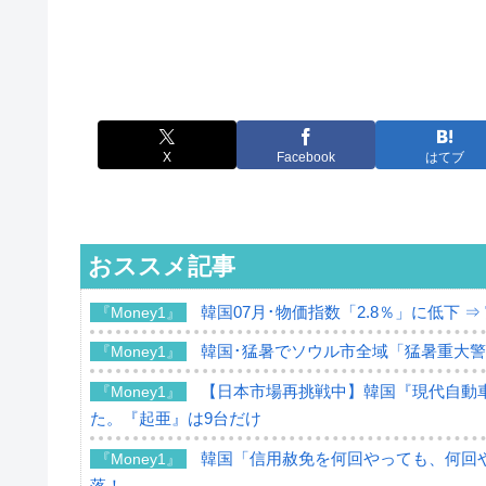
X
Facebook
はてブ
おススメ記事
韓国07月･物価指数「2.8％」に低下 
『Money1』
韓国･猛暑でソウル市全域「猛暑重大
『Money1』
【日本市場再挑戦中】韓国『現代自動車
『Money1』
た。『起亜』は9台だけ
韓国「信用赦免を何回やっても、何回や
『Money1』
落！