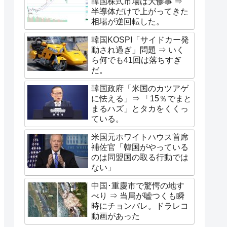
韓国株式市場は大惨事 ⇒
半導体だけで上がってきた
相場が逆回転した。
韓国KOSPI「サイドカー発
動され過ぎ」問題 ⇒ いく
ら何でも41回は落ちすぎ
だ。
韓国政府「米国のカツアゲ
に怯える」⇒ 「15％でまと
まるハズ」とタカをくくっ
ている。
米国元ホワイトハウス首席
補佐官「韓国がやっている
のは同盟国の取る行動では
ない」
中国･重慶市で驚愕の地す
べり ⇒ 当局が嘘つくも瞬
時にチョンバレ。ドラレコ
動画があった