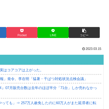
Pocket
LINE
コピー
2023.03.15
⇒ 実はコアコアは上がった。
警報」発令。李在明「猛暑・干ばつ対処状況点検会議」
』07月販売台数は去年のほぼ半分「71台」しか売れなかっ
っても」⇒ 257万人赦免したのに60万人がまた延滞者に転