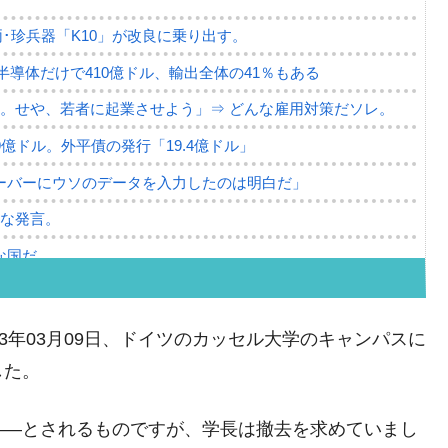
･珍兵器「K10」が改良に乗り出す。
。半導体だけで410億ドル、輸出全体の41％もある
。せや、若者に起業させよう」⇒ どんな雇用対策だソレ。
79億ドル。外平債の発行「19.4億ドル」
ーバーにウソのデータを入力したのは明白だ」
薄な発言。
な国だ。
ます」⇒「金を経由するドル入手」手段ではないのか？
4億ドル」まで拡大 ⇒ 海外資金の動きに強く左右される状態
3年03月09日、ドイツのカッセル大学のキャンパスに
ない「50.5％」に上昇
した。
れた ⇒ 国家が行った恐るべき株価操作であり、空前の国政
――とされるものですが、学長は撤去を求めていまし