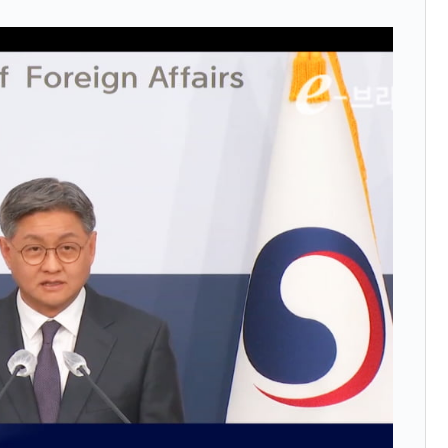
兆蒸発。
うキャンペーン」⇒ あの名物教授も登場！
さすぎ」では。
む。営業利益80.2％も減少
ットにぶん殴る法案」提出！⇒ クーパン問題は合衆国企業に対
暴落に他人事のような発言。
年2Qの業績「史上最高益」当期純利益は前年同期比13.4倍に。
危機 ⇒ 10.7兆では損が出るからできない。
月29日(水)もサイドカー・サーキットブレイカーの二段コンボ
産業の半分未満しか雇用を生まない
術の塊！