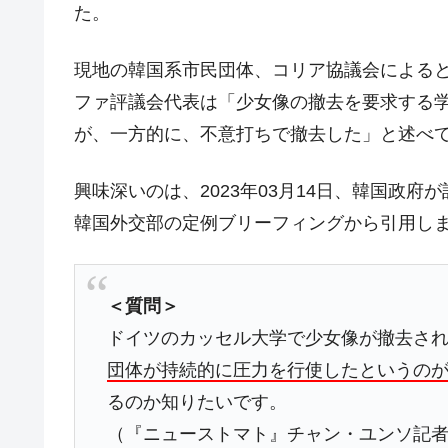
た。
韓国･警察職員が「丸刈りになって抗
『Money1』
中国だけが鉄鋼輸出を異常増加させる 
『Money1』
現地の韓国系市民団体、コリア協議会による
韓国製造業「半導体絶好調」のウラで他
『Money1』
ファ評議会代表は「少女像の撤去を要求する
【米韓激突案件】韓国消費者院が『クーパ
『Money1』
が、一方的に、不意打ちで撤去した」と述べ
韓国で猛暑。南東部では干ばつ
『Money1』
興味深いのは、2023年03月14日、韓国政
韓国型イージス搭載の次世代駆逐艦「KD
『Money1』
韓国外交部の定例ブリーフィングから引用し
【対日本円】ウォン安が急進！ 日米
『Money1』
韓国政府『BYD』車への補助金を全廃 
『Money1』
1.9倍！
＜質問＞
在韓米国大使スティールが着韓！⇒ 
『Money1』
ドイツのカッセル大学で少女像が撤去さ
ドを掲げる「在韓反米勢力」
団体が持続的に圧力を行使したというの
韓国政府「2035年までに18.4GW規
『Money1』
るのか知りたいです。
JPモルガン「韓国レバレッジETFの
『Money1』
（『ニューストマト』チャン・ユンソ記者