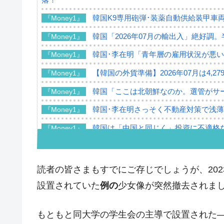
韓国K9専用砲弾･装薬自動供給装甲車両
『Money1』
韓国「2026年07月の輸出入」絶好調
『Money1』
韓国･李在明「青年層の雇用状況が悪い
『Money1』
【韓国の外貨準備】2026年07月は4,2
『Money1』
韓国「ここは北朝鮮なのか。選管がサ
『Money1』
韓国･李在明さっそく不動産対策で浅
『Money1』
韓国は「中国と同じく」投資に不適格
『Money1』
『韓国銀行』が「金の保有量を増やし
『Money1』
韓国･外為取引量「1日当たり1,214.
『Money1』
読者の皆さまもすでにご存じでしょうが、202
韓国･帰ってきた李在明。李在明を支持し
『Money1』
設置されていた
例の
少女像が突然撤去されま
韓国大統領府ボンクラ政策室長が告発さ
『Money1』
壟断
もともと同大学の学生会の主導で設置された