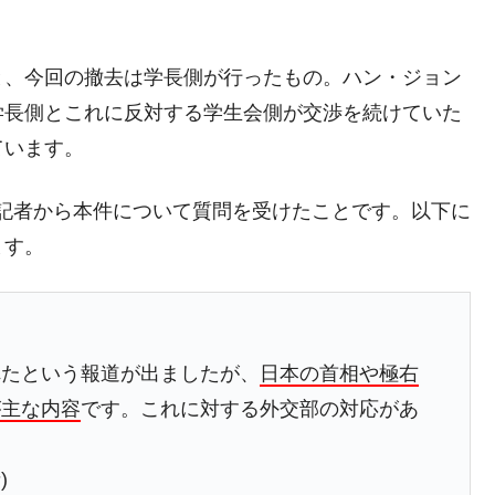
議活動」
⇒ 中国の過剰生産が世界を蝕む。
と、今回の撤去は学長側が行ったもの。ハン・ジョン
業種は全般的「不調」⇒ PSIが示す現況は決して良くない。
学長側とこれに反対する学生会側が交渉を続けていた
ン』1人当たり賠償10万ウォンを認定 ⇒ 総額3兆7,000億
ています。
府が記者から本件について質問を受けたことです。以下に
DX」1番艦、2032年竣工と公示
ます。
の協調に韓国がいっちょがみしたのでは。
⇒ 実は韓国で『BYD』車は売れている。6カ月で対前年同期比
さっそく空港に詰めかけ「出て行け！」「極右勢力」のプラカー
れたという報道が出ましたが、
日本の首相や極右
が主な内容
です。これに対する外交部の対応があ
模のAIデータセンター整備」⇒ だから無理だってば。
清算はほぼ終わった」
)