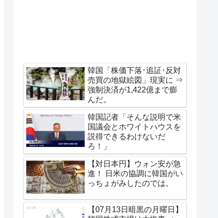
韓国「株価下落･追証･反対
売買の地獄絵図」現実に ⇒
強制決済が1,422億まで膨
んだ。
韓国記者「そんな説明で米
国議会とホワイトハウスを
説得できるわけないだ
ろ！」
【対日本円】ウォン安が急
進！ 日米の協調に韓国がい
っちょがみしたのでは。
【07月13日暗黒の月曜日】