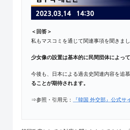
夏の甲子園、優勝校を最も多く輩出している
Fact1
今話題の「楽天ライオンズ」とは？
Fact1
奇跡の毛色「白毛馬」とは？
Fact1
＜回答＞
全て勝つといくら？ 競馬GI競走で勝利騎手
Fact1
私もマスコミを通じて関連事項を聞きま
平成仮面ライダーの意外すぎるモチーフとは
Fact1
少女像の設置は基本的に民間団体によっ
発表から2日で大崩壊、鳴かず飛ばずに終わ
Fact1
日本人マスターズ挑戦の歴史。松山以前に最
Fact1
今後も、日本による過去史関連内容を追
甲子園通算本塁打、最多の清原に次いで多く
Fact1
ることが期待されます。
セレクトセールの高額取引馬が稼いだ金額と
Fact1
⇒参照・引用元：
『韓国 外交部』公式サイ