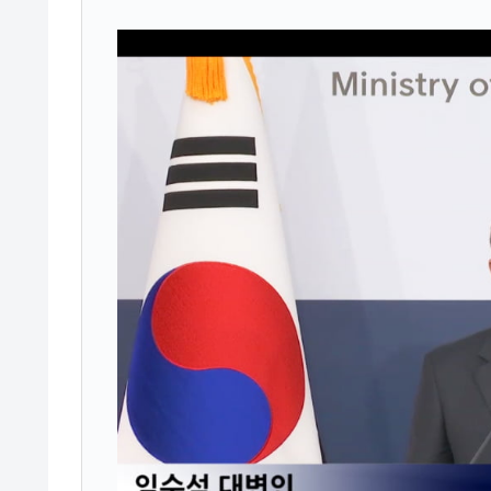
韓国『国民年金公団』株価暴落で200
『Money1』
韓国政府「ニセＫ-ブランドを通報しよ
『Money1』
韓国「橋が落ちました」⇒ 耐久性「な
『Money1』
韓国鉄鋼最大手『POSCO』ズブズブ沈
『Money1』
米国下院「韓国の公務員個人をターゲ
『Money1』
する差別。許してはおかぬ
韓国ボンクラ政策室長･金容範、株価
『Money1』
韓国半導体『SKハイニックス』2026
『Money1』
韓国･加徳島新国際空港「またも暗礁」の
『Money1』
【速報】韓国株式市場の暴落・本日07
『Money1』
発動！
IT産業は人を雇用する効果は低い。全
『Money1』
日本の誇る海洋資源調査船『白嶺』は先進技
Fact1