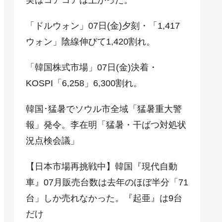
「ドルウォン」07日(金)夕刻・「1,417
ウォン」陰線伸びて1,420割れ。
「韓国株式市場」07日(金)決着・
KOSPI「6,258」6,300割れ。
韓国･猛暑でソウル市全域「猛暑重大警
報」発令。李在明「猛暑・干ばつ対処状
況点検会議」
【日本市場再挑戦中】韓国『現代自動
車』07月販売台数は去年のほぼ半分「71
台」しか売れなかった。『起亜』は9台
だけ