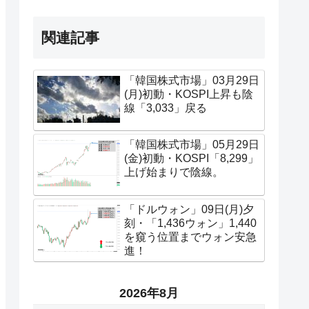
関連記事
「韓国株式市場」03月29日
(月)初動・KOSPI上昇も陰
線「3,033」戻る
「韓国株式市場」05月29日
(金)初動・KOSPI「8,299」
上げ始まりで陰線。
「ドルウォン」09日(月)夕
刻・「1,436ウォン」1,440
を窺う位置までウォン安急
進！
2026年8月