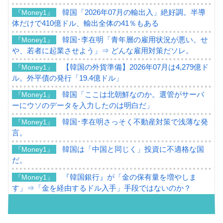
韓国「2026年07月の輸出入」絶好調。半導
『Money1』
体だけで410億ドル、輸出全体の41％もある
韓国･李在明「青年層の雇用状況が悪い。せ
『Money1』
や、若者に起業させよう」⇒ どんな雇用対策だソレ。
【韓国の外貨準備】2026年07月は4,279億ド
『Money1』
ル。外平債の発行「19.4億ドル」
韓国「ここは北朝鮮なのか。選管がサーバ
『Money1』
ーにウソのデータを入力したのは明白だ」
韓国･李在明さっそく不動産対策で浅薄な発
『Money1』
言。
韓国は「中国と同じく」投資に不適格な国
『Money1』
だ。
『韓国銀行』が「金の保有量を増やしま
『Money1』
す」⇒「金を経由するドル入手」手段ではないのか？
韓国･外為取引量「1日当たり1,214.4億ド
『Money1』
ル」まで拡大 ⇒ 海外資金の動きに強く左右される状態