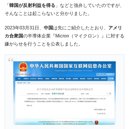
韓国･帰ってきた李在明。李在明を支持しな
「
韓国が反射利益を得る
」などと強弁していたのですが、
『Money1』
い「50.5％」に上昇
そんなことは起こらないと分かりました。
韓国大統領府ボンクラ政策室長が告発され
『Money1』
た ⇒ 国家が行った恐るべき株価操作であり、空前の国政壟
2023年03月31日、
中国
は先にご紹介したとおり、
アメリ
断
カ合衆国
の半導体企業『Micron（マイクロン）』に対する
韓国･警察職員が「丸刈りになって抗議活
『Money1』
嫌がらせを行うことを公表しました。
動」
中国だけが鉄鋼輸出を異常増加させる ⇒ 中
『Money1』
国の過剰生産が世界を蝕む。
韓国製造業「半導体絶好調」のウラで他業
『Money1』
種は全般的「不調」⇒ PSIが示す現況は決して良くない。
【米韓激突案件】韓国消費者院が『クーパ
『Money1』
ン』1人当たり賠償10万ウォンを認定 ⇒ 総額3兆7,000億
韓国で猛暑。南東部では干ばつ
『Money1』
韓国型イージス搭載の次世代駆逐艦
『Money1』
「KDDX」1番艦、2032年竣工と公示