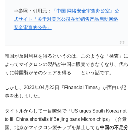
ぎ」では。
⇒参照・引用元：
『中国 网络安全审查办公室』公
韓国鉄鋼最大手『POSCO』ズブズブ沈む。
『Money1』
式サイト「关于对美光公司在华销售产品启动网络
営業利益80.2％も減少
安全审查的公告」
米国下院「韓国の公務員個人をターゲット
『Money1』
にぶん殴る法案」提出！⇒ クーパン問題は合衆国企業に対
する差別。許してはおかぬ
韓国ボンクラ政策室長･金容範、株価暴落に
『Money1』
韓国が反射利益を得るというのは、このような「検査」に
他人事のような発言。
よってマイクロンの製品が中国に販売できなくなり、代わ
韓国半導体『SKハイニックス』2026年2Qの
『Money1』
りに韓国製がそのシェアを得る――という話です。
業績「史上最高益」当期純利益は前年同期比13.4倍に。
韓国･加徳島新国際空港「またも暗礁」の危
『Money1』
しかし、2023年04月23日『Financial Times』が面白い記
機 ⇒ 10.7兆では損が出るからできない。
事を出しました。
【速報】韓国株式市場の暴落・本日07月29
『Money1』
日(水)もサイドカー・サーキットブレイカーの二段コンボ
タイトルからして一目瞭然で「US urges South Korea not
発動！
to fill China shortfalls if Beijing bans Micron chips」（合衆
IT産業は人を雇用する効果は低い。全産業の
『Money1』
国、北京がマイクロン製チップを禁止しても
中国の不足分
半分未満しか雇用を生まない