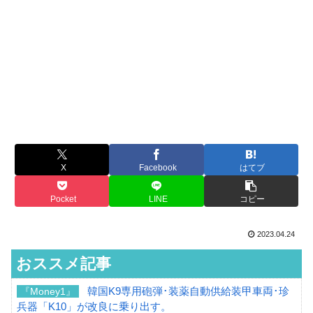
X
Facebook
はてブ
Pocket
LINE
コピー
2023.04.24
おススメ記事
韓国K9専用砲弾･装薬自動供給装甲車両･珍
『Money1』
兵器「K10」が改良に乗り出す。