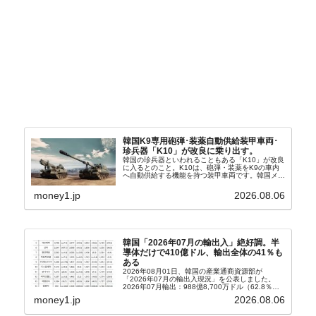
韓国K9専用砲弾･装薬自動供給装甲車両･
珍兵器「K10」が改良に乗り出す。
韓国の珍兵器といわれることもある「K10」が改良
に入るとのこと。K10は、砲弾・装薬をK9の車内
へ自動供給する機能を持つ装甲車両です。韓国メデ
ィア『Chosun Biz』が報じていますので、同記事
から以下に一部を引きます。2005年に初めて...
money1.jp
2026.08.06
韓国「2026年07月の輸出入」絶好調。半
導体だけで410億ドル、輸出全体の41％も
ある
2026年08月01日、韓国の産業通商資源部が
「2026年07月の輸出入現況」を公表しました。
2026年07月輸出：988億8,700万ドル（62.8％）
輸入：685億6,300万ドル（26.5％）貿易収支：
money1.jp
2026.08.06
303億2,400万ドル2026...