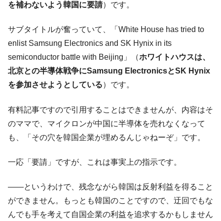
を補わないよう韓国に要請
）です。
韓国「株式市場が賭博場のように変質した
『Money1』
のは政界の責任だ」
サブタイトルが奮っていて、「White House has tried to
韓国「2026年1Q 資金循環統計」面白い結果
『Money1』
enlist Samsung Electronics and SK Hynix in its
に。
semiconductor battle with Beijing」（
ホワイトハウスは、
韓国化学企業最大手『ロッテケミカル』純
『Money1』
北京との半導体戦争にSamsung ElectronicsとSK Hynix
借入金が約8兆。信用格付け「ネガティブ」にダウン
を参加させようとしている
）です。
韓国株式市場･暗黒の火曜日。サーキットブ
『Money1』
レイカーも発動！ 半導体2銘柄の暴落
有料記事ですので引用することはできませんが、内容はそ
のママで、マイクロンが中国に半導体を売れなくなって
日本の誇る海洋資源調査船『白嶺』は先進技術の
Fact1
塊！
も、「その穴を韓国企業が埋めるんじゃねーぞ」です。
夏の甲子園、優勝校を最も多く輩出している都道
Fact1
一応「要請」ですが、これは事実上の指示です。
府県とは？
今話題の「楽天ライオンズ」とは？
Fact1
――というわけで、残念ながら韓国は反射利益を得ること
奇跡の毛色「白毛馬」とは？
Fact1
ができません。もっとも韓国のことですので、迂回でもな
全て勝つといくら？ 競馬GI競走で勝利騎手がもら
Fact1
んでも手を考えて自国企業の利益を追求するかもしません