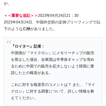
える賞金とは？
が。
平成仮面ライダーの意外すぎるモチーフとは？
Fact1
＜＜重要な追記＞＞
2023年04月24日21：30
発表から2日で大崩壊、鳴かず飛ばずに終わりそう
Fact1
なスーパーリーグとは？
2023年04月24日、中国外交部の定例ブリーフィングで以
下のような応酬がありました。
日本人マスターズ挑戦の歴史。松山以前に最高位
Fact1
だった選手とは？
甲子園通算本塁打、最多の清原に次いで多く打っ
Fact1
『ロイター』記者：
ている意外な選手とは？
中国側が『マイクロン』にメモリーチップの販売
セレクトセールの高額取引馬が稼いだ金額とは？
Fact1
を禁止した場合、合衆国は半導体ギャップを埋め
るために中国での販売を拡大しないよう韓国に要
請したとの報道がある。
これに対する報道官のコメントは？ また、『マイ
クロン』に対する調査について、詳しい情報を教
えてください。