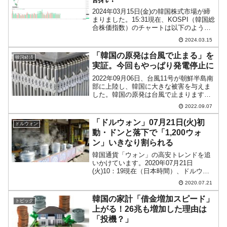
2024年03月15日(金)の韓国株式市場が締
まりました。15:31現在、KOSPI（韓国総
合株価指数）のチャートは以下のように
なっています（チャートは
2024.03.15
『Investing.com』より引用）。陰線が伸
びてギャップアップ分の窓を埋めていま
「韓国の原発は台風で止まる」を
韓国経済
す...
実証。今回もやっぱり発電停止に
2022年09月06日、台風11号が朝鮮半島南
部に上陸し、韓国に大きな被害を与えま
した。韓国の原発は台風で止まります。
Money1でもご紹介したことがあります
2022.09.07
が、2020年には「台風9号」「台風10
号」、2個の台風で計6基の原発が停止し
「ドルウォン」07月21日(火)初
ドルウォン
まし...
動・ドンと落下で「1,200ウォ
ン」いきなり割られる
韓国通貨「ウォン」の高安トレンドを追
いかけています。2020年07月21日
(火)10：19現在（日本時間）、ドルウォ
ンチャートは以下のようになっています
2020.07.21
（チャートは『Investing.com』より引
用：以下同）。初動段階で長い陰線にな
韓国の家計「借金増加スピード」
トピック
って...
上がる！26兆も増加した理由は
「投機？」