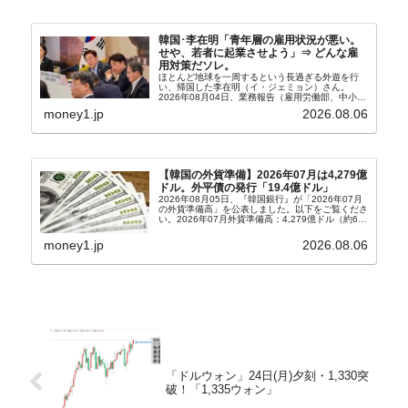
韓国･李在明「青年層の雇用状況が悪い。
せや、若者に起業させよう」⇒ どんな雇
用対策だソレ。
ほとんど地球を一周するという長過ぎる外遊を行
い、帰国した李在明（イ・ジェミョン）さん。
2026年08月04日、業務報告（雇用労働部、中小ベ
ンチャー企業部、公正取引委員会）を主催。この席
money1.jp
2026.08.06
上、韓国大統領に成りおおせた李在明（イ・ジェミ
ョン）さん...
【韓国の外貨準備】2026年07月は4,279億
ドル。外平債の発行「19.4億ドル」
2026年08月05日、『韓国銀行』が「2026年07月
の外貨準備高」を公表しました。以下をご覧くださ
い。2026年07月外貨準備高：4,279億ドル（約67
兆4,456億円）※前月比：+6億ドル＜＜内訳＞＞
⇒Securities：3,80...
money1.jp
2026.08.06
「ドルウォン」24日(月)夕刻・1,330突
破！「1,335ウォン」