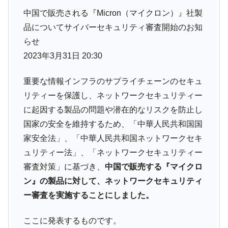
【対日本円】ウォン安が急進！ 日米の協調
『Money1』
中国で販売される『Micron（マイクロン）』社製
に韓国がいっちょがみしたのでは。
品についてサイバーセキュリティ審査開始のお知
韓国政府『BYD』車への補助金を全廃 ⇒ 実
『Money1』
らせ
は韓国で『BYD』車は売れている。6カ月で対前年同期比
2023年3月31日 20:30
1.9倍！
在韓米国大使スティールが着韓！⇒ さっそ
『Money1』
重要な情報インフラのサプライチェーンのセキュ
く空港に詰めかけ「出て行け！」「極右勢力」のプラカー
ドを掲げる「在韓反米勢力」
リティーを保護し、ネットワークセキュリティー
に起因する製品の問題や潜在的なリスクを防止し
韓国政府「2035年までに18.4GW規模のAIデ
『Money1』
ータセンター整備」⇒ だから無理だってば。
国家の安全を維持するため、「中華人民共和国国
家安全法」、「中華人民共和国ネットワークセキ
JPモルガン「韓国レバレッジETFの清算は
『Money1』
ほぼ終わった」
ュリティー法」、「ネットワークセキュリティー
審査対策」に基づき、
中国で販売する『マイクロ
韓国『国民年金公団』株価暴落で200兆蒸
『Money1』
発。
ン』の製品に対して、ネットワークセキュリティ
ー審査を実施することにしました。
韓国政府「ニセＫ-ブランドを通報しようキ
『Money1』
ャンペーン」⇒ あの名物教授も登場！
ここに発表するものです。
韓国「橋が落ちました」⇒ 耐久性「なさす
『Money1』