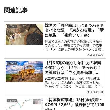
関連記事
韓国の「原発輸出」にまつわるド
トピック
タバタな話 「東芝の災難」「壁
に亀裂」「密約アリ」etc
韓国では原子力発電所の輸出に力を注い
できました。現在までのその唯一の成果
は「UAEに原子炉4機を持つバラカ発電所
を建設する」というものです。これはこ
2020.03.26
れで立派なものですが、2009年12月27
日、当時の韓国李明博大統領がUAEのナ
【計3.6兆の底なし沼】あの韓国
韓国経済
ヒヤーン大統...
企業にもう「1.2兆」突っ込む！
国策銀行は「早く資産売却し
ろ！」
2020年2020年6月1日、あの『斗山重工
業』についての面白い記事が出ました。
Money1でしつこく『斗山重工業』に「あ
の」を付けるのは、東芝が盗難に遭った
2020.06.03
外付けハードディスクが渡った企業と目
されているからです（ウラは取れていま
「韓国株式市場」15日(金)決着・
トピック
せん）。そ...
KOSPI「2,666」陰線伸びて2,700
割れ！