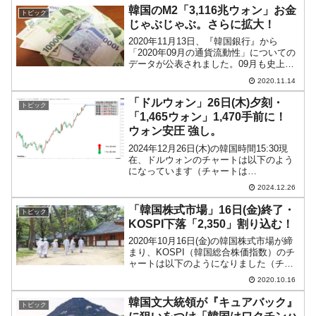
「3,853」で締まりました。3,...
韓国のM2「3,116兆ウォン」お金
トピック
じゃぶじゃぶ。さらに拡大！
2020年11月13日、『韓国銀行』から
「2020年09月の通貨流動性」についての
データが公表されました。09月も史上最
高を更新し、M2（至極簡単にいえば市中
2020.11.14
にあるお金の量を示します）は「3,115兆
ウォン」まできました。前月比で「約14
「ドルウォン」26日(木)夕刻・
トピック
兆...
「1,465ウォン」1,470手前に！
ウォン安圧 強し。
2024年12月26日(木)の韓国時間15:30現
在、ドルウォンのチャートは以下のよう
になっています（チャートは
『Investing.com』より引用）。陽線が伸
2024.12.26
びました。すでに一時「1ドル＝1,466ウ
ォン」に到達しました。現在のところ
「韓国株式市場」16日(金)終了・
トピック
「...
KOSPI下落「2,350」割り込む！
2020年10月16日(金)の韓国株式市場が締
まり、KOSPI（韓国総合株価指数）のチ
ャートは以下のようになりました（チャ
ートは『Investing.com』より引用）。大
2020.10.16
分天底から戻しましたが、始値から22ポ
イントほど下落し「2,341」...
韓国文大統領が『キュアバック』
トピック