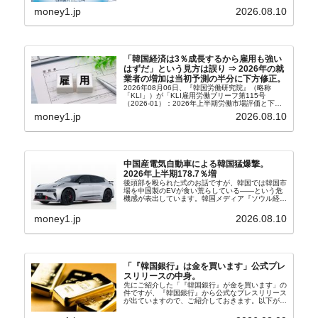
（アン・ギュベク）さんが国防部長（長官）を努め
money1.jp
2026.08.10
ていることもあ...
「韓国経済は3％成長するから雇用も強い
はずだ」という見方は誤り ⇒ 2026年の就
業者の増加は当初予測の半分に下方修正。
2026年08月06日、『韓国労働研究院』（略称
「KLI」）が「KLI雇用労働ブリーフ第115号
（2026-01）：2026年上半期労働市場評価と下半
期労働市場展望」を公表しました。Money1でも何
money1.jp
2026.08.10
度もご紹介していますが、政府が何よりも大...
中国産電気自動車による韓国猛爆撃。
2026年上半期178.7％増
後頭部を殴られた式のお話ですが、韓国では韓国市
場を中国製のEVが食い荒らしている――という危
機感が表出しています。韓国メディア『ソウル経
済』の記事から一部を以下に引きます。記事タイト
ルは「中国EVの大攻勢…東風もプジョーと手を組
money1.jp
2026.08.10
み韓国進出」...
「『韓国銀行』は金を買います」公式プレ
スリリースの中身。
先にご紹介した「『韓国銀行』が金を買います」の
件ですが、『韓国銀行』から公式なプレスリリース
が出ていますので、ご紹介しておきます。以下が全
文和訳です。表題：韓国銀行、国内生産金の買い入
れ協力体制を構築□『韓国銀行』は、国内生産金の