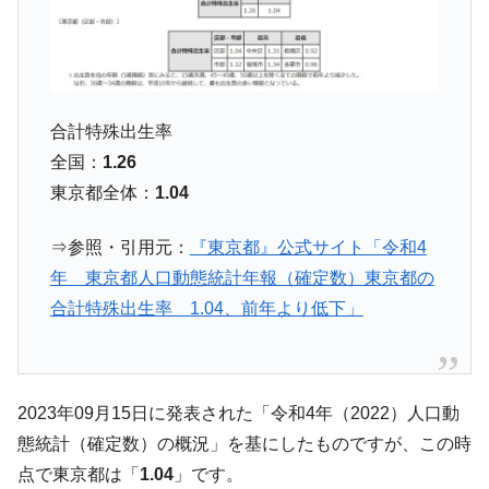
ル。外平債の発行「19.4億ドル」
韓国「ここは北朝鮮なのか。選管がサーバ
『Money1』
ーにウソのデータを入力したのは明白だ」
韓国･李在明さっそく不動産対策で浅薄な発
『Money1』
合計特殊出生率
言。
全国：
1.26
韓国は「中国と同じく」投資に不適格な国
『Money1』
東京都全体：
1.04
だ。
『韓国銀行』が「金の保有量を増やしま
『Money1』
⇒参照・引用元：
『東京都』公式サイト「令和4
す」⇒「金を経由するドル入手」手段ではないのか？
年 東京都人口動態統計年報（確定数）東京都の
韓国･外為取引量「1日当たり1,214.4億ド
『Money1』
合計特殊出生率 1.04、前年より低下」
ル」まで拡大 ⇒ 海外資金の動きに強く左右される状態
韓国･帰ってきた李在明。李在明を支持しな
『Money1』
い「50.5％」に上昇
2023年09月15日に発表された「令和4年（2022）人口動
韓国大統領府ボンクラ政策室長が告発され
『Money1』
た ⇒ 国家が行った恐るべき株価操作であり、空前の国政壟
態統計（確定数）の概況」を基にしたものですが、この時
断
点で東京都は「
1.04
」です。