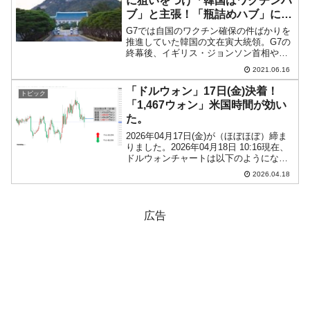
に狙いをつけ「韓国はワクチンハ
ブ」と主張！「瓶詰めハブ」にな
ればいいのに
G7では自国のワクチン確保の件ばかりを
推進していた韓国の文在寅大統領。G7の
終幕後、イギリス・ジョンソン首相やド
イツ・メルケル首相らがベルギー・ブリ
2021.06.16
ュッセルに移動して『NATO』首脳会議
に臨んだのを尻目に、一路オーストリア
「ドルウォン」17日(金)決着！
トピック
へ移動しました。帰...
「1,467ウォン」米国時間が効い
た。
2026年04月17日(金)が（ほぼほぼ）締ま
りました。2026年04月18日 10:16現在、
ドルウォンチャートは以下のようになっ
ています（チャートは『Investing.com』
2026.04.18
より引用：以下同）。ウォン高方向に進
行し、「1ドル＝1,4...
広告