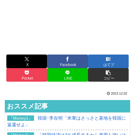
X
Facebook
はてブ
Pocket
LINE
コピー
2023.12.02
おススメ記事
韓国･李在明「米軍はさっさと基地を韓国に
『Money1』
返還せよ」
「韓国経済は3％成長するから雇用も強いは
『Money1』