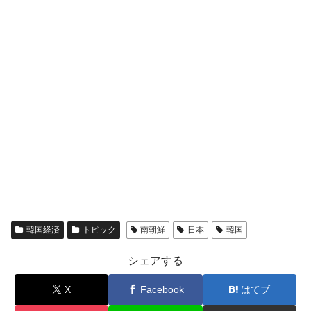
平成仮面ライダーの意外すぎるモチーフとは？
Fact1
発表から2日で大崩壊、鳴かず飛ばずに終わりそう
Fact1
なスーパーリーグとは？
日本人マスターズ挑戦の歴史。松山以前に最高位
Fact1
だった選手とは？
甲子園通算本塁打、最多の清原に次いで多く打っ
Fact1
ている意外な選手とは？
セレクトセールの高額取引馬が稼いだ金額とは？
Fact1
韓国経済
トピック
南朝鮮
日本
韓国
シェアする
X
Facebook
はてブ