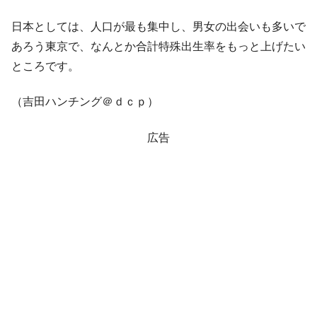
韓国･警察職員が「丸刈りになって抗議活
『Money1』
動」
日本としては、人口が最も集中し、男女の出会いも多いで
あろう東京で、なんとか合計特殊出生率をもっと上げたい
中国だけが鉄鋼輸出を異常増加させる ⇒ 中
『Money1』
国の過剰生産が世界を蝕む。
ところです。
韓国製造業「半導体絶好調」のウラで他業
『Money1』
（吉田ハンチング＠ｄｃｐ）
種は全般的「不調」⇒ PSIが示す現況は決して良くない。
【米韓激突案件】韓国消費者院が『クーパ
『Money1』
広告
ン』1人当たり賠償10万ウォンを認定 ⇒ 総額3兆7,000億
韓国で猛暑。南東部では干ばつ
『Money1』
韓国型イージス搭載の次世代駆逐艦
『Money1』
「KDDX」1番艦、2032年竣工と公示
【対日本円】ウォン安が急進！ 日米の協調
『Money1』
に韓国がいっちょがみしたのでは。
韓国政府『BYD』車への補助金を全廃 ⇒ 実
『Money1』
は韓国で『BYD』車は売れている。6カ月で対前年同期比
1.9倍！