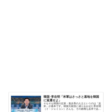
韓国･李在明「米軍はさっさと基地を韓国
に返還せよ」
そもそも韓国の左派・進歩系の人士というのは「反
米」が基本です。韓国大統領に成りおおせた李在明
（イ・ジェミョン）さんも、その政権も反米であ
り、親北・親中国が基本路線。ボンクラの安圭伯