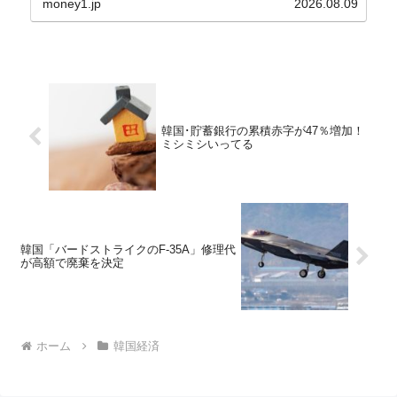
money1.jp
2026.08.09
買い入れに...
韓国･貯蓄銀行の累積赤字が47％増加！
ミシミシいってる
韓国「バードストライクのF-35A」修理代
が高額で廃棄を決定
ホーム
韓国経済