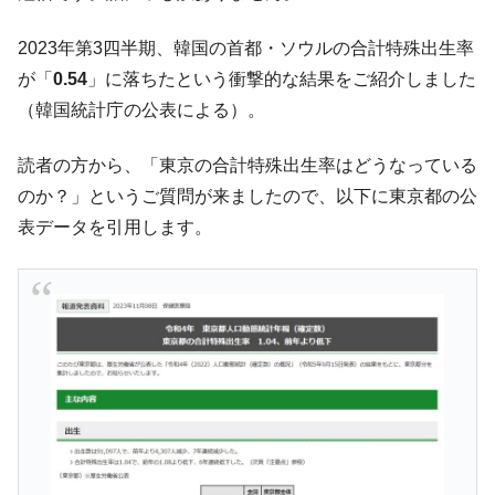
韓国07月･物価指数「2.8％」に低下 ⇒ 実は
『Money1』
コアコアは上がった。
2023年第3四半期、韓国の首都・ソウルの合計特殊出生率
韓国･猛暑でソウル市全域「猛暑重大警報」
『Money1』
が「
0.54
」に落ちたという衝撃的な結果をご紹介しました
発令。李在明「猛暑・干ばつ対処状況点検会議」
（韓国統計庁の公表による）。
【日本市場再挑戦中】韓国『現代自動車』
『Money1』
07月販売台数は去年のほぼ半分「71台」しか売れなかっ
読者の方から、「東京の合計特殊出生率はどうなっている
た。『起亜』は9台だけ
のか？」というご質問が来ましたので、以下に東京都の公
韓国「信用赦免を何回やっても、何回やっ
『Money1』
表データを引用します。
ても」⇒ 257万人赦免したのに60万人がまた延滞者に転
落！
韓国K9専用砲弾･装薬自動供給装甲車両･珍
『Money1』
兵器「K10」が改良に乗り出す。
韓国「2026年07月の輸出入」絶好調。半導
『Money1』
体だけで410億ドル、輸出全体の41％もある
韓国･李在明「青年層の雇用状況が悪い。せ
『Money1』
や、若者に起業させよう」⇒ どんな雇用対策だソレ。
【韓国の外貨準備】2026年07月は4,279億ド
『Money1』