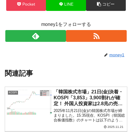
Pocket
LINE
コピー
money1をフォローする
money1
関連記事
「韓国株式市場」21日(金)決着・
KOSPI
KOSPI「3,853」3,900割れが確
定！ 外国人投資家は2.8兆の売り
越し
2025年11月21日(金)の韓国株式市場が締
まりました。15:35現在、KOSPI（韓国総
合株価指数）のチャートは以下のように
なっています（チャートは
2025.11.21
『Investing.com』より引用）。KOSPIは