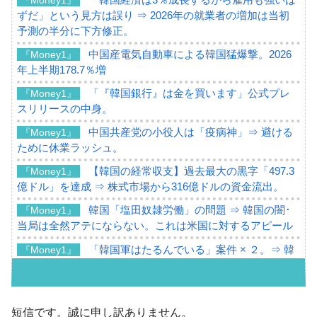
ずだ」という見方は誤り ⇒ 2026年の就業者の増加は当初
予測の半分に下方修正。
中国産電気自動車による韓国猛爆撃。2026
『Money1』
年上半期178.7％増
「『韓国銀行』は金を買います」公式プレ
『Money1』
スリリースの中身。
中国共産党の小役人は「疫病神」⇒ 避ける
『Money1』
ために休業ラッシュ。
【韓国の経常収支】過去最大の黒字「497.3
『Money1』
億ドル」を達成 ⇒ 株式市場から316億ドルの資金流出。
韓国「塩田奴隷労働」の問題 ⇒ 韓国の闇･
『Money1』
当局は全然アテにならない。これは米国に対するアピール
「韓国軍はたるんでいる」案件 × ２。⇒ 韓
『Money1』
国軍をダメにする最強タッグ「李在明 + 安圭伯」
韓国メディアが「韓国政府と李在明が吊る
『Money1』
される可能性もあるのでは」とほのめかす。
短信です。誠に申し訳ありません。