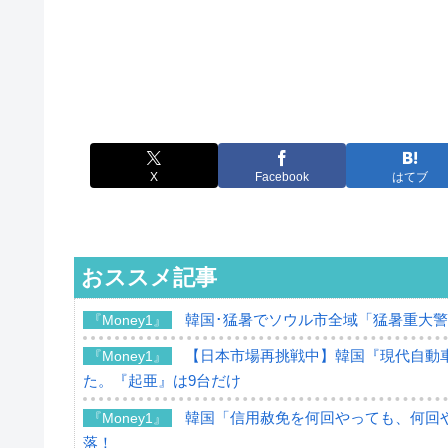
X
Facebook
はてブ
おススメ記事
韓国･猛暑でソウル市全域「猛暑重大
『Money1』
【日本市場再挑戦中】韓国『現代自動車
『Money1』
た。『起亜』は9台だけ
韓国「信用赦免を何回やっても、何回や
『Money1』
落！