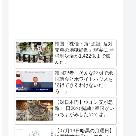
韓国「株価下落･追証･反対
売買の地獄絵図」現実に ⇒
強制決済が1,422億まで膨
んだ。
韓国記者「そんな説明で米
国議会とホワイトハウスを
説得できるわけないだ
ろ！」
【対日本円】ウォン安が急
進！ 日米の協調に韓国がい
っちょがみしたのでは。
【07月13日暗黒の月曜日】