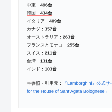
中東：
496台
韓国：
434台
イタリア：
409台
カナダ：
357台
オーストラリア：
263台
フランスとモナコ：
255台
スイス：
211台
台湾：
131台
インド：
103台
⇒参照・引用元：
『Lamborghini』公式サイト「In
for the House of Sant’Agata Bolognese」