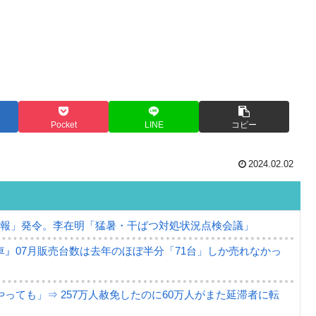
Pocket
LINE
コピー
2024.02.02
警報」発令。李在明「猛暑・干ばつ対処状況点検会議」
』07月販売台数は去年のほぼ半分「71台」しか売れなかっ
っても」⇒ 257万人赦免したのに60万人がまた延滞者に転