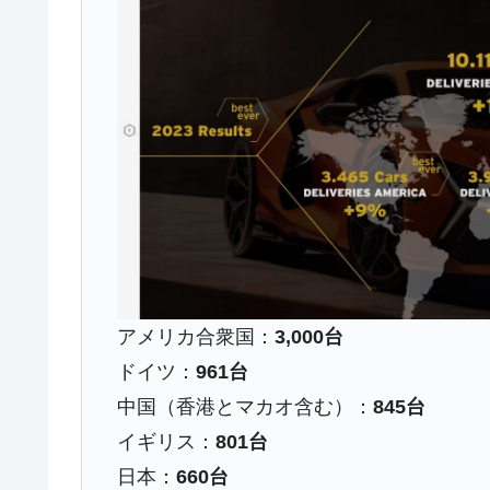
日本の誇る海洋資源調査船『白嶺』は先進技
Fact1
夏の甲子園、優勝校を最も多く輩出している
Fact1
今話題の「楽天ライオンズ」とは？
Fact1
奇跡の毛色「白毛馬」とは？
Fact1
全て勝つといくら？ 競馬GI競走で勝利騎手
Fact1
平成仮面ライダーの意外すぎるモチーフとは
Fact1
発表から2日で大崩壊、鳴かず飛ばずに終わ
Fact1
日本人マスターズ挑戦の歴史。松山以前に最
Fact1
アメリカ合衆国：
3,000台
甲子園通算本塁打、最多の清原に次いで多く
Fact1
ドイツ：
961台
セレクトセールの高額取引馬が稼いだ金額と
Fact1
中国（香港とマカオ含む）：
845台
イギリス：
801台
日本：
660台