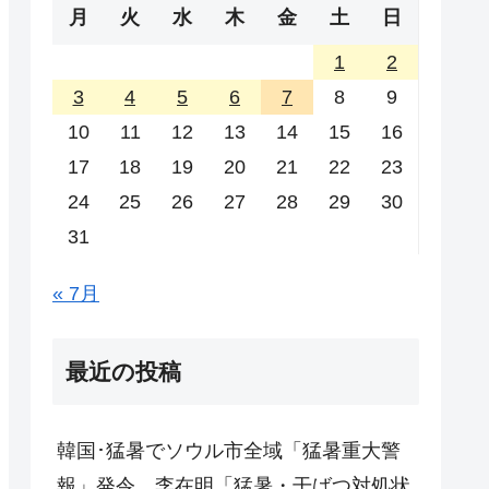
月
火
水
木
金
土
日
1
2
3
4
5
6
7
8
9
10
11
12
13
14
15
16
17
18
19
20
21
22
23
24
25
26
27
28
29
30
31
« 7月
最近の投稿
韓国･猛暑でソウル市全域「猛暑重大警
報」発令。李在明「猛暑・干ばつ対処状