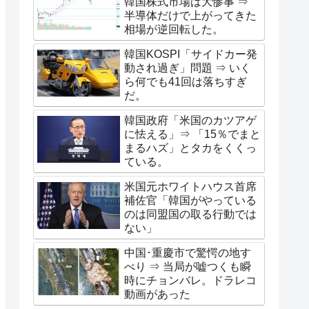
韓国株式市場は大惨事 ⇒
半導体だけで上がってきた
相場が逆回転した。
韓国KOSPI「サイドカー発
動され過ぎ」問題 ⇒ いく
ら何でも41回は落ちすぎ
だ。
韓国政府「米国のカツアゲ
に怯える」⇒ 「15％でまと
まるハズ」とタカをくくっ
ている。
米国元ホワイトハウス首席
補佐官「韓国がやっている
のは同盟国の取る行動では
ない」
中国･重慶市で驚愕の地す
べり ⇒ 当局が嘘つくも瞬
時にチョンバレ。ドラレコ
動画があった