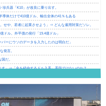
･珍兵器「K10」が改良に乗り出す。
。半導体だけで410億ドル、輸出全体の41％もある
。せや、若者に起業させよう」⇒ どんな雇用対策だソレ。
79億ドル。外平債の発行「19.4億ドル」
ーバーにウソのデータを入力したのは明白だ」
薄な発言。
な国だ。
ます」⇒「金を経由するドル入手」手段ではないのか？
4億ドル」まで拡大 ⇒ 海外資金の動きに強く左右される状態
ない「50.5％」に上昇
れた ⇒ 国家が行った恐るべき株価操作であり、空前の国政