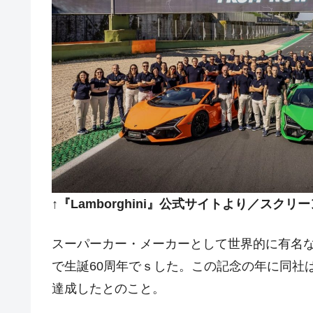
韓国･警察職員が「丸刈りになって抗
『Money1』
中国だけが鉄鋼輸出を異常増加させる 
『Money1』
韓国製造業「半導体絶好調」のウラで他
『Money1』
【米韓激突案件】韓国消費者院が『クーパ
『Money1』
韓国で猛暑。南東部では干ばつ
『Money1』
韓国型イージス搭載の次世代駆逐艦「KD
『Money1』
【対日本円】ウォン安が急進！ 日米
『Money1』
韓国政府『BYD』車への補助金を全廃 
『Money1』
↑『Lamborghini』公式サイトより／スクリ
1.9倍！
在韓米国大使スティールが着韓！⇒ 
『Money1』
スーパーカー・メーカーとして世界的に有名な『La
ドを掲げる「在韓反米勢力」
で生誕60周年でｓした。この記念の年に同社は
韓国政府「2035年までに18.4GW規
『Money1』
達成したとのこと。
JPモルガン「韓国レバレッジETFの
『Money1』