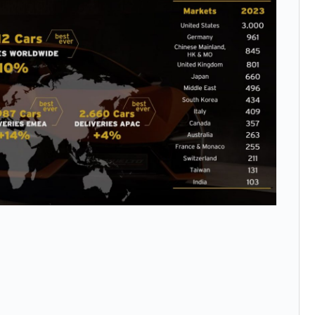
術の塊！
都道府県とは？
がもらえる賞金とは？
？
りそうなスーパーリーグとは？
高位だった選手とは？
打っている意外な選手とは？
は？