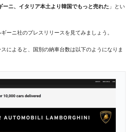
兆蒸発。
ギーニ、イタリア本土より韓国でもっと売れた
」とい
うキャンペーン」⇒ あの名物教授も登場！
さすぎ」では。
ルギーニ社のプレスリリースを見てみましょう。
む。営業利益80.2％も減少
ットにぶん殴る法案」提出！⇒ クーパン問題は合衆国企業に対
ースによると、国別の納車台数は以下のようになりま
暴落に他人事のような発言。
年2Qの業績「史上最高益」当期純利益は前年同期比13.4倍に。
危機 ⇒ 10.7兆では損が出るからできない。
月29日(水)もサイドカー・サーキットブレイカーの二段コンボ
産業の半分未満しか雇用を生まない
したのは政界の責任だ」