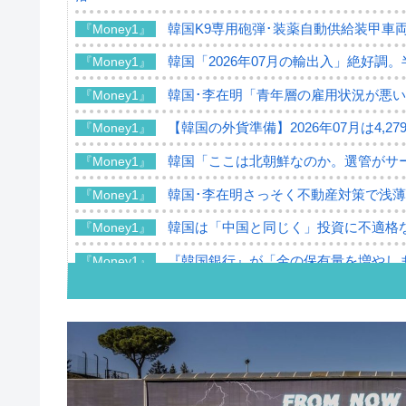
韓国K9専用砲弾･装薬自動供給装甲車両
『Money1』
韓国「2026年07月の輸出入」絶好調
『Money1』
韓国･李在明「青年層の雇用状況が悪い
『Money1』
【韓国の外貨準備】2026年07月は4,2
『Money1』
韓国「ここは北朝鮮なのか。選管がサ
『Money1』
韓国･李在明さっそく不動産対策で浅
『Money1』
韓国は「中国と同じく」投資に不適格
『Money1』
『韓国銀行』が「金の保有量を増やし
『Money1』
韓国･外為取引量「1日当たり1,214.
『Money1』
韓国･帰ってきた李在明。李在明を支持し
『Money1』
韓国大統領府ボンクラ政策室長が告発さ
『Money1』
壟断