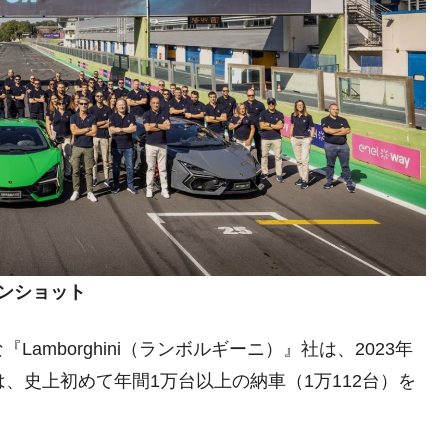
議活動」
⇒ 中国の過剰生産が世界を蝕む。
業種は全般的「不調」⇒ PSIが示す現況は決して良くない。
ン』1人当たり賠償10万ウォンを認定 ⇒ 総額3兆7,000億
DX」1番艦、2032年竣工と公示
の協調に韓国がいっちょがみしたのでは。
⇒ 実は韓国で『BYD』車は売れている。6カ月で対前年同期比
ーンショット
さっそく空港に詰めかけ「出て行け！」「極右勢力」のプラカー
mborghini（ランボルギーニ）』社は、2023年
、史上初めて年間1万台以上の納車（1万112台）を
模のAIデータセンター整備」⇒ だから無理だってば。
清算はほぼ終わった」