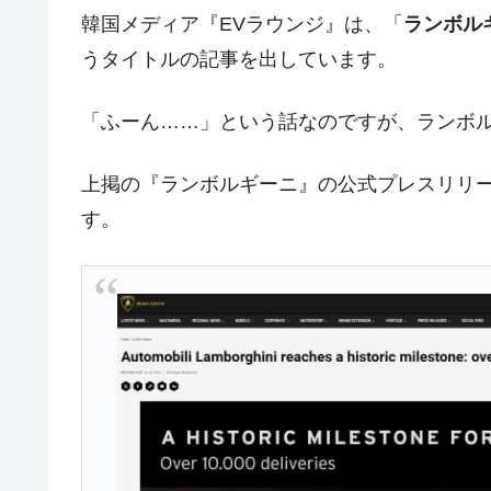
韓国『国民年金公団』株価暴落で200
『Money1』
韓国メディア『EVラウンジ』は、「
ランボル
韓国政府「ニセＫ-ブランドを通報しよ
うタイトルの記事を出しています。
『Money1』
韓国「橋が落ちました」⇒ 耐久性「な
『Money1』
「ふーん……」という話なのですが、ランボ
韓国鉄鋼最大手『POSCO』ズブズブ沈
『Money1』
米国下院「韓国の公務員個人をターゲ
『Money1』
上掲の『ランボルギーニ』の公式プレスリリ
する差別。許してはおかぬ
す。
韓国ボンクラ政策室長･金容範、株価
『Money1』
韓国半導体『SKハイニックス』2026
『Money1』
韓国･加徳島新国際空港「またも暗礁」の
『Money1』
【速報】韓国株式市場の暴落・本日07
『Money1』
発動！
IT産業は人を雇用する効果は低い。全
『Money1』
韓国「株式市場が賭博場のように変質
『Money1』