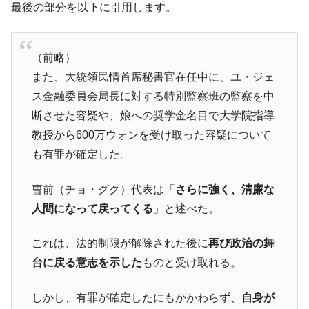
最後の部分を以下に引用します。
（前略）
また、大統領民情首席秘書官在任中に、ユ・ジェ
ス金融委員会局長に対する特別監察班の監察を中
断させた容疑や、娘への奨学金名目で大学院指導
教授から600万ウォンを受け取った容疑について
も有罪が確定した。
曺前（チョ・グク）代表は「
さらに強く、清廉な
人間になって戻ってくる
」と述べた。
これは、法的制限が解除された後に
再び政治の舞
台に戻る意志を示した
ものと受け取れる。
しかし、有罪が確定したにもかかわらず、
自身が