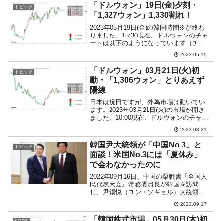
では、2022年05月02日に、後に外交部長
「ドルウォン」19日(金)夕刻・
トピック
官にな...
「1,327ウォン」1,330割れ！
2023年05月19日(金)の韓国時間※が終わ
りました。15:30現在、ドルウォンのチャ
ートは以下のようになっています（チャ
ートは『Investing.com』より引用）。
2023.05.19
1,330のラインが割られました。陰線が長
くなっています。現在のとこ...
「ドルウォン」03月21日(火)初
トピック
動・「1,306ウォン」とりあえず
陽線
日本は祝日ですが、外為市場は動いてい
ます。2023年03月21日(火)の市場が開き
ました。10:00現在、ドルウォンのチャー
トは以下のようになっています（チャー
2023.03.21
トは『Investing.com』より引用）。前日
は結局陰線で締まり、本日はそれ...
韓国尹大統領が「中国No.3」と
トピック
面談！米国No.3には「夏休み」
で会わなかったのに
2022年09月16日、中国の栗戦書『全国人
民代表大会』常務委員長が韓国を訪問
し、尹錫悦（ユン・ソギョル）大統領と
会談を行いました。↑さすが中国の超大
2022.09.17
物・栗戦書委員長。失礼ながら尹大統領
の方が小物に見えます。栗戦書常務委員
「韓国株式市場」05月30日(木)初