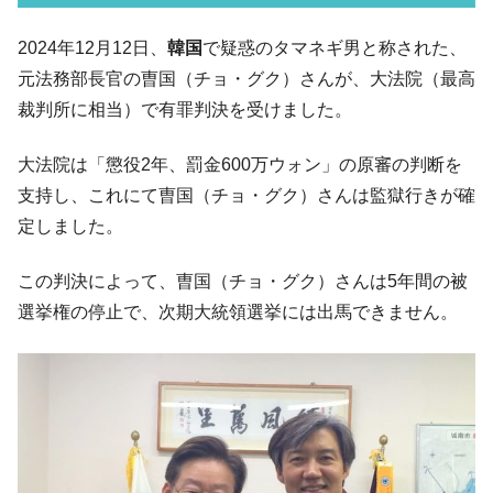
韓国「2026年07月の輸出入」絶好調。半導
『Money1』
2024年12月12日、
韓国
で疑惑のタマネギ男と称された、
体だけで410億ドル、輸出全体の41％もある
元法務部長官の曺国（チョ・グク）さんが、大法院（最高
韓国･李在明「青年層の雇用状況が悪い。せ
『Money1』
裁判所に相当）で有罪判決を受けました。
や、若者に起業させよう」⇒ どんな雇用対策だソレ。
【韓国の外貨準備】2026年07月は4,279億ド
『Money1』
大法院は「懲役2年、罰金600万ウォン」の原審の判断を
ル。外平債の発行「19.4億ドル」
支持し、これにて曺国（チョ・グク）さんは監獄行きが確
韓国「ここは北朝鮮なのか。選管がサーバ
『Money1』
定しました。
ーにウソのデータを入力したのは明白だ」
韓国･李在明さっそく不動産対策で浅薄な発
『Money1』
この判決によって、曺国（チョ・グク）さんは5年間の被
言。
選挙権の停止で、次期大統領選挙には出馬できません。
韓国は「中国と同じく」投資に不適格な国
『Money1』
だ。
『韓国銀行』が「金の保有量を増やしま
『Money1』
す」⇒「金を経由するドル入手」手段ではないのか？
韓国･外為取引量「1日当たり1,214.4億ド
『Money1』
ル」まで拡大 ⇒ 海外資金の動きに強く左右される状態