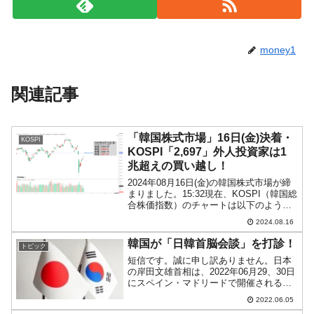
money1
関連記事
「韓国株式市場」16日(金)決着・
KOSPI
KOSPI「2,697」外人投資家は1
兆超えの買い越し！
2024年08月16日(金)の韓国株式市場が締
まりました。15:32現在、KOSPI（韓国総
合株価指数）のチャートは以下のように
なっています（チャートは
2024.08.16
『Investing.com』より引用）。ギャップ
アップして始まったのですが、残念がな
韓国が「日韓首脳会談」を打診！
トピック
が...
短信です。誠に申し訳ありません。日本
の岸田文雄首相は、2022年06月29、30日
にスペイン・マドリードで開催される
NATO（北大西洋条約機構）首脳会議に
2022.06.05
出席する方向で検討に入りました。韓国