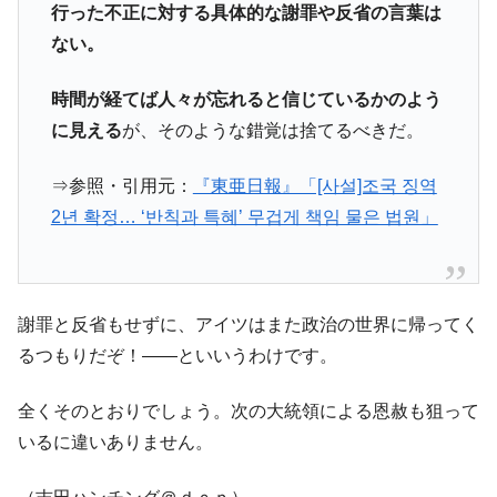
行った不正に対する具体的な謝罪や反省の言葉は
ない。
時間が経てば人々が忘れると信じているかのよう
に見える
が、そのような錯覚は捨てるべきだ。
⇒参照・引用元：
『東亜日報』「[사설]조국 징역
2년 확정… ‘반칙과 특혜’ 무겁게 책임 물은 법원」
謝罪と反省もせずに、アイツはまた政治の世界に帰ってく
るつもりだぞ！――といいうわけです。
全くそのとおりでしょう。次の大統領による恩赦も狙って
いるに違いありません。