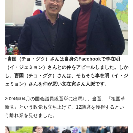
韓国･帰ってきた李在明。李在明を支持しな
『Money1』
い「50.5％」に上昇
韓国大統領府ボンクラ政策室長が告発され
『Money1』
た ⇒ 国家が行った恐るべき株価操作であり、空前の国政壟
断
韓国･警察職員が「丸刈りになって抗議活
『Money1』
動」
↑曺国（チョ・グク）さんは自身のFacebookで李在明
中国だけが鉄鋼輸出を異常増加させる ⇒ 中
『Money1』
（イ・ジェミョン）さんとの仲をアピールしました。しか
国の過剰生産が世界を蝕む。
し、曺国（チョ・グク）さんは、そもそも李在明（イ・ジ
韓国製造業「半導体絶好調」のウラで他業
『Money1』
ェミョン）さんを仲が悪い文在寅さん人脈です。
種は全般的「不調」⇒ PSIが示す現況は決して良くない。
【米韓激突案件】韓国消費者院が『クーパ
『Money1』
2024年04月の国会議員総選挙に出馬し、当選。『祖国革
ン』1人当たり賠償10万ウォンを認定 ⇒ 総額3兆7,000億
新党』という政党も立ち上げて、12議席を獲得するとい
韓国で猛暑。南東部では干ばつ
『Money1』
う離れ業を見せました。
韓国型イージス搭載の次世代駆逐艦
『Money1』
「KDDX」1番艦、2032年竣工と公示