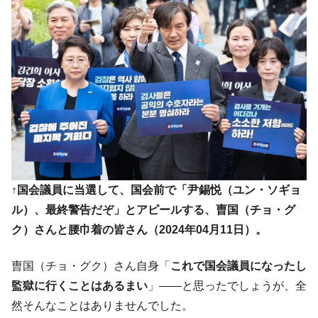
【対日本円】ウォン安が急進！ 日米の協調
『Money1』
に韓国がいっちょがみしたのでは。
韓国政府『BYD』車への補助金を全廃 ⇒ 実
『Money1』
は韓国で『BYD』車は売れている。6カ月で対前年同期比
1.9倍！
在韓米国大使スティールが着韓！⇒ さっそ
『Money1』
く空港に詰めかけ「出て行け！」「極右勢力」のプラカー
ドを掲げる「在韓反米勢力」
韓国政府「2035年までに18.4GW規模のAIデ
『Money1』
ータセンター整備」⇒ だから無理だってば。
↑国会議員に当選して、国会前で「尹錫悦（ユン・ソギョ
JPモルガン「韓国レバレッジETFの清算は
『Money1』
ル）、最終警告だぞ」とアピールする、曺国（チョ・グ
ほぼ終わった」
ク）さんと腰巾着の皆さん（2024年04月11日）。
韓国『国民年金公団』株価暴落で200兆蒸
『Money1』
発。
曺国（チョ・グク）さん自身「
これで国会議員になったし
韓国政府「ニセＫ-ブランドを通報しようキ
『Money1』
監獄に行くことはあるまい
」――と思ったでしょうが、全
ャンペーン」⇒ あの名物教授も登場！
然そんなことはありませんでした。