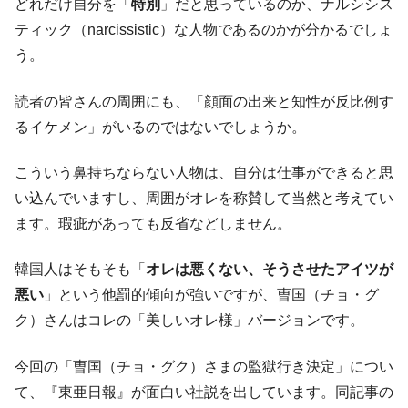
どれだけ自分を「
特別
」だと思っているのか、ナルシシス
全て勝つといくら？ 競馬GI競走で勝利騎手がもら
Fact1
ティック（narcissistic）な人物であるのかが分かるでしょ
える賞金とは？
う。
平成仮面ライダーの意外すぎるモチーフとは？
Fact1
読者の皆さんの周囲にも、「顔面の出来と知性が反比例す
発表から2日で大崩壊、鳴かず飛ばずに終わりそう
Fact1
なスーパーリーグとは？
るイケメン」がいるのではないでしょうか。
日本人マスターズ挑戦の歴史。松山以前に最高位
Fact1
こういう鼻持ちならない人物は、自分は仕事ができると思
だった選手とは？
い込んでいますし、周囲がオレを称賛して当然と考えてい
甲子園通算本塁打、最多の清原に次いで多く打っ
Fact1
ます。瑕疵があっても反省などしません。
ている意外な選手とは？
セレクトセールの高額取引馬が稼いだ金額とは？
Fact1
韓国人はそもそも「
オレは悪くない、そうさせたアイツが
悪い
」という他罰的傾向が強いですが、曺国（チョ・グ
ク）さんはコレの「美しいオレ様」バージョンです。
今回の「曺国（チョ・グク）さまの監獄行き決定」につい
て、『東亜日報』が面白い社説を出しています。同記事の