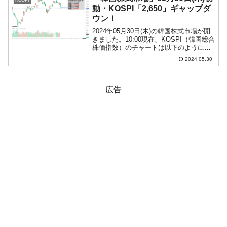
KOSPI
長はチャイナセブン...
動・KOSPI「2,650」ギャップダ
ウン！
2024年05月30日(木)の韓国株式市場が開
きました。10:00現在、KOSPI（韓国総合
株価指数）のチャートは以下のようにな
っています（チャートは
2024.05.30
『Investing.com』より引用）。下がるん
じゃあるまいな……だったのですが、ギ
ャッ...
広告