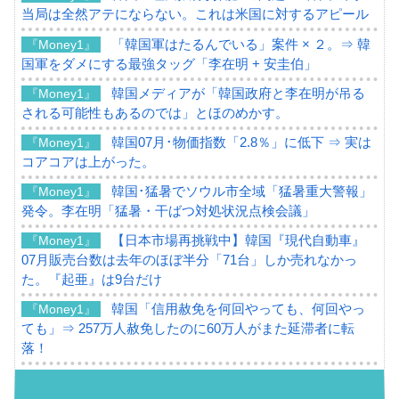
当局は全然アテにならない。これは米国に対するアピール
「韓国軍はたるんでいる」案件 × ２。⇒ 韓
『Money1』
国軍をダメにする最強タッグ「李在明 + 安圭伯」
韓国メディアが「韓国政府と李在明が吊る
『Money1』
される可能性もあるのでは」とほのめかす。
韓国07月･物価指数「2.8％」に低下 ⇒ 実は
『Money1』
コアコアは上がった。
韓国･猛暑でソウル市全域「猛暑重大警報」
『Money1』
発令。李在明「猛暑・干ばつ対処状況点検会議」
【日本市場再挑戦中】韓国『現代自動車』
『Money1』
07月販売台数は去年のほぼ半分「71台」しか売れなかっ
た。『起亜』は9台だけ
韓国「信用赦免を何回やっても、何回やっ
『Money1』
ても」⇒ 257万人赦免したのに60万人がまた延滞者に転
落！
韓国K9専用砲弾･装薬自動供給装甲車両･珍
『Money1』
兵器「K10」が改良に乗り出す。