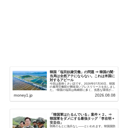
韓国「塩田奴隷労働」の問題 ⇒ 韓国の闇･
当局は全然アテにならない。これは米国に
対するアピール
今回は面倒くさい話です。2026年07月30日、韓国
の雇用労働部が興味深いプレスリリースを出しまし
た。↑韓国の塩田は島嶼部に多く、劣悪な環境が一
般に見られることが少ないため、事件の発覚を妨げ
money1.jp
2026.08.08
たといわれます（後述）。これは、いわゆる「塩田
奴隷...
「韓国軍はたるんでいる」案件 × ２。⇒
韓国軍をダメにする最強タッグ「李在明 +
安圭伯」
弱将のもとに強兵なし――といわれます。韓国国防