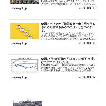
部のTopは現在、Money1でもしつこくご紹介して
きたボンクラの安圭伯（アン・ギュベク）さんで
す。↑経済的無知蒙昧な李在明（イ・ジェミョン）
money1.jp
2026.08.08
さんと「韓国初の文官上がり」の国防部長官安圭伯
（アン...
韓国メディアが「韓国政府と李在明が吊る
される可能性もあるのでは」とほのめか
す。
「だから官製相場だってば」という話なのですが、
さすがの韓国メディアでも李在明（イ・ジェミョ
ン）さんと愉快な仲間たちを非難する記事が出るよ
うになっています。もちろん株価の暴落についてで
money1.jp
2026.08.08
『朝鮮日報』に面白い記事が出ています。「東西南
北」というコ...
韓国07月･物価指数「2.8％」に低下 ⇒ 実
はコアコアは上がった。
2026年08月04日、韓国の産業通商資源部は「07月
の消費者物価」のデータを公表しました。2026年
07月の消費者物価は、農畜水産物および石油類の
上昇率が鈍化したことなどにより、前年同月比
2.8％上昇（06月は3.2％）となり、上昇率は前...
money1.jp
2026.08.07