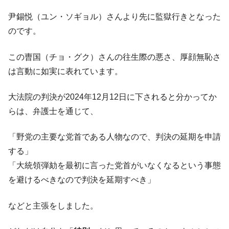
韓国「橋が落ちました」⇒ 耐久性「なさす
『Money1』
ぎ」では。
尹錫悦（ユン・ソギョル）さんより先に監獄行きとなった
韓国鉄鋼最大手『POSCO』ズブズブ沈む。
『Money1』
のです。
営業利益80.2％も減少
米国下院「韓国の公務員個人をターゲット
この曺国（チョ・グク）さんの往生際の悪さ、厚顔無恥さ
『Money1』
にぶん殴る法案」提出！⇒ クーパン問題は合衆国企業に対
は言動に如実に表れています。
する差別。許してはおかぬ
韓国ボンクラ政策室長･金容範、株価暴落に
『Money1』
大法院の判決が2024年12月12日に下されると分かってか
他人事のような発言。
らは、弁護士を通じて、
韓国半導体『SKハイニックス』2026年2Qの
『Money1』
業績「史上最高益」当期純利益は前年同期比13.4倍に。
「野党の主要な党首である人物なので、判決の延期を申請
する」
日本の誇る海洋資源調査船『白嶺』は先進技術の
Fact1
塊！
「大統領弾劾を最初に言った党首がいなくなるという事態
を避けるべきなので判決を延期すべき」
夏の甲子園、優勝校を最も多く輩出している都道
Fact1
府県とは？
などと主張をしました。
今話題の「楽天ライオンズ」とは？
Fact1
奇跡の毛色「白毛馬」とは？
Fact1