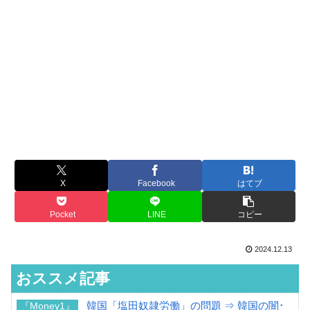
X
Facebook
はてブ
Pocket
LINE
コピー
2024.12.13
おススメ記事
韓国「塩田奴隷労働」の問題 ⇒ 韓国の闇･
『Money1』