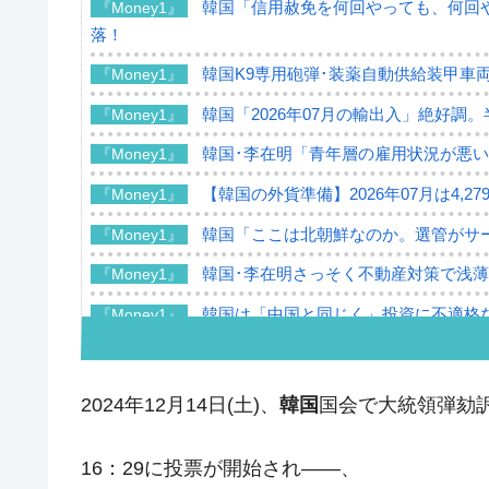
韓国「信用赦免を何回やっても、何回や
『Money1』
落！
韓国K9専用砲弾･装薬自動供給装甲車両
『Money1』
韓国「2026年07月の輸出入」絶好調
『Money1』
韓国･李在明「青年層の雇用状況が悪い
『Money1』
【韓国の外貨準備】2026年07月は4,2
『Money1』
韓国「ここは北朝鮮なのか。選管がサ
『Money1』
韓国･李在明さっそく不動産対策で浅
『Money1』
韓国は「中国と同じく」投資に不適格
『Money1』
『韓国銀行』が「金の保有量を増やし
『Money1』
韓国･外為取引量「1日当たり1,214.
『Money1』
2024年12月14日(土)、
韓国
国会で大統領弾劾
韓国･帰ってきた李在明。李在明を支持し
『Money1』
16：29に投票が開始され――、
韓国大統領府ボンクラ政策室長が告発さ
『Money1』