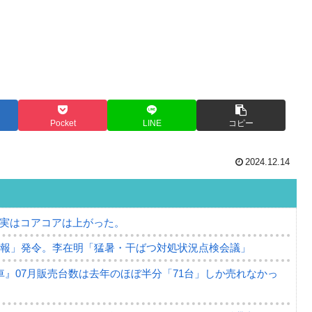
Pocket
LINE
コピー
2024.12.14
⇒ 実はコアコアは上がった。
警報」発令。李在明「猛暑・干ばつ対処状況点検会議」
』07月販売台数は去年のほぼ半分「71台」しか売れなかっ