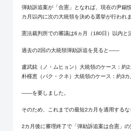
日本の誇る海洋資源調査船『白嶺』は先進技
Fact1
弾劾訴追案が「合憲」となれば、現在の尹錫
カ月以内に次の大統領を決める選挙が行われ
夏の甲子園、優勝校を最も多く輩出している
Fact1
今話題の「楽天ライオンズ」とは？
Fact1
憲法裁判所での審議は6ヵ月（180日）以内
奇跡の毛色「白毛馬」とは？
Fact1
全て勝つといくら？ 競馬GI競走で勝利騎手
Fact1
過去の2回の大統領弾劾訴追を見ると――
平成仮面ライダーの意外すぎるモチーフとは
Fact1
盧武鉉（ノ・ムヒョン）大統領のケース：約2
発表から2日で大崩壊、鳴かず飛ばずに終わ
Fact1
朴槿恵（パク・クネ）大統領のケース：約3カ
日本人マスターズ挑戦の歴史。松山以前に最
Fact1
甲子園通算本塁打、最多の清原に次いで多く
Fact1
――を要しました。
セレクトセールの高額取引馬が稼いだ金額と
Fact1
そのため、これまでの最短2カ月を適用するな
2カ月後に審理終了で「弾劾訴追案は合憲」の