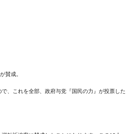
議活動」
⇒ 中国の過剰生産が世界を蝕む。
業種は全般的「不調」⇒ PSIが示す現況は決して良くない。
ン』1人当たり賠償10万ウォンを認定 ⇒ 総額3兆7,000億
DX」1番艦、2032年竣工と公示
上が賛成。
の協調に韓国がいっちょがみしたのでは。
⇒ 実は韓国で『BYD』車は売れている。6カ月で対前年同期比
ので、これを全部、政府与党『国民の力』が投票した
さっそく空港に詰めかけ「出て行け！」「極右勢力」のプラカー
模のAIデータセンター整備」⇒ だから無理だってば。