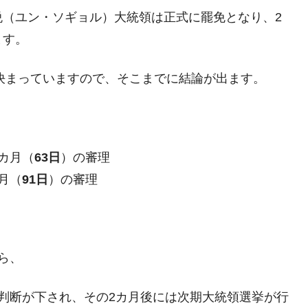
術の塊！
悦（ユン・ソギョル）大統領は正式に罷免となり、2
ます。
都道府県とは？
と決まっていますので、そこまでに結論が出ます。
がもらえる賞金とは？
？
カ月（
63日
）の審理
りそうなスーパーリーグとは？
月（
91日
）の審理
高位だった選手とは？
打っている意外な選手とは？
は？
ら、
判断が下され、その2カ月後には次期大統領選挙が行