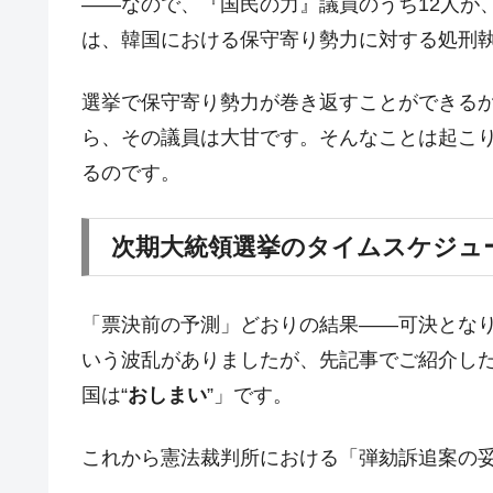
――なので、『国民の力』議員のうち12人が
JPモルガン「韓国レバレッジETFの
『Money1』
は、韓国における保守寄り勢力に対する処刑
韓国『国民年金公団』株価暴落で200
『Money1』
韓国政府「ニセＫ-ブランドを通報しよ
『Money1』
選挙で保守寄り勢力が巻き返すことができる
ら、その議員は大甘です。そんなことは起こ
韓国「橋が落ちました」⇒ 耐久性「な
『Money1』
るのです。
韓国鉄鋼最大手『POSCO』ズブズブ沈
『Money1』
米国下院「韓国の公務員個人をターゲ
『Money1』
次期大統領選挙のタイムスケジュ
する差別。許してはおかぬ
韓国ボンクラ政策室長･金容範、株価
『Money1』
「票決前の予測」どおりの結果――可決とな
韓国半導体『SKハイニックス』2026
『Money1』
いう波乱がありましたが、先記事でご紹介し
韓国･加徳島新国際空港「またも暗礁」の
『Money1』
国は“
おしまい
”」です。
【速報】韓国株式市場の暴落・本日07
『Money1』
発動！
これから憲法裁判所における「弾劾訴追案の
IT産業は人を雇用する効果は低い。全
『Money1』