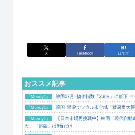
X
Facebook
はてブ
おススメ記事
韓国07月･物価指数「2.8％」に低下 
『Money1』
韓国･猛暑でソウル市全域「猛暑重大
『Money1』
【日本市場再挑戦中】韓国『現代自動車
『Money1』
た。『起亜』は9台だけ