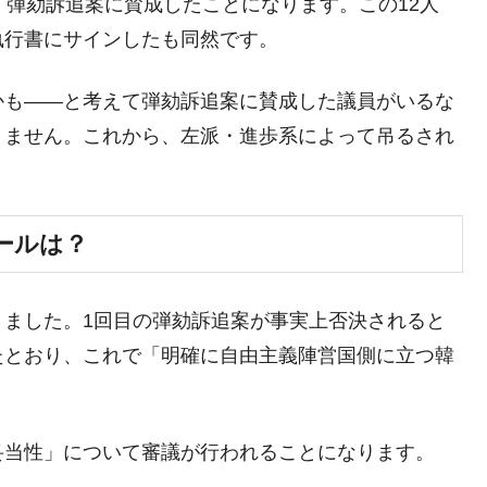
、弾劾訴追案に賛成したことになります。この12人
清算はほぼ終わった」
執行書にサインしたも同然です。
兆蒸発。
うキャンペーン」⇒ あの名物教授も登場！
かも――と考えて弾劾訴追案に賛成した議員がいるな
りません。これから、左派・進歩系によって吊るされ
さすぎ」では。
む。営業利益80.2％も減少
ットにぶん殴る法案」提出！⇒ クーパン問題は合衆国企業に対
ールは？
暴落に他人事のような発言。
りました。1回目の弾劾訴追案が事実上否決されると
年2Qの業績「史上最高益」当期純利益は前年同期比13.4倍に。
たとおり、これで「明確に自由主義陣営国側に立つ韓
危機 ⇒ 10.7兆では損が出るからできない。
月29日(水)もサイドカー・サーキットブレイカーの二段コンボ
妥当性」について審議が行われることになります。
産業の半分未満しか雇用を生まない