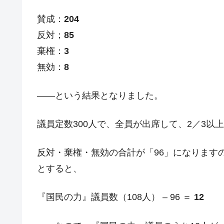
壟断
賛成：
204
韓国･警察職員が「丸刈りになって抗
『Money1』
反対；
85
中国だけが鉄鋼輸出を異常増加させる 
『Money1』
棄権：
3
韓国製造業「半導体絶好調」のウラで他
『Money1』
無効：
8
【米韓激突案件】韓国消費者院が『クーパ
『Money1』
――という結果となりました。
韓国で猛暑。南東部では干ばつ
『Money1』
韓国型イージス搭載の次世代駆逐艦「KD
『Money1』
議員定数300人で、全員が出席して、2／3以
【対日本円】ウォン安が急進！ 日米
『Money1』
韓国政府『BYD』車への補助金を全廃 
反対・棄権・無効の合計が「96」になります
『Money1』
1.9倍！
とすると、
在韓米国大使スティールが着韓！⇒ 
『Money1』
ドを掲げる「在韓反米勢力」
『国民の力』議員数（108人） – 96 ＝
12
韓国政府「2035年までに18.4GW規
『Money1』