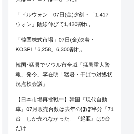
「ドルウォン」07日(金)夕刻・「1,417
ウォン」陰線伸びて1,420割れ。
「韓国株式市場」07日(金)決着・
KOSPI「6,258」6,300割れ。
韓国･猛暑でソウル市全域「猛暑重大警
報」発令。李在明「猛暑・干ばつ対処状
況点検会議」
【日本市場再挑戦中】韓国『現代自動
車』07月販売台数は去年のほぼ半分「71
台」しか売れなかった。『起亜』は9台
だけ