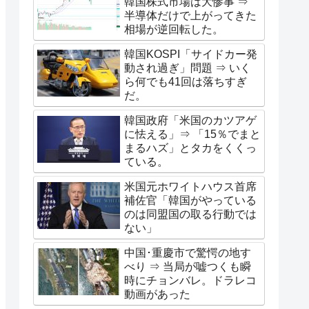
韓国株式市場は大惨事 ⇒
半導体だけで上がってきた
相場が逆回転した。
韓国KOSPI「サイドカー発
動され過ぎ」問題 ⇒ いく
ら何でも41回は落ちすぎ
だ。
韓国政府「米国のカツアゲ
に怯える」⇒ 「15％でまと
まるハズ」とタカをくくっ
ている。
米国元ホワイトハウス首席
補佐官「韓国がやっている
のは同盟国の取る行動では
ない」
中国･重慶市で驚愕の地す
べり ⇒ 当局が嘘つくも瞬
時にチョンバレ。ドラレコ
動画があった