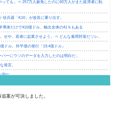
っても」⇒ 257万人赦免したのに60万人がまた延滞者に転
･珍兵器「K10」が改良に乗り出す。
。半導体だけで410億ドル、輸出全体の41％もある
。せや、若者に起業させよう」⇒ どんな雇用対策だソレ。
79億ドル。外平債の発行「19.4億ドル」
ーバーにウソのデータを入力したのは明白だ」
薄な発言。
な国だ。
ます」⇒「金を経由するドル入手」手段ではないのか？
4億ドル」まで拡大 ⇒ 海外資金の動きに強く左右される状態
訴追案が可決しました。
ない「50.5％」に上昇
れた ⇒ 国家が行った恐るべき株価操作であり、空前の国政