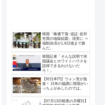
韓国「株価下落･追証･反対
売買の地獄絵図」現実に ⇒
強制決済が1,422億まで膨
んだ。
韓国記者「そんな説明で米
国議会とホワイトハウスを
説得できるわけないだ
ろ！」
【対日本円】ウォン安が急
進！ 日米の協調に韓国がい
っちょがみしたのでは。
【07月13日暗黒の月曜日】