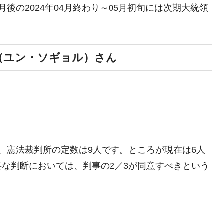
後の2024年04月終わり～05月初旬には次期大統領
（ユン・ソギョル）さん
が、憲法裁判所の定数は9人です。ところが現在は6人
な判断においては、判事の2／3が同意すべきという