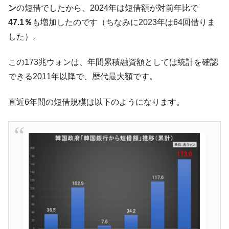
や、若者に起業させよう」⇒ どんな雇用対策だソレ。
ン
の短借でしたから、2024年は短借額が対前年比で
47.1％
も増加したのです（ちなみに2023年は64回借りま
【韓国の外貨準備】2026年07月は4,279億ド
『Money1』
ル。外平債の発行「19.4億ドル」
した）。
韓国「ここは北朝鮮なのか。選管がサーバ
『Money1』
この173兆ウォンは、年間累積融資額としては統計を確認
ーにウソのデータを入力したのは明白だ」
できる2011年以降で、歴代最大額です。
韓国･李在明さっそく不動産対策で浅薄な発
『Money1』
言。
直近6年間の短借規模は以下のようになります。
韓国は「中国と同じく」投資に不適格な国
『Money1』
だ。
『韓国銀行』が「金の保有量を増やしま
『Money1』
す」⇒「金を経由するドル入手」手段ではないのか？
韓国･外為取引量「1日当たり1,214.4億ド
『Money1』
ル」まで拡大 ⇒ 海外資金の動きに強く左右される状態
韓国･帰ってきた李在明。李在明を支持しな
『Money1』
い「50.5％」に上昇
韓国大統領府ボンクラ政策室長が告発され
『Money1』