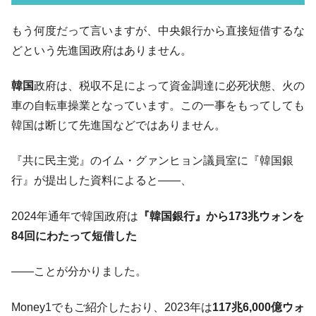
韓国メディアが「韓国政府と李在明が吊る
『Money1』
される可能性もあるのでは」とほのめかす。
もう何度だって言いますが、中央銀行から直接短借するな
韓国07月･物価指数「2.8％」に低下 ⇒ 実は
『Money1』
どという先進国政府はありません。
コアコアは上がった。
韓国･猛暑でソウル市全域「猛暑重大警報」
『Money1』
韓国
政府は、税収不足によって資金調達に必死状態、火の
発令。李在明「猛暑・干ばつ対処状況点検会議」
車の自転車操業となっています。この一事をもってしても
【日本市場再挑戦中】韓国『現代自動車』
『Money1』
韓国は断じて先進国などではありません。
07月販売台数は去年のほぼ半分「71台」しか売れなかっ
た。『起亜』は9台だけ
『共に民主党』のイム・グァンヒョン議員室に『韓国銀
韓国「信用赦免を何回やっても、何回やっ
『Money1』
行』が提出した資料によると――、
ても」⇒ 257万人赦免したのに60万人がまた延滞者に転
落！
2024年通年で韓国政府は
『韓国銀行』から173兆ウォンを
韓国K9専用砲弾･装薬自動供給装甲車両･珍
『Money1』
84回にわたって短借した
兵器「K10」が改良に乗り出す。
韓国「2026年07月の輸出入」絶好調。半導
――ことが分かりました。
『Money1』
体だけで410億ドル、輸出全体の41％もある
Money1でもご紹介したおり、2023年は
117兆6,000億ウォ
韓国･李在明「青年層の雇用状況が悪い。せ
『Money1』