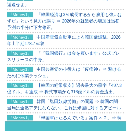
返還せよ」
「韓国経済は3％成長するから雇用も強いは
『Money1』
ずだ」という見方は誤り ⇒ 2026年の就業者の増加は当初
予測の半分に下方修正。
中国産電気自動車による韓国猛爆撃。2026
『Money1』
年上半期178.7％増
「『韓国銀行』は金を買います」公式プレ
『Money1』
スリリースの中身。
中国共産党の小役人は「疫病神」⇒ 避ける
『Money1』
ために休業ラッシュ。
【韓国の経常収支】過去最大の黒字「497.3
『Money1』
億ドル」を達成 ⇒ 株式市場から316億ドルの資金流出。
韓国「塩田奴隷労働」の問題 ⇒ 韓国の闇･
『Money1』
当局は全然アテにならない。これは米国に対するアピール
「韓国軍はたるんでいる」案件 × ２。⇒ 韓
『Money1』
国軍をダメにする最強タッグ「李在明 + 安圭伯」