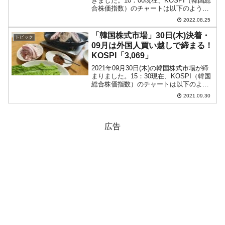
きました。10：00現在、KOSPI（韓国総
合株価指数）のチャートは以下のように
なっています（チャートは
2022.08.25
『Investing.com』より引用）。小幅ギャ
ップアップで始まりました。押し目ポイ
「韓国株式市場」30日(木)決着・
トピック
ント...
09月は外国人買い越しで締まる！
KOSPI「3,069」
2021年09月30日(木)の韓国株式市場が締
まりました。15：30現在、KOSPI（韓国
総合株価指数）のチャートは以下のよう
になっています（チャートは
2021.09.30
『Investing.com』より引用）。陽線で締
まりました。前日よりは上がりしました
が...
広告