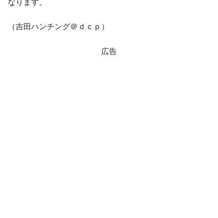
は韓国で『BYD』車は売れている。6カ月で対前年同期比
なります。
1.9倍！
（吉田ハンチング＠ｄｃｐ）
在韓米国大使スティールが着韓！⇒ さっそ
『Money1』
く空港に詰めかけ「出て行け！」「極右勢力」のプラカー
ドを掲げる「在韓反米勢力」
広告
韓国政府「2035年までに18.4GW規模のAIデ
『Money1』
ータセンター整備」⇒ だから無理だってば。
JPモルガン「韓国レバレッジETFの清算は
『Money1』
ほぼ終わった」
韓国『国民年金公団』株価暴落で200兆蒸
『Money1』
発。
日本の誇る海洋資源調査船『白嶺』は先進技術の
Fact1
塊！
夏の甲子園、優勝校を最も多く輩出している都道
Fact1
府県とは？
今話題の「楽天ライオンズ」とは？
Fact1
奇跡の毛色「白毛馬」とは？
Fact1