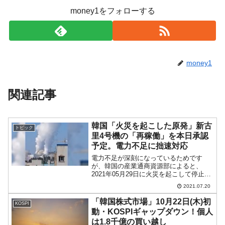
money1をフォローする
money1
関連記事
韓国「火災を起こした原発」新古
トピック
里4号機の「再稼働」を本日承認
予定。電力不足に拙速対応
電力不足が深刻になっているためです
が、韓国の産業通商資源部によると、
2021年05月29日に火災を起こして停止し
た古里原子力発電所の「新4号機」の再稼
2021.07.20
働を、07月20日（本日！）に承認する予
定であることが分かりました。↑ご覧のよ
「韓国株式市場」10月22日(木)初
KOSPI
うにコレクタ...
動・KOSPIギャップダウン！個人
は1.8千億の買い越し