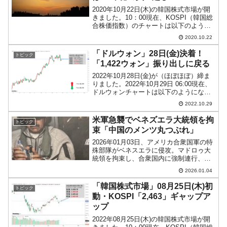
2020年10月22日(木)の韓国株式市場が開
きました。10：00現在、KOSPI（韓国総
合株価指数）のチャートは以下のように
なっています（チャートは
2020.10.22
『Investing.com』より引用）。KOSPIは
ギャップダウンして下に向かっていま
「ドルウォン」28日(金)決着！
トピック
す...
「1,422ウォン」振り出しに戻る
2022年10月28日(金)が（ほぼほぼ）締ま
りました。2022年10月29日 06:00現在、
ドルウォンチャートは以下のようになっ
ています（チャートは『Investing.com』
2022.10.29
より引用：以下同）。結局コマ足になり
ました。上下に長いヒゲ...
米軍急襲でベネズエラ大統領を拘
トピック
束「中国のメンツ丸つぶれ」
2026年01月03日、アメリカ合衆国軍の特
殊部隊がベネスエラに侵攻。マドロゥ大
統領を拘束し、合衆国内に強制連行、連
邦拘置所に収監することに成功しまし
2026.01.04
た。↑米軍に拘束されて合衆国内に移送さ
れるマドロゥ大統領。↑YouTube『TBS
「韓国株式市場」08月25日(木)初
トピック
NEW...
動・KOSPI「2,463」ギャップア
ップ
2022年08月25日(木)の韓国株式市場が開