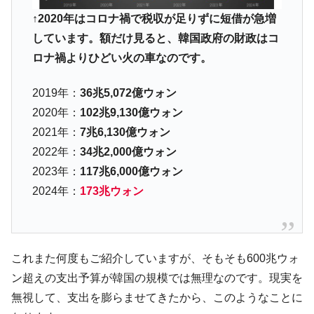
た ⇒ 国家が行った恐るべき株価操作であり、空前の国政壟
↑2020年はコロナ禍で税収が足りずに短借が急増
断
しています。額だけ見ると、韓国政府の財政はコ
韓国･警察職員が「丸刈りになって抗議活
『Money1』
ロナ禍よりひどい火の車なのです。
動」
中国だけが鉄鋼輸出を異常増加させる ⇒ 中
『Money1』
2019年：
36兆5,072億ウォン
国の過剰生産が世界を蝕む。
2020年：
102兆9,130億ウォン
韓国製造業「半導体絶好調」のウラで他業
『Money1』
2021年：
7兆6,130億ウォン
種は全般的「不調」⇒ PSIが示す現況は決して良くない。
2022年：
34兆2,000億ウォン
【米韓激突案件】韓国消費者院が『クーパ
『Money1』
2023年：
117兆6,000億ウォン
ン』1人当たり賠償10万ウォンを認定 ⇒ 総額3兆7,000億
2024年：
173兆ウォン
韓国で猛暑。南東部では干ばつ
『Money1』
韓国型イージス搭載の次世代駆逐艦
『Money1』
「KDDX」1番艦、2032年竣工と公示
これまた何度もご紹介していますが、そもそも600兆ウォ
【対日本円】ウォン安が急進！ 日米の協調
『Money1』
に韓国がいっちょがみしたのでは。
ン超えの支出予算が韓国の規模では無理なのです。現実を
無視して、支出を膨らませてきたから、このようなことに
韓国政府『BYD』車への補助金を全廃 ⇒ 実
『Money1』