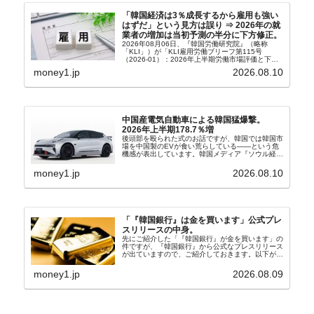
「韓国経済は3％成長するから雇用も強い
はずだ」という見方は誤り ⇒ 2026年の就
業者の増加は当初予測の半分に下方修正。
2026年08月06日、『韓国労働研究院』（略称
「KLI」）が「KLI雇用労働ブリーフ第115号
（2026-01）：2026年上半期労働市場評価と下半
期労働市場展望」を公表しました。Money1でも何
money1.jp
2026.08.10
度もご紹介していますが、政府が何よりも大...
中国産電気自動車による韓国猛爆撃。
2026年上半期178.7％増
後頭部を殴られた式のお話ですが、韓国では韓国市
場を中国製のEVが食い荒らしている――という危
機感が表出しています。韓国メディア『ソウル経
済』の記事から一部を以下に引きます。記事タイト
ルは「中国EVの大攻勢…東風もプジョーと手を組
money1.jp
2026.08.10
み韓国進出」...
「『韓国銀行』は金を買います」公式プレ
スリリースの中身。
先にご紹介した「『韓国銀行』が金を買います」の
件ですが、『韓国銀行』から公式なプレスリリース
が出ていますので、ご紹介しておきます。以下が全
文和訳です。表題：韓国銀行、国内生産金の買い入
れ協力体制を構築□『韓国銀行』は、国内生産金の
money1.jp
2026.08.09
買い入れに...