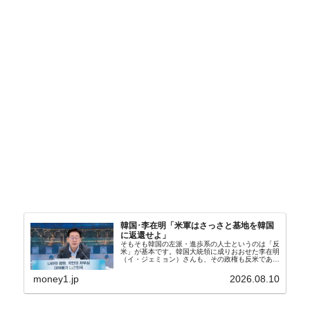
韓国･李在明「米軍はさっさと基地を韓国
に返還せよ」
そもそも韓国の左派・進歩系の人士というのは「反
米」が基本です。韓国大統領に成りおおせた李在明
（イ・ジェミョン）さんも、その政権も反米であ
り、親北・親中国が基本路線。ボンクラの安圭伯
（アン・ギュベク）さんが国防部長（長官）を努め
money1.jp
2026.08.10
ていることもあ...