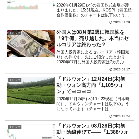
2026年01月29日(木)の韓国株式市場が締
まりました。15:31現在、KOSPI（韓国総
合株価指数）のチャートは以下のように
なっています（チャートは
2026.01.29
『Investing.com』より引用）。底から戻
しましたが陰線で終わりました。KOSP...
外国人は08月第2週に韓国株を
トピック
「9千億」売り越した。本当にセ
ルコリアは終わった？
外国人投資家によるセルコリア（韓国売
り）の件です。先にご紹介したとおり、
2020年07月に外国人投資家は7カ月ぶり
に韓国株式市場で「買い越し」に転じま
2020.08.17
した（月次データによる）。韓国メディ
アではこれを「外国人投資家が帰ってき
「ドルウォン」12月24日(木)初
トピック
た！」と喜んでいる...
動・ウォン高方向「1,105ウォ
ン」でヨコヨコ
2020年12月24日(木)10：23現在（日本時
間）、ドルウォンチャートは以下のよう
になっています（チャートは
『Investing.com』より引用：以下同）。
2020.12.24
ウォン安方向へ上がってスタートしまし
たが陰線です。「1ドル＝1,105ウォ
「ドルウォン」08月28日(木)初
トピック
ン」...
動・陰線伸びて――「1,388ウォ
ン」