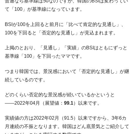
普通なら基準線は50なのですが、韓国のBSIは変わってい
【対日本円】ウォン安が急進！ 日米の協調
『Money1』
て「100」が基準線になっています。
に韓国がいっちょがみしたのでは。
韓国政府『BYD』車への補助金を全廃 ⇒ 実
『Money1』
BSIが100を上回ると前月に「比べて肯定的な見通し」、
は韓国で『BYD』車は売れている。6カ月で対前年同期比
100を下回ると「否定的な見通し」が見込まれます。
1.9倍！
在韓米国大使スティールが着韓！⇒ さっそ
『Money1』
上掲のとおり、「見通し」「実績」のBSIはともにずっと
く空港に詰めかけ「出て行け！」「極右勢力」のプラカー
ドを掲げる「在韓反米勢力」
基準線「100」を下回ったママです。
韓国政府「2035年までに18.4GW規模のAIデ
『Money1』
つまり韓国では、景況感において「否定的な見通し」が継
ータセンター整備」⇒ だから無理だってば。
続しているのです。
JPモルガン「韓国レバレッジETFの清算は
『Money1』
ほぼ終わった」
どのくらい否定的な景況感が続いているかというと
韓国『国民年金公団』株価暴落で200兆蒸
『Money1』
――2022年04月（展望値：
99.1
）以来です。
発。
韓国政府「ニセＫ-ブランドを通報しようキ
『Money1』
実績値の方は2022年02月（91.5）以来ですから、3年6カ
ャンペーン」⇒ あの名物教授も登場！
月連続の不振となります。韓国はどん底景気とご紹介して
韓国「橋が落ちました」⇒ 耐久性「なさす
『Money1』