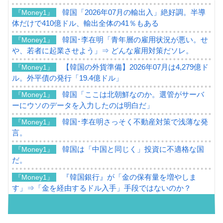
韓国「2026年07月の輸出入」絶好調。半導
『Money1』
体だけで410億ドル、輸出全体の41％もある
韓国･李在明「青年層の雇用状況が悪い。せ
『Money1』
や、若者に起業させよう」⇒ どんな雇用対策だソレ。
【韓国の外貨準備】2026年07月は4,279億ド
『Money1』
ル。外平債の発行「19.4億ドル」
韓国「ここは北朝鮮なのか。選管がサーバ
『Money1』
ーにウソのデータを入力したのは明白だ」
韓国･李在明さっそく不動産対策で浅薄な発
『Money1』
言。
韓国は「中国と同じく」投資に不適格な国
『Money1』
だ。
『韓国銀行』が「金の保有量を増やしま
『Money1』
す」⇒「金を経由するドル入手」手段ではないのか？
韓国･外為取引量「1日当たり1,214.4億ド
『Money1』
ル」まで拡大 ⇒ 海外資金の動きに強く左右される状態