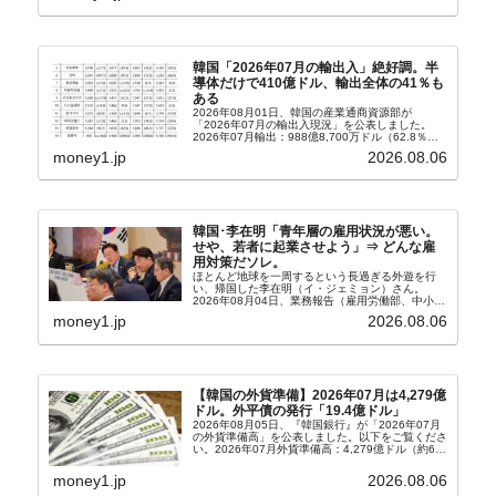
韓国「2026年07月の輸出入」絶好調。半
導体だけで410億ドル、輸出全体の41％も
ある
2026年08月01日、韓国の産業通商資源部が
「2026年07月の輸出入現況」を公表しました。
2026年07月輸出：988億8,700万ドル（62.8％）
輸入：685億6,300万ドル（26.5％）貿易収支：
money1.jp
2026.08.06
303億2,400万ドル2026...
韓国･李在明「青年層の雇用状況が悪い。
せや、若者に起業させよう」⇒ どんな雇
用対策だソレ。
ほとんど地球を一周するという長過ぎる外遊を行
い、帰国した李在明（イ・ジェミョン）さん。
2026年08月04日、業務報告（雇用労働部、中小ベ
ンチャー企業部、公正取引委員会）を主催。この席
money1.jp
2026.08.06
上、韓国大統領に成りおおせた李在明（イ・ジェミ
ョン）さん...
【韓国の外貨準備】2026年07月は4,279億
ドル。外平債の発行「19.4億ドル」
2026年08月05日、『韓国銀行』が「2026年07月
の外貨準備高」を公表しました。以下をご覧くださ
い。2026年07月外貨準備高：4,279億ドル（約67
兆4,456億円）※前月比：+6億ドル＜＜内訳＞＞
⇒Securities：3,80...
money1.jp
2026.08.06