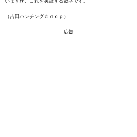
いますが、これを実証する数字です。
ぎ」では。
韓国鉄鋼最大手『POSCO』ズブズブ沈む。
『Money1』
（吉田ハンチング＠ｄｃｐ）
営業利益80.2％も減少
広告
米国下院「韓国の公務員個人をターゲット
『Money1』
にぶん殴る法案」提出！⇒ クーパン問題は合衆国企業に対
する差別。許してはおかぬ
韓国ボンクラ政策室長･金容範、株価暴落に
『Money1』
他人事のような発言。
韓国半導体『SKハイニックス』2026年2Qの
『Money1』
業績「史上最高益」当期純利益は前年同期比13.4倍に。
韓国･加徳島新国際空港「またも暗礁」の危
『Money1』
機 ⇒ 10.7兆では損が出るからできない。
【速報】韓国株式市場の暴落・本日07月29
『Money1』
日(水)もサイドカー・サーキットブレイカーの二段コンボ
発動！
IT産業は人を雇用する効果は低い。全産業の
『Money1』
半分未満しか雇用を生まない