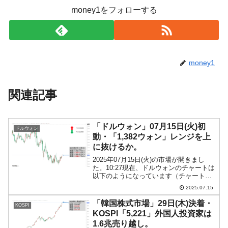
money1をフォローする
money1
関連記事
「ドルウォン」07月15日(火)初
ドルウォン
動・「1,382ウォン」レンジを上
に抜けるか。
2025年07月15日(火)の市場が開きまし
た。10:27現在、ドルウォンのチャートは
以下のようになっています（チャートは
『Investing.com』より引用）。これから
2025.07.15
ローソク足の調整が入るかもしれません
が、現在のところ「1ドル＝1,3...
「韓国株式市場」29日(木)決着・
KOSPI
KOSPI「5,221」外国人投資家は
1.6兆売り越し。