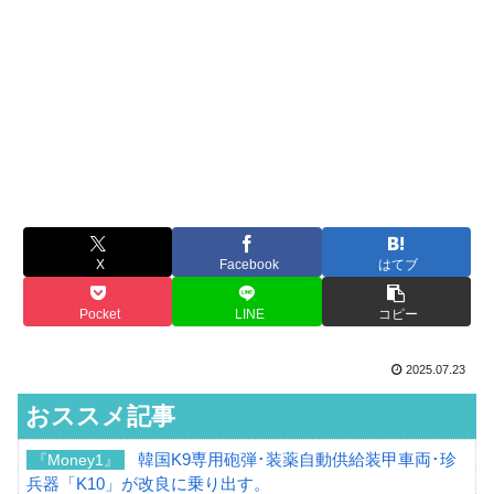
X
Facebook
はてブ
Pocket
LINE
コピー
2025.07.23
おススメ記事
韓国K9専用砲弾･装薬自動供給装甲車両･珍
『Money1』
兵器「K10」が改良に乗り出す。