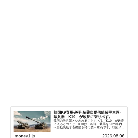
韓国K9専用砲弾･装薬自動供給装甲車両･
珍兵器「K10」が改良に乗り出す。
韓国の珍兵器といわれることもある「K10」が改良
に入るとのこと。K10は、砲弾・装薬をK9の車内
へ自動供給する機能を持つ装甲車両です。韓国メデ
ィア『Chosun Biz』が報じていますので、同記事
から以下に一部を引きます。2005年に初めて...
money1.jp
2026.08.06