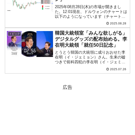
2025年08月28日(木)の市場が開きまし
た。12:01現在、ドルウォンのチャートは
以下のようになっています（チャートは
『Investing.com』より引用）。陰線が伸
2025.08.28
びています。現在のところ「1ドル＝
1,388ウォン」近辺の攻防となっ...
韓国大統領室「みんな欲しがる」
トピック
デジタルグッズの配布始める。李
在明大統領「就任50日記念」
とうとう韓国の大統領に成りおおせた李
在明（イ・ジェミョン）さん。生来の嘘
つきで前科四犯の李在明（イ・ジェミョ
ン）さん率いる政府ができてしまったわ
2025.07.26
けですが、大統領室が面白いことになっ
てきました。2025年07月23日、大統領室
のホームページに...
広告