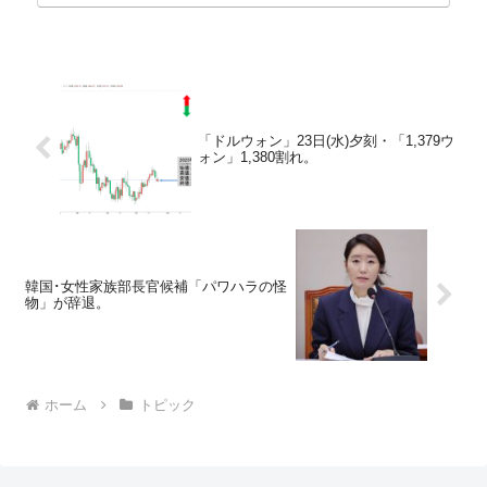
「ドルウォン」23日(水)夕刻・「1,379ウ
ォン」1,380割れ。
韓国･女性家族部長官候補「パワハラの怪
物」が辞退。
ホーム
トピック