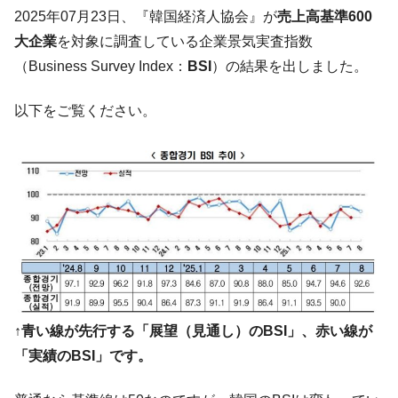
韓国･帰ってきた李在明。李在明を支持しな
2025年07月23日、『韓国経済人協会』が
売上高基準600
『Money1』
い「50.5％」に上昇
大企業
を対象に調査している企業景気実査指数
韓国大統領府ボンクラ政策室長が告発され
『Money1』
（Business Survey Index：
BSI
）の結果を出しました。
た ⇒ 国家が行った恐るべき株価操作であり、空前の国政壟
断
以下をご覧ください。
韓国･警察職員が「丸刈りになって抗議活
『Money1』
動」
中国だけが鉄鋼輸出を異常増加させる ⇒ 中
『Money1』
国の過剰生産が世界を蝕む。
韓国製造業「半導体絶好調」のウラで他業
『Money1』
種は全般的「不調」⇒ PSIが示す現況は決して良くない。
【米韓激突案件】韓国消費者院が『クーパ
『Money1』
ン』1人当たり賠償10万ウォンを認定 ⇒ 総額3兆7,000億
韓国で猛暑。南東部では干ばつ
『Money1』
↑青い線が先行する「展望（見通し）のBSI」、赤い線が
「実績のBSI」です。
韓国型イージス搭載の次世代駆逐艦
『Money1』
「KDDX」1番艦、2032年竣工と公示