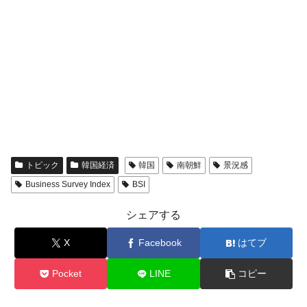
える賞金とは？
平成仮面ライダーの意外すぎるモチーフとは？
Fact1
発表から2日で大崩壊、鳴かず飛ばずに終わりそう
Fact1
なスーパーリーグとは？
日本人マスターズ挑戦の歴史。松山以前に最高位
Fact1
だった選手とは？
甲子園通算本塁打、最多の清原に次いで多く打っ
Fact1
ている意外な選手とは？
セレクトセールの高額取引馬が稼いだ金額とは？
Fact1
トピック
韓国経済
韓国
南朝鮮
景況感
Business Survey Index
BSI
シェアする
X
Facebook
はてブ
Pocket
LINE
コピー