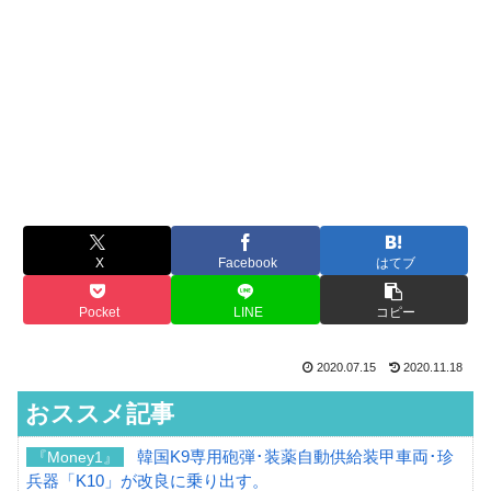
X
Facebook
はてブ
Pocket
LINE
コピー
2020.07.15
2020.11.18
おススメ記事
韓国K9専用砲弾･装薬自動供給装甲車両･珍
『Money1』
兵器「K10」が改良に乗り出す。