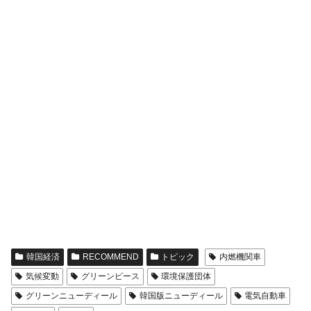
える賞金とは？
平成仮面ライダーの意外すぎるモチーフとは？
Fact1
発表から2日で大崩壊、鳴かず飛ばずに終わりそう
Fact1
なスーパーリーグとは？
日本人マスターズ挑戦の歴史。松山以前に最高位
Fact1
だった選手とは？
甲子園通算本塁打、最多の清原に次いで多く打っ
Fact1
ている意外な選手とは？
セレクトセールの高額取引馬が稼いだ金額とは？
Fact1
韓国経済
RECOMMEND
トピック
内燃機関車
気候変動
グリーンピース
環境保護団体
グリーンニューディール
韓国版ニューディール
電気自動車