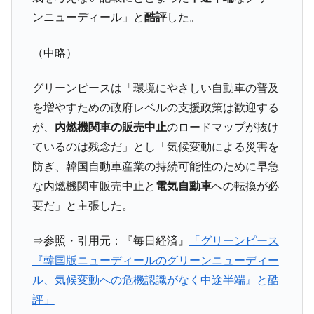
【対日本円】ウォン安が急進！ 日米の協調
『Money1』
ンニューディール」と
酷評
した。
に韓国がいっちょがみしたのでは。
韓国政府『BYD』車への補助金を全廃 ⇒ 実
『Money1』
（中略）
は韓国で『BYD』車は売れている。6カ月で対前年同期比
1.9倍！
グリーンピースは「環境にやさしい自動車の普及
在韓米国大使スティールが着韓！⇒ さっそ
『Money1』
を増やすための政府レベルの支援政策は歓迎する
く空港に詰めかけ「出て行け！」「極右勢力」のプラカー
が、
内燃機関車の販売中止
のロードマップが抜け
ドを掲げる「在韓反米勢力」
ているのは残念だ」とし「気候変動による災害を
韓国政府「2035年までに18.4GW規模のAIデ
『Money1』
防ぎ、韓国自動車産業の持続可能性のために早急
ータセンター整備」⇒ だから無理だってば。
な内燃機関車販売中止と
電気自動車
への転換が必
JPモルガン「韓国レバレッジETFの清算は
『Money1』
要だ」と主張した。
ほぼ終わった」
韓国『国民年金公団』株価暴落で200兆蒸
『Money1』
⇒参照・引用元：『毎日経済』
「グリーンピース
発。
『韓国版ニューディールのグリーンニューディー
韓国政府「ニセＫ-ブランドを通報しようキ
『Money1』
ル、気候変動への危機認識がなく中途半端』と酷
ャンペーン」⇒ あの名物教授も登場！
評」
韓国「橋が落ちました」⇒ 耐久性「なさす
『Money1』