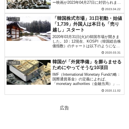
ー映画が2023年04月27日に封切られま
す。『文在寅です』というタイトルなの
2023.04.22
ですが、この中で文在寅さんは「5年間の
成果があっという間に崩れ、むなしい気
「韓国株式市場」31日初動・始値
トピック
持ちがする」と述べ...
「1,739」外国人は本日も「売り
越し」スタート
2020年03月31日(火)の韓国市場が開きま
した。10：12現在、KOSPI（韓国総合株
価指数）のチャートは以下のようになっ
ています（チャートは『Investing.com』
2020.03.31
より引用）。始値「1,739.29」と前日終
値をギャップアップし...
韓国が「外貨準備」を膨らませる
韓国経済
ためにやってそうな10項目
IMF（International Monetary Fundの略：
国際通貨基金）の定義によれば、
「monetary authorities（金融当局）」が
管理している「容易に利用可能」な「外
2020.11.02
貨資産」、となっています。この「容易
に利用可能」...
広告