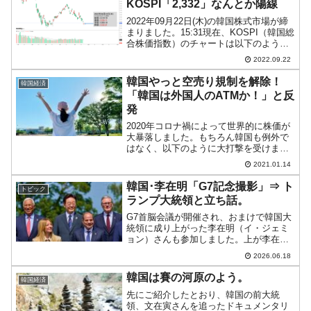
KOSPI「2,332」なんとか陽線
2022年09月22日(木)の韓国株式市場が締
まりました。15:31現在、KOSPI（韓国総
合株価指数）のチャートは以下のように
なっています（チャートは
2022.09.22
『Investing.com』より引用）。なんとか
陽線になりました。『FOMC』通過第1...
韓国やっと空売り規制を解除！
韓国経済
「韓国は外国人のATMか！」と反
発
2020年コロナ禍によって世界的に株価が
大暴落しました。もちろん韓国も例外で
はなく、以下のように大打撃を受けまし
た（以下のKOSPI（韓国総合株価指数）
2021.01.14
チャートは『Investing.com』より引用：
日足です）。コロナ禍によるKOSPIの...
韓国･李在明「G7記念撮影」⇒ ト
トピック
ランプ大統領と立ち話。
G7首脳会議が開催され、おまけで韓国大
統領に成り上がった李在明（イ・ジェミ
ョン）さんも参加しました。上が李在明
（イ・ジェミョン）さんが撮影したかっ
2026.06.18
た記念写真です。大統領府は以下のよう
な、アメリカ合衆国・トランプ大統領の
韓国は賽の河原のよう。
韓国経済
近くにいる李在明（イ・...
先にご紹介したとおり、韓国の前大統
領、文在寅さんを追ったドキュメンタリ