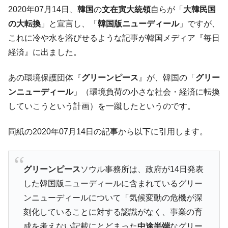
韓国･帰ってきた李在明。李在明を支持しな
2020年07月14日、
韓国
の
文在寅大統領
自らが「
大韓民国
『Money1』
い「50.5％」に上昇
の大転換
」と宣言し、「
韓国版ニューディール
」ですが、
韓国大統領府ボンクラ政策室長が告発され
『Money1』
これに冷や水を浴びせるような記事が韓国メディア『毎日
た ⇒ 国家が行った恐るべき株価操作であり、空前の国政壟
経済』に出ました。
断
韓国･警察職員が「丸刈りになって抗議活
『Money1』
あの環境保護団体『
グリーンピース
』が、韓国の「
グリー
動」
ンニューディール
」（環境負荷の小さな社会・経済に転換
中国だけが鉄鋼輸出を異常増加させる ⇒ 中
『Money1』
していこうという計画）を一蹴したというのです。
国の過剰生産が世界を蝕む。
同紙の2020年07月14日の記事から以下に引用します。
韓国製造業「半導体絶好調」のウラで他業
『Money1』
種は全般的「不調」⇒ PSIが示す現況は決して良くない。
【米韓激突案件】韓国消費者院が『クーパ
『Money1』
グリーンピース
ソウル事務所は、政府が14日発表
ン』1人当たり賠償10万ウォンを認定 ⇒ 総額3兆7,000億
した韓国版ニューディールに含まれているグリー
韓国で猛暑。南東部では干ばつ
『Money1』
ンニューディールについて「気候変動の危機が深
韓国型イージス搭載の次世代駆逐艦
『Money1』
刻化していることに対する認識がなく、事業の育
「KDDX」1番艦、2032年竣工と公示
成を考えない記載にとどまった
中途半端
なグリー