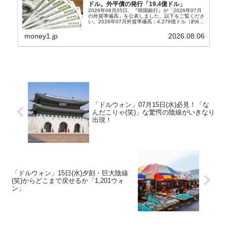
ドル。外平債の発行「19.4億ドル」
2026年08月05日、『韓国銀行』が「2026年07月
の外貨準備高」を公表しました。以下をご覧くださ
い。2026年07月外貨準備高：4,279億ドル（約67
兆4,456億円）※前月比：+6億ドル＜＜内訳＞＞
⇒Securities：3,80...
money1.jp
2026.08.06
「ドルウォン」07月15日(水)必見！「な
んだこりゃ(笑)」な驚愕の陰線がいきなり
出現！
「ドルウォン」15日(水)夕刻・巨大陰線
(笑)からどこまで戻せるか「1,201ウォ
ン」