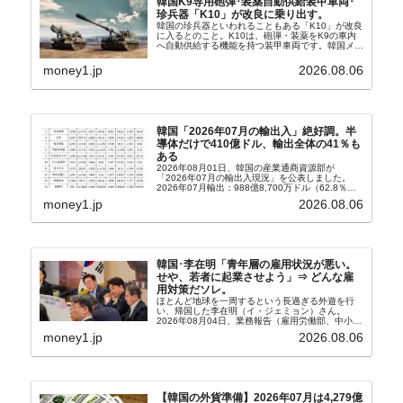
韓国K9専用砲弾･装薬自動供給装甲車両･
珍兵器「K10」が改良に乗り出す。
韓国の珍兵器といわれることもある「K10」が改良
に入るとのこと。K10は、砲弾・装薬をK9の車内
へ自動供給する機能を持つ装甲車両です。韓国メデ
ィア『Chosun Biz』が報じていますので、同記事
から以下に一部を引きます。2005年に初めて...
money1.jp
2026.08.06
韓国「2026年07月の輸出入」絶好調。半
導体だけで410億ドル、輸出全体の41％も
ある
2026年08月01日、韓国の産業通商資源部が
「2026年07月の輸出入現況」を公表しました。
2026年07月輸出：988億8,700万ドル（62.8％）
輸入：685億6,300万ドル（26.5％）貿易収支：
money1.jp
2026.08.06
303億2,400万ドル2026...
韓国･李在明「青年層の雇用状況が悪い。
せや、若者に起業させよう」⇒ どんな雇
用対策だソレ。
ほとんど地球を一周するという長過ぎる外遊を行
い、帰国した李在明（イ・ジェミョン）さん。
2026年08月04日、業務報告（雇用労働部、中小ベ
ンチャー企業部、公正取引委員会）を主催。この席
money1.jp
2026.08.06
上、韓国大統領に成りおおせた李在明（イ・ジェミ
ョン）さん...
【韓国の外貨準備】2026年07月は4,279億