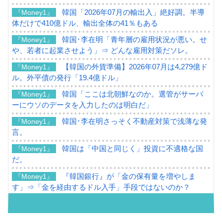
韓国「2026年07月の輸出入」絶好調。半導
『Money1』
体だけで410億ドル、輸出全体の41％もある
韓国･李在明「青年層の雇用状況が悪い。せ
『Money1』
や、若者に起業させよう」⇒ どんな雇用対策だソレ。
【韓国の外貨準備】2026年07月は4,279億ド
『Money1』
ル。外平債の発行「19.4億ドル」
韓国「ここは北朝鮮なのか。選管がサーバ
『Money1』
ーにウソのデータを入力したのは明白だ」
韓国･李在明さっそく不動産対策で浅薄な発
『Money1』
言。
韓国は「中国と同じく」投資に不適格な国
『Money1』
だ。
『韓国銀行』が「金の保有量を増やしま
『Money1』
す」⇒「金を経由するドル入手」手段ではないのか？
韓国･外為取引量「1日当たり1,214.4億ド
『Money1』
ル」まで拡大 ⇒ 海外資金の動きに強く左右される状態