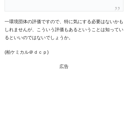
ぎ」では。
韓国鉄鋼最大手『POSCO』ズブズブ沈む。
『Money1』
営業利益80.2％も減少
一環境団体の評価ですので、特に気にする必要はないかも
米国下院「韓国の公務員個人をターゲット
しれませんが、こういう評価もあるということは知ってい
『Money1』
にぶん殴る法案」提出！⇒ クーパン問題は合衆国企業に対
るといいのではないでしょうか。
する差別。許してはおかぬ
韓国ボンクラ政策室長･金容範、株価暴落に
『Money1』
(柏ケミカル＠ｄｃｐ)
他人事のような発言。
広告
韓国半導体『SKハイニックス』2026年2Qの
『Money1』
業績「史上最高益」当期純利益は前年同期比13.4倍に。
韓国･加徳島新国際空港「またも暗礁」の危
『Money1』
機 ⇒ 10.7兆では損が出るからできない。
【速報】韓国株式市場の暴落・本日07月29
『Money1』
日(水)もサイドカー・サーキットブレイカーの二段コンボ
発動！
IT産業は人を雇用する効果は低い。全産業の
『Money1』
半分未満しか雇用を生まない