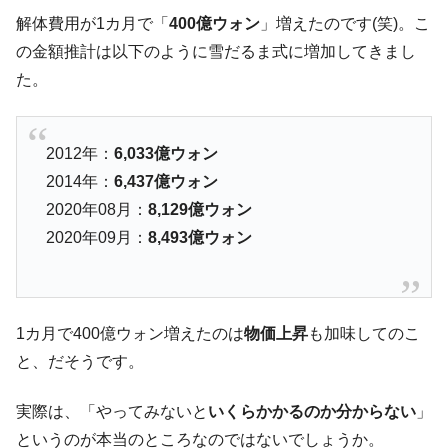
解体費用が1カ月で「
400億ウォン
」増えたのです(笑)。こ
韓国「橋が落ちました」⇒ 耐久性「なさす
『Money1』
の金額推計は以下のように雪だるま式に増加してきまし
ぎ」では。
た。
韓国鉄鋼最大手『POSCO』ズブズブ沈む。
『Money1』
営業利益80.2％も減少
米国下院「韓国の公務員個人をターゲット
『Money1』
2012年：
6,033億ウォン
にぶん殴る法案」提出！⇒ クーパン問題は合衆国企業に対
2014年：
6,437億ウォン
する差別。許してはおかぬ
2020年08月：
8,129億ウォン
韓国ボンクラ政策室長･金容範、株価暴落に
『Money1』
2020年09月：
8,493億ウォン
他人事のような発言。
日本の誇る海洋資源調査船『白嶺』は先進技術の
Fact1
塊！
夏の甲子園、優勝校を最も多く輩出している都道
Fact1
1カ月で400億ウォン増えたのは
物価上昇
も加味してのこ
府県とは？
と、だそうです。
今話題の「楽天ライオンズ」とは？
Fact1
実際は、「やってみないと
いくらかかるのか分からない
」
奇跡の毛色「白毛馬」とは？
Fact1
というのが本当のところなのではないでしょうか。