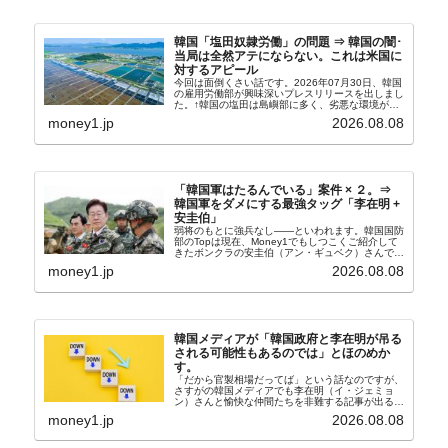
韓国「塩田奴隷労働」の問題 ⇒ 韓国の闇･
当局は全然アテにならない。これは米国に
対するアピール
今回は面倒くさい話です。2026年07月30日、韓国
の雇用労働部が興味深いプレスリリースを出しまし
た。↑韓国の塩田は島嶼部に多く、劣悪な環境が一
般に見られることが少ないため、事件の発覚を妨げ
money1.jp
2026.08.08
たといわれます（後述）。これは、いわゆる「塩田
奴隷...
「韓国軍はたるんでいる」案件 × ２。⇒
韓国軍をダメにする最強タッグ「李在明 +
安圭伯」
弱将のもとに強兵なし――といわれます。韓国国防
部のTopは現在、Money1でもしつこくご紹介して
きたボンクラの安圭伯（アン・ギュベク）さんで
す。↑経済的無知蒙昧な李在明（イ・ジェミョン）
money1.jp
2026.08.08
さんと「韓国初の文官上がり」の国防部長官安圭伯
（アン...
韓国メディアが「韓国政府と李在明が吊る
される可能性もあるのでは」とほのめか
す。
「だから官製相場だってば」という話なのですが、
さすがの韓国メディアでも李在明（イ・ジェミョ
ン）さんと愉快な仲間たちを非難する記事が出るよ
うになっています。もちろん株価の暴落についてで
money1.jp
2026.08.08
『朝鮮日報』に面白い記事が出ています。「東西南
北」というコ...