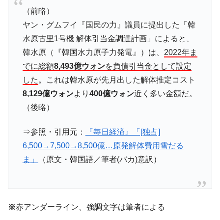
「KDDX」1番艦、2032年竣工と公示
（前略）
【対日本円】ウォン安が急進！ 日米の協調
『Money1』
ヤン・グムフイ『国民の力』議員に提出した「韓
に韓国がいっちょがみしたのでは。
水原古里1号機 解体引当金調達計画」によると、
韓国政府『BYD』車への補助金を全廃 ⇒ 実
『Money1』
韓水原（『韓国水力原子力発電』）は、
2022年ま
は韓国で『BYD』車は売れている。6カ月で対前年同期比
でに総額
8,493億ウォン
を負債引当金として設定
1.9倍！
した
。これは韓水原が先月出した解体推定コスト
在韓米国大使スティールが着韓！⇒ さっそ
『Money1』
8,129億ウォン
より
400億ウォン
近く多い金額だ。
く空港に詰めかけ「出て行け！」「極右勢力」のプラカー
（後略）
ドを掲げる「在韓反米勢力」
韓国政府「2035年までに18.4GW規模のAIデ
『Money1』
⇒参照・引用元：
『毎日経済』「[独占]
ータセンター整備」⇒ だから無理だってば。
6,500→7,500→8,500億…原発解体費用雪だる
JPモルガン「韓国レバレッジETFの清算は
『Money1』
ま」
（原文・韓国語／筆者(バカ)意訳）
ほぼ終わった」
韓国『国民年金公団』株価暴落で200兆蒸
『Money1』
発。
※
赤アンダーライン、強調文字は筆者による
韓国政府「ニセＫ-ブランドを通報しようキ
『Money1』
ャンペーン」⇒ あの名物教授も登場！