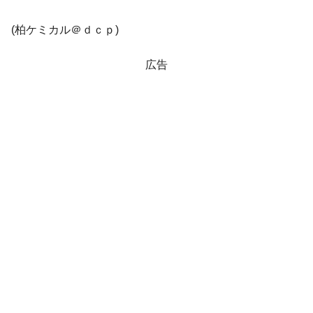
全て勝つといくら？ 競馬GI競走で勝利騎手がもら
Fact1
える賞金とは？
(柏ケミカル＠ｄｃｐ)
平成仮面ライダーの意外すぎるモチーフとは？
Fact1
発表から2日で大崩壊、鳴かず飛ばずに終わりそう
Fact1
広告
なスーパーリーグとは？
日本人マスターズ挑戦の歴史。松山以前に最高位
Fact1
だった選手とは？
甲子園通算本塁打、最多の清原に次いで多く打っ
Fact1
ている意外な選手とは？
セレクトセールの高額取引馬が稼いだ金額とは？
Fact1