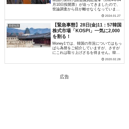
月10日投開票）が迫ってきましたので、
世論調査から目が離せなくなっていま
す。2024年01月26日、『韓国ギャラッ
2024.01.27
プ』が「2024年01月第4週目」の調査結
果を公表しました。まず、支持政党で
【緊急事態】28日(金)11：57韓国
基礎知識
す。『...
株式市場「KOSPI」一気に2,000
を割る！
Money1では、韓国の市況についてはもっ
ぱら為替をご紹介していますが、さすが
にこれは取り上げざるを得ません。韓国
株式市場の状況を表す「KOSPI」（韓国
2020.02.28
総合株価指数）が「2,000」を割り込みま
した。以下のチャートをご覧ください
（チャート...
広告