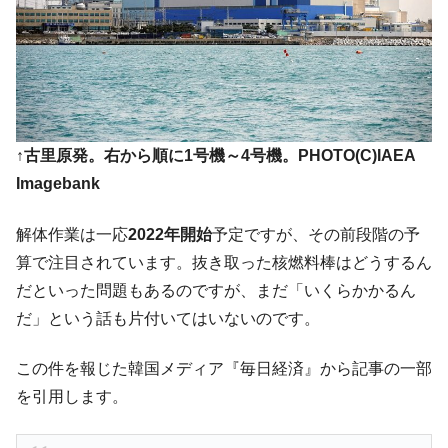
『Money1』
ル」まで拡大 ⇒ 海外資金の動きに強く左右される状態
韓国･帰ってきた李在明。李在明を支持しな
『Money1』
い「50.5％」に上昇
韓国大統領府ボンクラ政策室長が告発され
『Money1』
た ⇒ 国家が行った恐るべき株価操作であり、空前の国政壟
断
↑古里原発。右から順に1号機～4号機。PHOTO(C)IAEA
Imagebank
韓国･警察職員が「丸刈りになって抗議活
『Money1』
動」
解体作業は一応
2022年開始
予定ですが、その前段階の予
中国だけが鉄鋼輸出を異常増加させる ⇒ 中
『Money1』
算で注目されています。抜き取った核燃料棒はどうするん
国の過剰生産が世界を蝕む。
だといった問題もあるのですが、まだ「いくらかかるん
韓国製造業「半導体絶好調」のウラで他業
『Money1』
だ」という話も片付いてはいないのです。
種は全般的「不調」⇒ PSIが示す現況は決して良くない。
【米韓激突案件】韓国消費者院が『クーパ
『Money1』
この件を報じた韓国メディア『毎日経済』から記事の一部
ン』1人当たり賠償10万ウォンを認定 ⇒ 総額3兆7,000億
を引用します。
韓国で猛暑。南東部では干ばつ
『Money1』
韓国型イージス搭載の次世代駆逐艦
『Money1』