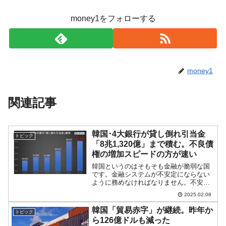
money1をフォローする
money1
関連記事
韓国･4大銀行が貸し倒れ引当金
トピック
「8兆1,320億」まで積む。不良債
権の増加スピードの方が速い
韓国というのはそもそも金融が脆弱な国
です。金融システムが不安定にならない
ように務めなければなりません。不安定
さ、リスクを高める要因の一つが不良債
2025.02.08
権の増加です。「貸し倒れ引当金の増
加」に見る韓国の窮状銀行というのは、
韓国「貿易赤字」が継続。昨年か
トピック
いざというときに備えて「貸...
ら126億ドルも減った