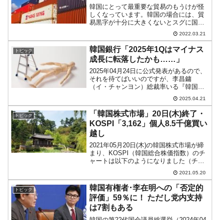
韓国にとって最重要な貿易のもうけが怪
しくなっています。韓国の場合には、貿
易黒字が十分に大きくないとスグに国が
傾くからです。現在のところ貿易黒字の
2022.03.21
縮小が進行しており、これが経常収支の
赤字につながるのかが注目されていま
韓国銀行「2025年1Qはマイナス
トピック
す。2022年03月21日...
成長に転落したかも……」
2025年04月24日に公式発表があるので、
それを待てばいいのですが、李昌鏞
（イ・チャンヨン）総裁率いる『韓国銀
行』が予防線を張るというのも珍しいこ
2025.04.21
となので、ご紹介します。アメリカ合衆
国と中国の貿易戦争が深化して、関税賦
「韓国株式市場」20日(木)終了・
トピック
課合戦に陥っています...
KOSPI「3,162」個人8.5千億買い
越し
2021年05月20日(木)の韓国株式市場が締
まり、KOSPI（韓国総合株価指数）のチ
ャートは以下のようになりました（チャ
ートは『Investing.com』より引用）。一
2021.05.20
時は「3,140」まで下げたのですが、戻し
て「3,162」で締まりま...
韓国有権者･李在明への「否定的
トピック
評価」59％に！ ただし党内支持
は7割もある
韓国の第22代国会議員総選挙（2024年04