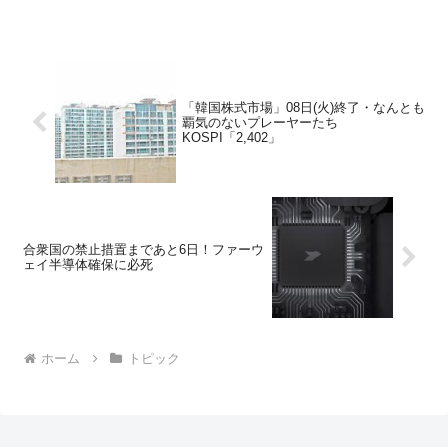
「韓国株式市場」08日(火)終了・なんとも
覇気のないプレーヤーたち
KOSPI「2,402」
合衆国の禁止措置まであと6日！ファーウ
ェイ半導体確保に必死
ホーム
トピック