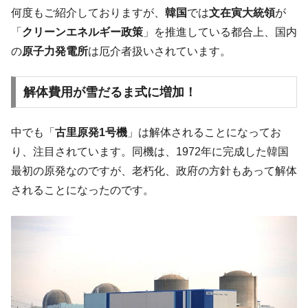
韓国K9専用砲弾･装薬自動供給装甲車両･珍
『Money1』
何度もご紹介しておりますが、
韓国
では
文在寅大統領
が
兵器「K10」が改良に乗り出す。
「
クリーンエネルギー政策
」を推進している都合上、国内
韓国「2026年07月の輸出入」絶好調。半導
『Money1』
の
原子力発電所
は厄介者扱いされています。
体だけで410億ドル、輸出全体の41％もある
韓国･李在明「青年層の雇用状況が悪い。せ
『Money1』
解体費用が雪だるま式に増加！
や、若者に起業させよう」⇒ どんな雇用対策だソレ。
【韓国の外貨準備】2026年07月は4,279億ド
『Money1』
中でも「
古里原発1号機
」は解体されることになってお
ル。外平債の発行「19.4億ドル」
り、注目されています。同機は、1972年に完成した韓国
韓国「ここは北朝鮮なのか。選管がサーバ
『Money1』
最初の原発なのですが、老朽化、政府の方針もあって解体
ーにウソのデータを入力したのは明白だ」
されることになったのです。
韓国･李在明さっそく不動産対策で浅薄な発
『Money1』
言。
韓国は「中国と同じく」投資に不適格な国
『Money1』
だ。
『韓国銀行』が「金の保有量を増やしま
『Money1』
す」⇒「金を経由するドル入手」手段ではないのか？
韓国･外為取引量「1日当たり1,214.4億ド