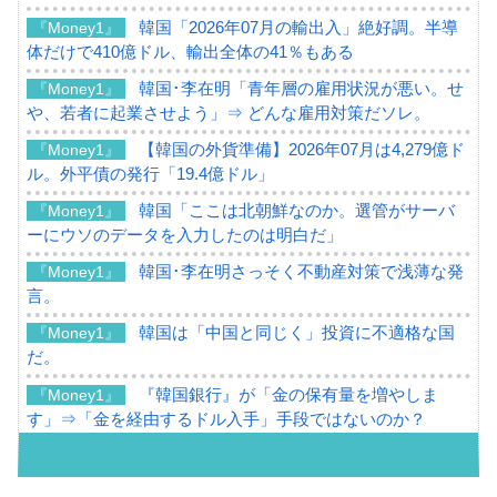
韓国「2026年07月の輸出入」絶好調。半導
『Money1』
体だけで410億ドル、輸出全体の41％もある
韓国･李在明「青年層の雇用状況が悪い。せ
『Money1』
や、若者に起業させよう」⇒ どんな雇用対策だソレ。
【韓国の外貨準備】2026年07月は4,279億ド
『Money1』
ル。外平債の発行「19.4億ドル」
韓国「ここは北朝鮮なのか。選管がサーバ
『Money1』
ーにウソのデータを入力したのは明白だ」
韓国･李在明さっそく不動産対策で浅薄な発
『Money1』
言。
韓国は「中国と同じく」投資に不適格な国
『Money1』
だ。
『韓国銀行』が「金の保有量を増やしま
『Money1』
す」⇒「金を経由するドル入手」手段ではないのか？
韓国･外為取引量「1日当たり1,214.4億ド
『Money1』
ル」まで拡大 ⇒ 海外資金の動きに強く左右される状態