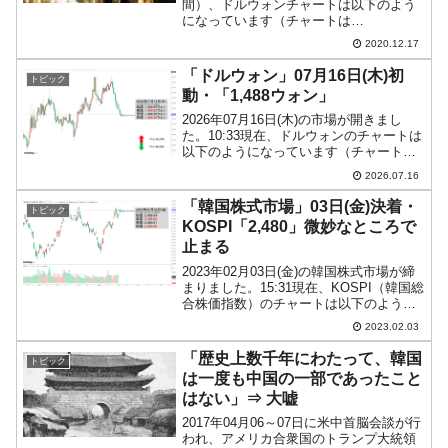
間）、ドルウォンチャートは以下のよう
になっています（チャートは
『Investing.com』より引用：以下同）。
2020.12.17
ギャップアップして始まりましたが現在
は陰線で、「1ドル＝1,093ウォン」と
「ドルウォン」07月16日(木)初
トピック
な...
動・「1,488ウォン」
2026年07月16日(木)の市場が開きまし
た。10:33現在、ドルウォンのチャートは
以下のようになっています（チャートは
『Investing.com』より引用）。現在のと
2026.07.16
ころ「1ドル＝1,488ウォン」近辺の攻防
となっています。ローソク足...
「韓国株式市場」03日(金)決着・
トピック
KOSPI「2,480」微妙なところで
止まる
2023年02月03日(金)の韓国株式市場が締
まりました。15:31現在、KOSPI（韓国総
合株価指数）のチャートは以下のように
なっています（チャートは
2023.02.03
『Investing.com』より引用）。陽線で締
まりましたが、前日始値を回復できませ
「歴史上数千年にわたって、韓国
トピック
ん...
は一度も中国の一部であったこと
はない」⇒ 大嘘
2017年04月06～07日に米中首脳会談が行
われ、アメリカ合衆国のトランプ大統領