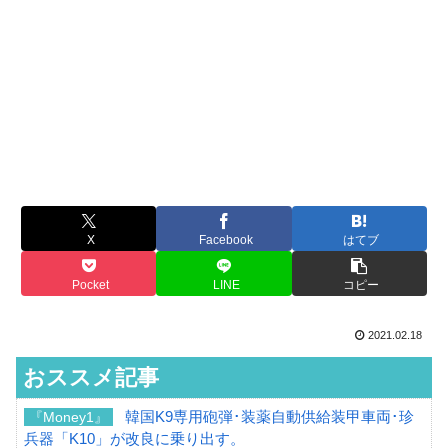
X
Facebook
はてブ
Pocket
LINE
コピー
2021.02.18
おススメ記事
韓国K9専用砲弾･装薬自動供給装甲車両･珍
『Money1』
兵器「K10」が改良に乗り出す。