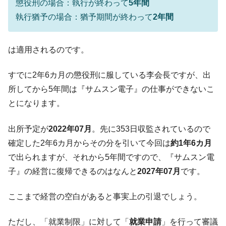
懲役刑の場合：執行が終わって
5年間
【対日本円】ウォン安が急進！ 日米の協調
『Money1』
執行猶予の場合：猶予期間が終わって
2年間
に韓国がいっちょがみしたのでは。
韓国政府『BYD』車への補助金を全廃 ⇒ 実
『Money1』
は韓国で『BYD』車は売れている。6カ月で対前年同期比
は適用されるのです。
1.9倍！
在韓米国大使スティールが着韓！⇒ さっそ
『Money1』
すでに2年6カ月の懲役刑に服している李会長ですが、出
く空港に詰めかけ「出て行け！」「極右勢力」のプラカー
所してから5年間は『サムスン電子』の仕事ができないこ
ドを掲げる「在韓反米勢力」
とになります。
韓国政府「2035年までに18.4GW規模のAIデ
『Money1』
ータセンター整備」⇒ だから無理だってば。
出所予定が
2022年07月
。先に353日収監されているので
JPモルガン「韓国レバレッジETFの清算は
『Money1』
確定した2年6カ月からその分を引いて今回は
約1年6カ月
ほぼ終わった」
で出られますが、それから5年間ですので、『サムスン電
韓国『国民年金公団』株価暴落で200兆蒸
『Money1』
子』の経営に復帰できるのはなんと
2027年07月
です。
発。
韓国政府「ニセＫ-ブランドを通報しようキ
『Money1』
ここまで経営の空白があると事実上の引退でしょう。
ャンペーン」⇒ あの名物教授も登場！
ただし、「就業制限」に対して「
就業申請
」を行って審議
韓国「橋が落ちました」⇒ 耐久性「なさす
『Money1』