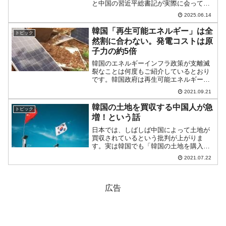
と中国の習近平総書記が実際に会って、
会談を行いました。この後、04月17日に
2025.06.14
トランプ大統領は『The Wall Street
Journal』のインタビューに...
韓国「再生可能エネルギー」は全
トピック
然割に合わない。発電コストは原
子力の約5倍
韓国のエネルギーインフラ政策が支離滅
裂なことは何度もご紹介しているとおり
です。韓国政府は再生可能エネルギーの
利用を実現不可能なほど増やして「2050
2021.09.21
年にカーボンニュートラルを達成する」
という目標を立てています。この再生可
韓国の土地を買収する中国人が急
トピック
能エネルギーの発電効...
増！という話
日本では、しばしば中国によって土地が
買収されているという批判が上がりま
す。実は韓国でも「韓国の土地を購入す
る中国人が急増している」という話が出
2021.07.22
ています。韓国の国土交通部の資料によ
ると、2020年の外国人の保有する韓国の
土地は「15万7,48...
広告