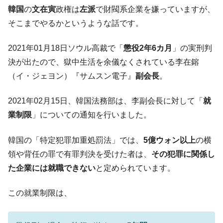
韓国･帰ってきた李在明。李在明を支持しな
韓国
の
文在寅
政権は
左派
で財閥系企業を嫌っていますが、
『Money1』
い「50.5％」に上昇
そこまでやるかというような話です。
韓国大統領府ボンクラ政策室長が告発され
『Money1』
た ⇒ 国家が行った恐るべき株価操作であり、空前の国政壟
2021年01月18日ソウル高裁で「
懲役2年6カ月
」の実刑判
断
決が出たので、獄中生活を余儀なくされている李在鎔
韓国･警察職員が「丸刈りになって抗議活
『Money1』
（イ・ジェヨン）『サムスン電子』
副会長
。
動」
2021年02月15日、韓国法務部は、李副会長に対して「
就
中国だけが鉄鋼輸出を異常増加させる ⇒ 中
『Money1』
国の過剰生産が世界を蝕む。
業制限
」についての通知を行いました。
韓国製造業「半導体絶好調」のウラで他業
『Money1』
韓国の「特定犯罪加重処罰法」では、
5億ウォン以上
の横
種は全般的「不調」⇒ PSIが示す現況は決して良くない。
領や背任の罪で有罪判決を受けた者は、
その犯罪に関係し
【米韓激突案件】韓国消費者院が『クーパ
『Money1』
た企業には就職できない
と定められています。
ン』1人当たり賠償10万ウォンを認定 ⇒ 総額3兆7,000億
韓国で猛暑。南東部では干ばつ
『Money1』
この就業制限は、
韓国型イージス搭載の次世代駆逐艦
『Money1』
「KDDX」1番艦、2032年竣工と公示