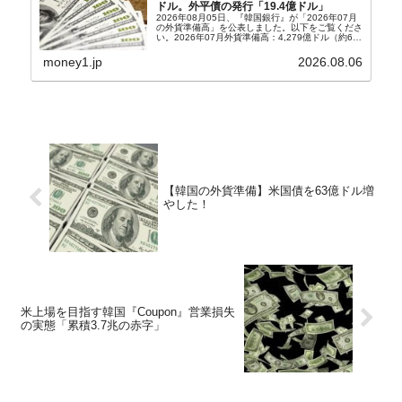
ドル。外平債の発行「19.4億ドル」
2026年08月05日、『韓国銀行』が「2026年07月
の外貨準備高」を公表しました。以下をご覧くださ
い。2026年07月外貨準備高：4,279億ドル（約67
兆4,456億円）※前月比：+6億ドル＜＜内訳＞＞
⇒Securities：3,80...
money1.jp
2026.08.06
【韓国の外貨準備】米国債を63億ドル増
やした！
米上場を目指す韓国『Coupon』営業損失
の実態「累積3.7兆の赤字」