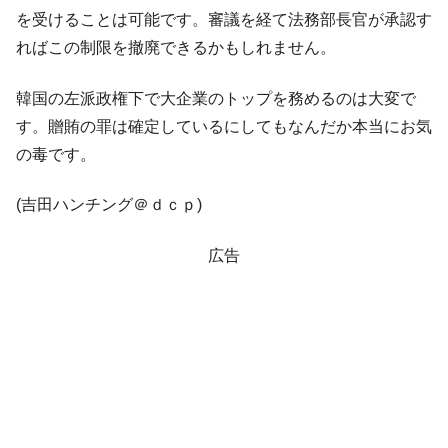
ぎ」では。
を受けることは可能です。審議を経て法務部長官が承認す
ればこの制限を撤廃できるかもしれません。
韓国鉄鋼最大手『POSCO』ズブズブ沈む。
『Money1』
営業利益80.2％も減少
韓国の左派政権下で大企業のトップを務めるのは大変で
米国下院「韓国の公務員個人をターゲット
『Money1』
にぶん殴る法案」提出！⇒ クーパン問題は合衆国企業に対
す。贈賄の罪は確定しているにしてもなんだか本当にお気
する差別。許してはおかぬ
の毒です。
韓国ボンクラ政策室長･金容範、株価暴落に
『Money1』
他人事のような発言。
(吉田ハンチング＠ｄｃｐ)
韓国半導体『SKハイニックス』2026年2Qの
『Money1』
広告
業績「史上最高益」当期純利益は前年同期比13.4倍に。
韓国･加徳島新国際空港「またも暗礁」の危
『Money1』
機 ⇒ 10.7兆では損が出るからできない。
【速報】韓国株式市場の暴落・本日07月29
『Money1』
日(水)もサイドカー・サーキットブレイカーの二段コンボ
発動！
IT産業は人を雇用する効果は低い。全産業の
『Money1』
半分未満しか雇用を生まない