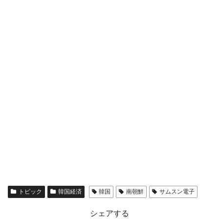
える賞金とは？
平成仮面ライダーの意外すぎるモチーフとは？
Fact1
発表から2日で大崩壊、鳴かず飛ばずに終わりそう
Fact1
なスーパーリーグとは？
日本人マスターズ挑戦の歴史。松山以前に最高位
Fact1
だった選手とは？
甲子園通算本塁打、最多の清原に次いで多く打っ
Fact1
ている意外な選手とは？
セレクトセールの高額取引馬が稼いだ金額とは？
Fact1
トピック
韓国経済
韓国
南朝鮮
サムスン電子
シェアする