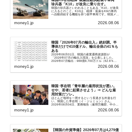
韓国K9専用砲弾･装薬自動供給装甲車両･
珍兵器「K10」が改良に乗り出す。
韓国の珍兵器といわれることもある「K10」が改良
に入るとのこと。K10は、砲弾・装薬をK9の車内
へ自動供給する機能を持つ装甲車両です。韓国メデ
ィア『Chosun Biz』が報じていますので、同記事
から以下に一部を引きます。2005年に初めて...
money1.jp
2026.08.06
韓国「2026年07月の輸出入」絶好調。半
導体だけで410億ドル、輸出全体の41％も
ある
2026年08月01日、韓国の産業通商資源部が
「2026年07月の輸出入現況」を公表しました。
2026年07月輸出：988億8,700万ドル（62.8％）
輸入：685億6,300万ドル（26.5％）貿易収支：
money1.jp
2026.08.06
303億2,400万ドル2026...
韓国･李在明「青年層の雇用状況が悪い。
せや、若者に起業させよう」⇒ どんな雇
用対策だソレ。
ほとんど地球を一周するという長過ぎる外遊を行
い、帰国した李在明（イ・ジェミョン）さん。
2026年08月04日、業務報告（雇用労働部、中小ベ
ンチャー企業部、公正取引委員会）を主催。この席
money1.jp
2026.08.06
上、韓国大統領に成りおおせた李在明（イ・ジェミ
ョン）さん...
【韓国の外貨準備】2026年07月は4,279億