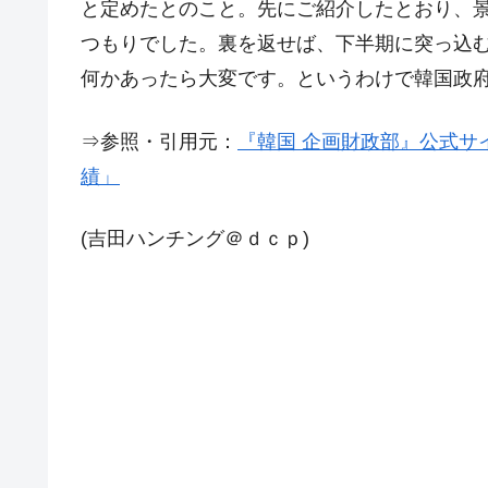
と定めたとのこと。先にご紹介したとおり、
韓国『国民年金公団』株価暴落で200
『Money1』
つもりでした。裏を返せば、下半期に突っ込
韓国政府「ニセＫ-ブランドを通報しよ
『Money1』
何かあったら大変です。というわけで韓国政
韓国「橋が落ちました」⇒ 耐久性「な
『Money1』
⇒参照・引用元：
『韓国 企画財政部』公式サイ
韓国鉄鋼最大手『POSCO』ズブズブ沈
『Money1』
績」
米国下院「韓国の公務員個人をターゲ
『Money1』
する差別。許してはおかぬ
(吉田ハンチング＠ｄｃｐ)
韓国ボンクラ政策室長･金容範、株価
『Money1』
韓国半導体『SKハイニックス』2026
『Money1』
韓国･加徳島新国際空港「またも暗礁」の
『Money1』
【速報】韓国株式市場の暴落・本日07
『Money1』
発動！
IT産業は人を雇用する効果は低い。全
『Money1』
日本の誇る海洋資源調査船『白嶺』は先進技
Fact1