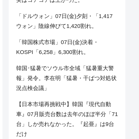
「ドルウォン」07日(金)夕刻・「1,417
ウォン」陰線伸びて1,420割れ。
「韓国株式市場」07日(金)決着・
KOSPI「6,258」6,300割れ。
韓国･猛暑でソウル市全域「猛暑重大警
報」発令。李在明「猛暑・干ばつ対処状
況点検会議」
【日本市場再挑戦中】韓国『現代自動
車』07月販売台数は去年のほぼ半分「71
台」しか売れなかった。『起亜』は9台
だけ