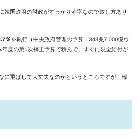
議活動」
に韓国政府の財政がすっかり赤字なので致し方あり
⇒ 中国の過剰生産が世界を蝕む。
業種は全般的「不調」⇒ PSIが示す現況は決して良くない。
ン』1人当たり賠償10万ウォンを認定 ⇒ 総額3兆7,000億
5.7％
を執行（中央政府管理の予算「343兆7,000億ウ
し、本年度の第1次補正予算で積んで、すぐに現金給付が
DX」1番艦、2032年竣工と公示
の協調に韓国がいっちょがみしたのでは。
んなに飛ばして大丈夫なのかというところですが、韓
⇒ 実は韓国で『BYD』車は売れている。6カ月で対前年同期比
さっそく空港に詰めかけ「出て行け！」「極右勢力」のプラカー
模のAIデータセンター整備」⇒ だから無理だってば。
清算はほぼ終わった」