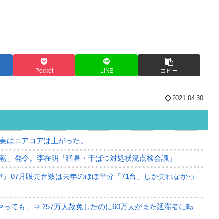
Pocket
LINE
コピー
2021.04.30
⇒ 実はコアコアは上がった。
警報」発令。李在明「猛暑・干ばつ対処状況点検会議」
』07月販売台数は去年のほぼ半分「71台」しか売れなかっ
っても」⇒ 257万人赦免したのに60万人がまた延滞者に転