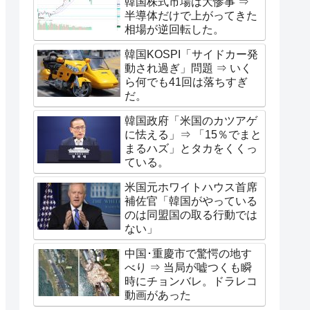
韓国株式市場は大惨事 ⇒
半導体だけで上がってきた
相場が逆回転した。
韓国KOSPI「サイドカー発
動され過ぎ」問題 ⇒ いく
ら何でも41回は落ちすぎ
だ。
韓国政府「米国のカツアゲ
に怯える」⇒ 「15％でまと
まるハズ」とタカをくくっ
ている。
米国元ホワイトハウス首席
補佐官「韓国がやっている
のは同盟国の取る行動では
ない」
中国･重慶市で驚愕の地す
べり ⇒ 当局が嘘つくも瞬
時にチョンバレ。ドラレコ
動画があった