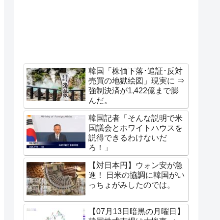
韓国「株価下落･追証･反対
売買の地獄絵図」現実に ⇒
強制決済が1,422億まで膨
んだ。
韓国記者「そんな説明で米
国議会とホワイトハウスを
説得できるわけないだ
ろ！」
【対日本円】ウォン安が急
進！ 日米の協調に韓国がい
っちょがみしたのでは。
【07月13日暗黒の月曜日】