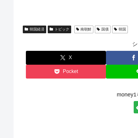
韓国経済
トピック
南朝鮮
国債
韓国
シ
X
Pocket
mone