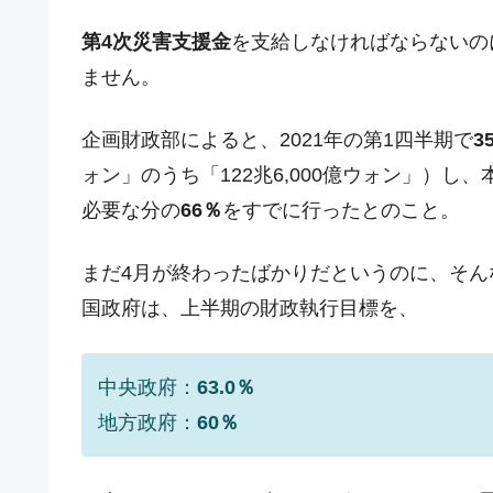
韓国･警察職員が「丸刈りになって抗
『Money1』
第4次災害支援金
を支給しなければならないの
中国だけが鉄鋼輸出を異常増加させる 
『Money1』
ません。
韓国製造業「半導体絶好調」のウラで他
『Money1』
【米韓激突案件】韓国消費者院が『クーパ
企画財政部によると、2021年の第1四半期で
3
『Money1』
ォン」のうち「122兆6,000億ウォン」）
韓国で猛暑。南東部では干ばつ
『Money1』
必要な分の
66％
をすでに行ったとのこと。
韓国型イージス搭載の次世代駆逐艦「KD
『Money1』
【対日本円】ウォン安が急進！ 日米
『Money1』
まだ4月が終わったばかりだというのに、そ
韓国政府『BYD』車への補助金を全廃 
『Money1』
国政府は、上半期の財政執行目標を、
1.9倍！
在韓米国大使スティールが着韓！⇒ 
『Money1』
中央政府：
63.0％
ドを掲げる「在韓反米勢力」
地方政府：
60％
韓国政府「2035年までに18.4GW規
『Money1』
JPモルガン「韓国レバレッジETFの
『Money1』