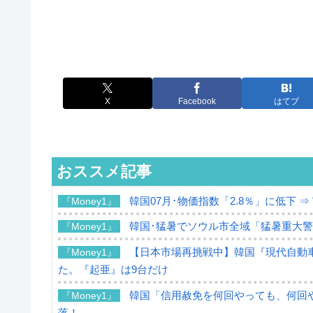
X
Facebook
はてブ
おススメ記事
韓国07月･物価指数「2.8％」に低下 
『Money1』
韓国･猛暑でソウル市全域「猛暑重大
『Money1』
【日本市場再挑戦中】韓国『現代自動車
『Money1』
た。『起亜』は9台だけ
韓国「信用赦免を何回やっても、何回や
『Money1』
落！