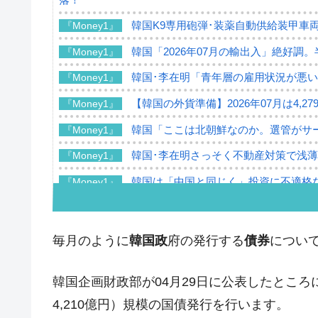
韓国K9専用砲弾･装薬自動供給装甲車両
『Money1』
韓国「2026年07月の輸出入」絶好調
『Money1』
韓国･李在明「青年層の雇用状況が悪い
『Money1』
【韓国の外貨準備】2026年07月は4,2
『Money1』
韓国「ここは北朝鮮なのか。選管がサ
『Money1』
韓国･李在明さっそく不動産対策で浅
『Money1』
韓国は「中国と同じく」投資に不適格
『Money1』
『韓国銀行』が「金の保有量を増やし
『Money1』
韓国･外為取引量「1日当たり1,214.
『Money1』
毎月のように
韓国政
府の発行する
債券
について
韓国･帰ってきた李在明。李在明を支持し
『Money1』
韓国企画財政部が04月29日に公表したところ
韓国大統領府ボンクラ政策室長が告発さ
『Money1』
壟断
4,210億円）規模の国債発行を行います。