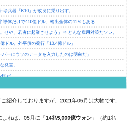
･珍兵器「K10」が改良に乗り出す。
。半導体だけで410億ドル、輸出全体の41％もある
。せや、若者に起業させよう」⇒ どんな雇用対策だソレ。
79億ドル。外平債の発行「19.4億ドル」
ーバーにウソのデータを入力したのは明白だ」
薄な発言。
な国だ。
ます」⇒「金を経由するドル入手」手段ではないのか？
4億ドル」まで拡大 ⇒ 海外資金の動きに強く左右される状態
ご紹介しておりますが、2021年05月は大物です。
ない「50.5％」に上昇
によれば、05月に「
14兆5,000億ウォン
」（約1兆
れた ⇒ 国家が行った恐るべき株価操作であり、空前の国政