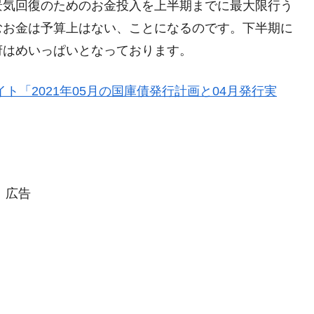
景気回復のためのお金投入を上半期までに最大限行う
兆蒸発。
むお金は予算上はない、ことになるのです。下半期に
うキャンペーン」⇒ あの名物教授も登場！
府はめいっぱいとなっております。
さすぎ」では。
ト「2021年05月の国庫債発行計画と04月発行実
む。営業利益80.2％も減少
ットにぶん殴る法案」提出！⇒ クーパン問題は合衆国企業に対
暴落に他人事のような発言。
年2Qの業績「史上最高益」当期純利益は前年同期比13.4倍に。
広告
危機 ⇒ 10.7兆では損が出るからできない。
月29日(水)もサイドカー・サーキットブレイカーの二段コンボ
産業の半分未満しか雇用を生まない
術の塊！