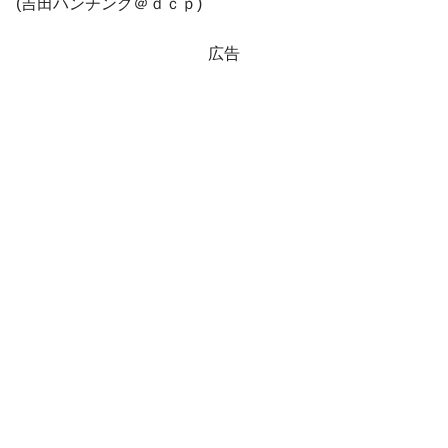
える賞金とは？
(吉田ハンチング＠ｄｃｐ)
平成仮面ライダーの意外すぎるモチーフとは？
Fact1
広告
発表から2日で大崩壊、鳴かず飛ばずに終わりそう
Fact1
なスーパーリーグとは？
日本人マスターズ挑戦の歴史。松山以前に最高位
Fact1
だった選手とは？
甲子園通算本塁打、最多の清原に次いで多く打っ
Fact1
ている意外な選手とは？
セレクトセールの高額取引馬が稼いだ金額とは？
Fact1