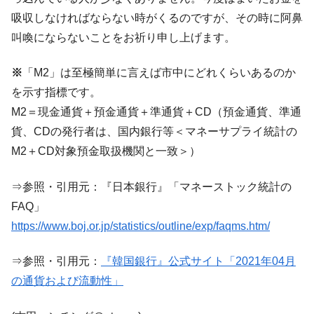
吸収しなければならない時がくるのですが、その時に阿鼻
韓国『国民年金公団』株価暴落で200兆蒸
『Money1』
発。
叫喚にならないことをお祈り申し上げます。
韓国政府「ニセＫ-ブランドを通報しようキ
『Money1』
※
「M2」は至極簡単に言えば市中にどれくらいあるのか
ャンペーン」⇒ あの名物教授も登場！
を示す指標です。
韓国「橋が落ちました」⇒ 耐久性「なさす
『Money1』
M2＝現金通貨＋預金通貨＋準通貨＋CD（預金通貨、準通
ぎ」では。
貨、CDの発行者は、国内銀行等＜マネーサプライ統計の
韓国鉄鋼最大手『POSCO』ズブズブ沈む。
『Money1』
M2＋CD対象預金取扱機関と一致＞）
営業利益80.2％も減少
日本の誇る海洋資源調査船『白嶺』は先進技術の
Fact1
⇒参照・引用元：『日本銀行』「マネーストック統計の
塊！
FAQ」
夏の甲子園、優勝校を最も多く輩出している都道
Fact1
https://www.boj.or.jp/statistics/outline/exp/faqms.htm/
府県とは？
今話題の「楽天ライオンズ」とは？
Fact1
⇒参照・引用元：
『韓国銀行』公式サイト「2021年04月
奇跡の毛色「白毛馬」とは？
Fact1
の通貨および流動性」
全て勝つといくら？ 競馬GI競走で勝利騎手がもら
Fact1