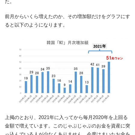
た。
【米韓激突案件】韓国消費者院が『クーパ
『Money1』
ン』1人当たり賠償10万ウォンを認定 ⇒ 総額3兆7,000億
前月からいくら増えたのか、その増加額だけをグラフにす
韓国で猛暑。南東部では干ばつ
『Money1』
ると以下のようになります。
韓国型イージス搭載の次世代駆逐艦
『Money1』
「KDDX」1番艦、2032年竣工と公示
【対日本円】ウォン安が急進！ 日米の協調
『Money1』
に韓国がいっちょがみしたのでは。
韓国政府『BYD』車への補助金を全廃 ⇒ 実
『Money1』
は韓国で『BYD』車は売れている。6カ月で対前年同期比
1.9倍！
在韓米国大使スティールが着韓！⇒ さっそ
『Money1』
く空港に詰めかけ「出て行け！」「極右勢力」のプラカー
ドを掲げる「在韓反米勢力」
韓国政府「2035年までに18.4GW規模のAIデ
『Money1』
上掲のとおり、2021年に入ってから毎月2020年を上回る
ータセンター整備」⇒ だから無理だってば。
金額で増えています。このじゃぶじゃぶのお金を資産に突
JPモルガン「韓国レバレッジETFの清算は
『Money1』
っ込んでいる人が少なくありません。今度はまいたお金を
ほぼ終わった」