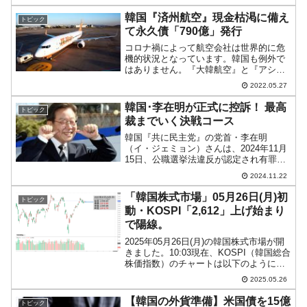
貿易収支：-15億6,720万ドルサービス収
支：-3億4,330万ドル第1次所得収支：1...
韓国『済州航空』現金枯渇に備え
トピック
て永久債「790億」発行
コロナ禍によって航空会社は世界的に危
機的状況となっています。韓国も例外で
はありません。『大韓航空』と『アシア
ナ航空』はなんとか窮地を脱しました
2022.05.27
が、LCC（格安航空会社）の方は総崩れ
状況から逃れられていません。株式を上
韓国･李在明が正式に控訴！ 最高
トピック
場しているのは『済州（チ...
裁までいく決戦コース
韓国『共に民主党』の党首・李在明
（イ・ジェミョン）さんは、2024年11月
15日、公職選挙法違反が認定され有罪と
なりました。「懲役1年、執行猶予2年」
2024.11.22
との判決でしたが、11月21日、李在明
（イ・ジェミョン）さんは、正式に控訴
「韓国株式市場」05月26日(月)初
トピック
しました（ソウル...
動・KOSPI「2,612」上げ始まり
で陽線。
2025年05月26日(月)の韓国株式市場が開
きました。10:03現在、KOSPI（韓国総合
株価指数）のチャートは以下のようにな
っています（チャートは
2025.05.26
『Investing.com』より引用）。上げて始
まりました。現在のところ陽線。
【韓国の外貨準備】米国債を15億
トピック