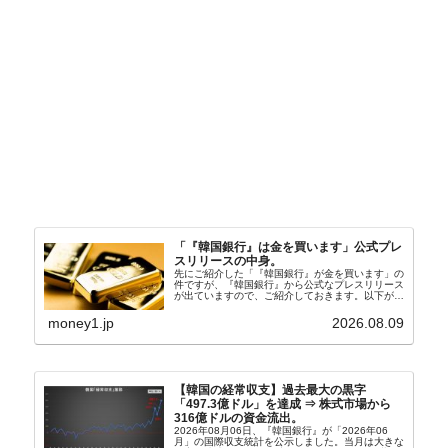
「『韓国銀行』は金を買います」公式プレ
スリリースの中身。
先にご紹介した「『韓国銀行』が金を買います」の
件ですが、『韓国銀行』から公式なプレスリリース
が出ていますので、ご紹介しておきます。以下が全
文和訳です。表題：韓国銀行、国内生産金の買い入
れ協力体制を構築□『韓国銀行』は、国内生産金の
money1.jp
2026.08.09
買い入れに...
【韓国の経常収支】過去最大の黒字
「497.3億ドル」を達成 ⇒ 株式市場から
316億ドルの資金流出。
2026年08月06日、『韓国銀行』が「2026年06
月」の国際収支統計を公示しました。当月は大きな