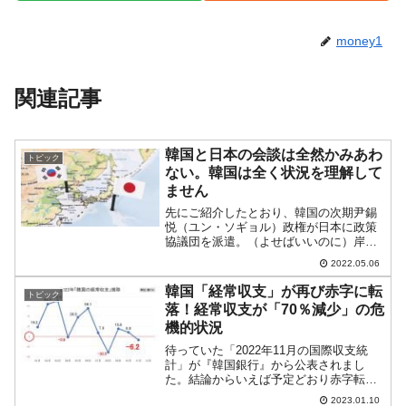
money1
関連記事
韓国と日本の会談は全然かみあわ
トピック
ない。韓国は全く状況を理解して
ません
先にご紹介したとおり、韓国の次期尹錫
悦（ユン・ソギョル）政権が日本に政策
協議団を派遣。（よせばいいのに）岸田
文雄首相も協議団に会いました。しか
2022.05.06
し、韓国新政権の「日韓関係を好転させ
るぞ」という意気込みはいいとしても、
韓国「経常収支」が再び赤字に転
トピック
やはり日本の「原則を守れ」...
落！経常収支が「70％減少」の危
機的状況
待っていた「2022年11月の国際収支統
計」が『韓国銀行』から公表されまし
た。結論からいえば予定どおり赤字転落
です。以下をご覧ください。2022年11月
2023.01.10