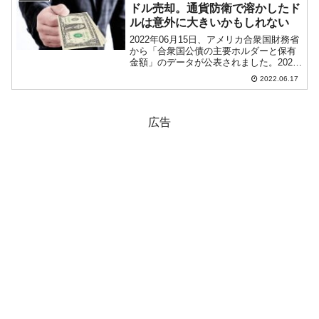
KOSPI...
ドル売却。通貨防衛で溶かしたド
ルは意外に大きいかもしれない
2022年06月15日、アメリカ合衆国財務省
から「合衆国公債の主要ホルダーと保有
金額」のデータが公表されました。2022
年04月時点での韓国の保有額を見ると以
2022.06.17
下のようになっています。⇒参照：引用
元：『アメリカ合衆国 財務省』公式サイ
ト「MA...
広告