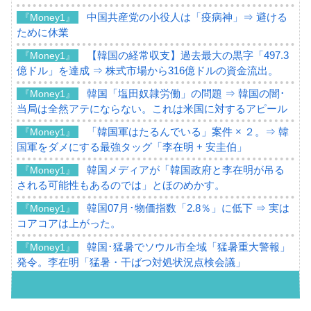
中国共産党の小役人は「疫病神」⇒ 避ける
『Money1』
ために休業
【韓国の経常収支】過去最大の黒字「497.3
『Money1』
億ドル」を達成 ⇒ 株式市場から316億ドルの資金流出。
韓国「塩田奴隷労働」の問題 ⇒ 韓国の闇･
『Money1』
当局は全然アテにならない。これは米国に対するアピール
「韓国軍はたるんでいる」案件 × ２。⇒ 韓
『Money1』
国軍をダメにする最強タッグ「李在明 + 安圭伯」
韓国メディアが「韓国政府と李在明が吊る
『Money1』
される可能性もあるのでは」とほのめかす。
韓国07月･物価指数「2.8％」に低下 ⇒ 実は
『Money1』
コアコアは上がった。
韓国･猛暑でソウル市全域「猛暑重大警報」
『Money1』
発令。李在明「猛暑・干ばつ対処状況点検会議」
【日本市場再挑戦中】韓国『現代自動車』
『Money1』
07月販売台数は去年のほぼ半分「71台」しか売れなかっ