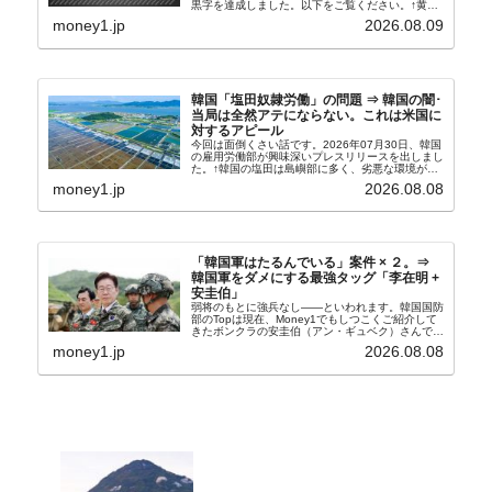
黒字を達成しました。以下をご覧ください。↑黄色
の傾向ペンでフォーカスしているのが2026年06月
money1.jp
2026.08.09
の経常収支です。2026年06月貿易収支：4...
韓国「塩田奴隷労働」の問題 ⇒ 韓国の闇･
当局は全然アテにならない。これは米国に
対するアピール
今回は面倒くさい話です。2026年07月30日、韓国
の雇用労働部が興味深いプレスリリースを出しまし
た。↑韓国の塩田は島嶼部に多く、劣悪な環境が一
般に見られることが少ないため、事件の発覚を妨げ
money1.jp
2026.08.08
たといわれます（後述）。これは、いわゆる「塩田
奴隷...
「韓国軍はたるんでいる」案件 × ２。⇒
韓国軍をダメにする最強タッグ「李在明 +
安圭伯」
弱将のもとに強兵なし――といわれます。韓国国防
部のTopは現在、Money1でもしつこくご紹介して
きたボンクラの安圭伯（アン・ギュベク）さんで
す。↑経済的無知蒙昧な李在明（イ・ジェミョン）
money1.jp
2026.08.08
さんと「韓国初の文官上がり」の国防部長官安圭伯
（アン...