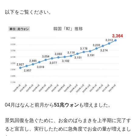
『Money1』
だ。
以下をご覧ください。
『韓国銀行』が「金の保有量を増やしま
『Money1』
す」⇒「金を経由するドル入手」手段ではないのか？
韓国･外為取引量「1日当たり1,214.4億ド
『Money1』
ル」まで拡大 ⇒ 海外資金の動きに強く左右される状態
韓国･帰ってきた李在明。李在明を支持しな
『Money1』
い「50.5％」に上昇
韓国大統領府ボンクラ政策室長が告発され
『Money1』
た ⇒ 国家が行った恐るべき株価操作であり、空前の国政壟
断
韓国･警察職員が「丸刈りになって抗議活
『Money1』
動」
04月はなんと前月から
51兆ウォン
も増えました。
中国だけが鉄鋼輸出を異常増加させる ⇒ 中
『Money1』
国の過剰生産が世界を蝕む。
景気回復を急ぐために、お金のばらまきを上半期に完了す
韓国製造業「半導体絶好調」のウラで他業
『Money1』
ると宣言し、実行したために急角度でお金の量が増えまし
種は全般的「不調」⇒ PSIが示す現況は決して良くない。