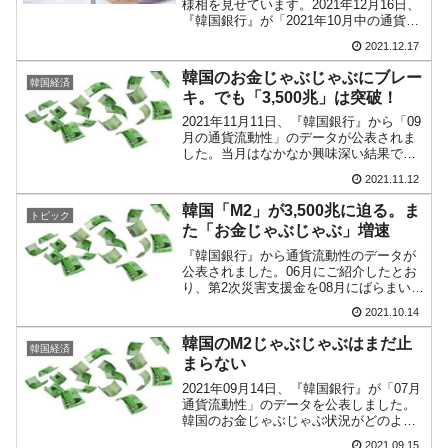
様相を見せています。2021年12月16日、
『韓国銀行』が「2021年10月中の通貨流
動性」を公表しました。以下をご覧くだ
2021.12.17
さい。『韓国銀行』のデータを基にグラ
フ化（同下掲）⇒参照・引用元：『韓国
韓国のお金じゃぶじゃぶにブレー
韓国経済
銀行』公式...
キ。でも「3,500兆」は突破！
2021年11月11日、『韓国銀行』から「09
月の通貨流動性」のデータが公表されま
した。当月はなかなか興味深い結果で
す。以下をご覧ください。ついに「M2」
2021.11.12
※が「3,500兆ウォン」（約336兆円）を
突破。以下のとおりM2は拡大を続けてき
韓国「M2」が3,500兆に迫る。ま
トピック
まし...
た「お金じゃぶじゃぶ」増速
『韓国銀行』から通貨流動性のデータが
公表されました。06月にご紹介したとお
り、第2次災害支援金を08月にばらまいた
ため、またお金じゃぶじゃぶ状態が増速
2021.10.14
しました。⇒参照・引用元：『韓国銀
行』公式サイト「2021年8月中の通貨流
韓国のM2じゃぶじゃぶはまだ止
韓国経済
動性」08月の韓...
まらない
2021年09月14日、『韓国銀行』が「07月
通貨流動性」のデータを公表しました。
韓国のお金じゃぶじゃぶ状況がどのよう
になっているのかを見てみます。以下を
2021.09.15