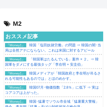
M2
おススメ記事
韓国「塩田奴隷労働」の問題 ⇒ 韓国の闇･当
『Money1』
局は全然アテにならない。これは米国に対するアピール
「韓国軍はたるんでいる」案件 × ２。⇒ 韓
『Money1』
国軍をダメにする最強タッグ「李在明 + 安圭伯」
韓国メディアが「韓国政府と李在明が吊るさ
『Money1』
れる可能性もあるのでは」とほのめかす。
韓国07月･物価指数「2.8％」に低下 ⇒ 実は
『Money1』
コアコアは上がった。
韓国･猛暑でソウル市全域「猛暑重大警報」
『Money1』
発令。李在明「猛暑・干ばつ対処状況点検会議」