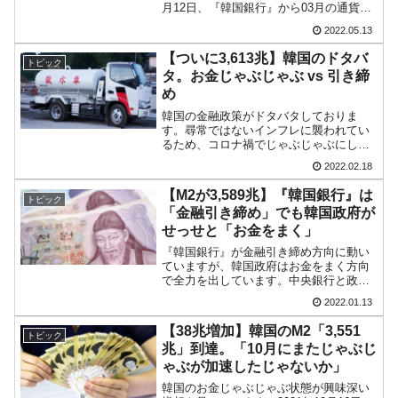
月12日、『韓国銀行』から03月の通貨流
動性のデータが出たのですが、これが驚
2022.05.13
きの結果です。以下をご覧ください。⇒
参照・引用元：『韓国銀行』公式サイト
【ついに3,613兆】韓国のドタバ
トピック
「2022年0...
タ。お金じゃぶじゃぶ vs 引き締
め
韓国の金融政策がドタバタしておりま
す。尋常ではないインフレに襲われてい
るため、コロナ禍でじゃぶじゃぶにした
お金を吸収しないといけません。モノの
2022.02.18
価値が上がっているので、お金の量を減
らしてお金の価値を上げないといけない
【M2が3,589兆】『韓国銀行』は
トピック
からです。『韓国銀行』の方...
「金融引き締め」でも韓国政府が
せっせと「お金をまく」
『韓国銀行』が金融引き締め方向に動い
ていますが、韓国政府はお金をまく方向
で全力を出しています。中央銀行と政府
の行っていることが真逆で、一体どうし
2022.01.13
たいのだろうかという状況です。お金じ
ゃぶじゃぶ状態をなんとかしないと家計
【38兆増加】韓国のM2「3,551
トピック
負債も増えるし、10年ぶ...
兆」到達。「10月にまたじゃぶじ
ゃぶが加速したじゃないか」
韓国のお金じゃぶじゃぶ状態が興味深い