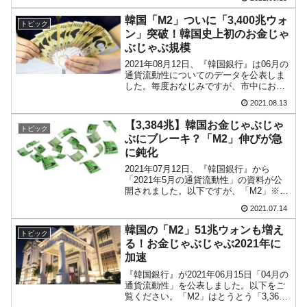
ご覧ください。市中にあるお金の量を示
す「M2」は「3,443兆8,608億ウォン」に
韓国「M2」ついに「3,400兆ウォ
トピック
達...
ン」突破！韓国史上初のお金じゃ
ぶじゃぶ規模
2021年08月12日、『韓国銀行』は06月の
通貨流動性についてのデータを公表しま
した。毎度おなじみですが、市中にお金
がいくらあるのかを示す指数「M2」※を
2021.08.13
見てみると……。⇒データ引用元：『韓
国銀行』公式サイト「2021年6月中の通
【3,384兆】韓国お金じゃぶじゃ
トピック
貨流動性...
ぶにブレーキ？「M2」伸びが急
に鈍化
2021年07月12日、『韓国銀行』から
「2021年5月の通貨流動性」の資料が公
開されました。以下ですが、「M2」※は
「3,384兆9,784億ウォン」に拡大しまし
2021.07.14
た。⇒参照・引用元：『韓国銀行』公式
サイト「2021年5月の通貨流動性」直近...
韓国の「M2」51兆ウォンも増え
トピック
る！お金じゃぶじゃぶ2021年に
加速
『韓国銀行』が2021年06月15日「04月の
通貨流動性」を公表しました。以下をご
覧ください。「M2」はとうとう「3,363