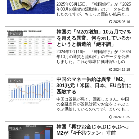
2025年05月15日、『韓国銀行』が「2025
韓国･李在明さっそく不動産対策で浅薄な発
『Money1』
年03月の通貨の流動性」のデータを公表
言。
したのですが、ちょっと面白い結果とな
っています。⇒参照・引用元：『韓国銀
2025.05.16
行』公式サイト「2025年03月の通貨流動
韓国は「中国と同じく」投資に不適格な国
『Money1』
性」広義の通貨流動性を示す「M2」が対
韓国の「M2の増加」10カ月で7％
だ。
トピック
前...
を超える異常。何を示しているか
『韓国銀行』が「金の保有量を増やします」
『Money1』
というと構造的「絶不調」
⇒「金を経由するドル入手」手段ではないのか？
2024年12月16日、『韓国銀行』が「2024
年10月の通貨と流動性」のデータを公表
韓国･外為取引量「1日当たり1,214.4億ドル」
しました。これが非常に興味深いもので
『Money1』
す。今回は何がおかしいのか、データか
まで拡大 ⇒ 海外資金の動きに強く左右される状態
2024.12.18
ら何が読み取れるかをご紹介します。ま
ず以下をご覧ください。上の表組を日本
中国のマネー供給は異常「M2」
韓国･帰ってきた李在明。李在明を支持しな
『Money1』
トピック
語に訳した...
301兆元！米国、日本、EU合計に
い「50.5％」に上昇
匹敵する
韓国大統領府ボンクラ政策室長が告発された
『Money1』
中国は景気が悪く、回復しません。中国
の金融当局が景気対策でお金をじゃぶじ
⇒ 国家が行った恐るべき株価操作であり、空前の国政壟断
ゃぶ供給しているのですが、まいてもま
いても上向かないのです。「履いても 履
韓国･警察職員が「丸刈りになって抗議活
『Money1』
2024.05.25
いても すぐとれる♪」という歌がありま
動」
すが、まさにコレ。「がんばらなくっち
韓国「再びお金じゃぶじゃぶへ」
韓国経済
ゃー♪」なのも同じで...
M2が「4千兆ウォン」寸前
中国だけが鉄鋼輸出を異常増加させる ⇒ 中
『Money1』