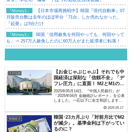
【日本市場再挑戦中】韓国『現代自動車』07
『Money1』
月販売台数は去年のほぼ半分「71台」しか売れなかった。
『起亜』は9台だけ
韓国「信用赦免を何回やっても、何回やって
『Money1』
も」⇒ 257万人赦免したのに60万人がまた延滞者に転落！
韓国K9専用砲弾･装薬自動供給装甲車両･珍兵
『Money1』
器「K10」が改良に乗り出す。
韓国「2026年07月の輸出入」絶好調。半導体
『Money1』
【お金じゃぶじゃぶ】それでも中
トピック
だけで410億ドル、輸出全体の41％もある
国経済は深刻な「信頼不全」「デ
フレ圧力」に直面！ M2とM1の乖
韓国･李在明「青年層の雇用状況が悪い。せ
『Money1』
離が意味するもの
2025年05月14日、『中国人民銀行』が
や、若者に起業させよう」⇒ どんな雇用対策だソレ。
「2025年04月 金融統計レポート」を公表
しました。一応以下に全文和訳します
【韓国の外貨準備】2026年07月は4,279億ド
『Money1』
が、面倒くさい方は次の小見出しまで飛
2025.05.17
ばしていただいても大丈夫です。2025年
ル。外平債の発行「19.4億ドル」
04月金融統計データ報告2025年05月14...
韓国･23カ月ぶり「対前月比でM2
韓国経済
韓国「ここは北朝鮮なのか。選管がサーバー
『Money1』
が減少」。基準金利は下がってい
にウソのデータを入力したのは明白だ」
るのに？