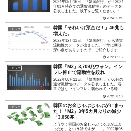
2024年05月16日、『韓国銀行』が「2024
国の過剰生産が世界を蝕む。
年03月時点での通貨流動性」のデータを
公表しました。以下をご覧ください。↑黄
韓国製造業「半導体絶好調」のウラで他業種
『Money1』
色のマーカーを付けたのが2024年03月の
2024.05.21
は全般的「不調」⇒ PSIが示す現況は決して良くない。
M2です。「3,994.0兆ウォン」となって
います。⇒参照・引用元：『韓国...
韓国「それいけ預金だ！」46兆も
トピック
【米韓激突案件】韓国消費者院が『クーパ
『Money1』
増えた。
ン』1人当たり賠償10万ウォンを認定 ⇒ 総額3兆7,000億
2022年12月13日、『韓国銀行』から通貨
流動性のデータが出ました。非常に興味
韓国で猛暑。南東部では干ばつ
『Money1』
深い点がありますので、ご紹介します。
まず、「M1」の推移です。以下をご覧く
2022.12.15
韓国型イージス搭載の次世代駆逐艦
『Money1』
ださい。⇒データ出典：『韓国銀行』公
式サイト「2022年10月の通貨流動性」イ
「KDDX」1番艦、2032年竣工と公示
韓国「M2」3,709兆ウォン。イン
トピック
ンフレ対...
フレ抑止で流動性を絞れ
【対日本円】ウォン安が急進！ 日米の協調に
『Money1』
2022年08月11日、『韓国銀行』が06月の
韓国がいっちょがみしたのでは。
通貨流動性のデータを公表しました。尋
常ではないインフレに襲われている韓国
としては流動性を絞らなければなりませ
2022.08.16
ん。流動性はどのようになっているでし
ょうか。M2※を確認してみます。以下を
韓国のお金じゃぶじゃぶが止まっ
トピック
ご覧ください...
た！「M2」3年5カ月ぶりの減少
「3,658兆」
ようやく韓国のお金じゃぶじゃぶが止ま
ったか、という話ですが……。2022年05