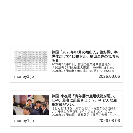
韓国「2026年07月の輸出入」絶好調。半
導体だけで410億ドル、輸出全体の41％も
ある
2026年08月01日、韓国の産業通商資源部が
「2026年07月の輸出入現況」を公表しました。
2026年07月輸出：988億8,700万ドル（62.8％）
輸入：685億6,300万ドル（26.5％）貿易収支：
money1.jp
2026.08.06
303億2,400万ドル2026...
韓国･李在明「青年層の雇用状況が悪い。
せや、若者に起業させよう」⇒ どんな雇
用対策だソレ。
ほとんど地球を一周するという長過ぎる外遊を行
い、帰国した李在明（イ・ジェミョン）さん。
2026年08月04日、業務報告（雇用労働部、中小ベ
ンチャー企業部、公正取引委員会）を主催。この席
money1.jp
2026.08.06
上、韓国大統領に成りおおせた李在明（イ・ジェミ
ョン）さん...