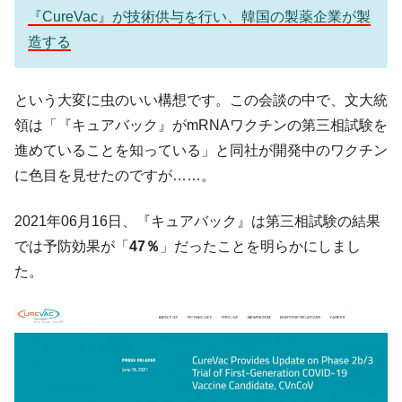
韓国政府『BYD』車への補助金を全廃 ⇒ 実
『Money1』
『CureVac』が技術供与を行い、韓国の製薬企業が製
は韓国で『BYD』車は売れている。6カ月で対前年同期比
造する
1.9倍！
在韓米国大使スティールが着韓！⇒ さっそ
『Money1』
く空港に詰めかけ「出て行け！」「極右勢力」のプラカー
という大変に虫のいい構想です。この会談の中で、文大統
ドを掲げる「在韓反米勢力」
領は「『キュアバック』がmRNAワクチンの第三相試験を
韓国政府「2035年までに18.4GW規模のAIデ
『Money1』
進めていることを知っている」と同社が開発中のワクチン
ータセンター整備」⇒ だから無理だってば。
に色目を見せたのですが……。
JPモルガン「韓国レバレッジETFの清算は
『Money1』
ほぼ終わった」
2021年06月16日、『キュアバック』は第三相試験の結果
では予防効果が「
47％
」だったことを明らかにしまし
韓国『国民年金公団』株価暴落で200兆蒸
『Money1』
発。
た。
韓国政府「ニセＫ-ブランドを通報しようキ
『Money1』
ャンペーン」⇒ あの名物教授も登場！
韓国「橋が落ちました」⇒ 耐久性「なさす
『Money1』
ぎ」では。
韓国鉄鋼最大手『POSCO』ズブズブ沈む。
『Money1』