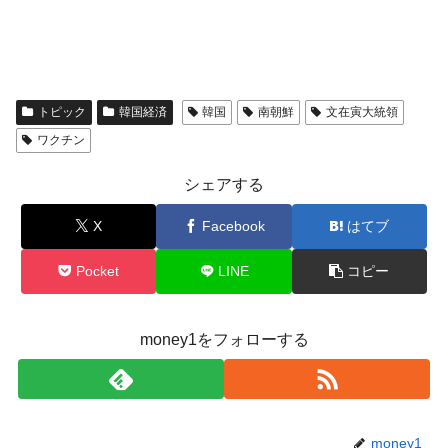
トピック
韓国経済
韓国
南朝鮮
文在寅大統領
ワクチン
シェアする
X
Facebook
はてブ
Pocket
LINE
コピー
money1をフォローする
money1