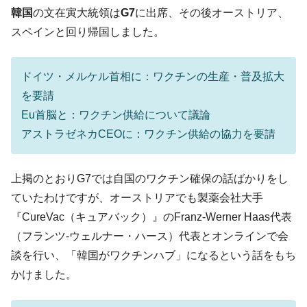
韓国大統領府ボンクラ政策室長が告発され
韓国
の文在寅大統領は
G7
に出席、その後オーストリア、
『Money1』
た ⇒ 国家が行った恐るべき株価操作であり、空前の国政壟
スペインと回り帰国しました。
断
韓国･警察職員が「丸刈りになって抗議活
『Money1』
ドイツ・メルケル首相に：ワクチンの生産・普及拡大
動」
を要請
中国だけが鉄鋼輸出を異常増加させる ⇒ 中
『Money1』
Eu首脳と：ワクチン供給について議論
国の過剰生産が世界を蝕む。
アストラゼネカCEOに：ワクチン供給の協力を要請
韓国製造業「半導体絶好調」のウラで他業
『Money1』
種は全般的「不調」⇒ PSIが示す現況は決して良くない。
【米韓激突案件】韓国消費者院が『クーパ
上掲のとおりG7では自国のワクチン確保の話ばかりをし
『Money1』
ン』1人当たり賠償10万ウォンを認定 ⇒ 総額3兆7,000億
ていたわけですが、オーストリアでも製薬会社大手
韓国で猛暑。南東部では干ばつ
『Money1』
『CureVac（キュアバック）』のFranz-Werner Haas代表
（フランツ-ウェルナー・ハース）代表とオンラインで会
韓国型イージス搭載の次世代駆逐艦
『Money1』
「KDDX」1番艦、2032年竣工と公示
談を行い、「韓国がワクチンハブ」になるという話をもち
かけました。
【対日本円】ウォン安が急進！ 日米の協調
『Money1』
に韓国がいっちょがみしたのでは。