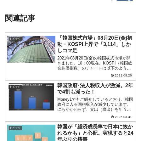
関連記事
「韓国株式市場」08月20日(金)初
トピック
動・KOSPI上昇で「3,114」しか
しコマ足
2021年08月20日(金)の韓国株式市場が開
きました。10：00現在、KOSPI（韓国総
合株価指数）のチャートは以下のように
なっています（チャートは
2021.08.20
『Investing.com』より引用）。一応前日
終値よりも上げて始まりましたが、現在
韓国政府･法人税収入が激減。2年
トピック
のと...
で4割も減った！
Money1でもご紹介しているとおり、韓国
政府に入る国税収入が減少しています。
にもかかわらず、支出（歳出）を年々拡
大させているので、政府の財政は火の
2025.03.31
車。そもそも文在寅政権時に「600兆ウォ
ン」を突破させたのが失敗でした。たま
韓国が「経済成長率で日本に抜か
トピック
たま文在寅政権時...
れるかも」と心配。実現すると24
年ぶりの椿事