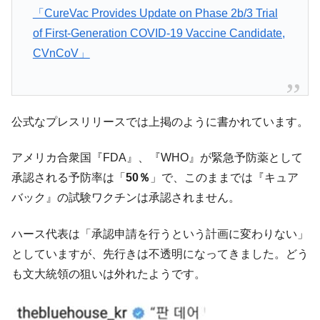
「CureVac Provides Update on Phase 2b/3 Trial
韓国「2026年1Q 資金循環統計」面白い結果
『Money1』
of First-Generation COVID-19 Vaccine Candidate,
に。
CVnCoV」
韓国化学企業最大手『ロッテケミカル』純
『Money1』
借入金が約8兆。信用格付け「ネガティブ」にダウン
韓国株式市場･暗黒の火曜日。サーキットブ
『Money1』
レイカーも発動！ 半導体2銘柄の暴落
公式なプレスリリースでは上掲のように書かれています。
韓国･カードローン金利「15％」突破！
『Money1』
アメリカ合衆国『FDA』、『WHO』が緊急予防薬として
日本の誇る海洋資源調査船『白嶺』は先進技術の
Fact1
承認される予防率は「
50％
」で、このままでは『キュア
塊！
バック』の試験ワクチンは承認されません。
夏の甲子園、優勝校を最も多く輩出している都道
Fact1
府県とは？
ハース代表は「承認申請を行うという計画に変わりない」
今話題の「楽天ライオンズ」とは？
Fact1
としていますが、先行きは不透明になってきました。どう
奇跡の毛色「白毛馬」とは？
Fact1
も文大統領の狙いは外れたようです。
全て勝つといくら？ 競馬GI競走で勝利騎手がもら
Fact1
える賞金とは？