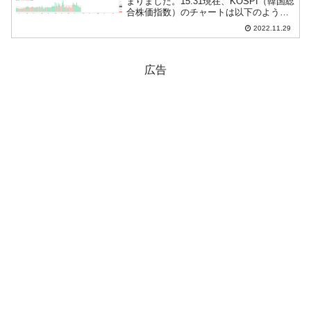
まりました。15:31現在、KOSPI（韓国総
合株価指数）のチャートは以下のように
なっています（チャートは
2022.11.29
『Investing.com』より引用）。陽線とな
りました。個人投資家の皆さんも一安心
で...
広告