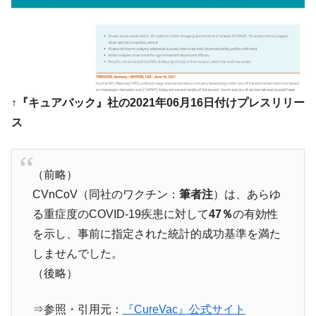
営業利益80.2％も減少
米国下院「韓国の公務員個人をターゲット
『Money1』
にぶん殴る法案」提出！⇒ クーパン問題は合衆国企業に対
する差別。許してはおかぬ
韓国ボンクラ政策室長･金容範、株価暴落に
『Money1』
↑『キュアバック』社の2021年06月16日付けプレスリリー
他人事のような発言。
ス
韓国半導体『SKハイニックス』2026年2Qの
『Money1』
業績「史上最高益」当期純利益は前年同期比13.4倍に。
韓国･加徳島新国際空港「またも暗礁」の危
『Money1』
（前略）
機 ⇒ 10.7兆では損が出るからできない。
CVnCoV（同社のワクチン：
筆者注
）は、あらゆ
【速報】韓国株式市場の暴落・本日07月29
『Money1』
る重症度のCOVID-19疾患に対して
47％
の有効性
日(水)もサイドカー・サーキットブレイカーの二段コンボ
を示し、事前に指定された統計的成功基準を満た
発動！
しませんでした。
IT産業は人を雇用する効果は低い。全産業の
『Money1』
（後略）
半分未満しか雇用を生まない
韓国「株式市場が賭博場のように変質した
『Money1』
⇒参照・引用元：
『CureVac』公式サイト
のは政界の責任だ」