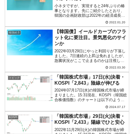
小ネタですが、実現すると24年ぶりの椿
事となります。先にご紹介したとおり、
韓国の企画財政部は2022年の経済成長率
を「3.1％」（実質GDP）と予測し、発表
2022.01.20
しています。以下が企画財政部が出した
『2022年経済政策方向』の中の3.1％に言
【韓国債】イールドカーブのフラ
韓国経済
及し...
ット化に要注目。景気悪化のサイ
ンか
2022年03月29日にやっと利回りが下落し
ました。7日連続の上昇は免れましたが、
急騰状況がここで止まるのかは注視しな
いといけません。以下は毎度ながら韓国
2022.03.30
債3年物の利回りチャートです（チャート
は『Investing.com』より引用）。前日...
「韓国株式市場」17日(水)決着・
トピック
KOSPI「2,843」陰線が伸びる
2024年07月17日(水)の韓国株式市場が締
まりました。15:31現在、KOSPI（韓国総
合株価指数）のチャートは以下のように
なっています（チャートは
2024.07.17
『Investing.com』より引用）。陰線が長
くなりました。KOSPIは「2,843...
「韓国株式市場」29日(火)決着・
KOSPI
KOSPI「2,433」陽線でひと安心
2022年11月29日(火)の韓国株式市場が締