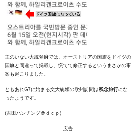
平成仮面ライダーの意外すぎるモチーフとは？
Fact1
発表から2日で大崩壊、鳴かず飛ばずに終わりそう
Fact1
なスーパーリーグとは？
日本人マスターズ挑戦の歴史。松山以前に最高位
Fact1
だった選手とは？
甲子園通算本塁打、最多の清原に次いで多く打っ
Fact1
ている意外な選手とは？
主のいない大統領府では、オーストリアの国旗をドイツの
セレクトセールの高額取引馬が稼いだ金額とは？
Fact1
国旗と間違って掲載し、慌てて修正するというまさかの事
案も起こりました。
ともあれG7に始まる文大統領の欧州訪問は
残念旅行
にな
ったようです。
(吉田ハンチング＠ｄｃｐ)
広告