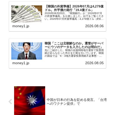
【韓国の外貨準備】2026年07月は4,279億
ドル。外平債の発行「19.4億ドル」
2026年08月05日、『韓国銀行』が「2026年07月
の外貨準備高」を公表しました。以下をご覧くださ
い。2026年07月外貨準備高：4,279億ドル（約67
兆4,456億円）※前月比：+6億ドル＜＜内訳＞＞
⇒Securities：3,80...
money1.jp
2026.08.06
韓国「ここは北朝鮮なのか。選管がサーバ
ーにウソのデータを入力したのは明白だ」
先にご紹介した、韓国の全国同時地方選挙で投票用
紙が足らなかった件がまだ尾を引いています。韓国
の国会では「6・3地方選挙投票用紙不足事態・国
政調査特別委員会」が設けられ、調査を続けていま
す。『国民の力』の朱晋佑（チュ・ジヌ）議員はそ
money1.jp
2026.08.05
の委員の一...
中国が日本の行為を貶める発言。「台湾
へのワクチン提供」で