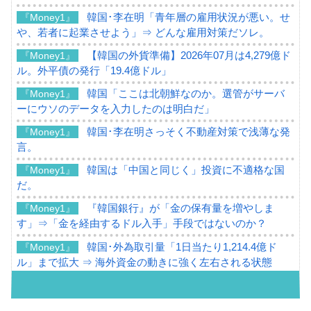
韓国･李在明「青年層の雇用状況が悪い。せ
『Money1』
や、若者に起業させよう」⇒ どんな雇用対策だソレ。
【韓国の外貨準備】2026年07月は4,279億ド
『Money1』
ル。外平債の発行「19.4億ドル」
韓国「ここは北朝鮮なのか。選管がサーバ
『Money1』
ーにウソのデータを入力したのは明白だ」
韓国･李在明さっそく不動産対策で浅薄な発
『Money1』
言。
韓国は「中国と同じく」投資に不適格な国
『Money1』
だ。
『韓国銀行』が「金の保有量を増やしま
『Money1』
す」⇒「金を経由するドル入手」手段ではないのか？
韓国･外為取引量「1日当たり1,214.4億ド
『Money1』
ル」まで拡大 ⇒ 海外資金の動きに強く左右される状態
韓国･帰ってきた李在明。李在明を支持しな
『Money1』
い「50.5％」に上昇