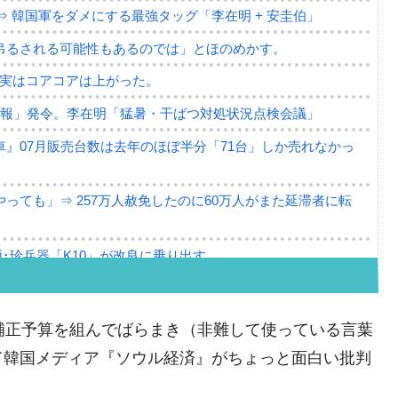
⇒ 韓国軍をダメにする最強タッグ「李在明 + 安圭伯」
吊るされる可能性もあるのでは」とほのめかす。
⇒ 実はコアコアは上がった。
警報」発令。李在明「猛暑・干ばつ対処状況点検会議」
』07月販売台数は去年のほぼ半分「71台」しか売れなかっ
っても」⇒ 257万人赦免したのに60万人がまた延滞者に転
･珍兵器「K10」が改良に乗り出す。
。半導体だけで410億ドル、輸出全体の41％もある
。せや、若者に起業させよう」⇒ どんな雇用対策だソレ。
補正予算を組んでばらまき（非難して使っている言葉
79億ドル。外平債の発行「19.4億ドル」
て韓国メディア『ソウル経済』がちょっと面白い批判
ーバーにウソのデータを入力したのは明白だ」