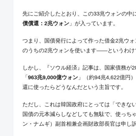
韓国･李在明さっそく不動産対策で浅
『Money1』
先にご紹介したとおり、この33兆ウォンの中
韓国は「中国と同じく」投資に不適格
『Money1』
債償還：2兆ウォン
」が入っています。
『韓国銀行』が「金の保有量を増やし
『Money1』
韓国･外為取引量「1日当たり1,214.
つまり、国債発行によって作った借金2兆ウォ
『Money1』
のうちの2兆ウォンを使います――というわけ
韓国･帰ってきた李在明。李在明を支持し
『Money1』
韓国大統領府ボンクラ政策室長が告発さ
『Money1』
しかし、『ソウル経済』記事は、国家債務が20
壟断
「
963兆9,000億ウォン
」（約94兆4,622
韓国･警察職員が「丸刈りになって抗
『Money1』
還に使ったらどうなんだという主旨です。
中国だけが鉄鋼輸出を異常増加させる 
『Money1』
韓国製造業「半導体絶好調」のウラで他
『Money1』
ただし、これは韓国政府にとっては「できな
国債の元本減らしなどしても無駄で、使っち
【米韓激突案件】韓国消費者院が『クーパ
『Money1』
ン・ナムギ）副首相兼企画財政部長官は申し
韓国で猛暑。南東部では干ばつ
『Money1』