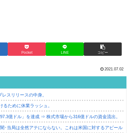
Pocket
LINE
コピー
2021.07.02
プレスリリースの中身。
けるために休業ラッシュ。
7.3億ドル」を達成 ⇒ 株式市場から316億ドルの資金流出。
の闇･当局は全然アテにならない。これは米国に対するアピール