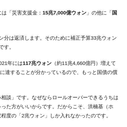
薄な発言。
には「災害支援金：
15兆7,000億ウォン
」の他に「
国
な国だ。
ます」⇒「金を経由するドル入手」手段ではないのか？
4億ドル」まで拡大 ⇒ 海外資金の動きに強く左右される状態
ン分は返済します。そのために補正予算33兆ウォン
です。
ない「50.5％」に上昇
れた ⇒ 国家が行った恐るべき株価操作であり、空前の国政
21年には
117兆ウォン
（約11兆4,660億円）増えて
億円）に達することが分かっているので、もっと国債の償
議活動」
⇒ 中国の過剰生産が世界を蝕む。
業種は全般的「不調」⇒ PSIが示す現況は決して良くない。
い相談」です。なぜならロールオーバーできるうちは
ゃった方がいいからです。だからこそ、洪楠基（ホ
ン』1人当たり賠償10万ウォンを認定 ⇒ 総額3兆7,000億
訳程度の「2兆ウォン」しか入れなかったのです。