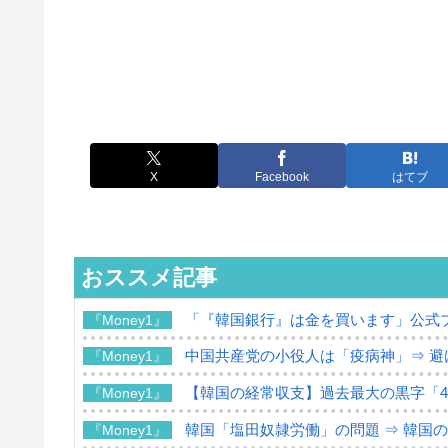
X
Facebook
はてブ
おススメ記事
「『韓国銀行』は金を買います」公式
『Money1』
中国共産党の小役人は「疫病神」⇒ 避
『Money1』
【韓国の経常収支】過去最大の黒字「49
『Money1』
韓国「塩田奴隷労働」の問題 ⇒ 韓国
『Money1』