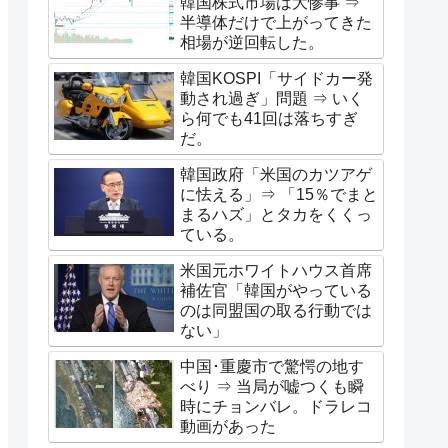
韓国株式市場は大惨事 ⇒
半導体だけで上がってきた
相場が逆回転した。
韓国KOSPI「サイドカー発
動され過ぎ」問題 ⇒ いく
ら何でも41回は落ちすぎ
だ。
韓国政府「米国のカツアゲ
に怯える」⇒ 「15％でまと
まるハズ」とタカをくくっ
ている。
米国元ホワイトハウス首席
補佐官「韓国がやっている
のは同盟国の取る行動では
ない」
中国･重慶市で驚愕の地す
べり ⇒ 当局が嘘つくも瞬
時にチョンバレ。ドラレコ
動画があった