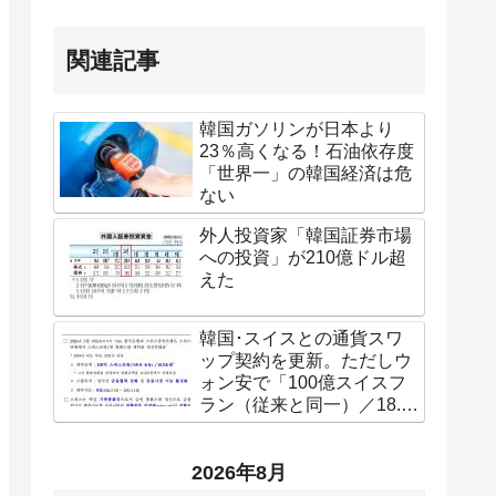
関連記事
韓国ガソリンが日本より
23％高くなる！石油依存度
「世界一」の韓国経済は危
ない
外人投資家「韓国証券市場
への投資」が210億ドル超
えた
韓国･スイスとの通貨スワ
ップ契約を更新。ただしウ
ォン安で「100億スイスフ
ラン（従来と同一）／18.5
兆ウォン」になった。ウォ
ンは65％も価値が下落した
2026年8月