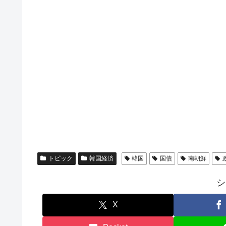
トピック
韓国経済
韓国
国債
南朝鮮
シ
X