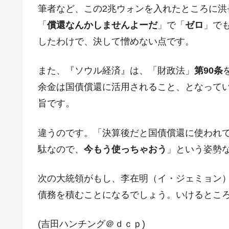
韓国型イージス搭載の次世代駆逐艦「KD
『Money1』
筆者など、この2兆ウォンを入れたところに
【対日本円】ウォン安が急進！ 日米
『Money1』
「
償還なんかしませんよーだ
」で「
ゼロ
」で
韓国政府『BYD』車への補助金を全廃 
『Money1』
したわけで、決して憎めない点です。
1.9倍！
在韓米国大使スティールが着韓！⇒ 
また、『ソウル経済』は、「財政法」
第90条
『Money1』
ドを掲げる「在韓反米勢力」
余金は国債償還に活用されること、となって
韓国政府「2035年までに18.4GW規
『Money1』
旨です。
JPモルガン「韓国レバレッジETFの
『Money1』
違うのです。「決算後だと国債償還に使われ
韓国『国民年金公団』株価暴落で200
『Money1』
駄なので、
今もう使っちゃおう
」という姿勢
韓国政府「ニセＫ-ブランドを通報しよ
『Money1』
韓国「橋が落ちました」⇒ 耐久性「な
『Money1』
次の大統領がもし、李在明（イ・ジェミョン
債務を積むことになるでしょう。いけるとこ
韓国鉄鋼最大手『POSCO』ズブズブ沈
『Money1』
日本の誇る海洋資源調査船『白嶺』は先進技
Fact1
(吉田ハンチング＠ｄｃｐ)