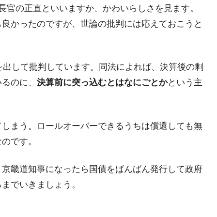
DX」1番艦、2032年竣工と公示
洪長官の正直といいますか、かわいらしさを見ます。
の協調に韓国がいっちょがみしたのでは。
も良かったのですが、世論の批判には応えておこうと
⇒ 実は韓国で『BYD』車は売れている。6カ月で対前年同期比
さっそく空港に詰めかけ「出て行け！」「極右勢力」のプラカー
を出して批判しています。同法によれば、決算後の剰
いるのに、
決算前に突っ込むとはなにごとか
という主
模のAIデータセンター整備」⇒ だから無理だってば。
清算はほぼ終わった」
てしまう。ロールオーバーできるうちは償還しても無
兆蒸発。
なのです。
うキャンペーン」⇒ あの名物教授も登場！
さすぎ」では。
）京畿道知事になったら国債をばんばん発行して政府
ろまでいきましょう。
む。営業利益80.2％も減少
術の塊！