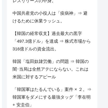
レスリリースの中身。
中国共産党の小役人は「疫病神」⇒ 避
けるために休業ラッシュ。
【韓国の経常収支】過去最大の黒字
「497.3億ドル」を達成 ⇒ 株式市場から
316億ドルの資金流出。
韓国「塩田奴隷労働」の問題 ⇒ 韓国の
闇･当局は全然アテにならない。これは
米国に対するアピール
「韓国軍はたるんでいる」案件 × ２。⇒
韓国軍をダメにする最強タッグ「李在明
+ 安圭伯」