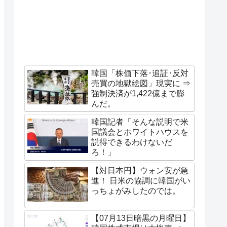
韓国「株価下落･追証･反対
売買の地獄絵図」現実に ⇒
強制決済が1,422億まで膨
んだ。
韓国記者「そんな説明で米
国議会とホワイトハウスを
説得できるわけないだ
ろ！」
【対日本円】ウォン安が急
進！ 日米の協調に韓国がい
っちょがみしたのでは。
【07月13日暗黒の月曜日】