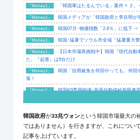
「韓国軍はたるんでいる」案件 × ２。
『Money1』
韓国メディアが「韓国政府と李在明が
『Money1』
韓国07月･物価指数「2.8％」に低下 
『Money1』
韓国･猛暑でソウル市全域「猛暑重大
『Money1』
【日本市場再挑戦中】韓国『現代自動車
『Money1』
た。『起亜』は9台だけ
韓国「信用赦免を何回やっても、何回や
『Money1』
落！
韓国K9専用砲弾･装薬自動供給装甲車両
『Money1』
韓国「2026年07月の輸出入」絶好調
『Money1』
韓国･李在明「青年層の雇用状況が悪い
『Money1』
韓国政府
が
33兆ウォン
という韓国市場最大の
【韓国の外貨準備】2026年07月は4,2
『Money1』
ではありません）を行きますが、これについ
韓国「ここは北朝鮮なのか。選管がサ
記事を上げています。
『Money1』