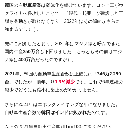
た。『起亜』は9台だけ
韓国
の
自動車産業
は弱体化を続けています。ロシア軍がウ
韓国「信用赦免を何回やっても、何回やっ
『Money1』
クライナへ侵攻したことで、『現代・起亜』が建設した工
ても」⇒ 257万人赦免したのに60万人がまた延滞者に転
場も身動きが取れなくなり、2022年はその傾向がさらに
落！
強まるでしょう。
韓国K9専用砲弾･装薬自動供給装甲車両･珍
『Money1』
兵器「K10」が改良に乗り出す。
先にご紹介したとおり、2021年はマジノ線と呼んできた
韓国「2026年07月の輸出入」絶好調。半導
『Money1』
国内生産
350万台
も下回りました（もっともその前はマジ
体だけで410億ドル、輸出全体の41％もある
ノ線は
400万台
だったのですが）。
韓国･李在明「青年層の雇用状況が悪い。せ
『Money1』
や、若者に起業させよう」⇒ どんな雇用対策だソレ。
2021年、韓国の自動車生産台数は正確には「
346万2,299
【韓国の外貨準備】2026年07月は4,279億ド
『Money1』
台
」でしたが、前年より
1.3％減少
です。これで6年連続の
ル。外平債の発行「19.4億ドル」
減少でどうにも縮小に歯止めがかかりません。
韓国「ここは北朝鮮なのか。選管がサーバ
『Money1』
ーにウソのデータを入力したのは明白だ」
さらに2021年はエポックメイキングな年になりました。
韓国･李在明さっそく不動産対策で浅薄な発
自動車生産台数で
韓国はインドに抜かれた
のです。
『Money1』
言。
以下の2021年自動車生産国別
Top10
をご覧ください。
韓国は「中国と同じく」投資に不適格な国