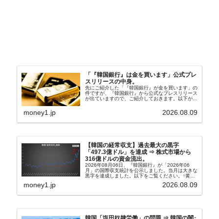
「『韓国銀行』は金を買います」公式プレ
スリリースの中身。
先にご紹介した「『韓国銀行』が金を買います」の
件ですが、『韓国銀行』から公式なプレスリリース
が出ていますので、ご紹介しておきます。以下が全
文和訳です。表題：韓国銀行、国内生産金の買い入
れ協力体制を構築□『韓国銀行』は、国内生産金の
money1.jp
2026.08.09
買い入れに...
【韓国の経常収支】過去最大の黒字
「497.3億ドル」を達成 ⇒ 株式市場から
316億ドルの資金流出。
2026年08月06日、『韓国銀行』が「2026年06
月」の国際収支統計を公示しました。当月は大きな
黒字を達成しました。以下をご覧ください。↑黄色
の傾向ペンでフォーカスしているのが2026年06月
money1.jp
2026.08.09
の経常収支です。2026年06月貿易収支：4...
韓国「塩田奴隷労働」の問題 ⇒ 韓国の闇･