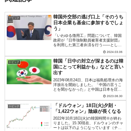
韓国外交部の逃げ口上「そのうち
トピック
日本企業も基金に参加するでしょ
う」
「いわゆる徴用工」問題について、韓国
政府が『日帝強制動員被害者支援財団』
を利用した第三者弁済を行う――として1
年たちました。1965年の日韓請求権協定
2024.03.06
によって、日本の朝鮮半島に対する債務
は全てなくなりました。従って、韓国司
韓国「日中の対立が深まるのは韓
トピック
法がいかなる国際法...
国にとって利益かも」などと言い
出す
2023年08月24日、日本は福島処理水の海
洋放出を開始しました。「中国の言うこ
とを聞かなかった」と中国は日本を圧迫
する動きに出ており、日本もこれに反
2023.08.30
発。日中の対立が深まっています。この
状況について、韓国メディア
「ドルウォン」18日(火)夕刻・
トピック
『NEWSIS』が興味深い記...
「1,422ウォン」陰線が長くなる
2022年10月18日(火)の韓国時間※が終わ
りました。15:30現在、ドルウォンのチャ
ートは以下のようになっています（チャ