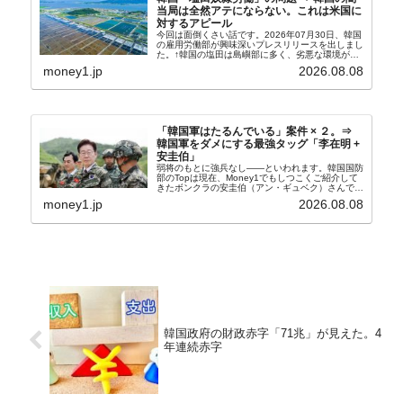
当局は全然アテにならない。これは米国に
対するアピール
今回は面倒くさい話です。2026年07月30日、韓国
の雇用労働部が興味深いプレスリリースを出しまし
た。↑韓国の塩田は島嶼部に多く、劣悪な環境が一
般に見られることが少ないため、事件の発覚を妨げ
money1.jp
2026.08.08
たといわれます（後述）。これは、いわゆる「塩田
奴隷...
「韓国軍はたるんでいる」案件 × ２。⇒
韓国軍をダメにする最強タッグ「李在明 +
安圭伯」
弱将のもとに強兵なし――といわれます。韓国国防
部のTopは現在、Money1でもしつこくご紹介して
きたボンクラの安圭伯（アン・ギュベク）さんで
す。↑経済的無知蒙昧な李在明（イ・ジェミョン）
money1.jp
2026.08.08
さんと「韓国初の文官上がり」の国防部長官安圭伯
（アン...
韓国政府の財政赤字「71兆」が見えた。4
年連続赤字