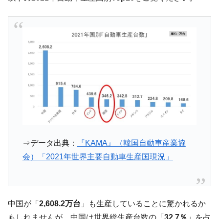
『Money1』
だ。
『韓国銀行』が「金の保有量を増やしま
『Money1』
す」⇒「金を経由するドル入手」手段ではないのか？
韓国･外為取引量「1日当たり1,214.4億ド
『Money1』
ル」まで拡大 ⇒ 海外資金の動きに強く左右される状態
韓国･帰ってきた李在明。李在明を支持しな
『Money1』
い「50.5％」に上昇
韓国大統領府ボンクラ政策室長が告発され
『Money1』
た ⇒ 国家が行った恐るべき株価操作であり、空前の国政壟
断
⇒データ出典：
『KAMA』（韓国自動車産業協
韓国･警察職員が「丸刈りになって抗議活
『Money1』
動」
会）「2021年世界主要自動車生産国現況」
中国だけが鉄鋼輸出を異常増加させる ⇒ 中
『Money1』
国の過剰生産が世界を蝕む。
韓国製造業「半導体絶好調」のウラで他業
『Money1』
中国が「
2,608.2万台
」も生産していることに驚かれるか
種は全般的「不調」⇒ PSIが示す現況は決して良くない。
もしれませんが、中国は世界総生産台数の「
32.7％
」を占