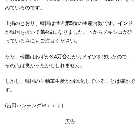
【米韓激突案件】韓国消費者院が『クーパ
『Money1』
めているのです。
ン』1人当たり賠償10万ウォンを認定 ⇒ 総額3兆7,000億
韓国で猛暑。南東部では干ばつ
『Money1』
上掲のとおり、韓国は世界
第5位
の生産台数です。
インド
が韓国を抜いて
第4位
になりました。下からメキシコが迫
韓国型イージス搭載の次世代駆逐艦
『Money1』
「KDDX」1番艦、2032年竣工と公示
っている点にもご注目ください。
【対日本円】ウォン安が急進！ 日米の協調
『Money1』
に韓国がいっちょがみしたのでは。
ただ、韓国はわずか
3.4万台
ながら
ドイツ
を抜いたので、
その点は良かったかもしれません。
韓国政府『BYD』車への補助金を全廃 ⇒ 実
『Money1』
は韓国で『BYD』車は売れている。6カ月で対前年同期比
1.9倍！
しかし、韓国の自動車生産が弱体化していることは確かで
す。
在韓米国大使スティールが着韓！⇒ さっそ
『Money1』
く空港に詰めかけ「出て行け！」「極右勢力」のプラカー
ドを掲げる「在韓反米勢力」
(吉田ハンチング＠ｄｃｐ)
韓国政府「2035年までに18.4GW規模のAIデ
『Money1』
広告
ータセンター整備」⇒ だから無理だってば。
JPモルガン「韓国レバレッジETFの清算は
『Money1』
ほぼ終わった」