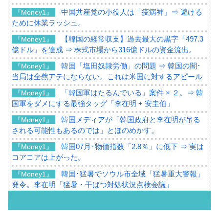
中国共産党の小役人は「疫病神」⇒ 避ける
『Money1』
ために休業ラッシュ。
【韓国の経常収支】過去最大の黒字「497.3
『Money1』
億ドル」を達成 ⇒ 株式市場から316億ドルの資金流出。
韓国「塩田奴隷労働」の問題 ⇒ 韓国の闇･
『Money1』
当局は全然アテにならない。これは米国に対するアピール
「韓国軍はたるんでいる」案件 × ２。⇒ 韓
『Money1』
国軍をダメにする最強タッグ「李在明 + 安圭伯」
韓国メディアが「韓国政府と李在明が吊る
『Money1』
される可能性もあるのでは」とほのめかす。
韓国07月･物価指数「2.8％」に低下 ⇒ 実は
『Money1』
コアコアは上がった。
韓国･猛暑でソウル市全域「猛暑重大警報」
『Money1』
発令。李在明「猛暑・干ばつ対処状況点検会議」
【日本市場再挑戦中】韓国『現代自動車』
『Money1』
07月販売台数は去年のほぼ半分「71台」しか売れなかっ