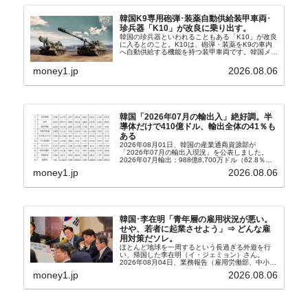
韓国K9専用砲弾･装薬自動供給装甲車両･
珍兵器「K10」が改良に乗り出す。
韓国の珍兵器といわれることもある「K10」が改良
に入るとのこと。K10は、砲弾・装薬をK9の車内
へ自動供給する機能を持つ装甲車両です。韓国メデ
ィア『Chosun Biz』が報じていますので、同記事
から以下に一部を引きます。2005年に初めて...
money1.jp
2026.08.06
韓国「2026年07月の輸出入」絶好調。半
導体だけで410億ドル、輸出全体の41％も
ある
2026年08月01日、韓国の産業通商資源部が
「2026年07月の輸出入現況」を公表しました。
2026年07月輸出：988億8,700万ドル（62.8％）
輸入：685億6,300万ドル（26.5％）貿易収支：
money1.jp
2026.08.06
303億2,400万ドル2026...
韓国･李在明「青年層の雇用状況が悪い。
せや、若者に起業させよう」⇒ どんな雇
用対策だソレ。
ほとんど地球を一周するという長過ぎる外遊を行
い、帰国した李在明（イ・ジェミョン）さん。
2026年08月04日、業務報告（雇用労働部、中小ベ
ンチャー企業部、公正取引委員会）を主催。この席
money1.jp
2026.08.06
上、韓国大統領に成りおおせた李在明（イ・ジェミ
ョン）さん...