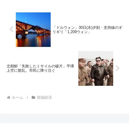
「ドルウォン」30日(水)夕刻・支持線のギ
リギリ「1,209ウォン」
北朝鮮「失敗したミサイルの破片」平壌
上空に散乱。市民に降り注ぐ
ホーム
韓国経済