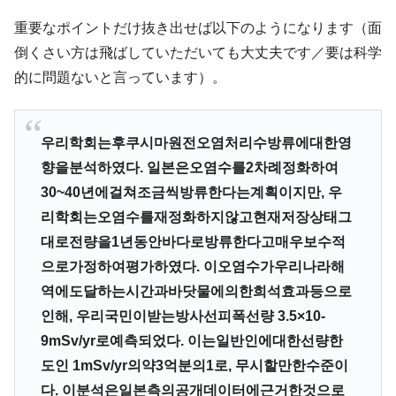
『Money1』
重要なポイントだけ抜き出せば以下のようになります（面
韓国型イージス搭載の次世代駆逐艦
『Money1』
「KDDX」1番艦、2032年竣工と公示
倒くさい方は飛ばしていただいても大丈夫です／要は科学
的に問題ないと言っています）。
【対日本円】ウォン安が急進！ 日米の協調
『Money1』
に韓国がいっちょがみしたのでは。
韓国政府『BYD』車への補助金を全廃 ⇒ 実
『Money1』
우리학회는후쿠시마원전오염처리수방류에대한영
は韓国で『BYD』車は売れている。6カ月で対前年同期比
1.9倍！
향을분석하였다. 일본은오염수를2차례정화하여
30~40년에걸쳐조금씩방류한다는계획이지만, 우
在韓米国大使スティールが着韓！⇒ さっそ
『Money1』
く空港に詰めかけ「出て行け！」「極右勢力」のプラカー
리학회는오염수를재정화하지않고현재저장상태그
ドを掲げる「在韓反米勢力」
대로전량을1년동안바다로방류한다고매우보수적
韓国政府「2035年までに18.4GW規模のAIデ
『Money1』
으로가정하여평가하였다. 이오염수가우리나라해
ータセンター整備」⇒ だから無理だってば。
역에도달하는시간과바닷물에의한희석효과등으로
JPモルガン「韓国レバレッジETFの清算は
『Money1』
인해, 우리국민이받는방사선피폭선량 3.5×10-
ほぼ終わった」
9mSv/yr로예측되었다. 이는일반인에대한선량한
韓国『国民年金公団』株価暴落で200兆蒸
『Money1』
도인 1mSv/yr의약3억분의1로, 무시할만한수준이
発。
다. 이분석은일본측의공개데이터에근거한것으로