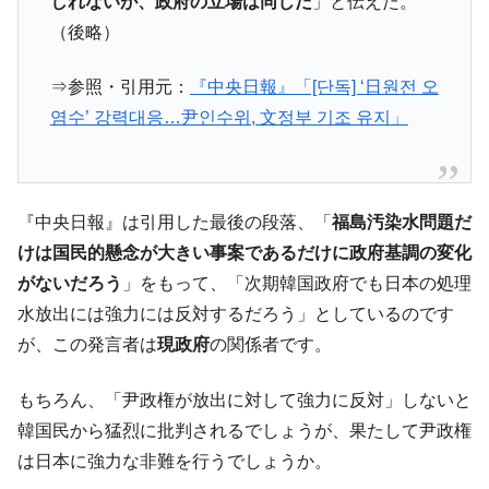
しれないが、政府の立場は同じだ
」と伝えた。
（後略）
⇒参照・引用元：
『中央日報』「[단독] ‘日원전 오
염수’ 강력대응…尹인수위, 文정부 기조 유지」
『中央日報』は引用した最後の段落、「
福島汚染水問題だ
けは国民的懸念が大きい事案であるだけに政府基調の変化
がないだろう
」をもって、「次期韓国政府でも日本の処理
水放出には強力には反対するだろう」としているのです
が、この発言者は
現政府
の関係者です。
もちろん、「尹政権が放出に対して強力に反対」しないと
韓国民から猛烈に批判されるでしょうが、果たして尹政権
は日本に強力な非難を行うでしょうか。