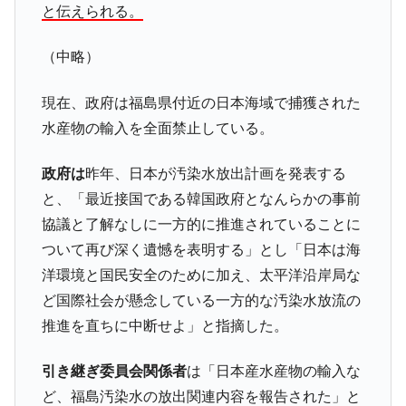
と伝えられる。
（中略）
現在、政府は福島県付近の日本海域で捕獲された
水産物の輸入を全面禁止している。
政府は
昨年、日本が汚染水放出計画を発表する
と、「最近接国である韓国政府となんらかの事前
協議と了解なしに一方的に推進されていることに
ついて再び深く遺憾を表明する」とし「日本は海
洋環境と国民安全のために加え、太平洋沿岸局な
ど国際社会が懸念している一方的な汚染水放流の
推進を直ちに中断せよ」と指摘した。
引き継ぎ委員会関係者
は「日本産水産物の輸入な
ど、福島汚染水の放出関連内容を報告された」と