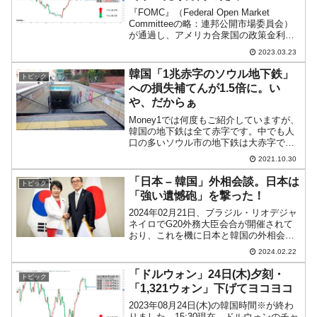
『FOMC』（Federal Open Market
Committeeの略：連邦公開市場委員会）
が通過し、アメリカ合衆国の政策金利は
0.25％（＝25bp）上昇しました。しか
2023.03.23
し、年末の金利予測は据え置きで、金利
上昇局面が終わりに近づいたと...
韓国「1兆赤字のソウル地下鉄」
トピック
への損失補てんが1.5倍に。い
や、だからぁ
Money1では何度もご紹介していますが、
韓国の地下鉄は全て赤字です。中でも人
口の多いソウル市の地下鉄は大赤字で
す。政府が赤字を補てんして成立してい
2021.10.30
ます。ソウル地下鉄を運営する『ソウル
交通公社』は、2020年には「1兆1,137億
「日本 – 韓国」外相会談。日本は
トピック
ウォン」（...
「強い遺憾砲」を撃った！
2024年02月21日、ブラジル・リオデジャ
ネイロでG20外務大臣会合が開催されて
おり、これを機に日本と韓国の外相会談
が行われました。韓国側は、総選挙をに
2024.02.22
らんで、前任者の朴振（パク・ジン）さ
んが退任。尹錫悦（ユン・ソギョル）政
「ドルウォン」24日(木)夕刻・
トピック
権二代目の外交...
「1,321ウォン」下げてヨコヨコ
2023年08月24日(木)の韓国時間※が終わ
りました。15:30現在、ドルウォンのチャ