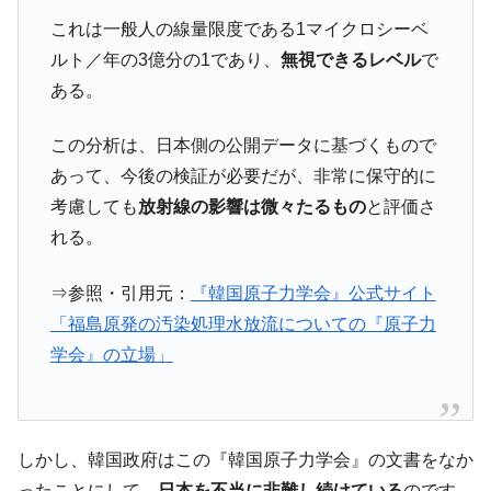
発動！
これは一般人の線量限度である1マイクロシーベ
IT産業は人を雇用する効果は低い。全産業の
『Money1』
ルト／年の3億分の1であり、
無視できるレベル
で
半分未満しか雇用を生まない
ある。
韓国「株式市場が賭博場のように変質した
『Money1』
のは政界の責任だ」
この分析は、日本側の公開データに基づくもので
あって、今後の検証が必要だが、非常に保守的に
韓国「2026年1Q 資金循環統計」面白い結果
『Money1』
に。
考慮しても
放射線の影響は微々たるもの
と評価さ
れる。
韓国化学企業最大手『ロッテケミカル』純
『Money1』
借入金が約8兆。信用格付け「ネガティブ」にダウン
⇒参照・引用元：
『韓国原子力学会』公式サイト
日本の誇る海洋資源調査船『白嶺』は先進技術の
Fact1
「福島原発の汚染処理水放流についての『原子力
塊！
学会』の立場」
夏の甲子園、優勝校を最も多く輩出している都道
Fact1
府県とは？
今話題の「楽天ライオンズ」とは？
Fact1
奇跡の毛色「白毛馬」とは？
Fact1
しかし、韓国政府はこの『韓国原子力学会』の文書をなか
ったことにして、
日本を不当に非難し続けている
のです。