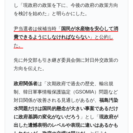
し「現政府の政策を下に、今後の政府の政策方向
を検討を始めた」と明らかにした。
尹当選者は候補当時「
国民が水産物を安心して消
費できるようにしなければならない
」と公約し
た。
先に外交部も引き継ぎ委員会側に対日外交政策の
方向を伝えた。
政府関係者
は「次期政府で過去の歴史、輸出規
制、韓日軍事情報保護協定（GSOMIA）問題など
対日関係が改善される見通しがあるが、
福島汚染
水問題だけは国民的懸念が大きい事案であるだけ
に政府基調の変化がないだろう
」とし「
現政府が
出した遺憾表明のレベルや表現に違いはあるかも