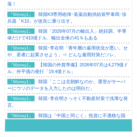
落！
韓国K9専用砲弾･装薬自動供給装甲車両･珍
『Money1』
兵器「K10」が改良に乗り出す。
韓国「2026年07月の輸出入」絶好調。半導
『Money1』
体だけで410億ドル、輸出全体の41％もある
韓国･李在明「青年層の雇用状況が悪い。せ
『Money1』
や、若者に起業させよう」⇒ どんな雇用対策だソレ。
【韓国の外貨準備】2026年07月は4,279億ド
『Money1』
ル。外平債の発行「19.4億ドル」
韓国「ここは北朝鮮なのか。選管がサーバ
『Money1』
ーにウソのデータを入力したのは明白だ」
韓国･李在明さっそく不動産対策で浅薄な発
『Money1』
言。
韓国は「中国と同じく」投資に不適格な国
『Money1』
だ。
『韓国銀行』が「金の保有量を増やしま
『Money1』