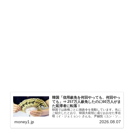
韓国「信用赦免を何回やっても、何回やっ
ても」⇒ 257万人赦免したのに60万人がま
た延滞者に転落！
韓国では政権ごとに徳政令を発動しています。先に
ご紹介したとおり、韓国大統領に成りおおせた李在
明（イ・ジェミョン）さんも、尹錫悦（ユン・ソギ
ョル）前政権が行った――「新出発基金」をバッド
money1.jp
2026.08.07
バンクにして不良債権の買い取りを行い、分割償還
や元利減免...