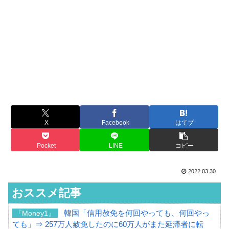
X
Facebook
はてブ
Pocket
LINE
コピー
2022.03.30
おススメ記事
韓国「信用赦免を何回やっても、何回やっ
『Money1』
ても」⇒ 257万人赦免したのに60万人がまた延滞者に転