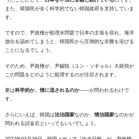
全て勝つといくら？ 競馬GI競走で勝利騎手がもら
Fact1
える賞金とは？
また、韓国民が全く科学的でない韓国政府を支持していま
す。
平成仮面ライダーの意外すぎるモチーフとは？
Fact1
発表から2日で大崩壊、鳴かず飛ばずに終わりそう
Fact1
ですので、尹政権が処理水問題で日本の主張を容れ、海洋
なスーパーリーグとは？
放出を認めてしまうと、韓国民から圧倒的な非難を浴びる
日本人マスターズ挑戦の歴史。松山以前に最高位
Fact1
ことになるでしょう。
だった選手とは？
甲子園通算本塁打、最多の清原に次いで多く打っ
Fact1
そのため、尹政権が、尹錫悦（ユン・ソギョル）大統領が
ている意外な選手とは？
この問題をどのように処理するのが注目されます。
セレクトセールの高額取引馬が稼いだ金額とは？
Fact1
要は
科学的か、情に流されるのか
――が問われるわけで
す。
さらにいえば、韓国は
法治国家
なのか、
情治国家
なのかが
問われる試金石といってもいいでしょう。
2022年03月29日、韓国メディア『中央日報』が、尹政権