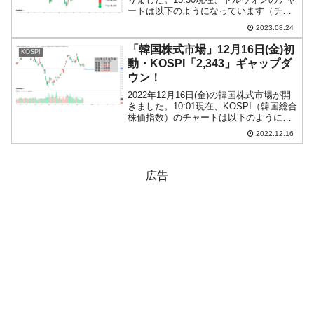
ートは以下のようになっています（チャ
ートは『Investing.com』より引用）。陰
2023.08.24
線が長くなりました。大きくウォン高方
向へ動いています。現在のところ...
「韓国株式市場」12月16日(金)初
KOSPI
動・KOSPI「2,343」ギャップダ
ウン！
2022年12月16日(金)の韓国株式市場が開
きました。10:01現在、KOSPI（韓国総合
株価指数）のチャートは以下のようにな
っています（チャートは
2022.12.16
『Investing.com』より引用）。ギャップ
ダウンして始まりました！ 陽線ですが、
2...
広告