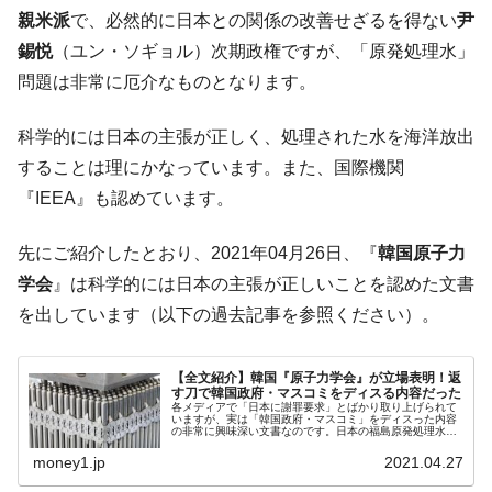
す」⇒「金を経由するドル入手」手段ではないのか？
親米派
で、必然的に日本との関係の改善せざるを得ない
尹
韓国･外為取引量「1日当たり1,214.4億ド
『Money1』
錫悦
（ユン・ソギョル）次期政権ですが、「原発処理水」
ル」まで拡大 ⇒ 海外資金の動きに強く左右される状態
問題は非常に厄介なものとなります。
韓国･帰ってきた李在明。李在明を支持しな
『Money1』
い「50.5％」に上昇
科学的には日本の主張が正しく、処理された水を海洋放出
韓国大統領府ボンクラ政策室長が告発され
『Money1』
することは理にかなっています。また、国際機関
た ⇒ 国家が行った恐るべき株価操作であり、空前の国政壟
『IEEA』も認めています。
断
韓国･警察職員が「丸刈りになって抗議活
『Money1』
先にご紹介したとおり、2021年04月26日、『
韓国原子力
動」
学会
』は科学的には日本の主張が正しいことを認めた文書
中国だけが鉄鋼輸出を異常増加させる ⇒ 中
『Money1』
を出しています（以下の過去記事を参照ください）。
国の過剰生産が世界を蝕む。
韓国製造業「半導体絶好調」のウラで他業
『Money1』
【全文紹介】韓国『原子力学会』が立場表明！返
種は全般的「不調」⇒ PSIが示す現況は決して良くない。
す刀で韓国政府・マスコミをディスる内容だった
各メディアで「日本に謝罪要求」とばかり取り上げられて
いますが、実は「韓国政府・マスコミ」をディスった内容
【米韓激突案件】韓国消費者院が『クーパ
『Money1』
の非常に興味深い文書なのです。日本の福島原発処理水の
海洋への放流決定について、韓国がかまびすしい状況にな
ン』1人当たり賠償10万ウォンを認定 ⇒ 総額3兆7,000億
っております。2021年04月2...
money1.jp
2021.04.27
韓国で猛暑。南東部では干ばつ