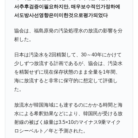
韓国政府「ニセＫ-ブランドを通報しようキ
『Money1』
서추후검증이필요하지만, 매우보수적인가정하에
ャンペーン」⇒ あの名物教授も登場！
서도방사선영향은미미한것으로평가되었다
韓国「橋が落ちました」⇒ 耐久性「なさす
『Money1』
ぎ」では。
協会は、福島原発の汚染処理水の放流の影響を分
韓国鉄鋼最大手『POSCO』ズブズブ沈む。
『Money1』
析した。
営業利益80.2％も減少
日本は汚染水を2回精製して、30～40年にかけて
米国下院「韓国の公務員個人をターゲット
『Money1』
にぶん殴る法案」提出！⇒ クーパン問題は合衆国企業に対
少しずつ放流する計画であるが、協会は、汚染水
する差別。許してはおかぬ
を精製せずに現在保存状態のまま全量を1年間、
韓国ボンクラ政策室長･金容範、株価暴落に
『Money1』
海に放流すると非常に保守的に想定して評価し
他人事のような発言。
た。
韓国半導体『SKハイニックス』2026年2Qの
『Money1』
業績「史上最高益」当期純利益は前年同期比13.4倍に。
放流水が韓国海域にも達するのにかかる時間と海
水による希釈効果などにより、韓国民が受ける放
韓国･加徳島新国際空港「またも暗礁」の危
『Money1』
機 ⇒ 10.7兆では損が出るからできない。
射線の被ばく線量は3.5×10のマイナス9乗マイク
【速報】韓国株式市場の暴落・本日07月29
ロシーベルト／年と予測された。
『Money1』
日(水)もサイドカー・サーキットブレイカーの二段コンボ