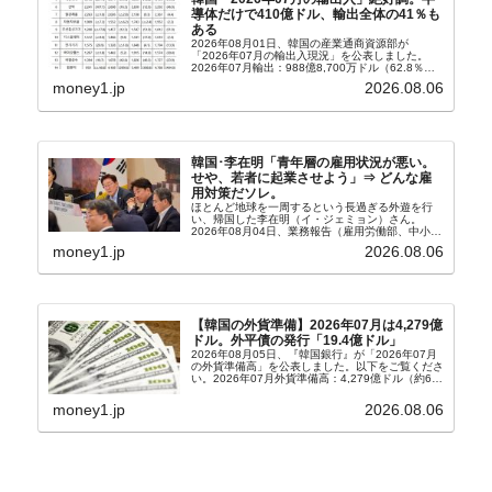
導体だけで410億ドル、輸出全体の41％も
ある
2026年08月01日、韓国の産業通商資源部が
「2026年07月の輸出入現況」を公表しました。
2026年07月輸出：988億8,700万ドル（62.8％）
輸入：685億6,300万ドル（26.5％）貿易収支：
money1.jp
2026.08.06
303億2,400万ドル2026...
韓国･李在明「青年層の雇用状況が悪い。
せや、若者に起業させよう」⇒ どんな雇
用対策だソレ。
ほとんど地球を一周するという長過ぎる外遊を行
い、帰国した李在明（イ・ジェミョン）さん。
2026年08月04日、業務報告（雇用労働部、中小ベ
ンチャー企業部、公正取引委員会）を主催。この席
money1.jp
2026.08.06
上、韓国大統領に成りおおせた李在明（イ・ジェミ
ョン）さん...
【韓国の外貨準備】2026年07月は4,279億
ドル。外平債の発行「19.4億ドル」
2026年08月05日、『韓国銀行』が「2026年07月
の外貨準備高」を公表しました。以下をご覧くださ
い。2026年07月外貨準備高：4,279億ドル（約67
兆4,456億円）※前月比：+6億ドル＜＜内訳＞＞
⇒Securities：3,80...
money1.jp
2026.08.06