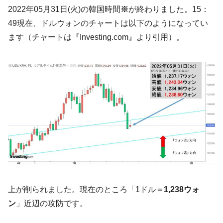
韓国･帰ってきた李在明。李在明を支持しな
2022年05月31日(火)の韓国時間
※
が終わりました。15：
『Money1』
い「50.5％」に上昇
49現在、ドルウォンのチャートは以下のようになってい
韓国大統領府ボンクラ政策室長が告発され
『Money1』
ます（チャートは『Investing.com』より引用）。
た ⇒ 国家が行った恐るべき株価操作であり、空前の国政壟
断
韓国･警察職員が「丸刈りになって抗議活
『Money1』
動」
中国だけが鉄鋼輸出を異常増加させる ⇒ 中
『Money1』
国の過剰生産が世界を蝕む。
韓国製造業「半導体絶好調」のウラで他業
『Money1』
種は全般的「不調」⇒ PSIが示す現況は決して良くない。
【米韓激突案件】韓国消費者院が『クーパ
『Money1』
ン』1人当たり賠償10万ウォンを認定 ⇒ 総額3兆7,000億
韓国で猛暑。南東部では干ばつ
『Money1』
上が削られました。現在のところ「1ドル＝
1,238ウォ
韓国型イージス搭載の次世代駆逐艦
『Money1』
ン
」近辺の攻防です。
「KDDX」1番艦、2032年竣工と公示