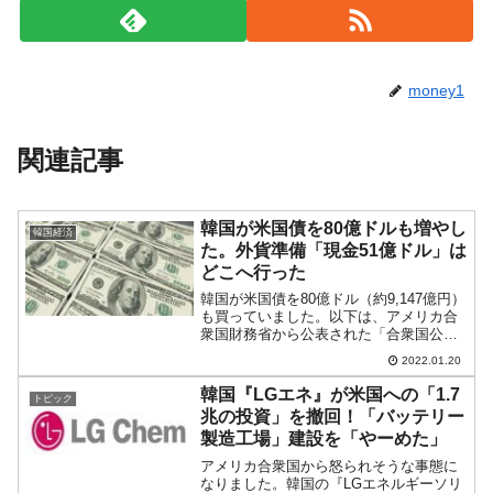
money1
関連記事
韓国が米国債を80億ドルも増やし
韓国経済
た。外貨準備「現金51億ドル」は
どこへ行った
韓国が米国債を80億ドル（約9,147億円）
も買っていました。以下は、アメリカ合
衆国財務省から公表された「合衆国公債
の主要ホルダーの保有金額」のデータで
2022.01.20
す。2021年11月末時点で「1,334億ド
ル」（約15兆2,970億円）で「10月：1...
韓国『LGエネ』が米国への「1.7
トピック
兆の投資」を撤回！「バッテリー
製造工場」建設を「やーめた」
アメリカ合衆国から怒られそうな事態に
なりました。韓国の『LGエネルギーソリ