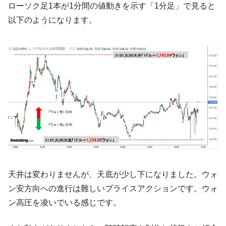
【対日本円】ウォン安が急進！ 日米の協調
ローソク足1本が1分間の値動きを示す「1分足」で見ると
『Money1』
に韓国がいっちょがみしたのでは。
以下のようになります。
韓国政府『BYD』車への補助金を全廃 ⇒ 実
『Money1』
は韓国で『BYD』車は売れている。6カ月で対前年同期比
1.9倍！
在韓米国大使スティールが着韓！⇒ さっそ
『Money1』
く空港に詰めかけ「出て行け！」「極右勢力」のプラカー
ドを掲げる「在韓反米勢力」
韓国政府「2035年までに18.4GW規模のAIデ
『Money1』
ータセンター整備」⇒ だから無理だってば。
JPモルガン「韓国レバレッジETFの清算は
『Money1』
ほぼ終わった」
韓国『国民年金公団』株価暴落で200兆蒸
『Money1』
天井は変わりませんが、天底が少し下になりました。ウォ
発。
ン安方向への進行は難しいプライスアクションです。ウォ
韓国政府「ニセＫ-ブランドを通報しようキ
『Money1』
ン高圧を凌いでいる感じです。
ャンペーン」⇒ あの名物教授も登場！
韓国「橋が落ちました」⇒ 耐久性「なさす
『Money1』