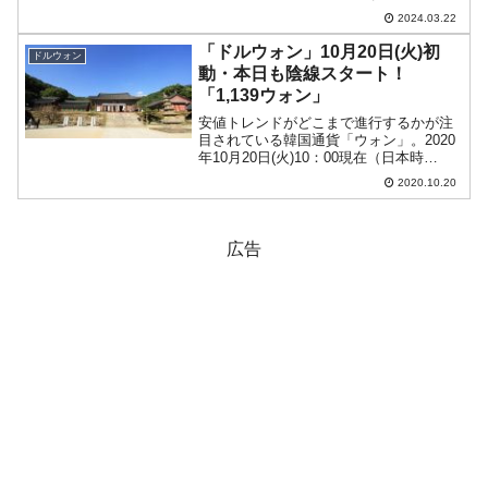
と認識されているのですが、当然、金融
2024.03.22
当局としては火がつかないようしなけれ
ばなりません。PFというのは、簡単にい
「ドルウォン」10月20日(火)初
ドルウォン
うと「不動産開発の際に...
動・本日も陰線スタート！
「1,139ウォン」
安値トレンドがどこまで進行するかが注
目されている韓国通貨「ウォン」。2020
年10月20日(火)10：00現在（日本時
間）、ドルウォンチャートは以下のよう
2020.10.20
になっています（チャートは
『Investing.com』より引用：以下同）。
現在のとこ...
広告