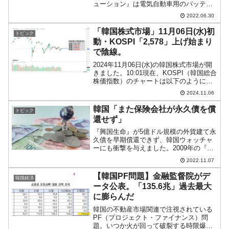
ューション』は電気自動車用のバッテリ
ー製造で有名です。文在寅前大統領が
2022.06.30
「K-バッテリー」と誇りましたが、それ
を代表する企業。もともと『LG化学』の
「韓国株式市場」11月06日(水)初
トピック
一部門だったのですが...
動・KOSPI「2,578」上げ始まり
で陰線。
2024年11月06日(水)の韓国株式市場が開
きました。10:01現在、KOSPI（韓国総合
株価指数）のチャートは以下のようにな
っています（チャートは
2024.11.06
『Investing.com』より引用）。上げて始
まりましたが、現在のところ陰線。
韓国「また保険会社が永久債を償
トピック
KOSP...
還せず」
『興国生命』が5億ドル規模の外貨建て永
久債を早期償還できず、韓国ウォッチャ
ーにも衝撃を与えました。2009年の『ウ
リィ銀行』永久債以来のコールスキップ
2022.11.07
（早期償還を見送り）ということで、韓
国の外貨建て債券が信用を失い、こちら
【韓国PF問題】金融監督院がデ
韓国経済
でも金利が急騰する...
ータ公表。「135.6兆」過去最大
に膨らんだ
韓国の不動産市場関連で注視されている
PF（プロジェクト・ファイナンス）問
題。いつか火が回って破裂する時限爆弾