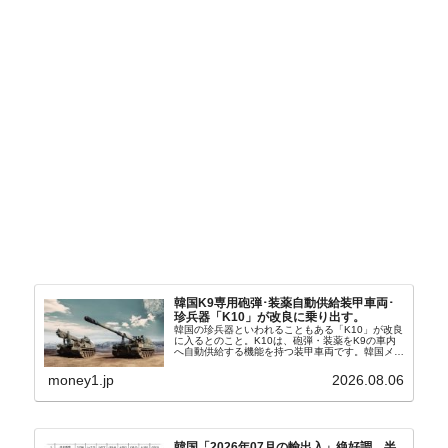
韓国K9専用砲弾･装薬自動供給装甲車両･
珍兵器「K10」が改良に乗り出す。
韓国の珍兵器といわれることもある「K10」が改良
に入るとのこと。K10は、砲弾・装薬をK9の車内
へ自動供給する機能を持つ装甲車両です。韓国メデ
ィア『Chosun Biz』が報じていますので、同記事
から以下に一部を引きます。2005年に初めて...
money1.jp
2026.08.06
韓国「2026年07月の輸出入」絶好調。半