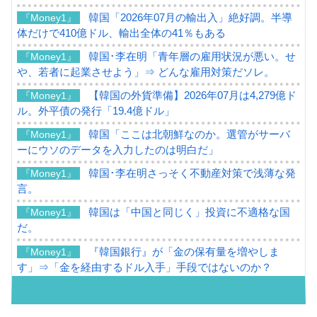
韓国「2026年07月の輸出入」絶好調。半導
『Money1』
体だけで410億ドル、輸出全体の41％もある
韓国･李在明「青年層の雇用状況が悪い。せ
『Money1』
や、若者に起業させよう」⇒ どんな雇用対策だソレ。
【韓国の外貨準備】2026年07月は4,279億ド
『Money1』
ル。外平債の発行「19.4億ドル」
韓国「ここは北朝鮮なのか。選管がサーバ
『Money1』
ーにウソのデータを入力したのは明白だ」
韓国･李在明さっそく不動産対策で浅薄な発
『Money1』
言。
韓国は「中国と同じく」投資に不適格な国
『Money1』
だ。
『韓国銀行』が「金の保有量を増やしま
『Money1』
す」⇒「金を経由するドル入手」手段ではないのか？
韓国･外為取引量「1日当たり1,214.4億ド
『Money1』
ル」まで拡大 ⇒ 海外資金の動きに強く左右される状態