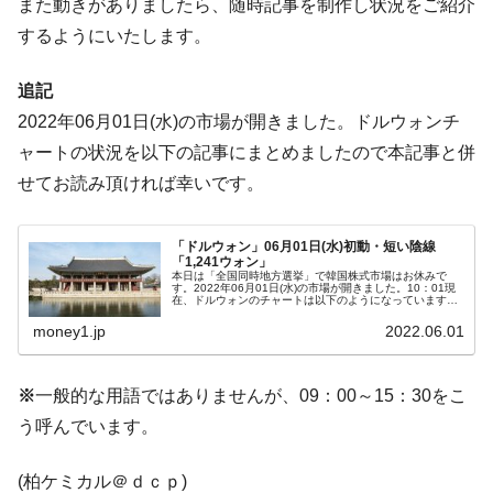
また動きがありましたら、随時記事を制作し状況をご紹介
ぎ」では。
するようにいたします。
韓国鉄鋼最大手『POSCO』ズブズブ沈む。
『Money1』
営業利益80.2％も減少
追記
米国下院「韓国の公務員個人をターゲット
『Money1』
2022年06月01日(水)の市場が開きました。ドルウォンチ
にぶん殴る法案」提出！⇒ クーパン問題は合衆国企業に対
ャートの状況を以下の記事にまとめましたので本記事と併
する差別。許してはおかぬ
せてお読み頂ければ幸いです。
韓国ボンクラ政策室長･金容範、株価暴落に
『Money1』
他人事のような発言。
「ドルウォン」06月01日(水)初動・短い陰線
韓国半導体『SKハイニックス』2026年2Qの
『Money1』
「1,241ウォン」
本日は「全国同時地方選挙」で韓国株式市場はお休みで
業績「史上最高益」当期純利益は前年同期比13.4倍に。
す。2022年06月01日(水)の市場が開きました。10：01現
在、ドルウォンのチャートは以下のようになっています
（チャートは『Investing.com』より引用）。選挙でお休み
韓国･加徳島新国際空港「またも暗礁」の危
『Money1』
のためか、...
money1.jp
2022.06.01
機 ⇒ 10.7兆では損が出るからできない。
【速報】韓国株式市場の暴落・本日07月29
『Money1』
※
一般的な用語ではありませんが、09：00～15：30をこ
日(水)もサイドカー・サーキットブレイカーの二段コンボ
う呼んでいます。
発動！
IT産業は人を雇用する効果は低い。全産業の
『Money1』
(柏ケミカル＠ｄｃｐ)
半分未満しか雇用を生まない