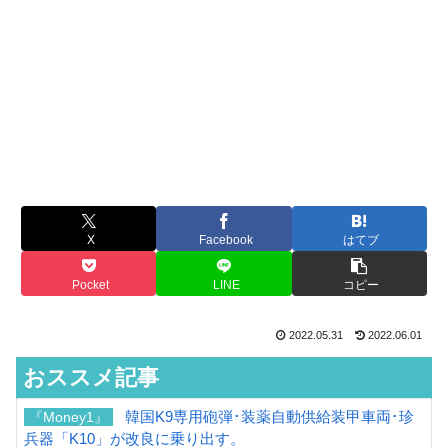
X
Facebook
はてブ
Pocket
LINE
コピー
2022.05.31
2022.06.01
おススメ記事
韓国K9専用砲弾･装薬自動供給装甲車両･珍
『Money1』
兵器「K10」が改良に乗り出す。