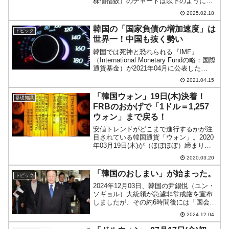
株価指数）のチャートは以下のようにな
っています（チャートは
2025.02.18
『Investing.com』より引用）。上げて始
まりましたが、現在のところ陰線。
韓国の「国家負債の増加速度」は
トピック
KOSP...
世界一！中国も抜く勢い
韓国では死神と恐れられる『IMF』
（International Monetary Fundの略：国際
通貨基金）が2021年04月に公表した
「Fiscal Monitor」（財政モニター）とい
2021.04.15
うリポートが韓国メディアで波紋を呼ん
でいます。先に...
「韓国ウォン」19日(木)決着！
基礎知識
FRBのおかげで「1ドル＝1,257
ウォン」まで戻る！
安値トレンドがどこまで進行するかが注
目されている韓国通貨「ウォン」。2020
年03月19日(木)が（ほぼほぼ）締まりま
した。2020年03月20日(金)08：02現在
2020.03.20
（日本時間）、ドルウォンチャートは以
下のようになっています（チャートは
「韓国のおしまい」が始まった。
トピック
『I...
2024年12月03日、韓国の尹錫悦（ユン・
ソギョル）大統領が急遽非常戒厳を宣布
しましたが、その約6時間後には「国会の
解除要求案決議」を受け、戒厳令を解除
2024.12.04
しました。外信では「大統領によるセル
フクーデター」という評価が出ていま