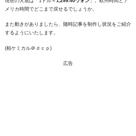
現在の天底は「1ドル＝
1,299.40ウォン
」。欧州時間とア
韓国･警察職員が「丸刈りになって抗議活
『Money1』
動」
メリカ時間でどこまで戻せるでしょうか。
中国だけが鉄鋼輸出を異常増加させる ⇒ 中
『Money1』
また動きがありましたら、随時記事を制作し状況をご紹介
国の過剰生産が世界を蝕む。
するようにいたします。
韓国製造業「半導体絶好調」のウラで他業
『Money1』
種は全般的「不調」⇒ PSIが示す現況は決して良くない。
(柏ケミカル＠ｄｃｐ)
【米韓激突案件】韓国消費者院が『クーパ
『Money1』
ン』1人当たり賠償10万ウォンを認定 ⇒ 総額3兆7,000億
広告
韓国で猛暑。南東部では干ばつ
『Money1』
韓国型イージス搭載の次世代駆逐艦
『Money1』
「KDDX」1番艦、2032年竣工と公示
【対日本円】ウォン安が急進！ 日米の協調
『Money1』
に韓国がいっちょがみしたのでは。
韓国政府『BYD』車への補助金を全廃 ⇒ 実
『Money1』
は韓国で『BYD』車は売れている。6カ月で対前年同期比
1.9倍！