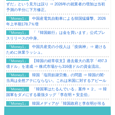
ずだ」という見方は誤り ⇒ 2026年の就業者の増加は当初
予測の半分に下方修正。
中国産電気自動車による韓国猛爆撃。2026
『Money1』
年上半期178.7％増
「『韓国銀行』は金を買います」公式プレ
『Money1』
スリリースの中身。
中国共産党の小役人は「疫病神」⇒ 避ける
『Money1』
ために休業ラッシュ。
【韓国の経常収支】過去最大の黒字「497.3
『Money1』
億ドル」を達成 ⇒ 株式市場から316億ドルの資金流出。
韓国「塩田奴隷労働」の問題 ⇒ 韓国の闇･
『Money1』
当局は全然アテにならない。これは米国に対するアピール
「韓国軍はたるんでいる」案件 × ２。⇒ 韓
『Money1』
国軍をダメにする最強タッグ「李在明 + 安圭伯」
韓国メディアが「韓国政府と李在明が吊る
『Money1』
される可能性もあるのでは」とほのめかす。