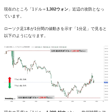
ル。外平債の発行「19.4億ドル」
現在のところ「1ドル＝
1,302ウォン
」近辺の攻防となっ
韓国「ここは北朝鮮なのか。選管がサーバ
『Money1』
ています。
ーにウソのデータを入力したのは明白だ」
韓国･李在明さっそく不動産対策で浅薄な発
『Money1』
ローソク足1本が1分間の値動きを示す「1分足」で見ると
言。
以下のようになります。
韓国は「中国と同じく」投資に不適格な国
『Money1』
だ。
『韓国銀行』が「金の保有量を増やしま
『Money1』
す」⇒「金を経由するドル入手」手段ではないのか？
韓国･外為取引量「1日当たり1,214.4億ド
『Money1』
ル」まで拡大 ⇒ 海外資金の動きに強く左右される状態
韓国･帰ってきた李在明。李在明を支持しな
『Money1』
い「50.5％」に上昇
韓国大統領府ボンクラ政策室長が告発され
『Money1』
た ⇒ 国家が行った恐るべき株価操作であり、空前の国政壟
断