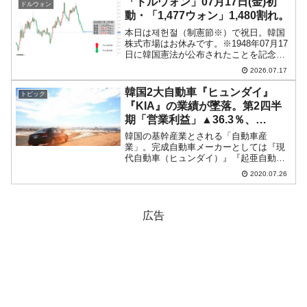
「ドルウォン」07月17日(金)初
ドルウォン
す。外信による評...
動・「1,477ウォン」1,480割れ。
本日は제헌절（制憲節※）で祝日。韓国
株式市場はお休みです。※1948年07月17
日に韓国憲法が公布されたことを記念す
る韓国の国慶日です。毎年この日が祝日
2026.07.17
です。2026年07月17日(金)の市場が開き
ました。10:00現在、ドルウォンのチャ
韓国2大自動車『ヒュンダイ』
トピック
ー...
『KIA』の業績が墜落。第2四半
期「営業利益」▲36.3％、
▲72.8％
韓国の基幹産業とされる「自動車産
業」。完成自動車メーカーとしては『現
代自動車（ヒュンダイ）』『起亜自動車
(KIA)』が最も有名です。両メーカーの
2020.07.26
2020年第2四半期の公表が発表されまし
たが、非常によろしくありません。『ヒ
ュンダイ』売上高：2...
広告