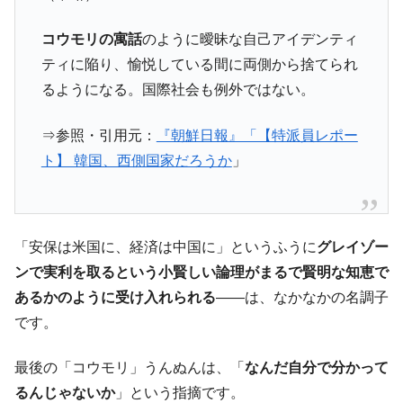
コウモリの寓話
のように曖昧な自己アイデンティ
ティに陥り、愉悦している間に両側から捨てられ
るようになる。国際社会も例外ではない。
⇒参照・引用元：
『朝鮮日報』「【特派員レポー
ト】 韓国、西側国家だろうか
」
「安保は米国に、経済は中国に」というふうに
グレイゾー
ンで実利を取るという小賢しい論理がまるで賢明な知恵で
あるかのように受け入れられる
――は、なかなかの名調子
です。
最後の「コウモリ」うんぬんは、「
なんだ自分で分かって
るんじゃないか
」という指摘です。