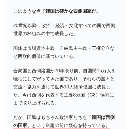
種は全般的「不調」⇒ PSIが示す現況は決して良くない。
このような点で
韓国は確かな西側国家だ。
【米韓激突案件】韓国消費者院が『クーパ
『Money1』
ン』1人当たり賠償10万ウォンを認定 ⇒ 総額3兆7,000億
20世紀以降、政治・経済・文化すべての面で西側
韓国で猛暑。南東部では干ばつ
『Money1』
世界の枠組みの中で成長した。
韓国型イージス搭載の次世代駆逐艦
『Money1』
「KDDX」1番艦、2032年竣工と公示
国体は市場資本主義・自由民主主義・三権分立な
【対日本円】ウォン安が急進！ 日米の協調
『Money1』
ど西欧的価値に基づいている。
に韓国がいっちょがみしたのでは。
韓国政府『BYD』車への補助金を全廃 ⇒ 実
『Money1』
合衆国と西側諸国が70年余り前、自国民15万人を
は韓国で『BYD』車は売れている。6カ月で対前年同期比
犠牲にして守ってきた国であり、それらの国々と
1.9倍！
交流・協力を通じて世界10大経済強国に成長し
在韓米国大使スティールが着韓！⇒ さっそ
『Money1』
た。今は西側を代表する主要8カ国（G8）候補に
く空港に詰めかけ「出て行け！」「極右勢力」のプラカー
まで取り上げられる。
ドを掲げる「在韓反米勢力」
韓国政府「2035年までに18.4GW規模のAIデ
『Money1』
だが、
国民はもちろん政治家たちも「
韓国は西側
ータセンター整備」⇒ だから無理だってば。
の国家
」という命題の前に疑心を持っている。