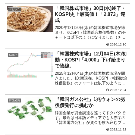
「韓国株式市場」30日(水)終了・
トピック
KOSPI史上最高値！「2,873」達
成
2020年12月30日(水)の韓国株式市場が締
まり、KOSPI（韓国総合株価指数）のチ
ャートは以下のようになりました（チャ
ートは『Investing.com』より引用）。
2020.12.30
KOSPI史上最高値！です。 「2,873」ま
できました。以下は投資家...
「韓国株式市場」12月04日(木)初
KOSPI
動・KOSPI「4,000」下げ始まり
で陰線。
2025年12月04日(木)の韓国株式市場が開
きました。10:08現在、KOSPI（韓国総合
株価指数）のチャートは以下のようにな
っています（チャートは
2025.12.04
『Investing.com』より引用）。ちょい下
げで始まり、現在のところ陰線。
『韓国ガス公社』1兆ウォンの劣
韓国経済
KOSPI...
後債発行に挑むか
韓国企業が資金調達を巡ってドタバタで
す。最近は日本語メディアでも大赤字の
『韓国電力公社』が資金を飲み込むブラ
ックホールなどと報じられていますが、
2022.11.22
これは親方太極旗なのをいいことに資金