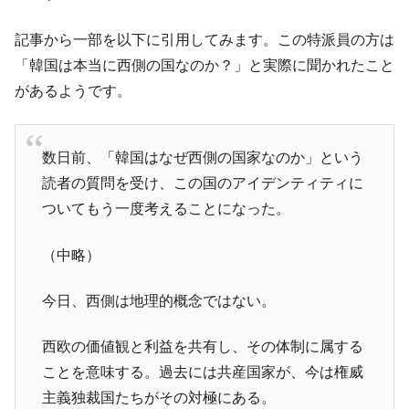
韓国は「中国と同じく」投資に不適格な国
『Money1』
記事から一部を以下に引用してみます。この特派員の方は
だ。
「韓国は本当に西側の国なのか？」と実際に聞かれたこと
『韓国銀行』が「金の保有量を増やしま
『Money1』
があるようです。
す」⇒「金を経由するドル入手」手段ではないのか？
韓国･外為取引量「1日当たり1,214.4億ド
『Money1』
ル」まで拡大 ⇒ 海外資金の動きに強く左右される状態
数日前、「韓国はなぜ西側の国家なのか」という
韓国･帰ってきた李在明。李在明を支持しな
『Money1』
読者の質問を受け、この国のアイデンティティに
い「50.5％」に上昇
ついてもう一度考えることになった。
韓国大統領府ボンクラ政策室長が告発され
『Money1』
た ⇒ 国家が行った恐るべき株価操作であり、空前の国政壟
（中略）
断
韓国･警察職員が「丸刈りになって抗議活
『Money1』
今日、西側は地理的概念ではない。
動」
中国だけが鉄鋼輸出を異常増加させる ⇒ 中
『Money1』
西欧の価値観と利益を共有し、その体制に属する
国の過剰生産が世界を蝕む。
ことを意味する。過去には共産国家が、今は権威
韓国製造業「半導体絶好調」のウラで他業
『Money1』
主義独裁国たちがその対極にある。