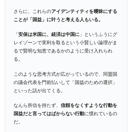
JPモルガン「韓国レバレッジETFの清算は
『Money1』
ほぼ終わった」
さらに、これらの
アイデンティティを曖昧にする
韓国『国民年金公団』株価暴落で200兆蒸
『Money1』
ことが「国益」に叶うと考える人もいる。
発。
韓国政府「ニセＫ-ブランドを通報しようキ
『Money1』
「
安保は米国に、経済は中国に
」というふうにグ
ャンペーン」⇒ あの名物教授も登場！
レイゾーンで実利を取るという小賢しい論理がま
韓国「橋が落ちました」⇒ 耐久性「なさす
『Money1』
るで賢明な知恵であるかのように受け入れられ
ぎ」では。
る。
韓国鉄鋼最大手『POSCO』ズブズブ沈む。
『Money1』
営業利益80.2％も減少
このような思考方式が広がっているので、同盟国
日本の誇る海洋資源調査船『白嶺』は先進技術の
Fact1
の議会代表を門前払いして「国益のための選択」
塊！
といった話が出てくる。
夏の甲子園、優勝校を最も多く輩出している都道
Fact1
府県とは？
なんら所信を持たず、
信頼をなくすような行動を
国益だと言ってはばからない行動
に慣れているの
今話題の「楽天ライオンズ」とは？
Fact1
だ。
奇跡の毛色「白毛馬」とは？
Fact1