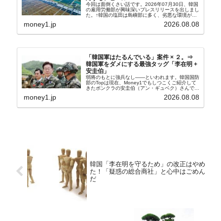
今回は面倒くさい話です。2026年07月30日、韓国
の雇用労働部が興味深いプレスリリースを出しまし
た。↑韓国の塩田は島嶼部に多く、劣悪な環境が一
般に見られることが少ないため、事件の発覚を妨げ
money1.jp
2026.08.08
たといわれます（後述）。これは、いわゆる「塩田
奴隷...
「韓国軍はたるんでいる」案件 × ２。⇒
韓国軍をダメにする最強タッグ「李在明 +
安圭伯」
弱将のもとに強兵なし――といわれます。韓国国防
部のTopは現在、Money1でもしつこくご紹介して
きたボンクラの安圭伯（アン・ギュベク）さんで
す。↑経済的無知蒙昧な李在明（イ・ジェミョン）
money1.jp
2026.08.08
さんと「韓国初の文官上がり」の国防部長官安圭伯
（アン...
韓国「李在明を守るため」の改正はやめ
た！「疑惑の総合商社」と心中はごめん
だ