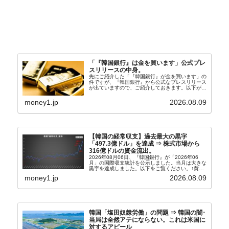
「『韓国銀行』は金を買います」公式プレ
スリリースの中身。
先にご紹介した「『韓国銀行』が金を買います」の
件ですが、『韓国銀行』から公式なプレスリリース
が出ていますので、ご紹介しておきます。以下が全
文和訳です。表題：韓国銀行、国内生産金の買い入
れ協力体制を構築□『韓国銀行』は、国内生産金の
money1.jp
2026.08.09
買い入れに...
【韓国の経常収支】過去最大の黒字
「497.3億ドル」を達成 ⇒ 株式市場から
316億ドルの資金流出。
2026年08月06日、『韓国銀行』が「2026年06
月」の国際収支統計を公示しました。当月は大きな
黒字を達成しました。以下をご覧ください。↑黄色
の傾向ペンでフォーカスしているのが2026年06月
money1.jp
2026.08.09
の経常収支です。2026年06月貿易収支：4...
韓国「塩田奴隷労働」の問題 ⇒ 韓国の闇･
当局は全然アテにならない。これは米国に
対するアピール