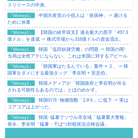
スリリースの中身。
中国共産党の小役人は「疫病神」⇒ 避ける
『Money1』
ために休業
【韓国の経常収支】過去最大の黒字「497.3
『Money1』
億ドル」を達成 ⇒ 株式市場から316億ドルの資金流出。
韓国「塩田奴隷労働」の問題 ⇒ 韓国の闇･
『Money1』
当局は全然アテにならない。これは米国に対するアピール
「韓国軍はたるんでいる」案件 × ２。⇒ 韓
『Money1』
国軍をダメにする最強タッグ「李在明 + 安圭伯」
韓国メディアが「韓国政府と李在明が吊る
『Money1』
される可能性もあるのでは」とほのめかす。
韓国07月･物価指数「2.8％」に低下 ⇒ 実は
『Money1』
コアコアは上がった。
韓国･猛暑でソウル市全域「猛暑重大警報」
『Money1』
発令。李在明「猛暑・干ばつ対処状況点検会議」
【日本市場再挑戦中】韓国『現代自動車』
『Money1』