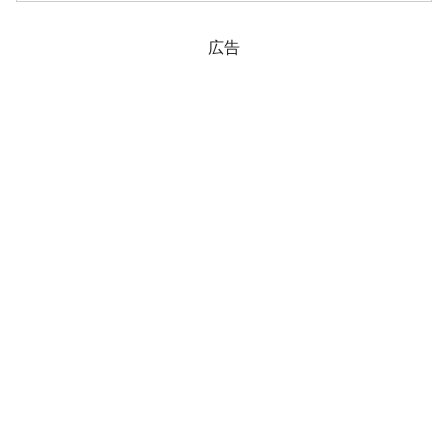
れる時期もあったのですが、いまだ「5万
電子」を...
広告