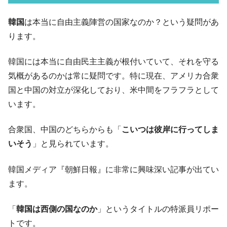
07月販売台数は去年のほぼ半分「71台」しか売れなかっ
た。『起亜』は9台だけ
韓国
は本当に自由主義陣営の国家なのか？という疑問があ
韓国「信用赦免を何回やっても、何回やっ
『Money1』
ります。
ても」⇒ 257万人赦免したのに60万人がまた延滞者に転
落！
韓国には本当に自由民主主義が根付いていて、それを守る
韓国K9専用砲弾･装薬自動供給装甲車両･珍
『Money1』
気概があるのかは常に疑問です。特に現在、アメリカ合衆
兵器「K10」が改良に乗り出す。
国と中国の対立が深化しており、米中間をフラフラとして
韓国「2026年07月の輸出入」絶好調。半導
『Money1』
います。
体だけで410億ドル、輸出全体の41％もある
韓国･李在明「青年層の雇用状況が悪い。せ
『Money1』
合衆国、中国のどちらからも「
こいつは彼岸に行ってしま
や、若者に起業させよう」⇒ どんな雇用対策だソレ。
いそう
」と見られています。
【韓国の外貨準備】2026年07月は4,279億ド
『Money1』
ル。外平債の発行「19.4億ドル」
韓国メディア『朝鮮日報』に非常に興味深い記事が出てい
ます。
韓国「ここは北朝鮮なのか。選管がサーバ
『Money1』
ーにウソのデータを入力したのは明白だ」
「
韓国は西側の国なのか
」というタイトルの特派員リポー
韓国･李在明さっそく不動産対策で浅薄な発
『Money1』
言。
トです。