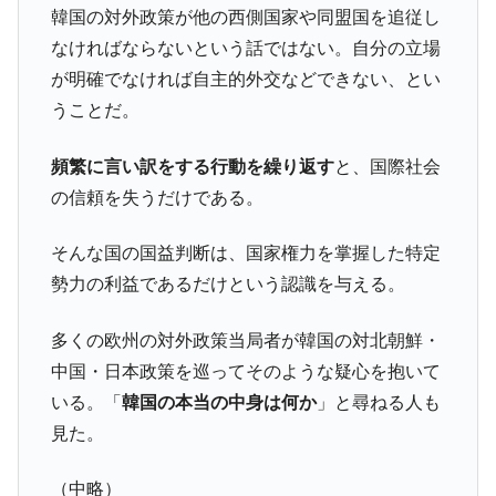
全て勝つといくら？ 競馬GI競走で勝利騎手がもら
Fact1
韓国の対外政策が他の西側国家や同盟国を追従し
える賞金とは？
なければならないという話ではない。自分の立場
平成仮面ライダーの意外すぎるモチーフとは？
Fact1
が明確でなければ自主的外交などできない、とい
発表から2日で大崩壊、鳴かず飛ばずに終わりそう
Fact1
うことだ。
なスーパーリーグとは？
日本人マスターズ挑戦の歴史。松山以前に最高位
Fact1
頻繁に言い訳をする行動を繰り返す
と、国際社会
だった選手とは？
の信頼を失うだけである。
甲子園通算本塁打、最多の清原に次いで多く打っ
Fact1
ている意外な選手とは？
そんな国の国益判断は、国家権力を掌握した特定
勢力の利益であるだけという認識を与える。
セレクトセールの高額取引馬が稼いだ金額とは？
Fact1
多くの欧州の対外政策当局者が韓国の対北朝鮮・
中国・日本政策を巡ってそのような疑心を抱いて
いる。「
韓国の本当の中身は何か
」と尋ねる人も
見た。
（中略）