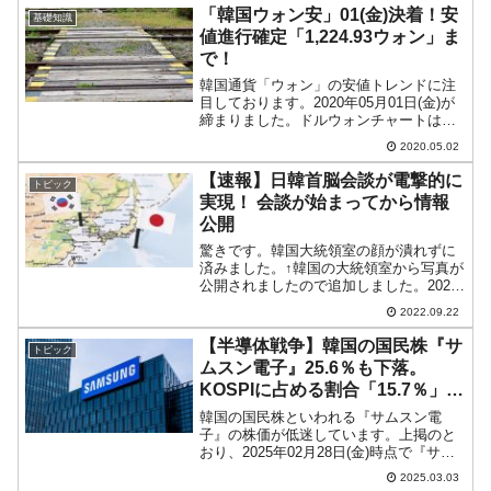
ショートを防ぐため社債を発行しまくっ
「韓国ウォン安」01(金)決着！安
基礎知識
ているからです。親方太極...
値進行確定「1,224.93ウォン」ま
で！
韓国通貨「ウォン」の安値トレンドに注
目しております。2020年05月01日(金)が
締まりました。ドルウォンチャートは以
下のようになりました（チャートは
2020.05.02
『Investing.com』より引用：以下同）。
結局、2020年05月01日(金)は大き...
【速報】日韓首脳会談が電撃的に
トピック
実現！ 会談が始まってから情報
公開
驚きです。韓国大統領室の顔が潰れずに
済みました。↑韓国の大統領室から写真が
公開されましたので追加しました。2022
年09月21日（現地時間）、日本の岸田文
2022.09.22
雄首相と韓国の尹錫悦（ユン・ソギョ
ル）大統領の対面会談が実現しました。
【半導体戦争】韓国の国民株『サ
トピック
日韓の首脳が顔を...
ムスン電子』25.6％も下落。
KOSPIに占める割合「15.7％」ま
でダウン
韓国の国民株といわれる『サムスン電
子』の株価が低迷しています。上掲のと
おり、2025年02月28日(金)時点で『サム
スン電子』の株価は「5万4,500ウォ
2025.03.03
ン」。「8万電子」「10万電子」と期待さ