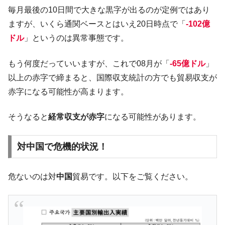
韓国･警察職員が「丸刈りになって抗議活
『Money1』
毎月最後の10日間で大きな黒字が出るのが定例ではあり
動」
ますが、いくら通関ベースとはいえ20日時点で「
-102億
中国だけが鉄鋼輸出を異常増加させる ⇒ 中
『Money1』
ドル
」というのは異常事態です。
国の過剰生産が世界を蝕む。
韓国製造業「半導体絶好調」のウラで他業
『Money1』
もう何度だっていいますが、これで08月が「
-65億ドル
」
種は全般的「不調」⇒ PSIが示す現況は決して良くない。
以上の赤字で締まると、国際収支統計の方でも貿易収支が
【米韓激突案件】韓国消費者院が『クーパ
『Money1』
赤字になる可能性が高まります。
ン』1人当たり賠償10万ウォンを認定 ⇒ 総額3兆7,000億
韓国で猛暑。南東部では干ばつ
『Money1』
そうなると
経常収支が赤字
になる可能性があります。
韓国型イージス搭載の次世代駆逐艦
『Money1』
「KDDX」1番艦、2032年竣工と公示
対中国で危機的状況！
【対日本円】ウォン安が急進！ 日米の協調
『Money1』
に韓国がいっちょがみしたのでは。
危ないのは対
中国
貿易です。以下をご覧ください。
韓国政府『BYD』車への補助金を全廃 ⇒ 実
『Money1』
は韓国で『BYD』車は売れている。6カ月で対前年同期比
1.9倍！