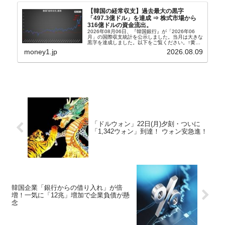
【韓国の経常収支】過去最大の黒字
「497.3億ドル」を達成 ⇒ 株式市場から
316億ドルの資金流出。
2026年08月06日、『韓国銀行』が「2026年06
月」の国際収支統計を公示しました。当月は大きな
黒字を達成しました。以下をご覧ください。↑黄色
の傾向ペンでフォーカスしているのが2026年06月
money1.jp
2026.08.09
の経常収支です。2026年06月貿易収支：4...
「ドルウォン」22日(月)夕刻・ついに
「1,342ウォン」到達！ ウォン安急進！
韓国企業「銀行からの借り入れ」が倍
増！一気に「12兆」増加で企業負債が懸
念