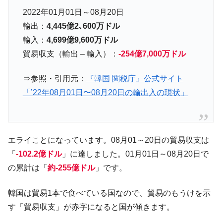
ル。外平債の発行「19.4億ドル」
2022年01月01日～08月20日
韓国「ここは北朝鮮なのか。選管がサーバ
『Money1』
輸出：
4,445億2､600万ドル
ーにウソのデータを入力したのは明白だ」
輸入：
4,699億9,600万ドル
韓国･李在明さっそく不動産対策で浅薄な発
『Money1』
貿易収支（輸出 – 輸入）：
-254億7,000万ドル
言。
韓国は「中国と同じく」投資に不適格な国
『Money1』
⇒参照・引用元：
『韓国 関税庁』公式サイト
だ。
「’22年08月01日〜08月20日の輸出入の現状」
『韓国銀行』が「金の保有量を増やしま
『Money1』
す」⇒「金を経由するドル入手」手段ではないのか？
韓国･外為取引量「1日当たり1,214.4億ド
『Money1』
エライことになっています。08月01～20日の貿易収支は
ル」まで拡大 ⇒ 海外資金の動きに強く左右される状態
「
-102.2億ドル
」に達しました。01月01日～08月20日で
韓国･帰ってきた李在明。李在明を支持しな
『Money1』
の累計は「
約-255億ドル
」です。
い「50.5％」に上昇
韓国大統領府ボンクラ政策室長が告発され
『Money1』
韓国は貿易1本で食べている国なので、貿易のもうけを示
た ⇒ 国家が行った恐るべき株価操作であり、空前の国政壟
す「貿易収支」が赤字になると国が傾きます。
断