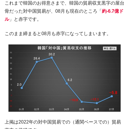
これまで韓国のお得意さまで、韓国の貿易収支黒字の屋台
全て勝つといくら？ 競馬GI競走で勝利騎手がもら
Fact1
骨だった対中国貿易が、08月も現在のところ「
約-6.7億ド
える賞金とは？
ル
」と赤字です。
平成仮面ライダーの意外すぎるモチーフとは？
Fact1
発表から2日で大崩壊、鳴かず飛ばずに終わりそう
このまま締まると08月も赤字になってしまいます。
Fact1
なスーパーリーグとは？
日本人マスターズ挑戦の歴史。松山以前に最高位
Fact1
だった選手とは？
甲子園通算本塁打、最多の清原に次いで多く打っ
Fact1
ている意外な選手とは？
セレクトセールの高額取引馬が稼いだ金額とは？
Fact1
上掲は2022年の対中国貿易での（通関ベースでの）貿易