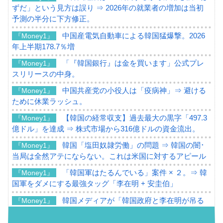
ずだ」という見方は誤り ⇒ 2026年の就業者の増加は当初
予測の半分に下方修正。
中国産電気自動車による韓国猛爆撃。2026
『Money1』
年上半期178.7％増
「『韓国銀行』は金を買います」公式プレ
『Money1』
スリリースの中身。
中国共産党の小役人は「疫病神」⇒ 避ける
『Money1』
ために休業ラッシュ。
【韓国の経常収支】過去最大の黒字「497.3
『Money1』
億ドル」を達成 ⇒ 株式市場から316億ドルの資金流出。
韓国「塩田奴隷労働」の問題 ⇒ 韓国の闇･
『Money1』
当局は全然アテにならない。これは米国に対するアピール
「韓国軍はたるんでいる」案件 × ２。⇒ 韓
『Money1』
国軍をダメにする最強タッグ「李在明 + 安圭伯」
韓国メディアが「韓国政府と李在明が吊る
『Money1』
される可能性もあるのでは」とほのめかす。