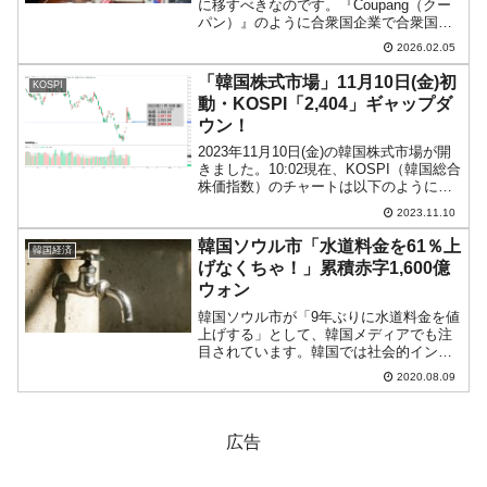
済む話
に移すべきなのです。『Coupang（クー
パン）』のように合衆国企業で合衆国市
場に上場していれば、韓国大統領になり
2026.02.05
おおせた李在明（イ・ジェミョン）さん
が「潰してやる」などと激昂しても、株
「韓国株式市場」11月10日(金)初
KOSPI
主・投資家が合衆...
動・KOSPI「2,404」ギャップダ
ウン！
2023年11月10日(金)の韓国株式市場が開
きました。10:02現在、KOSPI（韓国総合
株価指数）のチャートは以下のようにな
っています（チャートは
2023.11.10
『Investing.com』より引用）。ギャップ
ダウンして始まりました。KOSPIは「2...
韓国ソウル市「水道料金を61％上
韓国経済
げなくちゃ！」累積赤字1,600億
ウォン
韓国ソウル市が「9年ぶりに水道料金を値
上げする」として、韓国メディアでも注
目されています。韓国では社会的インフ
ラに支払う料金が安い、なんていわれる
2020.08.09
ことがあります。例えば「鉄道料金が安
い」「電気代が安い」「水道代が安い」
などですが、これらは韓...
広告