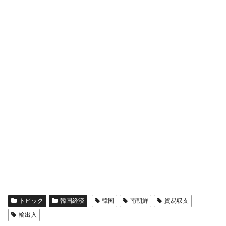
トピック
韓国経済
韓国
南朝鮮
貿易収支
輸出入