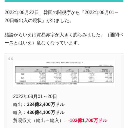
韓国07月･物価指数「2.8％」に低下 ⇒ 実は
『Money1』
コアコアは上がった。
2022年08月22日、韓国の関税庁から「2022年08月01～
韓国･猛暑でソウル市全域「猛暑重大警報」
『Money1』
20日輸出入の現状」が出ました。
発令。李在明「猛暑・干ばつ対処状況点検会議」
【日本市場再挑戦中】韓国『現代自動車』
『Money1』
結論からいえば貿易赤字が大きく膨らみました。（通関ベ
07月販売台数は去年のほぼ半分「71台」しか売れなかっ
ースとはいえ）危なくなっています。
た。『起亜』は9台だけ
韓国「信用赦免を何回やっても、何回やっ
『Money1』
ても」⇒ 257万人赦免したのに60万人がまた延滞者に転
落！
韓国K9専用砲弾･装薬自動供給装甲車両･珍
『Money1』
兵器「K10」が改良に乗り出す。
韓国「2026年07月の輸出入」絶好調。半導
『Money1』
2022年08月01～20日
体だけで410億ドル、輸出全体の41％もある
輸出：
334億2,400万ドル
韓国･李在明「青年層の雇用状況が悪い。せ
『Money1』
輸入：
436億4,100万ドル
や、若者に起業させよう」⇒ どんな雇用対策だソレ。
貿易収支（輸出 – 輸入）：
-102億1,700万ドル
【韓国の外貨準備】2026年07月は4,279億ド
『Money1』