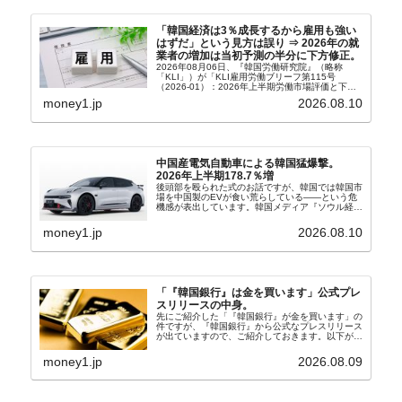
「韓国経済は3％成長するから雇用も強い
はずだ」という見方は誤り ⇒ 2026年の就
業者の増加は当初予測の半分に下方修正。
2026年08月06日、『韓国労働研究院』（略称
「KLI」）が「KLI雇用労働ブリーフ第115号
（2026-01）：2026年上半期労働市場評価と下半
期労働市場展望」を公表しました。Money1でも何
money1.jp
2026.08.10
度もご紹介していますが、政府が何よりも大...
中国産電気自動車による韓国猛爆撃。
2026年上半期178.7％増
後頭部を殴られた式のお話ですが、韓国では韓国市
場を中国製のEVが食い荒らしている――という危
機感が表出しています。韓国メディア『ソウル経
済』の記事から一部を以下に引きます。記事タイト
ルは「中国EVの大攻勢…東風もプジョーと手を組
money1.jp
2026.08.10
み韓国進出」...
「『韓国銀行』は金を買います」公式プレ
スリリースの中身。
先にご紹介した「『韓国銀行』が金を買います」の
件ですが、『韓国銀行』から公式なプレスリリース
が出ていますので、ご紹介しておきます。以下が全
文和訳です。表題：韓国銀行、国内生産金の買い入
れ協力体制を構築□『韓国銀行』は、国内生産金の
money1.jp
2026.08.09
買い入れに...