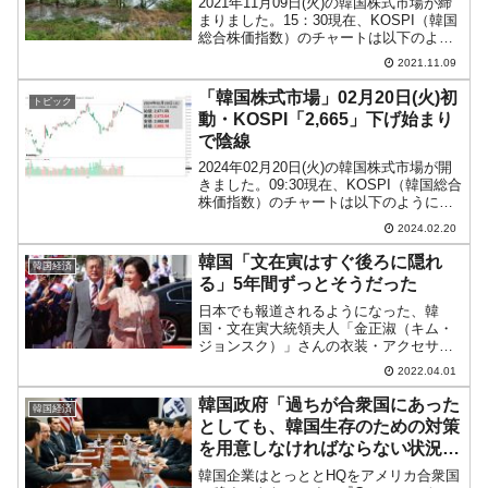
2021年11月09日(火)の韓国株式市場が締
まりました。15：30現在、KOSPI（韓国
総合株価指数）のチャートは以下のよう
になっています（チャートは
2021.11.09
『Investing.com』より引用）。前日終値
よりは上で終わったので、一応上昇では
「韓国株式市場」02月20日(火)初
トピック
あ...
動・KOSPI「2,665」下げ始まり
で陰線
2024年02月20日(火)の韓国株式市場が開
きました。09:30現在、KOSPI（韓国総合
株価指数）のチャートは以下のようにな
っています（チャートは
2024.02.20
『Investing.com』より引用）。下げて始
まりました。現在のところ陰線です。
韓国「文在寅はすぐ後ろに隠れ
韓国経済
KOS...
る」5年間ずっとそうだった
日本でも報道されるようになった、韓
国・文在寅大統領夫人「金正淑（キム・
ジョンスク）」さんの衣装・アクセサリ
ーなどについての「政府のお金で購入し
2022.04.01
ていたのではないか」という疑惑。↑ラオ
ス外遊時の文大統領夫妻。キムさんが前
韓国政府「過ちが合衆国にあった
韓国経済
に出ているため、どちらが...
としても、韓国生存のための対策
を用意しなければならない状況
だ」⇒ さっさと200億ドル払えば
韓国企業はとっととHQをアメリカ合衆国