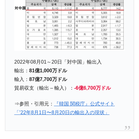
在韓米国大使スティールが着韓！⇒ さっそ
『Money1』
く空港に詰めかけ「出て行け！」「極右勢力」のプラカー
ドを掲げる「在韓反米勢力」
韓国政府「2035年までに18.4GW規模のAIデ
『Money1』
ータセンター整備」⇒ だから無理だってば。
JPモルガン「韓国レバレッジETFの清算は
『Money1』
ほぼ終わった」
韓国『国民年金公団』株価暴落で200兆蒸
『Money1』
2022年08月01～20日「対中国」輸出入
発。
輸出：
81億1,000万ドル
韓国政府「ニセＫ-ブランドを通報しようキ
『Money1』
輸入：
87億7,700万ドル
ャンペーン」⇒ あの名物教授も登場！
貿易収支（輸出 – 輸入）：
-6億6,700万ドル
日本の誇る海洋資源調査船『白嶺』は先進技術の
Fact1
塊！
⇒参照・引用元：
『韓国 関税庁』公式サイト
夏の甲子園、優勝校を最も多く輩出している都道
Fact1
「’22年8月1日〜8月20日の輸出入の現状」
府県とは？
今話題の「楽天ライオンズ」とは？
Fact1
奇跡の毛色「白毛馬」とは？
Fact1