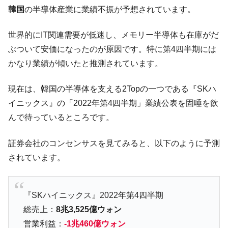
韓国「ここは北朝鮮なのか。選管がサーバ
『Money1』
韓国
の半導体産業に業績不振が予想されています。
ーにウソのデータを入力したのは明白だ」
韓国･李在明さっそく不動産対策で浅薄な発
『Money1』
世界的にIT関連需要が低迷し、メモリー半導体も在庫がだ
言。
ぶついて安価になったのが原因です。特に第4四半期には
韓国は「中国と同じく」投資に不適格な国
『Money1』
かなり業績が傾いたと推測されています。
だ。
『韓国銀行』が「金の保有量を増やしま
『Money1』
現在は、韓国の半導体を支える2Topの一つである『SKハ
す」⇒「金を経由するドル入手」手段ではないのか？
イニックス』の「2022年第4四半期」業績公表を固唾を飲
韓国･外為取引量「1日当たり1,214.4億ド
『Money1』
んで待っているところです。
ル」まで拡大 ⇒ 海外資金の動きに強く左右される状態
証券会社のコンセンサスを見てみると、以下のように予測
韓国･帰ってきた李在明。李在明を支持しな
『Money1』
い「50.5％」に上昇
されています。
韓国大統領府ボンクラ政策室長が告発され
『Money1』
た ⇒ 国家が行った恐るべき株価操作であり、空前の国政壟
断
『SKハイニックス』2022年第4四半期
総売上：
8兆3,525億ウォン
韓国･警察職員が「丸刈りになって抗議活
『Money1』
動」
営業利益：
-1兆460億ウォン