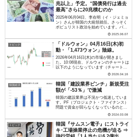
兆以上」予定。“国債発行は過去
最高”さらに20兆積むのか
2025年06月04日、李在明（イ・ジェミョ
ン）さんが韓国の大統領就任。さっそく
ポピュリスト政治を始めています。バラ
マキの準備を開始しました。そもそも李
2025.06.07
在明（イ・ジェミョン）さんというのは
出たとこ勝負で、その場その場でホラを
「ドルウォン」04月16日(木)初
トピック
吹く人物。前科四...
動・「1,473ウォン」陰線。
2026年04月16日(木)の市場が開きまし
た。10:08現在、ドルウォンのチャートは
以下のようになっています（チャートは
『Investing.com』より引用）。前日はコ
2026.04.16
マ足になりました(笑)。本日は現在のとこ
ろ「1ドル＝1,473ウォン...
韓国「建設業界ピンチ」新規受注
韓国経済
額が「-53％」で激減
韓国の建設業界は不況かつ低迷していま
す。PF（プロジェクト・ファイナンス）
問題で資金が回らなくなっているのと、
需要が低迷して新規の建設案件が減少し
2024.03.08
ているためです。高金利のため資金が調
達しにくくなっているのも原因の一つで
韓国『サムスン電子』にストライ
トピック
す。不況かつ低迷の証拠...
キ･工場操業停止の危機が迫る ⇒
強行労組「1人当たり6.2億出