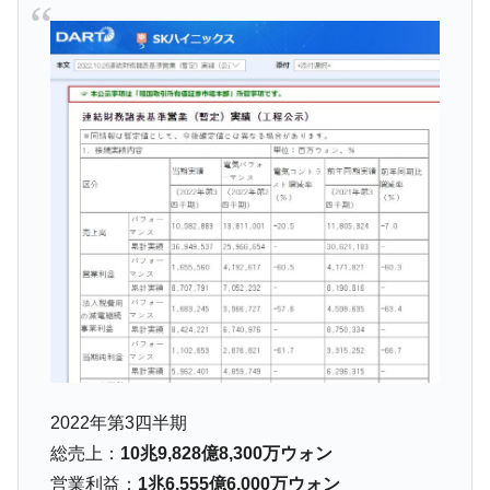
ドを掲げる「在韓反米勢力」
韓国政府「2035年までに18.4GW規模のAIデ
『Money1』
ータセンター整備」⇒ だから無理だってば。
JPモルガン「韓国レバレッジETFの清算は
『Money1』
ほぼ終わった」
韓国『国民年金公団』株価暴落で200兆蒸
『Money1』
発。
韓国政府「ニセＫ-ブランドを通報しようキ
『Money1』
ャンペーン」⇒ あの名物教授も登場！
韓国「橋が落ちました」⇒ 耐久性「なさす
『Money1』
ぎ」では。
韓国鉄鋼最大手『POSCO』ズブズブ沈む。
『Money1』
営業利益80.2％も減少
米国下院「韓国の公務員個人をターゲット
『Money1』
2022年第3四半期
にぶん殴る法案」提出！⇒ クーパン問題は合衆国企業に対
する差別。許してはおかぬ
総売上：
10兆9,828億8,300万ウォン
営業利益：
1兆6,555億6,000万ウォン
韓国ボンクラ政策室長･金容範、株価暴落に
『Money1』