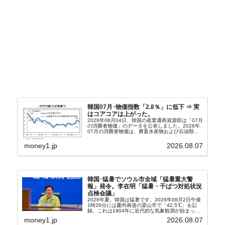
韓国07月･物価指数「2.8％」に低下 ⇒ 実
はコアコアは上がった。
2026年08月04日、韓国の産業通商資源部は「07月
の消費者物価」のデータを公表しました。2026年
07月の消費者物価は、農畜水産物および石油類の
上昇率が鈍化したことなどにより、前年同月比
2.8％上昇（06月は3.2％）となり、上昇率は前...
money1.jp
2026.08.07
韓国･猛暑でソウル市全域「猛暑重大警
報」発令。李在明「猛暑・干ばつ対処状況
点検会議」
2026年夏。韓国は猛暑です。2026年08月2日午後
1時26分には慶尚南道の梁山市で「42.5℃」を記
録。これは1904年に近代的な気象観測が始まって
以来の韓国史上最高気温です。08月04日には、ソ
money1.jp
2026.08.07
ウル市全域への「猛暑重大警報」が発令され...