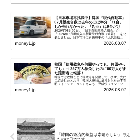
【日本市場再挑戦中】韓国『現代自動車』
07月販売台数は去年のほぼ半分「71台」
しか売れなかった。『起亜』は9台だけ
2026年08月06日、『日本自動車輸入組合』が
「2026年7月度輸入車新規登録台数（速報）」を公
表しました。日本市場に再挑戦中の『現代自動
車』、また日本市場を攻略したい『BYD』の販売
money1.jp
2026.08.07
台数はこの中に捉えられているはずです。先月から
は韓国の...
韓国「信用赦免を何回やっても、何回やっ
ても」⇒ 257万人赦免したのに60万人がま
た延滞者に転落！
韓国では政権ごとに徳政令を発動しています。先に
ご紹介したとおり、韓国大統領に成りおおせた李在
明（イ・ジェミョン）さんも、尹錫悦（ユン・ソギ
ョル）前政権が行った――「新出発基金」をバッド
money1.jp
2026.08.07
バンクにして不良債権の買い取りを行い、分割償還
や元利減免...
「韓国の経済的基盤は素晴らしい」与え
たのは日本です