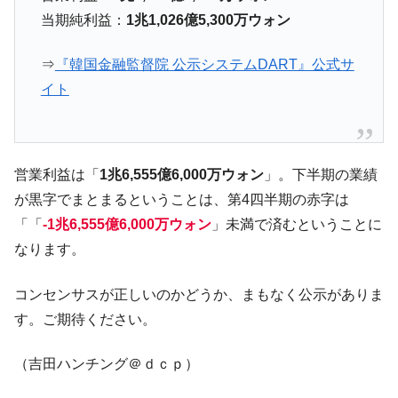
他人事のような発言。
当期純利益：
1兆1,026億5,300万ウォン
韓国半導体『SKハイニックス』2026年2Qの
『Money1』
⇒
『韓国金融監督院 公示システムDART』公式サ
業績「史上最高益」当期純利益は前年同期比13.4倍に。
イト
韓国･加徳島新国際空港「またも暗礁」の危
『Money1』
機 ⇒ 10.7兆では損が出るからできない。
【速報】韓国株式市場の暴落・本日07月29
『Money1』
日(水)もサイドカー・サーキットブレイカーの二段コンボ
営業利益は「
1兆6,555億6,000万ウォン
」。下半期の業績
発動！
が黒字でまとまるということは、第4四半期の赤字は
IT産業は人を雇用する効果は低い。全産業の
『Money1』
「「
-1兆6,555億6,000万ウォン
」未満で済むということに
半分未満しか雇用を生まない
なります。
日本の誇る海洋資源調査船『白嶺』は先進技術の
Fact1
塊！
コンセンサスが正しいのかどうか、まもなく公示がありま
夏の甲子園、優勝校を最も多く輩出している都道
Fact1
す。ご期待ください。
府県とは？
今話題の「楽天ライオンズ」とは？
Fact1
（吉田ハンチング＠ｄｃｐ）
奇跡の毛色「白毛馬」とは？
Fact1