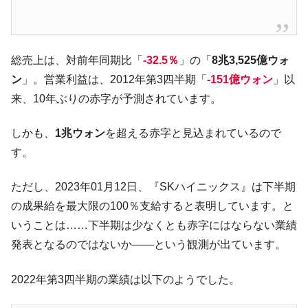
中国だけが鉄鋼輸出を異常増加させる ⇒ 中
『Money1』
国の過剰生産が世界を蝕む。
韓国製造業「半導体絶好調」のウラで他業
『Money1』
総売上は、対前年同期比「
-32.5％
」の「
8兆3,525億ウォ
種は全般的「不調」⇒ PSIが示す現況は決して良くない。
ン
」。営業利益は、2012年第3四半期「
-151億ウォン
」以
【米韓激突案件】韓国消費者院が『クーパ
『Money1』
来、10年ぶりの赤字が予測されています。
ン』1人当たり賠償10万ウォンを認定 ⇒ 総額3兆7,000億
韓国で猛暑。南東部では干ばつ
『Money1』
しかも、
1兆ウォン
を超える赤字と見込まれているので
韓国型イージス搭載の次世代駆逐艦
す。
『Money1』
「KDDX」1番艦、2032年竣工と公示
ただし、2023年01月12日、『SKハイニックス』は下半期
【対日本円】ウォン安が急進！ 日米の協調
『Money1』
に韓国がいっちょがみしたのでは。
の成果給を最大限の100％支給すると表明しています。と
いうことは……下半期は少なくとも赤字にはならない業績
韓国政府『BYD』車への補助金を全廃 ⇒ 実
『Money1』
は韓国で『BYD』車は売れている。6カ月で対前年同期比
発表となるのではないか――という観測が出ています。
1.9倍！
2022年第3四半期の業績は以下のようでした。
在韓米国大使スティールが着韓！⇒ さっそ
『Money1』
く空港に詰めかけ「出て行け！」「極右勢力」のプラカー