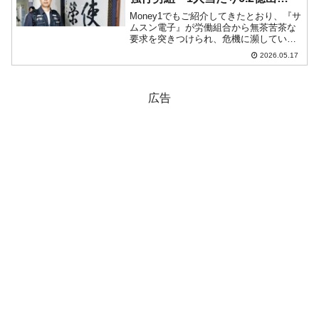
せ！」
Money1でもご紹介してきたとおり、『サ
ムスン電子』が労働組合から無茶苦茶な
要求を突きつけられ、危機に瀕していま
す。成果給（ボーナス）の支給を巡る労
2026.05.17
使の対立です。『サムスン電子』の労働
組合の主な要求は、・営業利益の15％を
成果給原資として...
広告