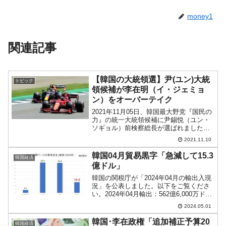
money1
関連記事
【韓国の大統領選】尹(ユン)大統
トピック
領候補が李在明（イ・ジェミョ
ン）をオーバーテイク
2021年11月05日、韓国最大野党『国民の
力』の統一大統領候補に尹錫悦（ユン・
ソギョル）前検察総長が選ばれました。
これで与党『共に民主党』の統一候補・
2021.11.10
李在明（イ・ジェミョン）さんとの一騎
打ちになったわけですが、国民の支持率
韓国04月貿易黒字「急減して15.3
韓国経済
にも変動が現れて...
億ドル」
韓国の関税庁が「2024年04月の輸出入現
況」を公表しました。以下をご覧くださ
い。2024年04月輸出：562億6,000万ドル
（+13.8％）輸入：547億3,100万ドル
2024.05.01
（+5.4％）貿易収支（輸出 - 輸入）：15
億2,900万ドル2...
韓国･李在政権「追加補正予算20
韓国経済