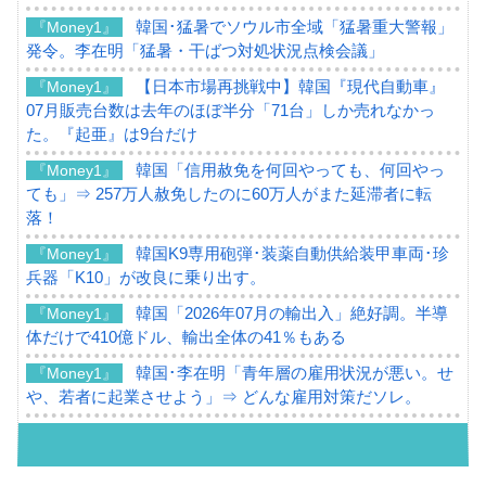
韓国･猛暑でソウル市全域「猛暑重大警報」
『Money1』
発令。李在明「猛暑・干ばつ対処状況点検会議」
【日本市場再挑戦中】韓国『現代自動車』
『Money1』
07月販売台数は去年のほぼ半分「71台」しか売れなかっ
た。『起亜』は9台だけ
韓国「信用赦免を何回やっても、何回やっ
『Money1』
ても」⇒ 257万人赦免したのに60万人がまた延滞者に転
落！
韓国K9専用砲弾･装薬自動供給装甲車両･珍
『Money1』
兵器「K10」が改良に乗り出す。
韓国「2026年07月の輸出入」絶好調。半導
『Money1』
体だけで410億ドル、輸出全体の41％もある
韓国･李在明「青年層の雇用状況が悪い。せ
『Money1』
や、若者に起業させよう」⇒ どんな雇用対策だソレ。
【韓国の外貨準備】2026年07月は4,279億ド
『Money1』
ル。外平債の発行「19.4億ドル」