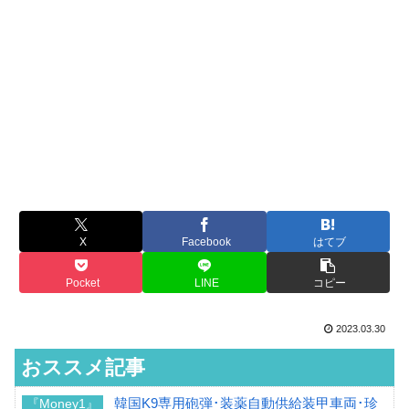
X
Facebook
はてブ
Pocket
LINE
コピー
2023.03.30
おススメ記事
韓国K9専用砲弾･装薬自動供給装甲車両･珍
『Money1』