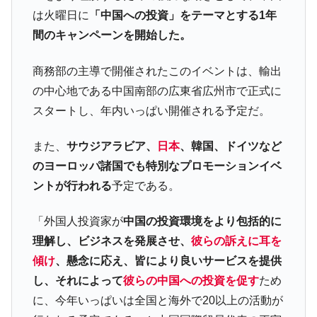
「KDDX」1番艦、2032年竣工と公示
は火曜日に
「中国への投資」をテーマとする1年
【対日本円】ウォン安が急進！ 日米の協調
『Money1』
間のキャンペーンを開始した。
に韓国がいっちょがみしたのでは。
韓国政府『BYD』車への補助金を全廃 ⇒ 実
『Money1』
商務部の主導で開催されたこのイベントは、輸出
は韓国で『BYD』車は売れている。6カ月で対前年同期比
の中心地である中国南部の広東省広州市で正式に
1.9倍！
スタートし、年内いっぱい開催される予定だ。
在韓米国大使スティールが着韓！⇒ さっそ
『Money1』
く空港に詰めかけ「出て行け！」「極右勢力」のプラカー
また、
サウジアラビア、
日本
、韓国、ドイツなど
ドを掲げる「在韓反米勢力」
のヨーロッパ諸国でも特別なプロモーションイベ
韓国政府「2035年までに18.4GW規模のAIデ
『Money1』
ントが行われる
予定である。
ータセンター整備」⇒ だから無理だってば。
JPモルガン「韓国レバレッジETFの清算は
『Money1』
「外国人投資家が
中国の投資環境をより包括的に
ほぼ終わった」
理解し、ビジネスを発展させ、
彼らの訴えに耳を
韓国『国民年金公団』株価暴落で200兆蒸
『Money1』
傾け
、懸念に応え、皆により良いサービスを提供
発。
し、それによって
彼らの中国への投資を促す
ため
韓国政府「ニセＫ-ブランドを通報しようキ
『Money1』
に、今年いっぱいは全国と海外で20以上の活動が
ャンペーン」⇒ あの名物教授も登場！