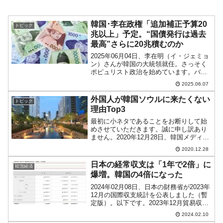
韓国･李在政権「追加補正予算20
トピック
兆以上」予定。“国債発行は過去
最高”さらに20兆積むのか
2025年06月04日、李在明（イ・ジェミョ
ン）さんが韓国の大統領就任。さっそく
ポピュリスト政治を始めています。バラ
マキの準備を開始しました。そもそも李
2025.06.07
在明（イ・ジェミョン）さんというのは
出たとこ勝負で、その場その場でホラを
外国人が韓国ソウルに来たくない
トピック
吹く人物。前科四...
理由Top3
最初に小ネタであることをお断りして始
めさせていただきます。誠に申し訳あり
ません。2020年12月28日、韓国メディア
『毎日経済』に「外国人コロナ19が終わ
2020.12.28
ってもソウルに来たくない理由」という
記事が出ました。これは『ソウル観光財
日本の経常収支は「1年で2倍」に
韓国経済
団』がオンライ...
爆増。韓国の4倍になった
2024年02月08日、日本の財務省が2023年
12月の国際収支統計を公表しました（暫
定版）。以下です。2023年12月貿易収
支：1,155億円サービス収支：-3,833億円
2024.02.10
第1次所得収支：1兆2,624億円第2次所得