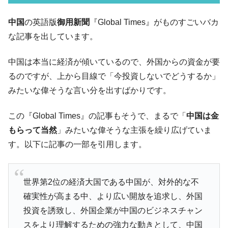
ル」まで拡大 ⇒ 海外資金の動きに強く左右される状態
韓国･帰ってきた李在明。李在明を支持しな
中国
の英語版
御用新聞
『Global Times』がものすごいバカ
『Money1』
い「50.5％」に上昇
な記事を出しています。
韓国大統領府ボンクラ政策室長が告発され
『Money1』
た ⇒ 国家が行った恐るべき株価操作であり、空前の国政壟
中国は本当に経済が傾いているので、外国からの資金が要
断
るのですが、上から目線で「今投資しないでどうするか」
韓国･警察職員が「丸刈りになって抗議活
『Money1』
みたいな偉そうな言い分を出すばかりです。
動」
この『Global Times』の記事もそうで、まるで「
中国は金
中国だけが鉄鋼輸出を異常増加させる ⇒ 中
『Money1』
国の過剰生産が世界を蝕む。
もらって当然
」みたいな偉そうな主張を繰り広げていま
す。以下に記事の一部を引用します。
韓国製造業「半導体絶好調」のウラで他業
『Money1』
種は全般的「不調」⇒ PSIが示す現況は決して良くない。
【米韓激突案件】韓国消費者院が『クーパ
『Money1』
世界第2位の経済大国である中国が、対外的な不
ン』1人当たり賠償10万ウォンを認定 ⇒ 総額3兆7,000億
確実性が高まる中、より広い開放を追求し、外国
韓国で猛暑。南東部では干ばつ
『Money1』
投資を誘致し、外国企業が中国のビジネスチャン
韓国型イージス搭載の次世代駆逐艦
『Money1』
スをより理解するための強力な動きとして、中国