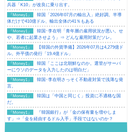
兵器「K10」が改良に乗り出す。
韓国「2026年07月の輸出入」絶好調。半導
『Money1』
体だけで410億ドル、輸出全体の41％もある
韓国･李在明「青年層の雇用状況が悪い。せ
『Money1』
や、若者に起業させよう」⇒ どんな雇用対策だソレ。
【韓国の外貨準備】2026年07月は4,279億ド
『Money1』
ル。外平債の発行「19.4億ドル」
韓国「ここは北朝鮮なのか。選管がサーバ
『Money1』
ーにウソのデータを入力したのは明白だ」
韓国･李在明さっそく不動産対策で浅薄な発
『Money1』
言。
韓国は「中国と同じく」投資に不適格な国
『Money1』
だ。
『韓国銀行』が「金の保有量を増やしま
『Money1』
す」⇒「金を経由するドル入手」手段ではないのか？
韓国･外為取引量「1日当たり1,214.4億ド
『Money1』