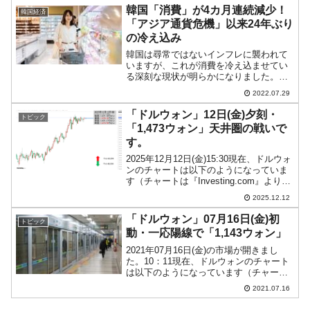
収支：-2,503億円...
韓国「消費」が4カ月連続減少！
韓国経済
「アジア通貨危機」以来24年ぶり
の冷え込み
韓国は尋常ではないインフレに襲われて
いますが、これが消費を冷え込ませてい
る深刻な現状が明らかになりました。
2022年07月28日、韓国の統計庁が定例の
2022.07.29
「2022年06月の産業活動動向」を公表し
たのですが、ちょっと見過ごせない数字
「ドルウォン」12日(金)夕刻・
トピック
があるのです...
「1,473ウォン」天井圏の戦いで
す。
2025年12月12日(金)15:30現在、ドルウォ
ンのチャートは以下のようになっていま
す（チャートは『Investing.com』より引
用）。陽線が少し伸びました。現在のと
2025.12.12
ころ「1ドル＝1,473ウォン」近辺の攻防
となっています。ローソク...
「ドルウォン」07月16日(金)初
トピック
動・一応陽線で「1,143ウォン」
2021年07月16日(金)の市場が開きまし
た。10：11現在、ドルウォンのチャート
は以下のようになっています（チャート
は『Investing.com』より引用）。現在の
2021.07.16
ところ陽線で「1ドル＝1,143ウォン」近
辺の攻防です。上昇のチャネル...