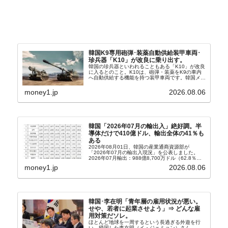
韓国K9専用砲弾･装薬自動供給装甲車両･
珍兵器「K10」が改良に乗り出す。
韓国の珍兵器といわれることもある「K10」が改良
に入るとのこと。K10は、砲弾・装薬をK9の車内
へ自動供給する機能を持つ装甲車両です。韓国メデ
ィア『Chosun Biz』が報じていますので、同記事
から以下に一部を引きます。2005年に初めて...
money1.jp
2026.08.06
韓国「2026年07月の輸出入」絶好調。半
導体だけで410億ドル、輸出全体の41％も
ある
2026年08月01日、韓国の産業通商資源部が
「2026年07月の輸出入現況」を公表しました。
2026年07月輸出：988億8,700万ドル（62.8％）
輸入：685億6,300万ドル（26.5％）貿易収支：
money1.jp
2026.08.06
303億2,400万ドル2026...
韓国･李在明「青年層の雇用状況が悪い。
せや、若者に起業させよう」⇒ どんな雇
用対策だソレ。
ほとんど地球を一周するという長過ぎる外遊を行
い、帰国した李在明（イ・ジェミョン）さん。