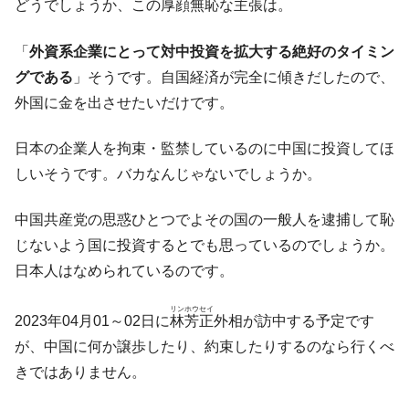
全て勝つといくら？ 競馬GI競走で勝利騎手がもら
どうでしょうか、この厚顔無恥な主張は。
Fact1
える賞金とは？
「
外資系企業にとって対中投資を拡大する絶好のタイミン
平成仮面ライダーの意外すぎるモチーフとは？
Fact1
グである
」そうです。自国経済が完全に傾きだしたので、
発表から2日で大崩壊、鳴かず飛ばずに終わりそう
Fact1
外国に金を出させたいだけです。
なスーパーリーグとは？
日本人マスターズ挑戦の歴史。松山以前に最高位
Fact1
日本の企業人を拘束・監禁しているのに中国に投資してほ
だった選手とは？
しいそうです。バカなんじゃないでしょうか。
甲子園通算本塁打、最多の清原に次いで多く打っ
Fact1
ている意外な選手とは？
中国共産党の思惑ひとつでよその国の一般人を逮捕して恥
セレクトセールの高額取引馬が稼いだ金額とは？
Fact1
じないよう国に投資するとでも思っているのでしょうか。
日本人はなめられているのです。
リンホウセイ
2023年04月01～02日に
林芳正
外相が訪中する予定です
が、中国に何か譲歩したり、約束したりするのなら行くべ
きではありません。