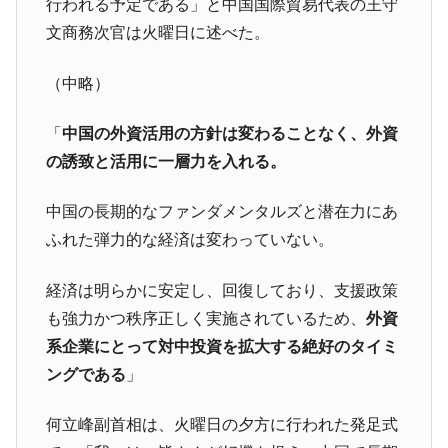
行われる予定である」と中国国際貿易代表の王守
韓国「橋が落ちました」⇒ 耐久性「なさす
『Money1』
文商務次官は火曜日に述べた。
ぎ」では。
韓国鉄鋼最大手『POSCO』ズブズブ沈む。
『Money1』
（中略）
営業利益80.2％も減少
米国下院「韓国の公務員個人をターゲット
『Money1』
「
中国の外資活用の方針は変わることなく、外資
にぶん殴る法案」提出！⇒ クーパン問題は合衆国企業に対
の誘致と活用に一層力を入れる。
する差別。許してはおかぬ
韓国ボンクラ政策室長･金容範、株価暴落に
『Money1』
中国の長期的なファンダメンタルズと潜在力にあ
他人事のような発言。
ふれた弾力的な経済は変わっていない。
韓国半導体『SKハイニックス』2026年2Qの
『Money1』
業績「史上最高益」当期純利益は前年同期比13.4倍に。
経済は明らかに安定し、回復しており、支援政策
韓国･加徳島新国際空港「またも暗礁」の危
『Money1』
も強力かつ秩序正しく実施されているため、
外資
機 ⇒ 10.7兆では損が出るからできない。
系企業にとって対中投資を拡大する絶好のタイミ
【速報】韓国株式市場の暴落・本日07月29
『Money1』
ングである
」
日(水)もサイドカー・サーキットブレイカーの二段コンボ
発動！
何立峰副首相は、火曜日の夕方に行われた発足式