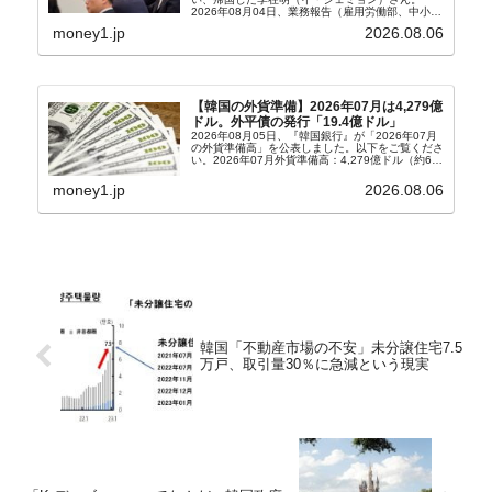
2026年08月04日、業務報告（雇用労働部、中小ベ
ンチャー企業部、公正取引委員会）を主催。この席
money1.jp
2026.08.06
上、韓国大統領に成りおおせた李在明（イ・ジェミ
ョン）さん...
【韓国の外貨準備】2026年07月は4,279億
ドル。外平債の発行「19.4億ドル」
2026年08月05日、『韓国銀行』が「2026年07月
の外貨準備高」を公表しました。以下をご覧くださ
い。2026年07月外貨準備高：4,279億ドル（約67
兆4,456億円）※前月比：+6億ドル＜＜内訳＞＞
⇒Securities：3,80...
money1.jp
2026.08.06
韓国「不動産市場の不安」未分譲住宅7.5
万戸、取引量30％に急減という現実