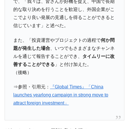
IT産業は人を雇用する効果は低い。全産業の
『Money1』
で、「我々は、皆さんが好機を捉え、中国で長期
半分未満しか雇用を生まない
的な取り決めを行うことを歓迎し、外国企業がこ
韓国「株式市場が賭博場のように変質した
『Money1』
こでより良い発展の見通しを得ることができると
のは政界の責任だ」
信じています」と述べた。
韓国「2026年1Q 資金循環統計」面白い結果
『Money1』
に。
また、「投資運営やプロジェクトの過程で
何か問
韓国化学企業最大手『ロッテケミカル』純
題が発生した場合
、いつでもさまざまなチャンネ
『Money1』
借入金が約8兆。信用格付け「ネガティブ」にダウン
ルを通じて報告することができ、
タイムリーに改
韓国株式市場･暗黒の火曜日。サーキットブ
『Money1』
善することができる
」と付け加えた。
レイカーも発動！ 半導体2銘柄の暴落
（後略）
日本の誇る海洋資源調査船『白嶺』は先進技術の
Fact1
塊！
⇒参照・引用元：
『Global Times』「China
launches yearlong campaign in strong move to
夏の甲子園、優勝校を最も多く輩出している都道
Fact1
府県とは？
attract foreign investment」
今話題の「楽天ライオンズ」とは？
Fact1
奇跡の毛色「白毛馬」とは？
Fact1