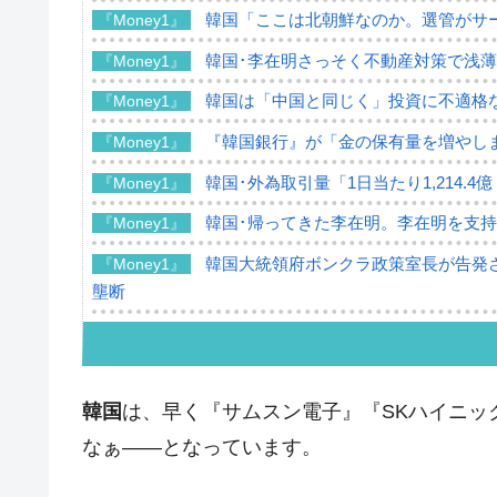
韓国「ここは北朝鮮なのか。選管がサ
『Money1』
韓国･李在明さっそく不動産対策で浅
『Money1』
韓国は「中国と同じく」投資に不適格
『Money1』
『韓国銀行』が「金の保有量を増やし
『Money1』
韓国･外為取引量「1日当たり1,214.
『Money1』
韓国･帰ってきた李在明。李在明を支持し
『Money1』
韓国大統領府ボンクラ政策室長が告発さ
『Money1』
壟断
韓国･警察職員が「丸刈りになって抗
『Money1』
中国だけが鉄鋼輸出を異常増加させる 
『Money1』
韓国
は、早く『サムスン電子』『SKハイニッ
韓国製造業「半導体絶好調」のウラで他
『Money1』
なぁ――となっています。
【米韓激突案件】韓国消費者院が『クーパ
『Money1』
韓国で猛暑。南東部では干ばつ
『Money1』