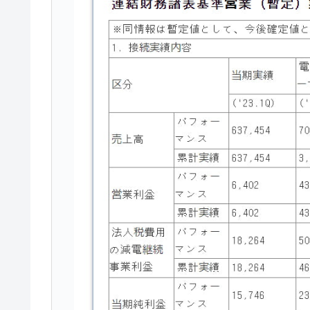
米国下院「韓国の公務員個人をターゲ
『Money1』
する差別。許してはおかぬ
韓国ボンクラ政策室長･金容範、株価
『Money1』
韓国半導体『SKハイニックス』2026
『Money1』
韓国･加徳島新国際空港「またも暗礁」の
『Money1』
【速報】韓国株式市場の暴落・本日07
『Money1』
発動！
IT産業は人を雇用する効果は低い。全
『Money1』
韓国「株式市場が賭博場のように変質
『Money1』
韓国「2026年1Q 資金循環統計」面白
『Money1』
韓国化学企業最大手『ロッテケミカル
『Money1』
韓国株式市場･暗黒の火曜日。サーキッ
『Money1』
日本の誇る海洋資源調査船『白嶺』は先進技
Fact1