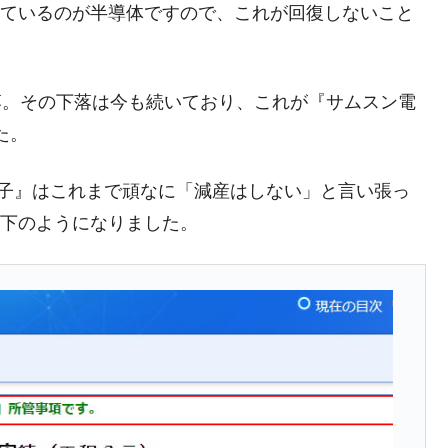
支えているのが半導体ですので、これが回復しないこと
DX」1番艦、2032年竣工と公示
の協調に韓国がいっちょがみしたのでは。
落。その下落は今も続いており、これが『サムスン電
⇒ 実は韓国で『BYD』車は売れている。6カ月で対前年同期比
た。
さっそく空港に詰めかけ「出て行け！」「極右勢力」のプラカー
ン電子』はこれまで頑なに「減産はしない」と言い張っ
以下のようになりました。
模のAIデータセンター整備」⇒ だから無理だってば。
清算はほぼ終わった」
兆蒸発。
うキャンペーン」⇒ あの名物教授も登場！
さすぎ」では。
む。営業利益80.2％も減少