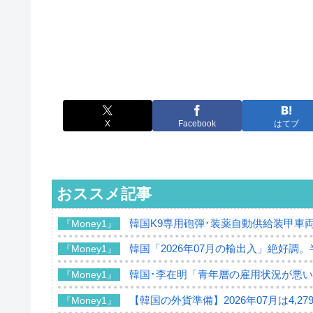
X
Facebook
はてブ
おススメ記事
韓国K9専用砲弾･装薬自動供給装甲車両
『Money1』
韓国「2026年07月の輸出入」絶好調
『Money1』
韓国･李在明「青年層の雇用状況が悪い
『Money1』
【韓国の外貨準備】2026年07月は4,2
『Money1』