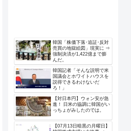
韓国「株価下落･追証･反対
売買の地獄絵図」現実に ⇒
強制決済が1,422億まで膨
んだ。
韓国記者「そんな説明で米
国議会とホワイトハウスを
説得できるわけないだ
ろ！」
【対日本円】ウォン安が急
進！ 日米の協調に韓国がい
っちょがみしたのでは。
【07月13日暗黒の月曜日】