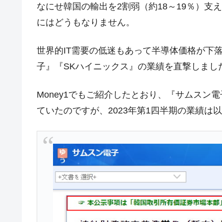
なにせ韓国の輸出を2割弱（約18～19％）
韓国型イージス搭載の次世代駆逐艦「KD
『Money1』
にはどうもなりません。
【対日本円】ウォン安が急進！ 日米
『Money1』
世界的IT需要の低迷もあって半導体価格が下
韓国政府『BYD』車への補助金を全廃 
『Money1』
1.9倍！
子』『SKハイニックス』の業績を直撃しまし
在韓米国大使スティールが着韓！⇒ 
『Money1』
Money1でもご紹介したとおり、『サムス
ドを掲げる「在韓反米勢力」
ていたのですが、2023年第1四半期の業績は
韓国政府「2035年までに18.4GW規
『Money1』
JPモルガン「韓国レバレッジETFの
『Money1』
韓国『国民年金公団』株価暴落で200
『Money1』
韓国政府「ニセＫ-ブランドを通報しよ
『Money1』
韓国「橋が落ちました」⇒ 耐久性「な
『Money1』
韓国鉄鋼最大手『POSCO』ズブズブ沈
『Money1』