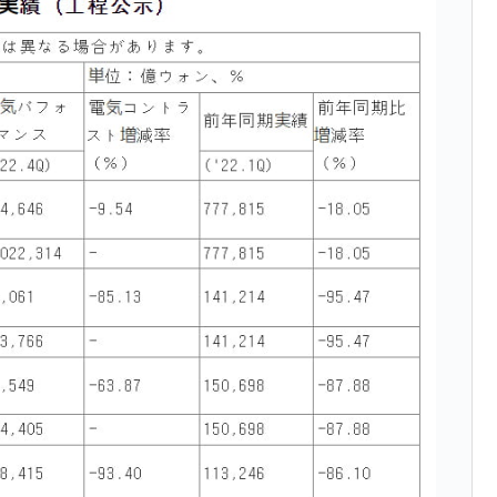
ットにぶん殴る法案」提出！⇒ クーパン問題は合衆国企業に対
暴落に他人事のような発言。
年2Qの業績「史上最高益」当期純利益は前年同期比13.4倍に。
危機 ⇒ 10.7兆では損が出るからできない。
月29日(水)もサイドカー・サーキットブレイカーの二段コンボ
産業の半分未満しか雇用を生まない
したのは政界の責任だ」
い結果に。
』純借入金が約8兆。信用格付け「ネガティブ」にダウン
トブレイカーも発動！ 半導体2銘柄の暴落
術の塊！