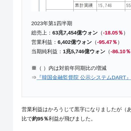
夏の甲子園、優勝校を最も多く輩出している
Fact1
今話題の「楽天ライオンズ」とは？
Fact1
2023年第1四半期
奇跡の毛色「白毛馬」とは？
Fact1
総売上：
63兆7,454億ウォン
（
-18.05％
）
全て勝つといくら？ 競馬GI競走で勝利騎手
Fact1
営業利益：
6,402億ウォン
（
-95.47％
）
平成仮面ライダーの意外すぎるモチーフとは
Fact1
当期純利益：
1兆5,746億ウォン
（
-86.10％
発表から2日で大崩壊、鳴かず飛ばずに終わ
Fact1
日本人マスターズ挑戦の歴史。松山以前に最
Fact1
※
（ ）内は対前年同期比の増減
甲子園通算本塁打、最多の清原に次いで多く
Fact1
⇒
『韓国金融監督院 公示システムDART
セレクトセールの高額取引馬が稼いだ金額と
Fact1
営業利益はかろうじて黒字になりましたが（
比で
約95％
利益が飛びました。