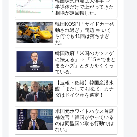
韓国株式市場は大惨事 ⇒
半導体だけで上がってきた
相場が逆回転した。
韓国KOSPI「サイドカー発
動され過ぎ」問題 ⇒ いく
ら何でも41回は落ちすぎ
だ。
韓国政府「米国のカツアゲ
に怯える」⇒ 「15％でまと
まるハズ」とタカをくくっ
ている。
【速報・確報】韓国産潜水
艦「またしても敗北」カナ
ダはドイツ産を選定！
米国元ホワイトハウス首席
補佐官「韓国がやっている
のは同盟国の取る行動では
ない」