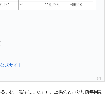
都道府県とは？
がもらえる賞金とは？
？
）
りそうなスーパーリーグとは？
高位だった選手とは？
打っている意外な選手とは？
』公式サイト
は？
あるいは「黒字にした」）、上掲のとおり対前年同期