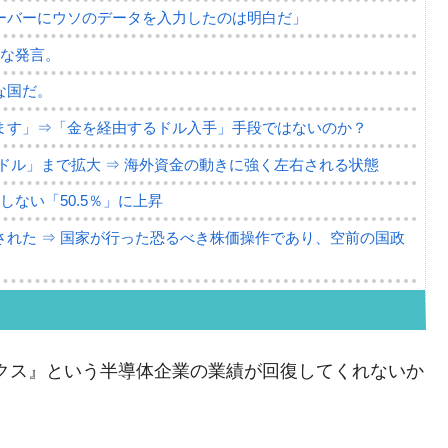
ーバーにウソのデータを入力したのは明白だ」
薄な発言。
な国だ。
ます」⇒「金を経由するドル入手」手段ではないのか？
4億ドル」まで拡大 ⇒ 海外資金の動きに強く左右される状態
ない「50.5％」に上昇
れた ⇒ 国家が行った恐るべき株価操作であり、空前の国政
議活動」
⇒ 中国の過剰生産が世界を蝕む。
クス』という半導体企業の業績が回復してくれないか
業種は全般的「不調」⇒ PSIが示す現況は決して良くない。
ン』1人当たり賠償10万ウォンを認定 ⇒ 総額3兆7,000億