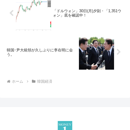
「ドルウォン」30日(月)夕刻・「1,351ウ
ォン」底を確認中！
韓国･尹大統領が久しぶりに李在明に会
う。
ホーム
韓国経済