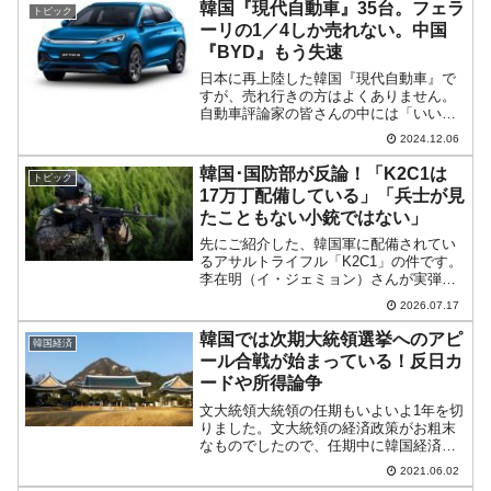
が、前日は陰線で締まりました。現...
韓国『現代自動車』35台。フェラ
トピック
ーリの1／4しか売れない。中国
『BYD』もう失速
日本に再上陸した韓国『現代自動車』で
すが、売れ行きの方はよくありません。
自動車評論家の皆さんの中には「いいク
ルマだ」という方もいらっしゃるのです
2024.12.06
が、その評価はあまり普及には関係ない
ようです。2024年12月05日、『日本自動
韓国･国防部が反論！「K2C1は
トピック
車輸入組合』から...
17万丁配備している」「兵士が見
たこともない小銃ではない」
先にご紹介した、韓国軍に配備されてい
るアサルトライフル「K2C1」の件です。
李在明（イ・ジェミョン）さんが実弾射
撃をしてみて「結構当てるじゃん」だっ
2026.07.17
たのですが、『朝鮮日報』は、K2C1は軍
に配備されている実数が少なく、兵士も
韓国では次期大統領選挙へのアピ
韓国経済
見たことがないよ...
ール合戦が始まっている！反日カ
ードや所得論争
文大統領大統領の任期もいよいよ1年を切
りました。文大統領の経済政策がお粗末
なものでしたので、任期中に韓国経済は
本当に悪くなりました（コロナ前の2019
2021.06.02
年にすでに景気が悪くなっていまし