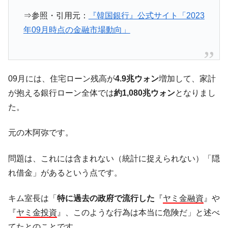
発動！
⇒参照・引用元：
『韓国銀行』公式サイト「2023
IT産業は人を雇用する効果は低い。全産業の
『Money1』
年09月時点の金融市場動向」
半分未満しか雇用を生まない
韓国「株式市場が賭博場のように変質した
『Money1』
のは政界の責任だ」
09月には、住宅ローン残高が
4.9兆ウォン
増加して、家計
韓国「2026年1Q 資金循環統計」面白い結果
『Money1』
が抱える銀行ローン全体では
約1,080兆ウォン
となりまし
に。
た。
韓国化学企業最大手『ロッテケミカル』純
『Money1』
借入金が約8兆。信用格付け「ネガティブ」にダウン
元の木阿弥です。
日本の誇る海洋資源調査船『白嶺』は先進技術の
Fact1
塊！
問題は、これには含まれない（統計に捉えられない）「隠
夏の甲子園、優勝校を最も多く輩出している都道
Fact1
れ借金」があるという点です。
府県とは？
今話題の「楽天ライオンズ」とは？
Fact1
キム室長は「
特に過去の政府で流行した
『
ヤミ金融資
』や
奇跡の毛色「白毛馬」とは？
『
ヤミ金投資
』、このような行為は本当に危険だ」と述べ
Fact1
てたとのことです。