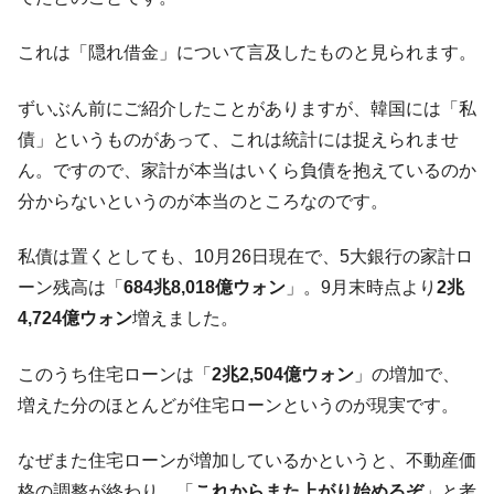
全て勝つといくら？ 競馬GI競走で勝利騎手がもら
Fact1
える賞金とは？
これは「隠れ借金」について言及したものと見られます。
平成仮面ライダーの意外すぎるモチーフとは？
Fact1
発表から2日で大崩壊、鳴かず飛ばずに終わりそう
Fact1
ずいぶん前にご紹介したことがありますが、韓国には「私
なスーパーリーグとは？
債」というものがあって、これは統計には捉えられませ
日本人マスターズ挑戦の歴史。松山以前に最高位
Fact1
ん。ですので、家計が本当はいくら負債を抱えているのか
だった選手とは？
分からないというのが本当のところなのです。
甲子園通算本塁打、最多の清原に次いで多く打っ
Fact1
ている意外な選手とは？
私債は置くとしても、10月26日現在で、5大銀行の家計ロ
セレクトセールの高額取引馬が稼いだ金額とは？
Fact1
ーン残高は「
684兆8,018億ウォン
」。9月末時点より
2兆
4,724億ウォン
増えました。
このうち住宅ローンは「
2兆2,504億ウォン
」の増加で、
増えた分のほとんどが住宅ローンというのが現実です。
なぜまた住宅ローンが増加しているかというと、不動産価
格の調整が終わり、「
これからまた上がり始めるぞ
」と考