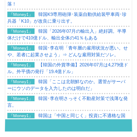
落！
韓国K9専用砲弾･装薬自動供給装甲車両･珍
『Money1』
兵器「K10」が改良に乗り出す。
韓国「2026年07月の輸出入」絶好調。半導
『Money1』
体だけで410億ドル、輸出全体の41％もある
韓国･李在明「青年層の雇用状況が悪い。せ
『Money1』
や、若者に起業させよう」⇒ どんな雇用対策だソレ。
【韓国の外貨準備】2026年07月は4,279億ド
『Money1』
ル。外平債の発行「19.4億ドル」
韓国「ここは北朝鮮なのか。選管がサーバ
『Money1』
ーにウソのデータを入力したのは明白だ」
韓国･李在明さっそく不動産対策で浅薄な発
『Money1』
言。
韓国は「中国と同じく」投資に不適格な国
『Money1』
だ。
『韓国銀行』が「金の保有量を増やしま
『Money1』