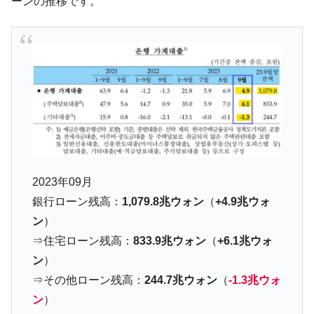
ーンの推移です。
韓国政府「ニセＫ-ブランドを通報しようキ
『Money1』
ャンペーン」⇒ あの名物教授も登場！
韓国「橋が落ちました」⇒ 耐久性「なさす
『Money1』
ぎ」では。
韓国鉄鋼最大手『POSCO』ズブズブ沈む。
『Money1』
営業利益80.2％も減少
米国下院「韓国の公務員個人をターゲット
『Money1』
にぶん殴る法案」提出！⇒ クーパン問題は合衆国企業に対
する差別。許してはおかぬ
韓国ボンクラ政策室長･金容範、株価暴落に
『Money1』
2023年09月
他人事のような発言。
銀行ローン残高：
1,079.8兆ウォン
（
+4.9兆ウォ
韓国半導体『SKハイニックス』2026年2Qの
『Money1』
ン
）
業績「史上最高益」当期純利益は前年同期比13.4倍に。
⇒住宅ローン残高：
833.9兆ウォン
（
+6.1兆ウォ
韓国･加徳島新国際空港「またも暗礁」の危
『Money1』
ン
）
機 ⇒ 10.7兆では損が出るからできない。
⇒その他ローン残高：
244.7兆ウォン
（
-1.3兆ウォ
【速報】韓国株式市場の暴落・本日07月29
『Money1』
ン
）
日(水)もサイドカー・サーキットブレイカーの二段コンボ