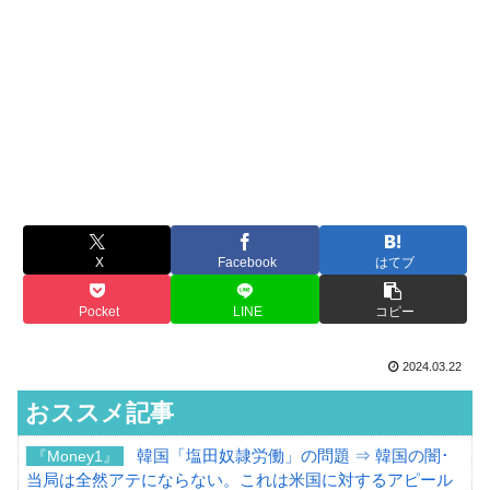
X
Facebook
はてブ
Pocket
LINE
コピー
2024.03.22
おススメ記事
韓国「塩田奴隷労働」の問題 ⇒ 韓国の闇･
『Money1』
当局は全然アテにならない。これは米国に対するアピール