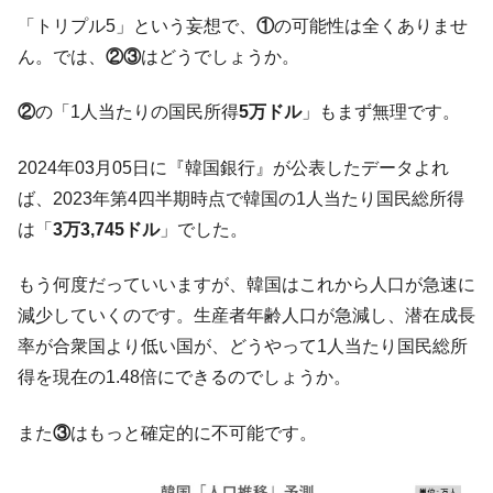
「トリプル5」という妄想で、
①
の可能性は全くありませ
ん。では、
②③
はどうでしょうか。
②
の「1人当たりの国民所得
5万ドル
」もまず無理です。
2024年03月05日に『韓国銀行』が公表したデータよれ
ば、2023年第4四半期時点で韓国の1人当たり国民総所得
は「
3万3,745ドル
」でした。
もう何度だっていいますが、韓国はこれから人口が急速に
減少していくのです。生産者年齢人口が急減し、潜在成長
率が合衆国より低い国が、どうやって1人当たり国民総所
得を現在の1.48倍にできるのでしょうか。
また
③
はもっと確定的に不可能です。