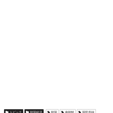
トピック
韓国経済
韓国
南朝鮮
国民所録