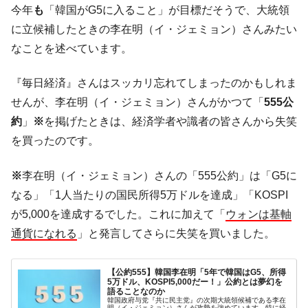
今年
も
「韓国がG5に入ること」が目標だそうで、大統領
に韓国がいっちょがみしたのでは。
に立候補したときの李在明（イ・ジェミョン）さんみたい
韓国政府『BYD』車への補助金を全廃 ⇒ 実
『Money1』
なことを述べています。
は韓国で『BYD』車は売れている。6カ月で対前年同期比
1.9倍！
『毎日経済』さんはスッカリ忘れてしまったのかもしれま
在韓米国大使スティールが着韓！⇒ さっそ
『Money1』
く空港に詰めかけ「出て行け！」「極右勢力」のプラカー
せんが、李在明（イ・ジェミョン）さんがかつて「
555公
ドを掲げる「在韓反米勢力」
約
」
※
を掲げたときは、経済学者や識者の皆さんから失笑
韓国政府「2035年までに18.4GW規模のAIデ
『Money1』
を買ったのです。
ータセンター整備」⇒ だから無理だってば。
※
李在明（イ・ジェミョン）さんの「555公約」は「G5に
JPモルガン「韓国レバレッジETFの清算は
『Money1』
ほぼ終わった」
なる」「1人当たりの国民所得5万ドルを達成」「KOSPI
が5,000を達成するでした。これに加えて「
ウォンは基軸
韓国『国民年金公団』株価暴落で200兆蒸
『Money1』
発。
通貨になれる
」と発言してさらに失笑を買いました。
韓国政府「ニセＫ-ブランドを通報しようキ
『Money1』
ャンペーン」⇒ あの名物教授も登場！
【公約555】韓国李在明「5年で韓国はG5、所得
5万ドル、KOSPI5,000だー！」公約とは夢幻を
韓国「橋が落ちました」⇒ 耐久性「なさす
『Money1』
語ることなのか
韓国政府与党『共に民主党』の次期大統領候補である李在
ぎ」では。
明（イ・ジェミョン）さんが攻勢を強めています。特に経