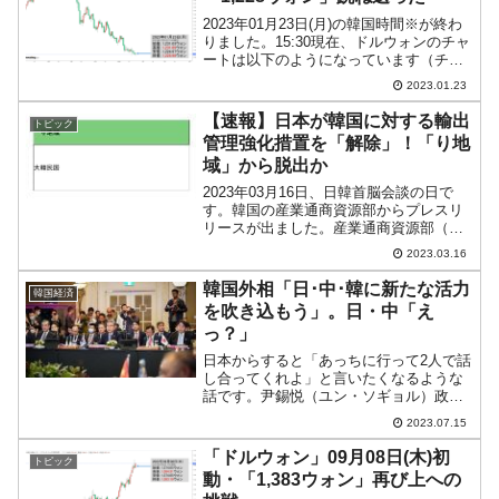
2023年01月23日(月)の韓国時間※が終わ
りました。15:30現在、ドルウォンのチャ
ートは以下のようになっています（チャ
ートは『Investing.com』より引用）。一
2023.01.23
時「1ドル＝1,228ウォン」までウォン高
が進みましたが、跳ね返り...
【速報】日本が韓国に対する輸出
トピック
管理強化措置を「解除」！「り地
域」から脱出か
2023年03月16日、日韓首脳会談の日で
す。韓国の産業通商資源部からプレスリ
リースが出ました。産業通商資源部（長
官李昌洋）は、03月06日に日韓輸出規制
2023.03.16
懸案の原状回復のための二国間協議方針
を発表した後、03月14日(火)～16日(木)の
韓国外相「日･中･韓に新たな活力
韓国経済
3...
を吹き込もう」。日・中「え
っ？」
日本からすると「あっちに行って2人で話
し合ってくれよ」と言いたくなるような
話です。尹錫悦（ユン・ソギョル）政権
は、親米に舵を切って1年以上経過し、こ
2023.07.15
こまで来ましたが、中国からの報復を恐
れる状況となっています。半導体を中心
「ドルウォン」09月08日(木)初
トピック
とするアメリカ合衆国...
動・「1,383ウォン」再び上への