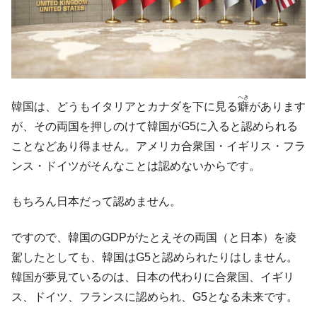
全て勝つといくら？ 競馬GI競走で勝利騎手がもら
Fact1
える賞金とは？
平成仮面ライダーの意外すぎるモチーフとは？
Fact1
発表から2日で大崩壊、鳴かず飛ばずに終わりそう
Fact1
なスーパーリーグとは？
へき
日本人マスターズ挑戦の歴史。松山以前に最高位
Fact1
韓国は、どうもイタリアとカナダを下に見る
癖
があります
だった選手とは？
が、その両国を押しのけて韓国がG5に入ると認められる
甲子園通算本塁打、最多の清原に次いで多く打っ
Fact1
ことなどあり得ません。アメリカ合衆国・イギリス・フラ
ている意外な選手とは？
ンス・ドイツがそんなことは認めないからです。
セレクトセールの高額取引馬が稼いだ金額とは？
Fact1
もちろん日本だって認めません。
ですので、韓国のGDPがたとえその両国（と日本）を凌
駕したとしても、韓国はG5と認められたりはしません。
韓国が夢見ているのは、日本の代わりに合衆国、イギリ
ス、ドイツ、フランスに認められ、G5となる未来です。