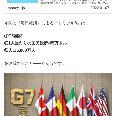
済関連の発言が多くなっています。野党『国民の力』尹錫
悦（ユン・ソギョル）さんが経済方面で弱い、発言が目立
money1.jp
2022.01.07
韓国鉄鋼最大手『POSCO』ズブズブ沈む。
『Money1』
たないこともあって、ここを突いて...
営業利益80.2％も減少
米国下院「韓国の公務員個人をターゲット
『Money1』
今回の『毎日経済』による「トリプル5」は、
にぶん殴る法案」提出！⇒ クーパン問題は合衆国企業に対
する差別。許してはおかぬ
①G5国家
韓国ボンクラ政策室長･金容範、株価暴落に
『Money1』
②1人当たりの国民総所得5万ドル
他人事のような発言。
③人口5,000万人
韓国半導体『SKハイニックス』2026年2Qの
『Money1』
業績「史上最高益」当期純利益は前年同期比13.4倍に。
を達成すること――だそうです。
日本の誇る海洋資源調査船『白嶺』は先進技術の
Fact1
塊！
夏の甲子園、優勝校を最も多く輩出している都道
Fact1
府県とは？
今話題の「楽天ライオンズ」とは？
Fact1
奇跡の毛色「白毛馬」とは？
Fact1