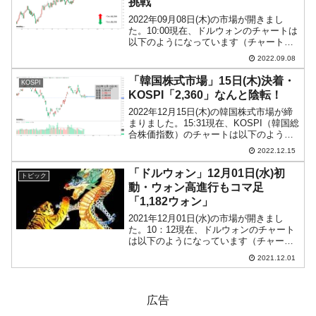
挑戦
2022年09月08日(木)の市場が開きまし
た。10:00現在、ドルウォンのチャートは
以下のようになっています（チャートは
『Investing.com』より引用）。これから
2022.09.08
ローソク足の調整が入るかもしれません
が、前日は一時「1,391ウォン...
「韓国株式市場」15日(木)決着・
KOSPI
KOSPI「2,360」なんと陰転！
2022年12月15日(木)の韓国株式市場が締
まりました。15:31現在、KOSPI（韓国総
合株価指数）のチャートは以下のように
なっています（チャートは
2022.12.15
『Investing.com』より引用）。陰転しま
した！ KOSPIは「2,360」まで...
「ドルウォン」12月01日(水)初
トピック
動・ウォン高進行もコマ足
「1,182ウォン」
2021年12月01日(水)の市場が開きまし
た。10：12現在、ドルウォンのチャート
は以下のようになっています（チャート
は『Investing.com』より引用）。陰線で
2021.12.01
すが、ほとど実体部分のないコマ足で
す。現在のところ「1ドル＝1,182...
広告