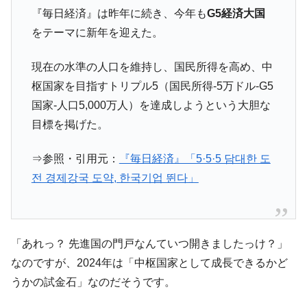
『Money1』
『毎日経済』は昨年に続き、今年も
G5経済大国
い「50.5％」に上昇
をテーマに新年を迎えた。
韓国大統領府ボンクラ政策室長が告発され
『Money1』
た ⇒ 国家が行った恐るべき株価操作であり、空前の国政壟
現在の水準の人口を維持し、国民所得を高め、中
断
枢国家を目指すトリプル5（国民所得-5万ドル-G5
韓国･警察職員が「丸刈りになって抗議活
『Money1』
国家-人口5,000万人）を達成しようという大胆な
動」
目標を掲げた。
中国だけが鉄鋼輸出を異常増加させる ⇒ 中
『Money1』
国の過剰生産が世界を蝕む。
⇒参照・引用元：
『毎日経済』「5·5·5 담대한 도
韓国製造業「半導体絶好調」のウラで他業
『Money1』
전 경제강국 도약, 한국기업 뛴다」
種は全般的「不調」⇒ PSIが示す現況は決して良くない。
【米韓激突案件】韓国消費者院が『クーパ
『Money1』
ン』1人当たり賠償10万ウォンを認定 ⇒ 総額3兆7,000億
韓国で猛暑。南東部では干ばつ
『Money1』
「あれっ？ 先進国の門戸なんていつ開きましたっけ？」
なのですが、2024年は「中枢国家として成長できるかど
韓国型イージス搭載の次世代駆逐艦
『Money1』
「KDDX」1番艦、2032年竣工と公示
うかの試金石」なのだそうです。
【対日本円】ウォン安が急進！ 日米の協調
『Money1』