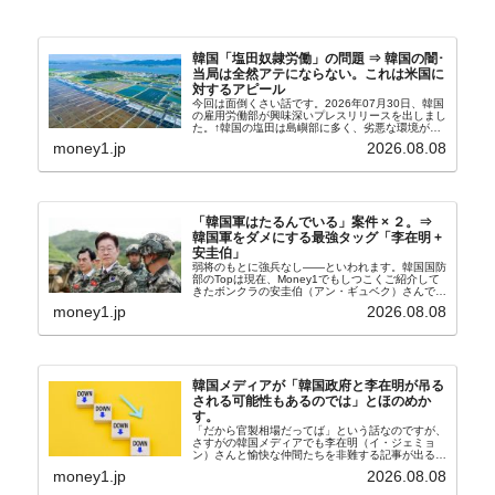
韓国「塩田奴隷労働」の問題 ⇒ 韓国の闇･
当局は全然アテにならない。これは米国に
対するアピール
今回は面倒くさい話です。2026年07月30日、韓国
の雇用労働部が興味深いプレスリリースを出しまし
た。↑韓国の塩田は島嶼部に多く、劣悪な環境が一
般に見られることが少ないため、事件の発覚を妨げ
money1.jp
2026.08.08
たといわれます（後述）。これは、いわゆる「塩田
奴隷...
「韓国軍はたるんでいる」案件 × ２。⇒
韓国軍をダメにする最強タッグ「李在明 +
安圭伯」
弱将のもとに強兵なし――といわれます。韓国国防
部のTopは現在、Money1でもしつこくご紹介して
きたボンクラの安圭伯（アン・ギュベク）さんで
す。↑経済的無知蒙昧な李在明（イ・ジェミョン）
money1.jp
2026.08.08
さんと「韓国初の文官上がり」の国防部長官安圭伯
（アン...
韓国メディアが「韓国政府と李在明が吊る
される可能性もあるのでは」とほのめか
す。
「だから官製相場だってば」という話なのですが、
さすがの韓国メディアでも李在明（イ・ジェミョ
ン）さんと愉快な仲間たちを非難する記事が出るよ
うになっています。もちろん株価の暴落についてで
money1.jp
2026.08.08
『朝鮮日報』に面白い記事が出ています。「東西南
北」というコ...