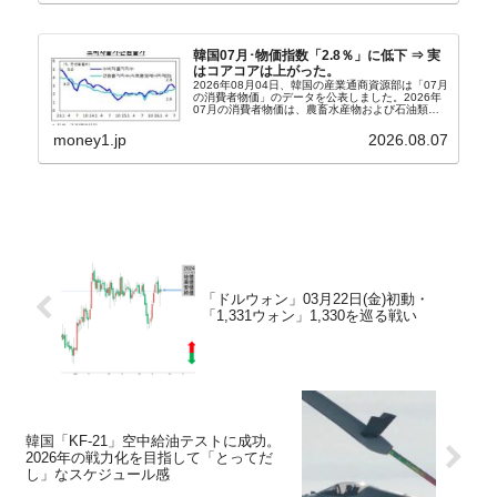
韓国07月･物価指数「2.8％」に低下 ⇒ 実
はコアコアは上がった。
2026年08月04日、韓国の産業通商資源部は「07月
の消費者物価」のデータを公表しました。2026年
07月の消費者物価は、農畜水産物および石油類の
上昇率が鈍化したことなどにより、前年同月比
2.8％上昇（06月は3.2％）となり、上昇率は前...
money1.jp
2026.08.07
「ドルウォン」03月22日(金)初動・
「1,331ウォン」1,330を巡る戦い
韓国「KF-21」空中給油テストに成功。
2026年の戦力化を目指して「とってだ
し」なスケジュール感