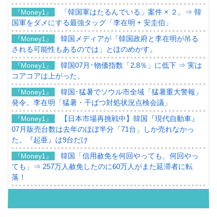
「韓国軍はたるんでいる」案件 × ２。⇒ 韓
『Money1』
国軍をダメにする最強タッグ「李在明 + 安圭伯」
韓国メディアが「韓国政府と李在明が吊る
『Money1』
される可能性もあるのでは」とほのめかす。
韓国07月･物価指数「2.8％」に低下 ⇒ 実は
『Money1』
コアコアは上がった。
韓国･猛暑でソウル市全域「猛暑重大警報」
『Money1』
発令。李在明「猛暑・干ばつ対処状況点検会議」
【日本市場再挑戦中】韓国『現代自動車』
『Money1』
07月販売台数は去年のほぼ半分「71台」しか売れなかっ
た。『起亜』は9台だけ
韓国「信用赦免を何回やっても、何回やっ
『Money1』
ても」⇒ 257万人赦免したのに60万人がまた延滞者に転
落！
韓国K9専用砲弾･装薬自動供給装甲車両･珍
『Money1』
兵器「K10」が改良に乗り出す。