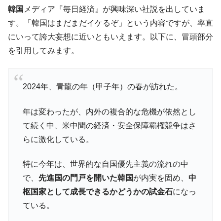
韓国「2026年07月の輸出入」絶好調。半導
『Money1』
韓国
メディア『毎日経済』が興味深い社説を出していま
体だけで410億ドル、輸出全体の41％もある
す。「韓国はまだまだイケるぞ」という内容ですが、率直
韓国･李在明「青年層の雇用状況が悪い。せ
『Money1』
にいって誇大妄想に近いともいえます。以下に、冒頭部分
や、若者に起業させよう」⇒ どんな雇用対策だソレ。
を引用してみます。
【韓国の外貨準備】2026年07月は4,279億ド
『Money1』
ル。外平債の発行「19.4億ドル」
韓国「ここは北朝鮮なのか。選管がサーバ
『Money1』
2024年、青龍の年（甲子年）の春が訪れた。
ーにウソのデータを入力したのは明白だ」
年は変わったが、内外の複合的な危機が依然とし
韓国･李在明さっそく不動産対策で浅薄な発
『Money1』
言。
て続く中、米中間の経済・安全保障覇権競争はさ
らに激化している。
韓国は「中国と同じく」投資に不適格な国
『Money1』
だ。
特に今年は、世界的な自国優先主義の流れの中
『韓国銀行』が「金の保有量を増やしま
『Money1』
す」⇒「金を経由するドル入手」手段ではないのか？
で、
先進国の門戸を開いた韓国
が内実を固め、
中
枢国家として成長できるかどうかの試金石
になっ
韓国･外為取引量「1日当たり1,214.4億ド
『Money1』
ル」まで拡大 ⇒ 海外資金の動きに強く左右される状態
ている。
韓国･帰ってきた李在明。李在明を支持しな