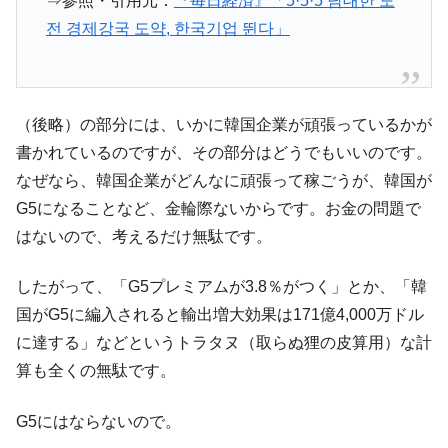
⇒参照・引用元：
『毎日経済』「5·5·5 담대한 도
전 경제강국 도약, 한국기업 뛴다」
（後略）の部分には、いかに韓国企業が頑張っているかが
書かれているのですが、その部分はどうでもいいのです。
なぜなら、韓国企業がどんなに頑張って稼ごうが、韓国が
G5になることなど、金輪際ないからです。お金の問題で
はないので、考えるだけ無駄です。
したがって、「G5プレミアムが3.8％がつく」とか、「韓
国がG5に編入されると輸出増大効果は171億4,000万ドル
に達する」などというトラタヌ（取らぬ狸の皮算用）な計
算も全くの無駄です。
G5にはならないので。