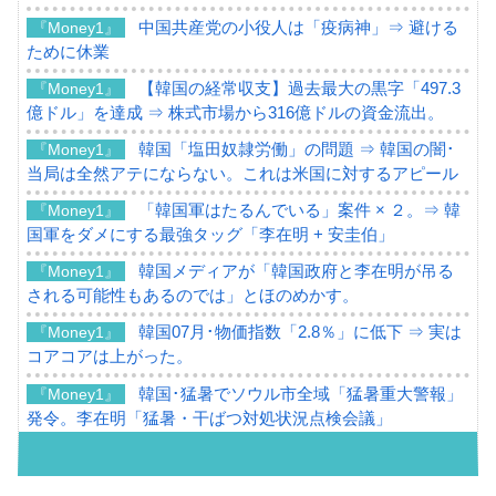
中国共産党の小役人は「疫病神」⇒ 避ける
『Money1』
ために休業
【韓国の経常収支】過去最大の黒字「497.3
『Money1』
億ドル」を達成 ⇒ 株式市場から316億ドルの資金流出。
韓国「塩田奴隷労働」の問題 ⇒ 韓国の闇･
『Money1』
当局は全然アテにならない。これは米国に対するアピール
「韓国軍はたるんでいる」案件 × ２。⇒ 韓
『Money1』
国軍をダメにする最強タッグ「李在明 + 安圭伯」
韓国メディアが「韓国政府と李在明が吊る
『Money1』
される可能性もあるのでは」とほのめかす。
韓国07月･物価指数「2.8％」に低下 ⇒ 実は
『Money1』
コアコアは上がった。
韓国･猛暑でソウル市全域「猛暑重大警報」
『Money1』
発令。李在明「猛暑・干ばつ対処状況点検会議」
【日本市場再挑戦中】韓国『現代自動車』
『Money1』
07月販売台数は去年のほぼ半分「71台」しか売れなかっ