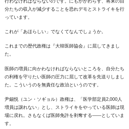
行わなければならないのです。にもかかわらず、将来の自
韓国『国民年金公団』株価暴落で200兆蒸
分たちの収入が減少することを恐れデモとストライキを行
『Money1』
発。
っています。
韓国政府「ニセＫ-ブランドを通報しようキ
『Money1』
ャンペーン」⇒ あの名物教授も登場！
これが「あほらしい」でなくてなんでしょうか。
韓国「橋が落ちました」⇒ 耐久性「なさす
『Money1』
これまでの歴代政権は『大韓医師協会』に屈してきまし
ぎ」では。
た。
韓国鉄鋼最大手『POSCO』ズブズブ沈む。
『Money1』
営業利益80.2％も減少
医師の増員に向かわなければならないところを、自分たち
日本の誇る海洋資源調査船『白嶺』は先進技術の
Fact1
の利権を守りたい医師の圧力に屈して改革を先送りしまし
塊！
た。こういうのを無責任な政治というのです。
夏の甲子園、優勝校を最も多く輩出している都道
Fact1
府県とは？
尹錫悦（ユン・ソギョル）政権は、「医学部定員2,000人
今話題の「楽天ライオンズ」とは？
Fact1
増員は譲れない」とし、ストライキをやっている医師は現
奇跡の毛色「白毛馬」とは？
Fact1
場に戻れ。さもなくば医師免許を剥奪する――としていま
全て勝つといくら？ 競馬GI競走で勝利騎手がもら
す。
Fact1