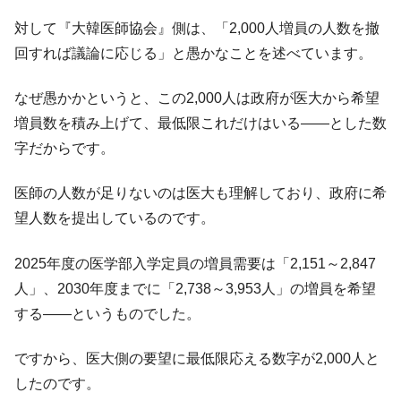
える賞金とは？
対して『大韓医師協会』側は、「2,000人増員の人数を撤
平成仮面ライダーの意外すぎるモチーフとは？
Fact1
回すれば議論に応じる」と愚かなことを述べています。
発表から2日で大崩壊、鳴かず飛ばずに終わりそう
Fact1
なスーパーリーグとは？
なぜ愚かかというと、この2,000人は政府が医大から希望
日本人マスターズ挑戦の歴史。松山以前に最高位
Fact1
増員数を積み上げて、最低限これだけはいる――とした数
だった選手とは？
字だからです。
甲子園通算本塁打、最多の清原に次いで多く打っ
Fact1
ている意外な選手とは？
医師の人数が足りないのは医大も理解しており、政府に希
セレクトセールの高額取引馬が稼いだ金額とは？
Fact1
望人数を提出しているのです。
2025年度の医学部入学定員の増員需要は「2,151～2,847
人」、2030年度までに「2,738～3,953人」の増員を希望
する――というものでした。
ですから、医大側の要望に最低限応える数字が2,000人と
したのです。