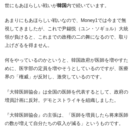
た。『起亜』は9台だけ
世にもあほらしい戦いが
韓国
内で続いています。
韓国「信用赦免を何回やっても、何回やっ
『Money1』
ても」⇒ 257万人赦免したのに60万人がまた延滞者に転
あまりにもあほらしい戦いなので、Money1では今まで無
落！
視してきましたが、これで尹錫悦（ユン・ソギョル）大統
韓国K9専用砲弾･装薬自動供給装甲車両･珍
『Money1』
領が負けると、これまでの政権の二の舞になるので、取り
兵器「K10」が改良に乗り出す。
上げざるを得ません。
韓国「2026年07月の輸出入」絶好調。半導
『Money1』
体だけで410億ドル、輸出全体の41％もある
何をやっているのかというと、韓国政府が医師を増やすた
韓国･李在明「青年層の雇用状況が悪い。せ
『Money1』
めに、医学部の定員を増やそうとしているのですが、医療
や、若者に起業させよう」⇒ どんな雇用対策だソレ。
界の「権威」が反対し、激突しているのです。
【韓国の外貨準備】2026年07月は4,279億ド
『Money1』
ル。外平債の発行「19.4億ドル」
『大韓医師協会』は全国の医師を代表するとして、政府の
増員計画に反対。デモとストライキを組織しました。
韓国「ここは北朝鮮なのか。選管がサーバ
『Money1』
ーにウソのデータを入力したのは明白だ」
『大韓医師協会』の主張は、「医師を増員したら将来医師
韓国･李在明さっそく不動産対策で浅薄な発
『Money1』
言。
の数が増えて自分たちの収入が減る」というものです。
韓国は「中国と同じく」投資に不適格な国