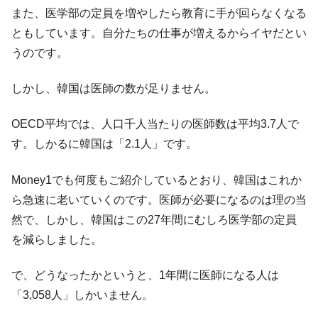
『Money1』
また、医学部の定員を増やしたら教育に手が回らなくなる
だ。
ともしています。自分たちの仕事が増えるからイヤだとい
『韓国銀行』が「金の保有量を増やしま
『Money1』
うのです。
す」⇒「金を経由するドル入手」手段ではないのか？
韓国･外為取引量「1日当たり1,214.4億ド
『Money1』
しかし、韓国は医師の数が足りません。
ル」まで拡大 ⇒ 海外資金の動きに強く左右される状態
韓国･帰ってきた李在明。李在明を支持しな
『Money1』
OECD平均では、人口千人当たりの医師数は平均3.7人で
い「50.5％」に上昇
す。しかるに韓国は「2.1人」です。
韓国大統領府ボンクラ政策室長が告発され
『Money1』
た ⇒ 国家が行った恐るべき株価操作であり、空前の国政壟
Money1でも何度もご紹介しているとおり、韓国はこれか
断
ら急速に老いていくのです。医師が必要になるのは理の当
韓国･警察職員が「丸刈りになって抗議活
『Money1』
然で、しかし、韓国はこの27年間にむしろ医学部の定員
動」
を減らしました。
中国だけが鉄鋼輸出を異常増加させる ⇒ 中
『Money1』
国の過剰生産が世界を蝕む。
で、どうなったかというと、1年間に医師になる人は
韓国製造業「半導体絶好調」のウラで他業
『Money1』
「3,058人」しかいません。
種は全般的「不調」⇒ PSIが示す現況は決して良くない。