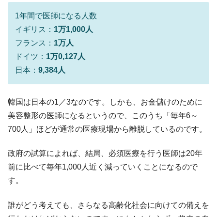
【米韓激突案件】韓国消費者院が『クーパ
『Money1』
1年間で医師になる人数
ン』1人当たり賠償10万ウォンを認定 ⇒ 総額3兆7,000億
イギリス：
1万1,000人
韓国で猛暑。南東部では干ばつ
『Money1』
フランス：
1万人
韓国型イージス搭載の次世代駆逐艦
『Money1』
ドイツ：
1万0,127人
「KDDX」1番艦、2032年竣工と公示
日本：
9,384人
【対日本円】ウォン安が急進！ 日米の協調
『Money1』
に韓国がいっちょがみしたのでは。
韓国は日本の1／3なのです。しかも、お金儲けのために
韓国政府『BYD』車への補助金を全廃 ⇒ 実
『Money1』
は韓国で『BYD』車は売れている。6カ月で対前年同期比
美容整形の医師になるというので、このうち「毎年6～
1.9倍！
700人」ほどが通常の医療現場から離脱しているのです。
在韓米国大使スティールが着韓！⇒ さっそ
『Money1』
く空港に詰めかけ「出て行け！」「極右勢力」のプラカー
政府の試算によれば、結局、必須医療を行う医師は20年
ドを掲げる「在韓反米勢力」
前に比べて毎年1,000人近く減っていくことになるので
韓国政府「2035年までに18.4GW規模のAIデ
『Money1』
す。
ータセンター整備」⇒ だから無理だってば。
誰がどう考えても、さらなる高齢化社会に向けての備えを
JPモルガン「韓国レバレッジETFの清算は
『Money1』
ほぼ終わった」