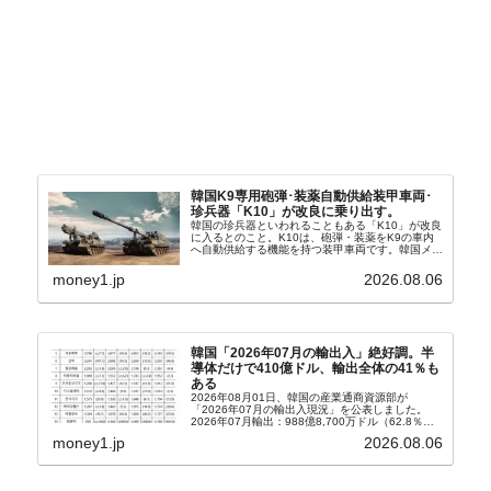
韓国K9専用砲弾･装薬自動供給装甲車両･
珍兵器「K10」が改良に乗り出す。
韓国の珍兵器といわれることもある「K10」が改良
に入るとのこと。K10は、砲弾・装薬をK9の車内
へ自動供給する機能を持つ装甲車両です。韓国メデ
ィア『Chosun Biz』が報じていますので、同記事
から以下に一部を引きます。2005年に初めて...
money1.jp
2026.08.06
韓国「2026年07月の輸出入」絶好調。半
導体だけで410億ドル、輸出全体の41％も
ある
2026年08月01日、韓国の産業通商資源部が
「2026年07月の輸出入現況」を公表しました。
2026年07月輸出：988億8,700万ドル（62.8％）
輸入：685億6,300万ドル（26.5％）貿易収支：
money1.jp
2026.08.06
303億2,400万ドル2026...