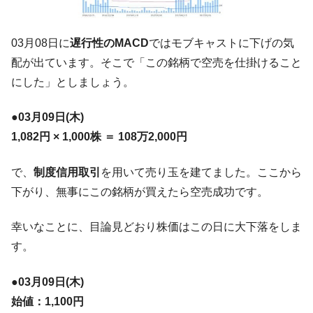
える賞金とは？
平成仮面ライダーの意外すぎるモチーフとは？
Fact1
03月08日に
遅行性のMACD
ではモブキャストに下げの気
発表から2日で大崩壊、鳴かず飛ばずに終わりそう
Fact1
配が出ています。そこで「この銘柄で空売を仕掛けること
なスーパーリーグとは？
にした」としましょう。
日本人マスターズ挑戦の歴史。松山以前に最高位
Fact1
だった選手とは？
●03月09日(木)
甲子園通算本塁打、最多の清原に次いで多く打っ
Fact1
1,082円 × 1,000株 ＝ 108万2,000円
ている意外な選手とは？
セレクトセールの高額取引馬が稼いだ金額とは？
Fact1
で、
制度信用取引
を用いて売り玉を建てました。ここから
下がり、無事にこの銘柄が買えたら空売成功です。
幸いなことに、目論見どおり株価はこの日に大下落をしま
す。
●03月09日(木)
始値：1,100円