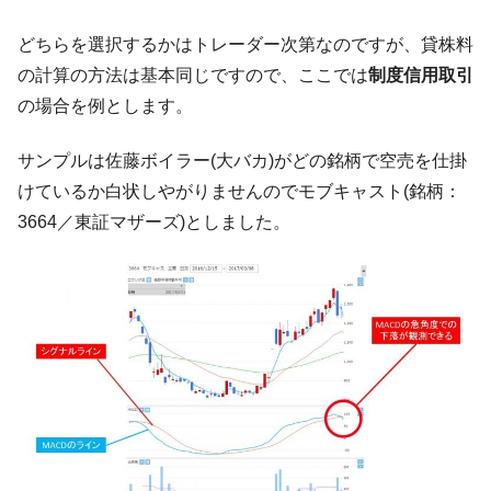
韓国「株式市場が賭博場のように変質した
『Money1』
どちらを選択するかはトレーダー次第なのですが、貸株料
のは政界の責任だ」
の計算の方法は基本同じですので、ここでは
制度信用取引
韓国「2026年1Q 資金循環統計」面白い結果
『Money1』
の場合を例とします。
に。
韓国化学企業最大手『ロッテケミカル』純
『Money1』
サンプルは佐藤ボイラー(大バカ)がどの銘柄で空売を仕掛
借入金が約8兆。信用格付け「ネガティブ」にダウン
けているか白状しやがりませんのでモブキャスト(銘柄：
韓国株式市場･暗黒の火曜日。サーキットブ
『Money1』
3664／東証マザーズ)としました。
レイカーも発動！ 半導体2銘柄の暴落
日本の誇る海洋資源調査船『白嶺』は先進技術の
Fact1
塊！
夏の甲子園、優勝校を最も多く輩出している都道
Fact1
府県とは？
今話題の「楽天ライオンズ」とは？
Fact1
奇跡の毛色「白毛馬」とは？
Fact1
全て勝つといくら？ 競馬GI競走で勝利騎手がもら
Fact1