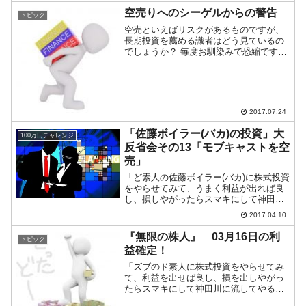
す。利益は「6万500円」というものでし
空売りへのシーゲルからの警告
トピック
たが。今回...
空売といえばリスクがあるものですが、
長期投資を薦める識者はどう見ているの
でしょうか？ 毎度お馴染みで恐縮です
が、ジェレミー・シーゲルの言葉から引
いてみましょう。 ちなみにこれは「バブ
ル」についての話です。「心得ある投資
家ならご承知のとおり、...
2017.07.24
「佐藤ボイラー(バカ)の投資」大
100万円チャレンジ
反省会その13「モブキャストを空
売」
「ど素人の佐藤ボイラー(バカ)に株式投資
をやらせてみて、うまく利益が出れば良
し、損しやがったらスマキにして神田川
に沈めてしまおう」という企画。その大
2017.04.10
反省会の続きです。今回は、03月14日
(火)に空売を行い、03月17日(金)に返済し
『無限の株人』 03月16日の利
トピック
たモブキ...
益確定！
「ズブのド素人に株式投資をやらせてみ
て、利益を出せば良し、損を出しやがっ
たらスマキにして神田川に流してやる」
という、編集チョ発のドＳ企画。その担