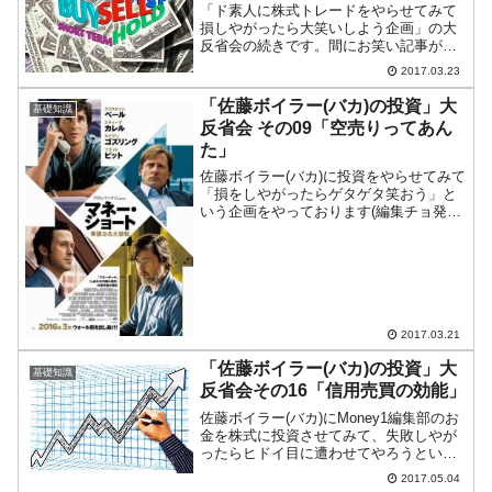
「ド素人に株式トレードをやらせてみて
損しやがったら大笑いしよう企画」の大
反省会の続きです。間にお笑い記事がは
さまってしまいましたが、企画担当の佐
2017.03.23
藤ボイラー(バカ)の「空売」についてで
す。▲佐藤ボイラーが空売を決断した03
「佐藤ボイラー(バカ)の投資」大
基礎知識
月07日までの日新電...
反省会 その09「空売りってあん
た」
佐藤ボイラー(バカ)に投資をやらせてみて
「損をしやがったらゲタゲタ笑おう」と
いう企画をやっております(編集チョ発案
です)。ところが、ど素人のくせになかな
か頑張っておりまして、ここんとここま
めに勝ちを積み重ねてやがるのです。し
かし、バカが図に...
2017.03.21
「佐藤ボイラー(バカ)の投資」大
基礎知識
反省会その16「信用売買の効能」
佐藤ボイラー(バカ)にMoney1編集部のお
金を株式に投資させてみて、失敗しやが
ったらヒドイ目に遭わせてやろうという
企画。二回目のイッテコイ5回は前回の記
2017.05.04
事どおりなんとかプラスでおさめていま