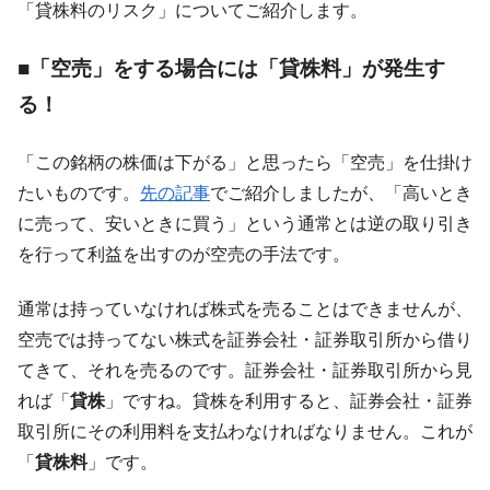
「貸株料のリスク」についてご紹介します。
【対日本円】ウォン安が急進！ 日米の協調
『Money1』
に韓国がいっちょがみしたのでは。
■「空売」をする場合には「貸株料」が発生す
韓国政府『BYD』車への補助金を全廃 ⇒ 実
『Money1』
は韓国で『BYD』車は売れている。6カ月で対前年同期比
る！
1.9倍！
在韓米国大使スティールが着韓！⇒ さっそ
『Money1』
「この銘柄の株価は下がる」と思ったら「空売」を仕掛け
く空港に詰めかけ「出て行け！」「極右勢力」のプラカー
たいものです。
先の記事
でご紹介しましたが、「高いとき
ドを掲げる「在韓反米勢力」
に売って、安いときに買う」という通常とは逆の取り引き
韓国政府「2035年までに18.4GW規模のAIデ
『Money1』
を行って利益を出すのが空売の手法です。
ータセンター整備」⇒ だから無理だってば。
JPモルガン「韓国レバレッジETFの清算は
『Money1』
通常は持っていなければ株式を売ることはできませんが、
ほぼ終わった」
空売では持ってない株式を証券会社・証券取引所から借り
韓国『国民年金公団』株価暴落で200兆蒸
『Money1』
てきて、それを売るのです。証券会社・証券取引所から見
発。
れば「
貸株
」ですね。貸株を利用すると、証券会社・証券
韓国政府「ニセＫ-ブランドを通報しようキ
『Money1』
取引所にその利用料を支払わなければなりません。これが
ャンペーン」⇒ あの名物教授も登場！
「
貸株料
」です。
韓国「橋が落ちました」⇒ 耐久性「なさす
『Money1』