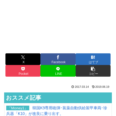
X
Facebook
はてブ
Pocket
LINE
コピー
2017.03.14
2019.06.19
おススメ記事
韓国K9専用砲弾･装薬自動供給装甲車両･珍
『Money1』
兵器「K10」が改良に乗り出す。