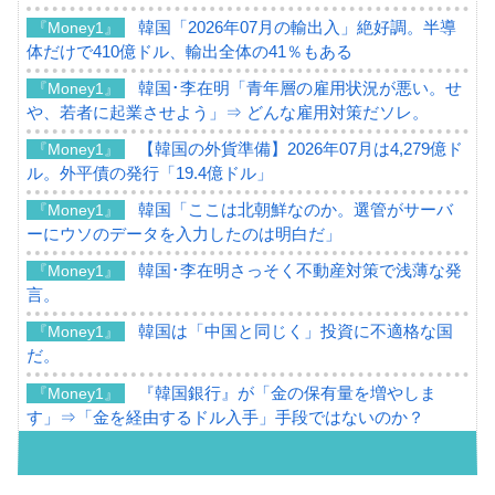
韓国「2026年07月の輸出入」絶好調。半導
『Money1』
体だけで410億ドル、輸出全体の41％もある
韓国･李在明「青年層の雇用状況が悪い。せ
『Money1』
や、若者に起業させよう」⇒ どんな雇用対策だソレ。
【韓国の外貨準備】2026年07月は4,279億ド
『Money1』
ル。外平債の発行「19.4億ドル」
韓国「ここは北朝鮮なのか。選管がサーバ
『Money1』
ーにウソのデータを入力したのは明白だ」
韓国･李在明さっそく不動産対策で浅薄な発
『Money1』
言。
韓国は「中国と同じく」投資に不適格な国
『Money1』
だ。
『韓国銀行』が「金の保有量を増やしま
『Money1』
す」⇒「金を経由するドル入手」手段ではないのか？
韓国･外為取引量「1日当たり1,214.4億ド
『Money1』
ル」まで拡大 ⇒ 海外資金の動きに強く左右される状態