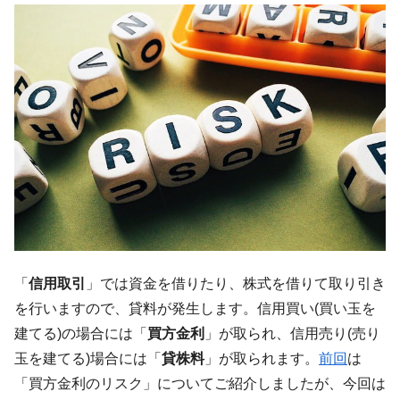
韓国･帰ってきた李在明。李在明を支持しな
『Money1』
い「50.5％」に上昇
韓国大統領府ボンクラ政策室長が告発され
『Money1』
た ⇒ 国家が行った恐るべき株価操作であり、空前の国政壟
断
韓国･警察職員が「丸刈りになって抗議活
『Money1』
動」
中国だけが鉄鋼輸出を異常増加させる ⇒ 中
『Money1』
国の過剰生産が世界を蝕む。
韓国製造業「半導体絶好調」のウラで他業
『Money1』
種は全般的「不調」⇒ PSIが示す現況は決して良くない。
【米韓激突案件】韓国消費者院が『クーパ
『Money1』
「
信用取引
」では資金を借りたり、株式を借りて取り引き
ン』1人当たり賠償10万ウォンを認定 ⇒ 総額3兆7,000億
を行いますので、貸料が発生します。信用買い(買い玉を
韓国で猛暑。南東部では干ばつ
『Money1』
建てる)の場合には「
買方金利
」が取られ、信用売り(売り
玉を建てる)場合には「
貸株料
」が取られます。
前回
は
韓国型イージス搭載の次世代駆逐艦
『Money1』
「KDDX」1番艦、2032年竣工と公示
「買方金利のリスク」についてご紹介しましたが、今回は