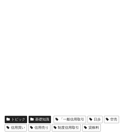
トピック
基礎知識
「一般信用取引
日歩
空売
信用買い
信用売り
制度信用取引
貸株料