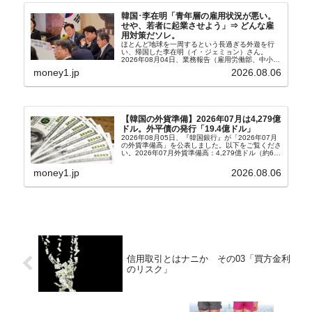
韓国･李在明「青年層の雇用状況が悪い。
せや、若者に起業させよう」⇒ どんな雇
用対策だソレ。
ほとんど地球を一周するという長過ぎる外遊を行
い、帰国した李在明（イ・ジェミョン）さん。
2026年08月04日、業務報告（雇用労働部、中小ベ
ンチャー企業部、公正取引委員会）を主催。この席
money1.jp
2026.08.06
上、韓国大統領に成りおおせた李在明（イ・ジェミ
ョン）さん...
【韓国の外貨準備】2026年07月は4,279億
ドル。外平債の発行「19.4億ドル」
2026年08月05日、『韓国銀行』が「2026年07月
の外貨準備高」を公表しました。以下をご覧くださ
い。2026年07月外貨準備高：4,279億ドル（約67
兆4,456億円）※前月比：+6億ドル＜＜内訳＞＞
⇒Securities：3,80...
money1.jp
2026.08.06
信用取引とはナニか その03「買方金利
のリスク」