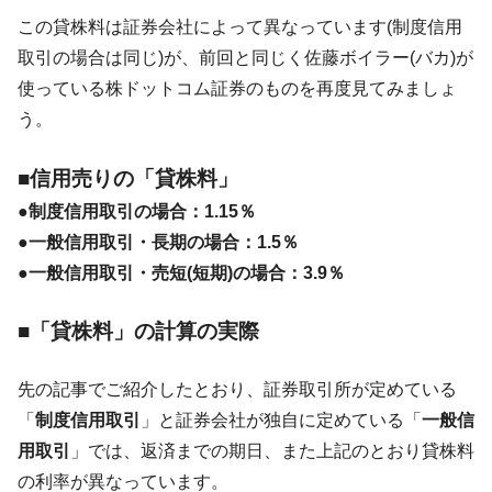
ぎ」では。
この貸株料は証券会社によって異なっています(制度信用
韓国鉄鋼最大手『POSCO』ズブズブ沈む。
『Money1』
取引の場合は同じ)が、前回と同じく佐藤ボイラー(バカ)が
営業利益80.2％も減少
使っている株ドットコム証券のものを再度見てみましょ
米国下院「韓国の公務員個人をターゲット
『Money1』
う。
にぶん殴る法案」提出！⇒ クーパン問題は合衆国企業に対
する差別。許してはおかぬ
■信用売りの「貸株料」
韓国ボンクラ政策室長･金容範、株価暴落に
『Money1』
●制度信用取引の場合：1.15％
他人事のような発言。
●一般信用取引・長期の場合：1.5％
韓国半導体『SKハイニックス』2026年2Qの
『Money1』
●一般信用取引・売短(短期)の場合：3.9％
業績「史上最高益」当期純利益は前年同期比13.4倍に。
韓国･加徳島新国際空港「またも暗礁」の危
『Money1』
■「貸株料」の計算の実際
機 ⇒ 10.7兆では損が出るからできない。
【速報】韓国株式市場の暴落・本日07月29
『Money1』
先の記事でご紹介したとおり、証券取引所が定めている
日(水)もサイドカー・サーキットブレイカーの二段コンボ
「
制度信用取引
」と証券会社が独自に定めている「
一般信
発動！
用取引
」では、返済までの期日、また上記のとおり貸株料
IT産業は人を雇用する効果は低い。全産業の
『Money1』
の利率が異なっています。
半分未満しか雇用を生まない