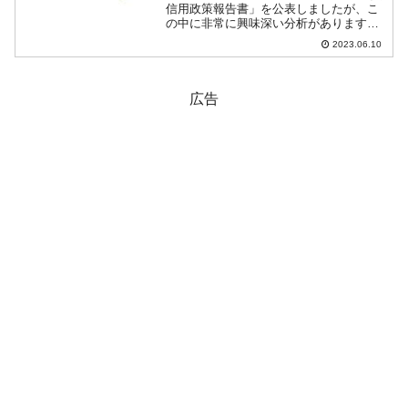
信用政策報告書」を公表しましたが、こ
の中に非常に興味深い分析があります。
通貨ウォンの脆弱性について指摘した箇
2023.06.10
所です。Money1でもご紹介したとおり、
2023年03月初旬からドルが弱回っている
のに...
広告