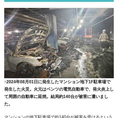
韓国「ここは北朝鮮なのか。選管がサーバ
『Money1』
ーにウソのデータを入力したのは明白だ」
韓国･李在明さっそく不動産対策で浅薄な発
『Money1』
言。
韓国は「中国と同じく」投資に不適格な国
『Money1』
だ。
『韓国銀行』が「金の保有量を増やしま
『Money1』
す」⇒「金を経由するドル入手」手段ではないのか？
韓国･外為取引量「1日当たり1,214.4億ド
『Money1』
ル」まで拡大 ⇒ 海外資金の動きに強く左右される状態
韓国･帰ってきた李在明。李在明を支持しな
『Money1』
↑2024年08月01日に発生したマンション地下1F駐車場で
い「50.5％」に上昇
発生した火災。火元はベンツの電気自動車で、発火炎上し
韓国大統領府ボンクラ政策室長が告発され
『Money1』
て周囲の自動車に延焼。結局約140台が被害に遭いまし
た ⇒ 国家が行った恐るべき株価操作であり、空前の国政壟
た。
断
韓国･警察職員が「丸刈りになって抗議活
『Money1』
マンションの地下駐車場で約140台が被害を受けるという