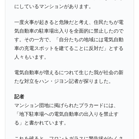
く空港に詰めかけ「出て行け！」「極右勢力」のプラカー
にしているマンションがあります。
ドを掲げる「在韓反米勢力」
韓国政府「2035年までに18.4GW規模のAIデ
『Money1』
一度火事が起きると危険だと考え、住民たちが電
ータセンター整備」⇒ だから無理だってば。
気自動車の駐車場出入りを全面的に禁止したので
JPモルガン「韓国レバレッジETFの清算は
『Money1』
す。その一方で、「自分たちの地域には電気自動
ほぼ終わった」
車の充電スポットを建てることに反対だ」とする
韓国『国民年金公団』株価暴落で200兆蒸
『Money1』
人々もいます。
発。
韓国政府「ニセＫ-ブランドを通報しようキ
『Money1』
電気自動車が増えるにつれて生じた我が社会の新
ャンペーン」⇒ あの名物教授も登場！
たな対立をハン・ジヨン記者が探りました。
韓国「橋が落ちました」⇒ 耐久性「なさす
『Money1』
ぎ」では。
記者
韓国鉄鋼最大手『POSCO』ズブズブ沈む。
『Money1』
マンション団地に掲げられたプラカードには、
営業利益80.2％も減少
「地下駐車場への電気自動車の出入りを禁止す
米国下院「韓国の公務員個人をターゲット
『Money1』
る」と書かれています。
にぶん殴る法案」提出！⇒ クーパン問題は合衆国企業に対
する差別。許してはおかぬ
これを破ると、フロントガラスに警告状がたくさ