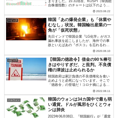
まりました。15:31現在、KOSPI（韓国総
合株価指数）のチャートは以下のように
なっています（チャートは
2023.06.22
『Investing.com』より引用）。長い陽線
になりましたが、残念ながら前日始値ま
韓国「あの爆発企業」も「休業や
トピック
で...
むなし」状況。韓国輸出産業の一
角が「仮死状態」
先日インドで韓国企業『LG化学』がガス
漏れ事故を起こしましたが、海外での事
故といえばあの『ポスコ』を忘れるわけ
にはいきません。同社は韓国最大の鉄鋼
2020.06.10
メーカー。韓国の輸出産業の一角を担っ
ているのですが、トランプ大統領による
【韓国の徳政令】借金の90％棒引
トピック
「鉄鋼・アルミアウムの...
きはやりすぎだ、と批判。不良債
権の津波は止められるか
韓国政府は家計負債の不良債権化を食い
止めようと必死になっています。そこで
「徳政令」の登場だ！コロナ禍による経
済低迷から回復するために、前文政権時
2022.08.11
代に韓国政府は、小商工人・個人事業主
の「融資の満期延長、元利償還の猶予」
韓国のウォンは34カ国中で最も弱
ドルウォン
措置を行いました。流動性...
い通貨。ドルが風邪をひくとウォ
ンは肺炎
2023年06月08日、『韓国銀行』が「通貨