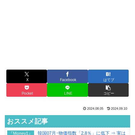
X
Facebook
はてブ
Pocket
LINE
コピー
2024.08.05
2024.09.10
おススメ記事
韓国07月･物価指数「2.8％」に低下 ⇒ 実は
『Money1』