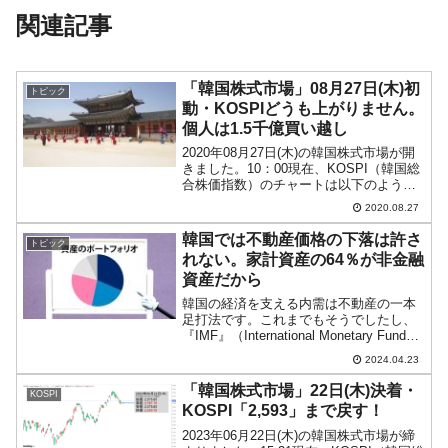
関連記事
「韓国株式市場」08月27日(木)初
トピック
動・KOSPIどうも上がりません。
個人は1.5千億買い越し
2020年08月27日(木)の韓国株式市場が開
きました。10：00現在、KOSPI（韓国総
合株価指数）のチャートは以下のように
なっています（チャートは
2020.08.27
『Investing.com』より引用）。またです
(笑)。上がって始まったのですが現在は
韓国では不動産価格の下落は許さ
トピック
下...
れない。家計資産の64％が非金融
資産だから
韓国の経済を支える内需は不動産の一本
足打法です。これまでもそうでしたし、
『IMF』（International Monetary Fundの
略：国際通貨基金）から「内需を育てな
2024.04.23
いといけませんよ」と指摘されてきたの
に、できませんでした。いまだ...
「韓国株式市場」22日(木)決着・
KOSPI
KOSPI「2,593」まで戻す！
2023年06月22日(木)の韓国株式市場が締