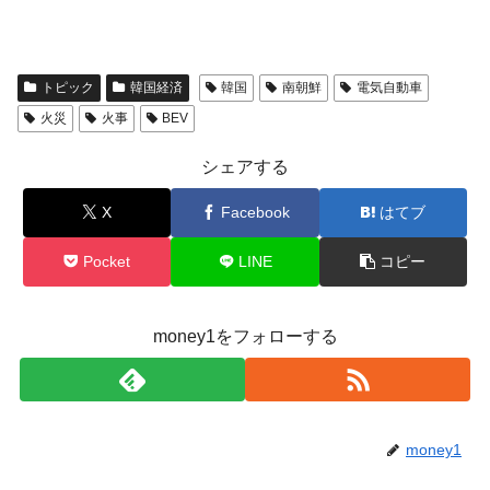
トピック
韓国経済
韓国
南朝鮮
電気自動車
火災
火事
BEV
シェアする
X
Facebook
はてブ
Pocket
LINE
コピー
money1をフォローする
money1