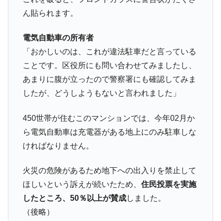
韓国ボンクラ政策室長･金容範、株価暴落に
『Money1』
ん貼られます。
他人事のような発言。
電気自動車の所有者
韓国半導体『SKハイニックス』2026年2Qの
『Money1』
業績「史上最高益」当期純利益は前年同期比13.4倍に。
「おかしいのは、これが違法駐車だと言っている
ことです。区役所にも問い合わせてみましたし、
韓国･加徳島新国際空港「またも暗礁」の危
『Money1』
機 ⇒ 10.7兆では損が出るからできない。
あまりに腹が立ったので警察署にも確認してみま
【速報】韓国株式市場の暴落・本日07月29
したが、どうしようもないと言われました」
『Money1』
日(水)もサイドカー・サーキットブレイカーの二段コンボ
発動！
450世帯が住むこのマンションでは、今年02月か
IT産業は人を雇用する効果は低い。全産業の
『Money1』
ら電気自動車は充電器がある地上にのみ駐車しな
半分未満しか雇用を生まない
ければなりません。
日本の誇る海洋資源調査船『白嶺』は先進技術の
Fact1
塊！
火災の危険があるため地下への出入りを禁止して
ほしいという訴えが続いたため、
住民投票を実施
夏の甲子園、優勝校を最も多く輩出している都道
Fact1
府県とは？
したところ、50％以上が賛成
しました。
（後略）
今話題の「楽天ライオンズ」とは？
Fact1