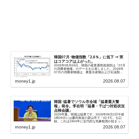
韓国07月･物価指数「2.8％」に低下 ⇒ 実
はコアコアは上がった。
2026年08月04日、韓国の産業通商資源部は「07月
の消費者物価」のデータを公表しました。2026年
07月の消費者物価は、農畜水産物および石油類の
上昇率が鈍化したことなどにより、前年同月比
2.8％上昇（06月は3.2％）となり、上昇率は前...
money1.jp
2026.08.07
韓国･猛暑でソウル市全域「猛暑重大警
報」発令。李在明「猛暑・干ばつ対処状況
点検会議」
2026年夏。韓国は猛暑です。2026年08月2日午後
1時26分には慶尚南道の梁山市で「42.5℃」を記
録。これは1904年に近代的な気象観測が始まって
以来の韓国史上最高気温です。08月04日には、ソ
money1.jp
2026.08.07
ウル市全域への「猛暑重大警報」が発令され...