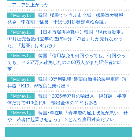
コアコアは上がった。
韓国･猛暑でソウル市全域「猛暑重大警報」
『Money1』
発令。李在明「猛暑・干ばつ対処状況点検会議」
【日本市場再挑戦中】韓国『現代自動車』
『Money1』
07月販売台数は去年のほぼ半分「71台」しか売れなかっ
た。『起亜』は9台だけ
韓国「信用赦免を何回やっても、何回やっ
『Money1』
ても」⇒ 257万人赦免したのに60万人がまた延滞者に転
落！
韓国K9専用砲弾･装薬自動供給装甲車両･珍
『Money1』
兵器「K10」が改良に乗り出す。
韓国「2026年07月の輸出入」絶好調。半導
『Money1』
体だけで410億ドル、輸出全体の41％もある
韓国･李在明「青年層の雇用状況が悪い。せ
『Money1』
や、若者に起業させよう」⇒ どんな雇用対策だソレ。
【韓国の外貨準備】2026年07月は4,279億ド
『Money1』
ル。外平債の発行「19.4億ドル」