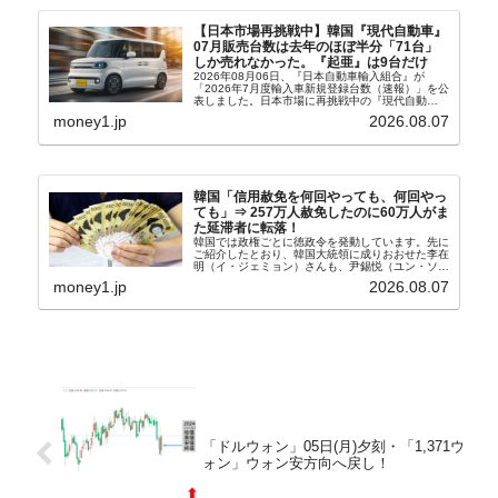
【日本市場再挑戦中】韓国『現代自動車』
07月販売台数は去年のほぼ半分「71台」
しか売れなかった。『起亜』は9台だけ
2026年08月06日、『日本自動車輸入組合』が
「2026年7月度輸入車新規登録台数（速報）」を公
表しました。日本市場に再挑戦中の『現代自動
車』、また日本市場を攻略したい『BYD』の販売
money1.jp
2026.08.07
台数はこの中に捉えられているはずです。先月から
は韓国の...
韓国「信用赦免を何回やっても、何回やっ
ても」⇒ 257万人赦免したのに60万人がま
た延滞者に転落！
韓国では政権ごとに徳政令を発動しています。先に
ご紹介したとおり、韓国大統領に成りおおせた李在
明（イ・ジェミョン）さんも、尹錫悦（ユン・ソギ
ョル）前政権が行った――「新出発基金」をバッド
money1.jp
2026.08.07
バンクにして不良債権の買い取りを行い、分割償還
や元利減免...
「ドルウォン」05日(月)夕刻・「1,371ウ
ォン」ウォン安方向へ戻し！