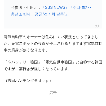
奇跡の毛色「白毛馬」とは？
Fact1
⇒参照・引用元：
『SBS NEWS』「주차 불가 ·
全て勝つといくら？ 競馬GI競走で勝利騎手がもら
Fact1
충전소 반대…곳곳 ‘전기차 갈등’」
える賞金とは？
平成仮面ライダーの意外すぎるモチーフとは？
Fact1
発表から2日で大崩壊、鳴かず飛ばずに終わりそう
Fact1
電気自動車のオーナーは住みにくい状況となってきまし
なスーパーリーグとは？
た。充電スポットの設置が停止されるとますます電気自動
日本人マスターズ挑戦の歴史。松山以前に最高位
Fact1
車の肩身が狭くなります。
だった選手とは？
甲子園通算本塁打、最多の清原に次いで多く打っ
Fact1
「K-バッテリー強国」「電気自動車強国」と自称する韓国
ている意外な選手とは？
ですが、雲行きが怪しくなっています。
セレクトセールの高額取引馬が稼いだ金額とは？
Fact1
（吉田ハンチング＠ｄｃｐ）
広告