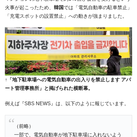
動」
火事が起こったため、
韓国
では「電気自動車の駐車禁止」
中国だけが鉄鋼輸出を異常増加させる ⇒ 中
『Money1』
「充電スポットの設置禁止」への動きが強まりました。
国の過剰生産が世界を蝕む。
韓国製造業「半導体絶好調」のウラで他業
『Money1』
種は全般的「不調」⇒ PSIが示す現況は決して良くない。
【米韓激突案件】韓国消費者院が『クーパ
『Money1』
ン』1人当たり賠償10万ウォンを認定 ⇒ 総額3兆7,000億
韓国で猛暑。南東部では干ばつ
『Money1』
韓国型イージス搭載の次世代駆逐艦
『Money1』
↑「地下駐車場への電気自動車の出入りを禁止します アパ
「KDDX」1番艦、2032年竣工と公示
ート管理事務所」と掲げられた横断幕。
【対日本円】ウォン安が急進！ 日米の協調
『Money1』
に韓国がいっちょがみしたのでは。
例えば『SBS NEWS』は、以下のように報じています。
韓国政府『BYD』車への補助金を全廃 ⇒ 実
『Money1』
は韓国で『BYD』車は売れている。6カ月で対前年同期比
1.9倍！
（前略）
在韓米国大使スティールが着韓！⇒ さっそ
『Money1』
一部で、電気自動車が地下駐車場に入れないよう