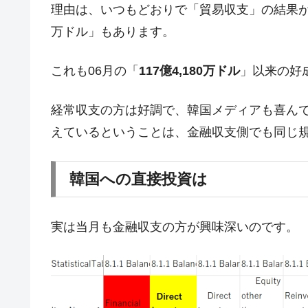
夏の甲子園、優勝校を最も多く輩出している
Fact1
理由は、いつもどおりで「貿易収支」の結果が良
今話題の「楽天ライオンズ」とは？
Fact1
万ドル」もあります。
奇跡の毛色「白毛馬」とは？
Fact1
これも06月の「
117億4,180万ドル
」以来の好
全て勝つといくら？ 競馬GI競走で勝利騎手
Fact1
平成仮面ライダーの意外すぎるモチーフとは
Fact1
経常収支の方は好調で、韓国メディアも喜んで
発表から2日で大崩壊、鳴かず飛ばずに終わ
Fact1
えているということは、金融収支側でも同じ
日本人マスターズ挑戦の歴史。松山以前に最
Fact1
韓国への直接投資は
甲子園通算本塁打、最多の清原に次いで多く
Fact1
セレクトセールの高額取引馬が稼いだ金額と
Fact1
実は当月も金融収支の方が興味深いのです。