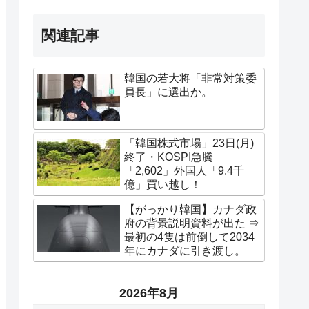
関連記事
韓国の若大将「非常対策委
員長」に選出か。
「韓国株式市場」23日(月)
終了・KOSPI急騰
「2,602」外国人「9.4千
億」買い越し！
【がっかり韓国】カナダ政
府の背景説明資料が出た ⇒
最初の4隻は前倒して2034
年にカナダに引き渡し。
2026年8月