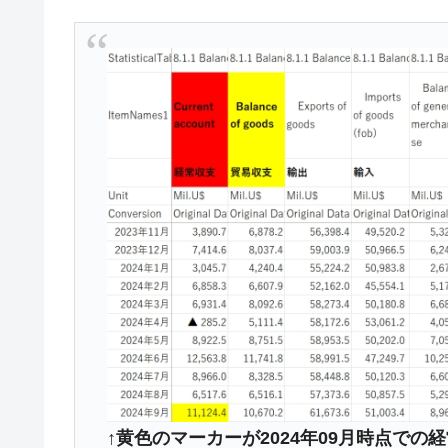
韓国型イージス搭載の次世代駆逐艦「KD
『Money1』
【対日本円】ウォン安が急進！ 日米
『Money1』
韓国政府『BYD』車への補助金を全廃 
『Money1』
1.9倍！
在韓米国大使スティールが着韓！⇒ 
『Money1』
ドを掲げる「在韓反米勢力」
韓国政府「2035年までに18.4GW規
『Money1』
JPモルガン「韓国レバレッジETFの
『Money1』
韓国『国民年金公団』株価暴落で200
『Money1』
韓国政府「ニセＫ-ブランドを通報しよ
『Money1』
韓国「橋が落ちました」⇒ 耐久性「な
『Money1』
韓国鉄鋼最大手『POSCO』ズブズブ沈
『Money1』
↑黄色のマーカーが2024年09月時点での