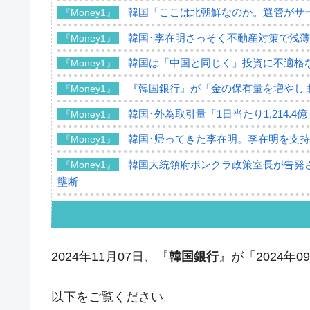
韓国「ここは北朝鮮なのか。選管がサ
『Money1』
韓国･李在明さっそく不動産対策で浅
『Money1』
韓国は「中国と同じく」投資に不適格
『Money1』
『韓国銀行』が「金の保有量を増やし
『Money1』
韓国･外為取引量「1日当たり1,214.
『Money1』
韓国･帰ってきた李在明。李在明を支持し
『Money1』
韓国大統領府ボンクラ政策室長が告発さ
『Money1』
壟断
韓国･警察職員が「丸刈りになって抗
『Money1』
中国だけが鉄鋼輸出を異常増加させる 
『Money1』
2024年11月07日、『
韓国銀行
』が「2024年
韓国製造業「半導体絶好調」のウラで他
『Money1』
【米韓激突案件】韓国消費者院が『クーパ
『Money1』
以下をご覧ください。
韓国で猛暑。南東部では干ばつ
『Money1』