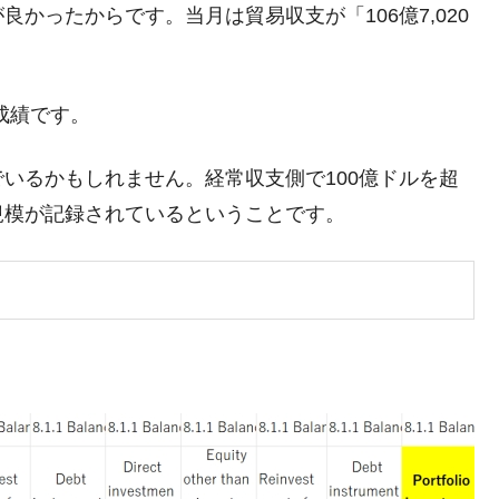
都道府県とは？
かったからです。当月は貿易収支が「106億7,020
成績です。
がもらえる賞金とは？
？
いるかもしれません。経常収支側で100億ドルを超
りそうなスーパーリーグとは？
規模が記録されているということです。
高位だった選手とは？
打っている意外な選手とは？
は？