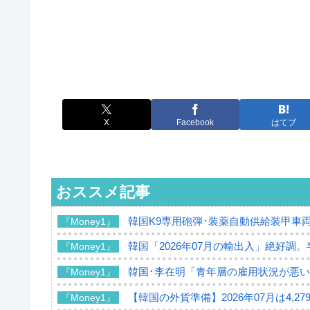
X
Facebook
はてブ
おススメ記事
韓国K9専用砲弾･装薬自動供給装甲車両
『Money1』
韓国「2026年07月の輸出入」絶好調
『Money1』
韓国･李在明「青年層の雇用状況が悪い
『Money1』
【韓国の外貨準備】2026年07月は4,2
『Money1』