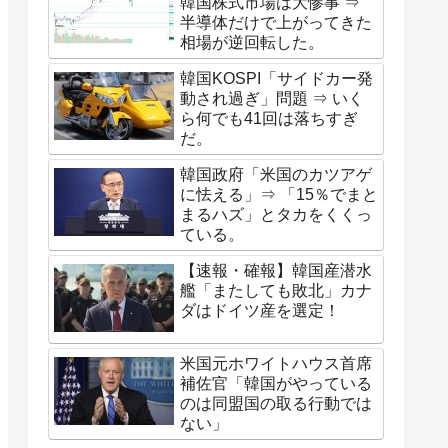
韓国株式市場は大惨事 ⇒
半導体だけで上がってきた
相場が逆回転した。
韓国KOSPI「サイドカー発
動され過ぎ」問題 ⇒ いく
ら何でも41回は落ちすぎ
だ。
韓国政府「米国のカツアゲ
に怯える」⇒ 「15％でまと
まるハズ」とタカをくくっ
ている。
【速報・確報】韓国産潜水
艦「またしても敗北」カナ
ダはドイツ産を選定！
米国元ホワイトハウス首席
補佐官「韓国がやっている
のは同盟国の取る行動では
ない」