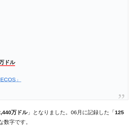
ットにぶん殴る法案」提出！⇒ クーパン問題は合衆国企業に対
暴落に他人事のような発言。
年2Qの業績「史上最高益」当期純利益は前年同期比13.4倍に。
危機 ⇒ 10.7兆では損が出るからできない。
月29日(水)もサイドカー・サーキットブレイカーの二段コンボ
40万ドル
産業の半分未満しか雇用を生まない
ECOS」
したのは政界の責任だ」
い結果に。
』純借入金が約8兆。信用格付け「ネガティブ」にダウン
2,440万ドル
」となりました。06月に記録した「
125
トブレイカーも発動！ 半導体2銘柄の暴落
な数字です。
術の塊！