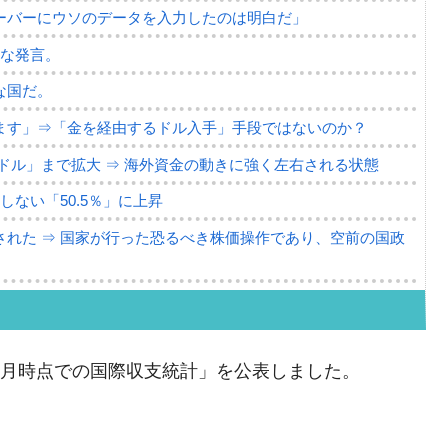
ーバーにウソのデータを入力したのは明白だ」
薄な発言。
な国だ。
ます」⇒「金を経由するドル入手」手段ではないのか？
4億ドル」まで拡大 ⇒ 海外資金の動きに強く左右される状態
ない「50.5％」に上昇
れた ⇒ 国家が行った恐るべき株価操作であり、空前の国政
議活動」
⇒ 中国の過剰生産が世界を蝕む。
09月時点での国際収支統計」を公表しました。
業種は全般的「不調」⇒ PSIが示す現況は決して良くない。
ン』1人当たり賠償10万ウォンを認定 ⇒ 総額3兆7,000億