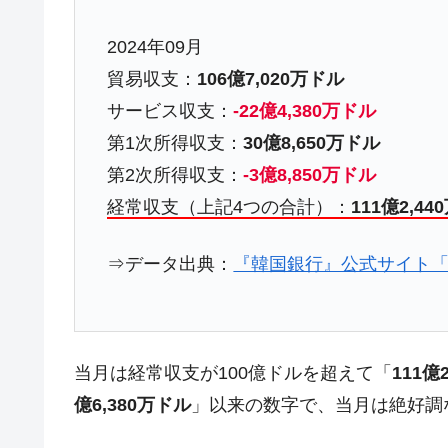
米国下院「韓国の公務員個人をターゲ
『Money1』
する差別。許してはおかぬ
2024年09月
韓国ボンクラ政策室長･金容範、株価
『Money1』
貿易収支：
106億7,020万ドル
韓国半導体『SKハイニックス』2026
『Money1』
サービス収支：
-22億4,380万ドル
韓国･加徳島新国際空港「またも暗礁」の
『Money1』
第1次所得収支：
30億8,650万ドル
【速報】韓国株式市場の暴落・本日07
第2次所得収支：
-3億8,850万ドル
『Money1』
発動！
経常収支（上記4つの合計）：
111億2,4
IT産業は人を雇用する効果は低い。全
『Money1』
⇒データ出典：
『韓国銀行』公式サイト「
韓国「株式市場が賭博場のように変質
『Money1』
韓国「2026年1Q 資金循環統計」面白
『Money1』
韓国化学企業最大手『ロッテケミカル
『Money1』
当月は経常収支が100億ドルを超えて「
111億
韓国株式市場･暗黒の火曜日。サーキッ
『Money1』
億6,380万ドル
」以来の数字で、当月は絶好調
日本の誇る海洋資源調査船『白嶺』は先進技
Fact1