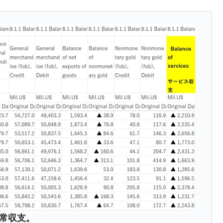
DX」1番艦、2032年竣工と公示
の協調に韓国がいっちょがみしたのでは。
⇒ 実は韓国で『BYD』車は売れている。6カ月で対前年同期比
さっそく空港に詰めかけ「出て行け！」「極右勢力」のプラカー
模のAIデータセンター整備」⇒ だから無理だってば。
清算はほぼ終わった」
兆蒸発。
うキャンペーン」⇒ あの名物教授も登場！
さすぎ」では。
む。営業利益80.2％も減少
経常収支。