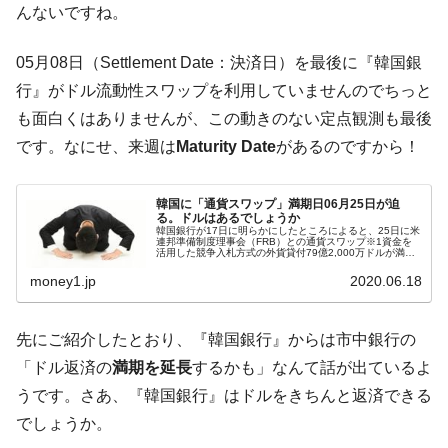
IT産業は人を雇用する効果は低い。全産業の
『Money1』
んないですね。
半分未満しか雇用を生まない
韓国「株式市場が賭博場のように変質した
『Money1』
05月08日（Settlement Date：決済日）を最後に『韓国銀
のは政界の責任だ」
行』がドル流動性スワップを利用していませんのでちっと
韓国「2026年1Q 資金循環統計」面白い結果
『Money1』
も面白くはありませんが、この動きのない定点観測も最後
に。
です。なにせ、来週は
Maturity Date
があるのですから！
韓国化学企業最大手『ロッテケミカル』純
『Money1』
借入金が約8兆。信用格付け「ネガティブ」にダウン
韓国に「通貨スワップ」満期日06月25日が迫
る。ドルはあるでしょうか
韓国株式市場･暗黒の火曜日。サーキットブ
『Money1』
韓国銀行が17日に明らかにしたところによると、25日に米
レイカーも発動！ 半導体2銘柄の暴落
連邦準備制度理事会（FRB）との通貨スワップ※1資金を
活用した競争入札方式の外貨貸付79億2,000万ドルが満期
を迎える。FRBとの通貨スワップ資金を活用した最初の入
日本の誇る海洋資源調査船『白嶺』は先進技術の
Fact1
札の満期だ。当時韓...
money1.jp
2020.06.18
塊！
夏の甲子園、優勝校を最も多く輩出している都道
Fact1
先にご紹介したとおり、『韓国銀行』からは市中銀行の
府県とは？
「ドル返済の
満期を延長
するかも」なんて話が出ているよ
今話題の「楽天ライオンズ」とは？
Fact1
うです。さあ、『韓国銀行』はドルをきちんと返済できる
奇跡の毛色「白毛馬」とは？
Fact1
でしょうか。