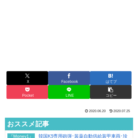
X
Facebook
はてブ
Pocket
LINE
コピー
2020.06.20
2020.07.25
おススメ記事
韓国K9専用砲弾･装薬自動供給装甲車両･珍
『Money1』