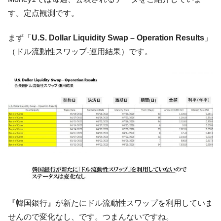
「KDDX」1番艦、2032年竣工と公示
す。定点観測です。
【対日本円】ウォン安が急進！ 日米の協調
『Money1』
に韓国がいっちょがみしたのでは。
まず「
U.S. Dollar Liquidity Swap – Operation Results
」
韓国政府『BYD』車への補助金を全廃 ⇒ 実
『Money1』
（ドル流動性スワップ-運用結果）です。
は韓国で『BYD』車は売れている。6カ月で対前年同期比
1.9倍！
在韓米国大使スティールが着韓！⇒ さっそ
『Money1』
く空港に詰めかけ「出て行け！」「極右勢力」のプラカー
ドを掲げる「在韓反米勢力」
韓国政府「2035年までに18.4GW規模のAIデ
『Money1』
ータセンター整備」⇒ だから無理だってば。
JPモルガン「韓国レバレッジETFの清算は
『Money1』
ほぼ終わった」
韓国『国民年金公団』株価暴落で200兆蒸
『Money1』
発。
韓国政府「ニセＫ-ブランドを通報しようキ
『韓国銀行』が新たにドル流動性スワップを利用していま
『Money1』
ャンペーン」⇒ あの名物教授も登場！
せんので変化なし、です。つまんないですね。