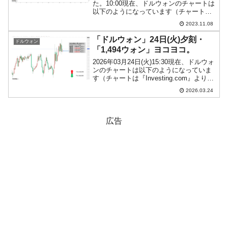
た。10:00現在、ドルウォンのチャートは
以下のようになっています（チャートは
『Investing.com』より引用）。これから
2023.11.08
ローソク足の調整が入るかもしれません
が、前日は天地の半分ほどが削られ...
「ドルウォン」24日(火)夕刻・
ドルウォン
「1,494ウォン」ヨコヨコ。
2026年03月24日(火)15:30現在、ドルウォ
ンのチャートは以下のようになっていま
す（チャートは『Investing.com』より引
用）。現在のところ「1ドル＝1,494ウォ
2026.03.24
ン」近辺の攻防となっています。ローソ
ク足1本が1分間の値動き...
広告