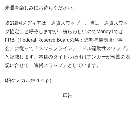
全て勝つといくら？ 競馬GI競走で勝利騎手がもら
Fact1
来週を楽しみにお待ちください。
える賞金とは？
平成仮面ライダーの意外すぎるモチーフとは？
Fact1
※1
韓国メディアは「通貨スワップ」、時に「通貨スワッ
発表から2日で大崩壊、鳴かず飛ばずに終わりそう
Fact1
プ協定」と呼称しますが、紛らわしいのでMoney1では
なスーパーリーグとは？
FRB（Federal Reserve Boardの略：連邦準備制度理事
日本人マスターズ挑戦の歴史。松山以前に最高位
Fact1
会）に従って「スワップライン」「ドル流動性スワップ」
だった選手とは？
と記載します。本稿のタイトルだけはアンカーが韓国の表
甲子園通算本塁打、最多の清原に次いで多く打っ
Fact1
記に合せて「通貨スワップ」としています。
ている意外な選手とは？
セレクトセールの高額取引馬が稼いだ金額とは？
Fact1
(柏ケミカル＠ｄｃｐ)
広告