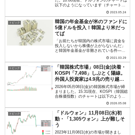
た。10:00現在、ドルウォンのチャートは
以下のようになっています（チャートは
『Investing.com』より引用）。前日は陽
2023.05.24
線で閉まり、ダブルトップネックライン
の上に出ました（ただし、一度ネッ...
韓国の年金基金が米のファンドに
トピック
5億ドルを投入！韓国より米だっ
てば
「お前たちが韓国内の株式市場に資金を
投入しないから株価が上がらないんだ」
と韓国年金基金が非難されている件――
の続きのような話です。韓国の「国民年
2021.03.29
金基金」など主要年金基金・共済会は、
北米市場のM＆A市場で頭角を現している
「韓国株式市場」08日(金)決着・
トピック
プライベート・エクイテ...
KOSPI「7,498」しぶとく陽線。
外国人投資家は4.9兆の売り越
し！
2026年05月08日(金)の韓国株式市場が締
まりました。15:31現在、KOSPI（韓国総
合株価指数）のチャートは以下のように
なっています（チャートは
2026.05.08
『Investing.com』より引用）。しぶとく
陽線で終わりました。KOSPIは「7,...
「ドルウォン」11月08日(水)初
トピック
動・「1,305ウォン」上が難しそ
う
2023年11月08日(水)の市場が開きまし