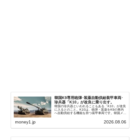
韓国K9専用砲弾･装薬自動供給装甲車両･
珍兵器「K10」が改良に乗り出す。
韓国の珍兵器といわれることもある「K10」が改良
に入るとのこと。K10は、砲弾・装薬をK9の車内
へ自動供給する機能を持つ装甲車両です。韓国メデ
ィア『Chosun Biz』が報じていますので、同記事
から以下に一部を引きます。2005年に初めて...
money1.jp
2026.08.06