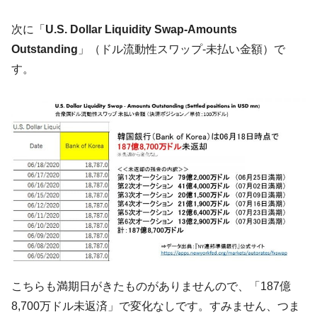
韓国「橋が落ちました」⇒ 耐久性「なさす
『Money1』
ぎ」では。
次に「
U.S. Dollar Liquidity Swap-Amounts
Outstanding
」（ドル流動性スワップ-未払い金額）で
韓国鉄鋼最大手『POSCO』ズブズブ沈む。
『Money1』
営業利益80.2％も減少
す。
米国下院「韓国の公務員個人をターゲット
『Money1』
にぶん殴る法案」提出！⇒ クーパン問題は合衆国企業に対
する差別。許してはおかぬ
韓国ボンクラ政策室長･金容範、株価暴落に
『Money1』
他人事のような発言。
韓国半導体『SKハイニックス』2026年2Qの
『Money1』
業績「史上最高益」当期純利益は前年同期比13.4倍に。
韓国･加徳島新国際空港「またも暗礁」の危
『Money1』
機 ⇒ 10.7兆では損が出るからできない。
【速報】韓国株式市場の暴落・本日07月29
『Money1』
日(水)もサイドカー・サーキットブレイカーの二段コンボ
こちらも満期日がきたものがありませんので、「187億
発動！
8,700万ドル未返済」で変化なしです。すみません、つま