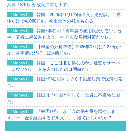
兵器「K10」が改良に乗り出す。
韓国「2026年07月の輸出入」絶好調。半導
『Money1』
体だけで410億ドル、輸出全体の41％もある
韓国･李在明「青年層の雇用状況が悪い。せ
『Money1』
や、若者に起業させよう」⇒ どんな雇用対策だソレ。
【韓国の外貨準備】2026年07月は4,279億ド
『Money1』
ル。外平債の発行「19.4億ドル」
韓国「ここは北朝鮮なのか。選管がサーバ
『Money1』
ーにウソのデータを入力したのは明白だ」
韓国･李在明さっそく不動産対策で浅薄な発
『Money1』
言。
韓国は「中国と同じく」投資に不適格な国
『Money1』
だ。
『韓国銀行』が「金の保有量を増やしま
『Money1』
す」⇒「金を経由するドル入手」手段ではないのか？
韓国･外為取引量「1日当たり1,214.4億ド
『Money1』