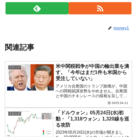
money1
関連記事
米中関税戦争が中国の輸出業を潰
トピック
す。「今年はまだ1件も米国から
受注していない」
アメリカ合衆国のトランプ政権が、中国
への関税賦課攻勢をやめません。合衆国
と中国のチキンレースの様相を呈してお
り、中国の輸出業から断末魔の悲鳴が上
2025.04.11
がっています。実際の船便の物流にも急
きょストップがかかりました。中国語メ
「ドルウォン」05月24日(水)初
トピック
ディア『財新網』の報道に...
動・「1,318ウォン」1,320線を巡
る攻防
2023年05月24日(水)の市場が開きまし