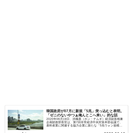
韓国政府が07月に新規「5兆」突っ込むと表明。
「ゼニのないやつぁ俺んとこへ来い」的な話
2020年06月19日、洪楠基（ホン・ナムギ）経済副首相兼
企画財政部長官は、第7回非常経済中央対策本部会議で、
基幹産業に関連する協力企業に新たな「5兆ウォン規模」
の支援を提供するとしました。先にご紹介した自動車部品
メーカーもこの中に含まれ、...