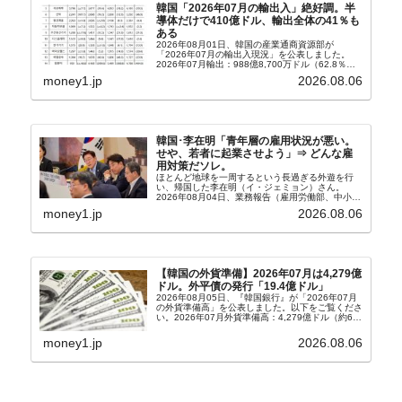
韓国「2026年07月の輸出入」絶好調。半
導体だけで410億ドル、輸出全体の41％も
ある
2026年08月01日、韓国の産業通商資源部が
「2026年07月の輸出入現況」を公表しました。
2026年07月輸出：988億8,700万ドル（62.8％）
輸入：685億6,300万ドル（26.5％）貿易収支：
money1.jp
2026.08.06
303億2,400万ドル2026...
韓国･李在明「青年層の雇用状況が悪い。
せや、若者に起業させよう」⇒ どんな雇
用対策だソレ。
ほとんど地球を一周するという長過ぎる外遊を行
い、帰国した李在明（イ・ジェミョン）さん。
2026年08月04日、業務報告（雇用労働部、中小ベ
ンチャー企業部、公正取引委員会）を主催。この席
money1.jp
2026.08.06
上、韓国大統領に成りおおせた李在明（イ・ジェミ
ョン）さん...
【韓国の外貨準備】2026年07月は4,279億
ドル。外平債の発行「19.4億ドル」
2026年08月05日、『韓国銀行』が「2026年07月
の外貨準備高」を公表しました。以下をご覧くださ
い。2026年07月外貨準備高：4,279億ドル（約67
兆4,456億円）※前月比：+6億ドル＜＜内訳＞＞
⇒Securities：3,80...
money1.jp
2026.08.06