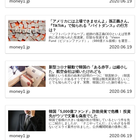
money1.jp
2020.06.19
「アメリカには上場できませんよ」孫正義さん。
『TikTok』で知られる『バイトダンス』の行方
は？
『ソフトバンクグループ』総帥の孫正義CEOといえば世界
的に名の知られた投資家。巨額を投資する『Vision
Fund（ビジョンファンド）』（986億ドル規模）を運営し
ています。この『Vision Fund』の二大投資先が
money1.jp
2020.06.19
『Bytedance...
新型コロナ騒動で韓国の「ある赤字」は縮小し
た。航空会社は傾いたけれども
朝鮮という名前の由来の説明の一つに「朝貢鮮少」（朝貢
の少ない）があるそうですが、韓国は観光資源が乏しいこ
とでも知られています。実際、韓国に行った旅行者から
「見るものがあんまりない」という言葉を聞かされること
も少なくありません。「見るものがあ...
money1.jp
2020.06.19
韓国「5,000億ファンド」詐欺発覚で危機！ 投資
先がウソで文書も偽造でした
韓国で規模の大きい金融詐欺が増加しているという件を先
にご紹介しましたが、「ナニやってんだ」といわざるを得
ないどエライ案件が出ました。公共機関関連の債券に投資
するので安全性が高いですよーと顧客を集めていた『オプ
ティマス資産運用』のファンドで「...
money1.jp
2020.06.19