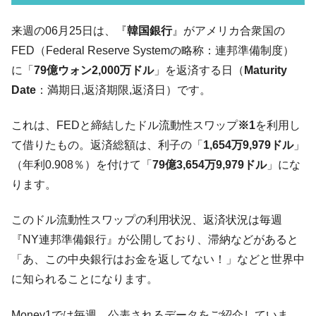
ル」まで拡大 ⇒ 海外資金の動きに強く左右される状態
韓国･帰ってきた李在明。李在明を支持しな
来週の06月25日は、『
韓国銀行
』がアメリカ合衆国の
『Money1』
い「50.5％」に上昇
FED（Federal Reserve Systemの略称：連邦準備制度）
韓国大統領府ボンクラ政策室長が告発され
『Money1』
に「
79億ウォン2,000万ドル
」を返済する日（
Maturity
た ⇒ 国家が行った恐るべき株価操作であり、空前の国政壟
Date
：満期日,返済期限,返済日）です。
断
韓国･警察職員が「丸刈りになって抗議活
『Money1』
これは、FEDと締結したドル流動性スワップ
※1
を利用し
動」
て借りたもの。返済総額は、利子の「
1,654万9,979ドル
」
中国だけが鉄鋼輸出を異常増加させる ⇒ 中
『Money1』
（年利0.908％）を付けて「
79億3,654万9,979ドル
」にな
国の過剰生産が世界を蝕む。
ります。
韓国製造業「半導体絶好調」のウラで他業
『Money1』
種は全般的「不調」⇒ PSIが示す現況は決して良くない。
このドル流動性スワップの利用状況、返済状況は毎週
『NY連邦準備銀行』が公開しており、滞納などがあると
【米韓激突案件】韓国消費者院が『クーパ
『Money1』
ン』1人当たり賠償10万ウォンを認定 ⇒ 総額3兆7,000億
「あ、この中央銀行はお金を返してない！」などと世界中
韓国で猛暑。南東部では干ばつ
に知られることになります。
『Money1』
韓国型イージス搭載の次世代駆逐艦
『Money1』
Money1では毎週、公表されるデータをご紹介していま