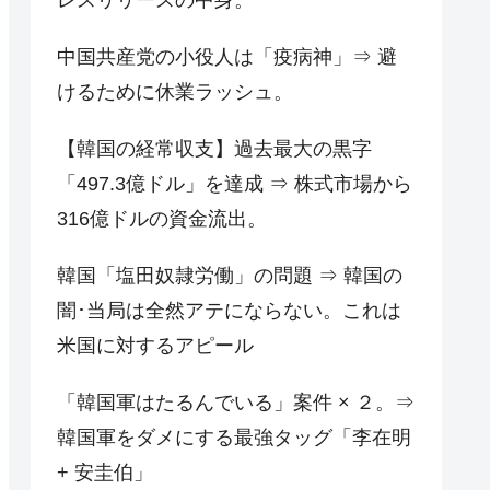
中国共産党の小役人は「疫病神」⇒ 避
けるために休業ラッシュ。
【韓国の経常収支】過去最大の黒字
「497.3億ドル」を達成 ⇒ 株式市場から
316億ドルの資金流出。
韓国「塩田奴隷労働」の問題 ⇒ 韓国の
闇･当局は全然アテにならない。これは
米国に対するアピール
「韓国軍はたるんでいる」案件 × ２。⇒
韓国軍をダメにする最強タッグ「李在明
+ 安圭伯」