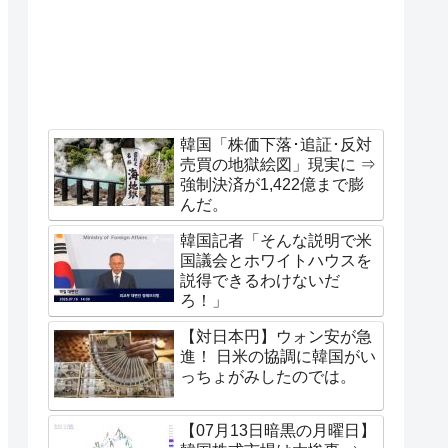
韓国「株価下落･追証･反対
売買の地獄絵図」現実に ⇒
強制決済が1,422億まで膨
んだ。
韓国記者「そんな説明で米
国議会とホワイトハウスを
説得できるわけないだ
ろ！」
【対日本円】ウォン安が急
進！ 日米の協調に韓国がい
っちょがみしたのでは。
【07月13日暗黒の月曜日】