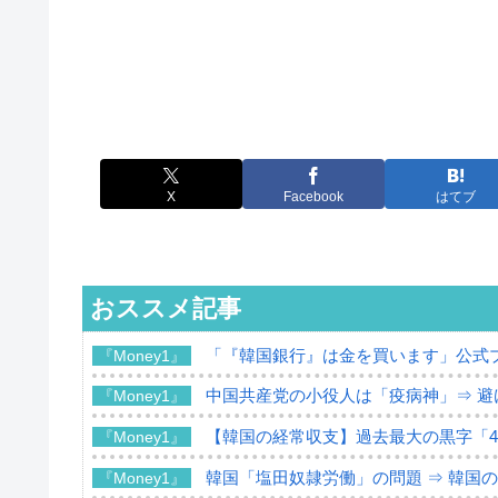
X
Facebook
はてブ
おススメ記事
「『韓国銀行』は金を買います」公式
『Money1』
中国共産党の小役人は「疫病神」⇒ 避
『Money1』
【韓国の経常収支】過去最大の黒字「49
『Money1』
韓国「塩田奴隷労働」の問題 ⇒ 韓国
『Money1』