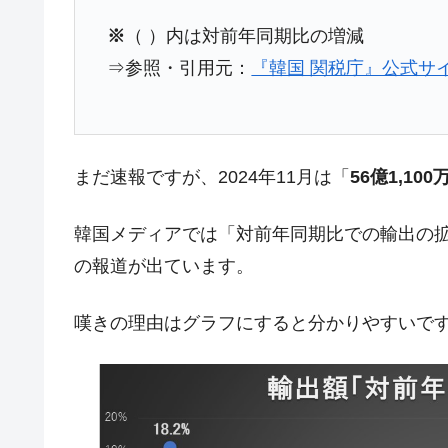
韓国型イージス搭載の次世代駆逐艦「KD
『Money1』
※
（ ）内は対前年同期比の増減
【対日本円】ウォン安が急進！ 日米
『Money1』
⇒参照・引用元：
『韓国 関税庁』公式サイ
韓国政府『BYD』車への補助金を全廃 
『Money1』
1.9倍！
在韓米国大使スティールが着韓！⇒ 
『Money1』
ドを掲げる「在韓反米勢力」
まだ速報ですが、2024年11月は「
56億1,10
韓国政府「2035年までに18.4GW規
『Money1』
韓国メディアでは「対前年同期比での輸出の拡大
JPモルガン「韓国レバレッジETFの
『Money1』
の報道が出ています。
韓国『国民年金公団』株価暴落で200
『Money1』
韓国政府「ニセＫ-ブランドを通報しよ
『Money1』
嘆きの理由はグラフにすると分かりやすいで
韓国「橋が落ちました」⇒ 耐久性「な
『Money1』
韓国鉄鋼最大手『POSCO』ズブズブ沈
『Money1』
日本の誇る海洋資源調査船『白嶺』は先進技
Fact1