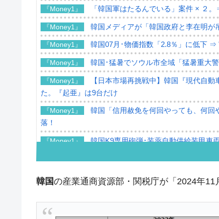
「韓国軍はたるんでいる」案件 × ２。
『Money1』
韓国メディアが「韓国政府と李在明が
『Money1』
韓国07月･物価指数「2.8％」に低下 
『Money1』
韓国･猛暑でソウル市全域「猛暑重大
『Money1』
【日本市場再挑戦中】韓国『現代自動車
『Money1』
た。『起亜』は9台だけ
韓国「信用赦免を何回やっても、何回や
『Money1』
落！
韓国K9専用砲弾･装薬自動供給装甲車両
『Money1』
韓国「2026年07月の輸出入」絶好調
『Money1』
韓国･李在明「青年層の雇用状況が悪い
『Money1』
韓国
の産業通商資源部・関税庁が「2024年1
【韓国の外貨準備】2026年07月は4,2
『Money1』
韓国「ここは北朝鮮なのか。選管がサ
『Money1』