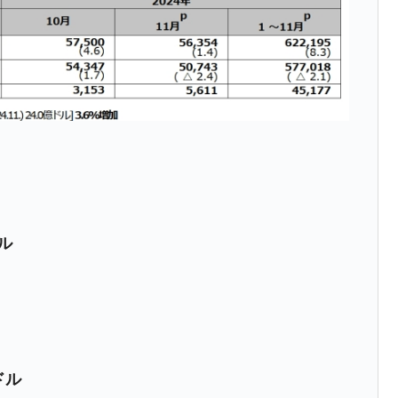
薄な発言。
な国だ。
ます」⇒「金を経由するドル入手」手段ではないのか？
4億ドル」まで拡大 ⇒ 海外資金の動きに強く左右される状態
ない「50.5％」に上昇
れた ⇒ 国家が行った恐るべき株価操作であり、空前の国政
議活動」
ドル
⇒ 中国の過剰生産が世界を蝕む。
業種は全般的「不調」⇒ PSIが示す現況は決して良くない。
ン』1人当たり賠償10万ウォンを認定 ⇒ 総額3兆7,000億
ドル