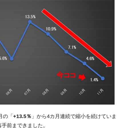
都道府県とは？
がもらえる賞金とは？
？
りそうなスーパーリーグとは？
高位だった選手とは？
打っている意外な選手とは？
は？
月の「
+13.5％
」から4カ月連続で縮小を続けていま
落手前まできました。