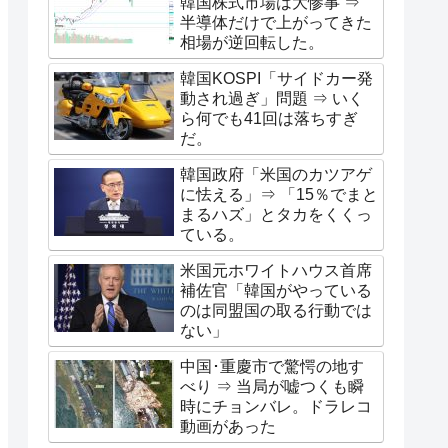
韓国株式市場は大惨事 ⇒
半導体だけで上がってきた
相場が逆回転した。
韓国KOSPI「サイドカー発
動され過ぎ」問題 ⇒ いく
ら何でも41回は落ちすぎ
だ。
韓国政府「米国のカツアゲ
に怯える」⇒ 「15％でまと
まるハズ」とタカをくくっ
ている。
米国元ホワイトハウス首席
補佐官「韓国がやっている
のは同盟国の取る行動では
ない」
中国･重慶市で驚愕の地す
べり ⇒ 当局が嘘つくも瞬
時にチョンバレ。ドラレコ
動画があった