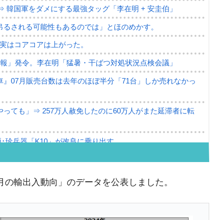
⇒ 韓国軍をダメにする最強タッグ「李在明 + 安圭伯」
吊るされる可能性もあるのでは」とほのめかす。
⇒ 実はコアコアは上がった。
警報」発令。李在明「猛暑・干ばつ対処状況点検会議」
』07月販売台数は去年のほぼ半分「71台」しか売れなかっ
っても」⇒ 257万人赦免したのに60万人がまた延滞者に転
･珍兵器「K10」が改良に乗り出す。
。半導体だけで410億ドル、輸出全体の41％もある
。せや、若者に起業させよう」⇒ どんな雇用対策だソレ。
1月の輸出入動向」のデータを公表しました。
79億ドル。外平債の発行「19.4億ドル」
ーバーにウソのデータを入力したのは明白だ」