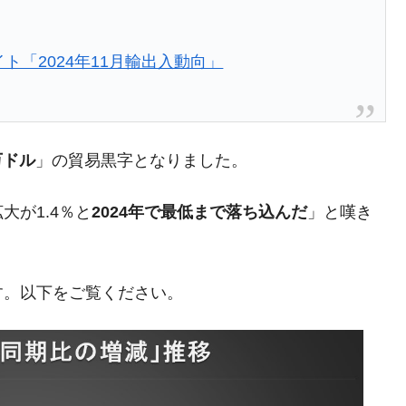
DX」1番艦、2032年竣工と公示
の協調に韓国がいっちょがみしたのでは。
ト「2024年11月輸出入動向」
⇒ 実は韓国で『BYD』車は売れている。6カ月で対前年同期比
さっそく空港に詰めかけ「出て行け！」「極右勢力」のプラカー
0万ドル
」の貿易黒字となりました。
模のAIデータセンター整備」⇒ だから無理だってば。
が1.4％と
2024年で最低まで落ち込んだ
」と嘆き
清算はほぼ終わった」
兆蒸発。
うキャンペーン」⇒ あの名物教授も登場！
す。以下をご覧ください。
さすぎ」では。
む。営業利益80.2％も減少
術の塊！