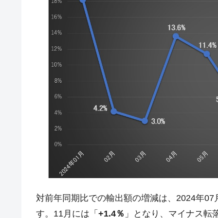
夏の甲子園、優勝校を最も多く輩出している
Fact1
今話題の「楽天ライオンズ」とは？
Fact1
奇跡の毛色「白毛馬」とは？
Fact1
全て勝つといくら？ 競馬GI競走で勝利騎手
Fact1
平成仮面ライダーの意外すぎるモチーフとは
Fact1
発表から2日で大崩壊、鳴かず飛ばずに終わ
Fact1
日本人マスターズ挑戦の歴史。松山以前に最
Fact1
甲子園通算本塁打、最多の清原に次いで多く
Fact1
セレクトセールの高額取引馬が稼いだ金額と
Fact1
対前年同期比での輸出額の増減は、2024年07
す。11月には「
+1.4％
」となり、マイナス転