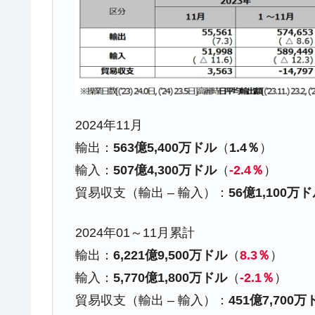
韓国･李在明さっそく不動産対策で浅
『Money1』
韓国は「中国と同じく」投資に不適格
『Money1』
『韓国銀行』が「金の保有量を増やし
『Money1』
韓国･外為取引量「1日当たり1,214.
『Money1』
韓国･帰ってきた李在明。李在明を支持し
『Money1』
2024年11月
韓国大統領府ボンクラ政策室長が告発さ
『Money1』
輸出：
563億5,400万ドル
（
1.4％
）
壟断
輸入：
507億4,300万ドル
（
-2.4％
）
韓国･警察職員が「丸刈りになって抗
『Money1』
貿易収支（輸出 – 輸入）：
56億1,100万
中国だけが鉄鋼輸出を異常増加させる 
『Money1』
2024年01～11月累計
韓国製造業「半導体絶好調」のウラで他
『Money1』
輸出：
6,221億9,500万ドル
（
8.3％
）
【米韓激突案件】韓国消費者院が『クーパ
『Money1』
輸入：
5,770億1,800万ドル
（
-2.1％
）
韓国で猛暑。南東部では干ばつ
『Money1』
貿易収支（輸出 – 輸入）：
451億7,700万