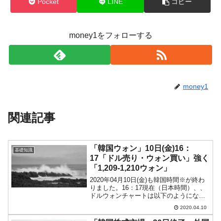
全て勝つといくら？ 競馬GI競走で勝利騎手がもら
Fact1
Pocket
LINE
コピー
える賞金とは？
平成仮面ライダーの意外すぎるモチーフとは？
Fact1
money1をフォローする
発表から2日で大崩壊、鳴かず飛ばずに終わりそう
Fact1
なスーパーリーグとは？
日本人マスターズ挑戦の歴史。松山以前に最高位
Fact1
だった選手とは？
money1
甲子園通算本塁打、最多の清原に次いで多く打っ
Fact1
ている意外な選手とは？
関連記事
セレクトセールの高額取引馬が稼いだ金額とは？
Fact1
「韓国ウォン」10日(金)16：
基礎知識
17「ドル売り・ウォン買い」強く
「1,209-1,210ウォン」
2020年04月10日(金)も韓国時間※が終わ
りました。16：17現在（日本時間）、、
ドルウォンチャートは以下のようになっ
ています（チャートは『Investing.com』
2020.04.10
より引用：以下同）。午前中は陽線だっ
たものが、ウォン高が進行し陰線と...