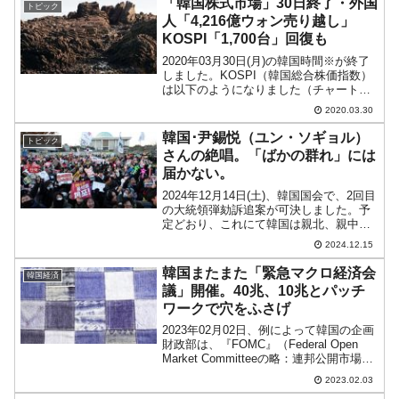
「韓国株式市場」30日終了・外国
トピック
人「4,216億ウォン売り越し」
KOSPI「1,700台」回復も
2020年03月30日(月)の韓国時間※が終了
しました。KOSPI（韓国総合株価指数）
は以下のようになりました（チャートは
『Investing.com』より引用）。初動段階
2020.03.30
ではどうなることやら……だったのです
が、なんとか盛り返して「1,70...
韓国･尹錫悦（ユン・ソギョル）
トピック
さんの絶唱。「ばかの群れ」には
届かない。
2024年12月14日(土)、韓国国会で、2回目
の大統領弾劾訴追案が可決しました。予
定どおり、これにて韓国は親北、親中、
親露、反米の道に邁進していきます（反
2024.12.15
日は誰が大統領になっても同じなので挙
げません）。韓国が自由主義陣営国側に
韓国またまた「緊急マクロ経済会
韓国経済
明確に立つこ...
議」開催。40兆、10兆とパッチ
ワークで穴をふさげ
2023年02月02日、例によって韓国の企画
財政部は、『FOMC』（Federal Open
Market Committeeの略：連邦公開市場委
員会）の結論を待って「緊急マクロ経済
2023.02.03
会議」を開催しました。『FOMC』は政