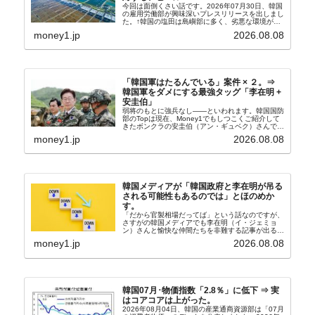
今回は面倒くさい話です。2026年07月30日、韓国
の雇用労働部が興味深いプレスリリースを出しまし
た。↑韓国の塩田は島嶼部に多く、劣悪な環境が一
般に見られることが少ないため、事件の発覚を妨げ
money1.jp
2026.08.08
たといわれます（後述）。これは、いわゆる「塩田
奴隷...
「韓国軍はたるんでいる」案件 × ２。⇒
韓国軍をダメにする最強タッグ「李在明 +
安圭伯」
弱将のもとに強兵なし――といわれます。韓国国防
部のTopは現在、Money1でもしつこくご紹介して
きたボンクラの安圭伯（アン・ギュベク）さんで
す。↑経済的無知蒙昧な李在明（イ・ジェミョン）
money1.jp
2026.08.08
さんと「韓国初の文官上がり」の国防部長官安圭伯
（アン...
韓国メディアが「韓国政府と李在明が吊る
される可能性もあるのでは」とほのめか
す。
「だから官製相場だってば」という話なのですが、
さすがの韓国メディアでも李在明（イ・ジェミョ
ン）さんと愉快な仲間たちを非難する記事が出るよ
うになっています。もちろん株価の暴落についてで
money1.jp
2026.08.08
『朝鮮日報』に面白い記事が出ています。「東西南
北」というコ...
韓国07月･物価指数「2.8％」に低下 ⇒ 実
はコアコアは上がった。
2026年08月04日、韓国の産業通商資源部は「07月