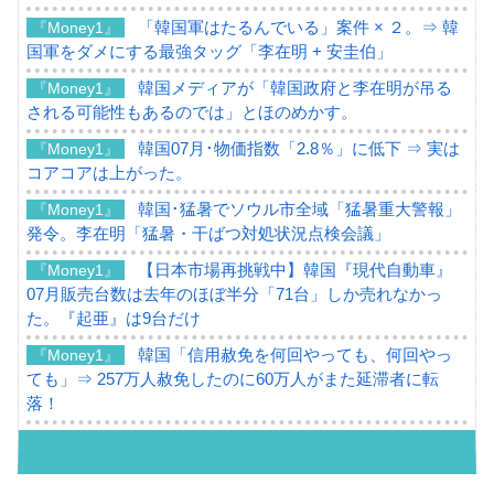
「韓国軍はたるんでいる」案件 × ２。⇒ 韓
『Money1』
国軍をダメにする最強タッグ「李在明 + 安圭伯」
韓国メディアが「韓国政府と李在明が吊る
『Money1』
される可能性もあるのでは」とほのめかす。
韓国07月･物価指数「2.8％」に低下 ⇒ 実は
『Money1』
コアコアは上がった。
韓国･猛暑でソウル市全域「猛暑重大警報」
『Money1』
発令。李在明「猛暑・干ばつ対処状況点検会議」
【日本市場再挑戦中】韓国『現代自動車』
『Money1』
07月販売台数は去年のほぼ半分「71台」しか売れなかっ
た。『起亜』は9台だけ
韓国「信用赦免を何回やっても、何回やっ
『Money1』
ても」⇒ 257万人赦免したのに60万人がまた延滞者に転
落！
韓国K9専用砲弾･装薬自動供給装甲車両･珍
『Money1』
兵器「K10」が改良に乗り出す。