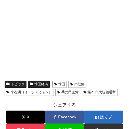
韓国鉄鋼最大手『POSCO』ズブズブ沈む。
『Money1』
営業利益80.2％も減少
米国下院「韓国の公務員個人をターゲット
『Money1』
にぶん殴る法案」提出！⇒ クーパン問題は合衆国企業に対
する差別。許してはおかぬ
韓国ボンクラ政策室長･金容範、株価暴落に
『Money1』
他人事のような発言。
韓国半導体『SKハイニックス』2026年2Qの
『Money1』
業績「史上最高益」当期純利益は前年同期比13.4倍に。
日本の誇る海洋資源調査船『白嶺』は先進技術の
Fact1
トピック
韓国経済
韓国
南朝鮮
塊！
李在明（イ・ジェミョン）
共に民主党
第21代大統領選挙
夏の甲子園、優勝校を最も多く輩出している都道
Fact1
府県とは？
シェアする
今話題の「楽天ライオンズ」とは？
Fact1
X
Facebook
はてブ
奇跡の毛色「白毛馬」とは？
Fact1