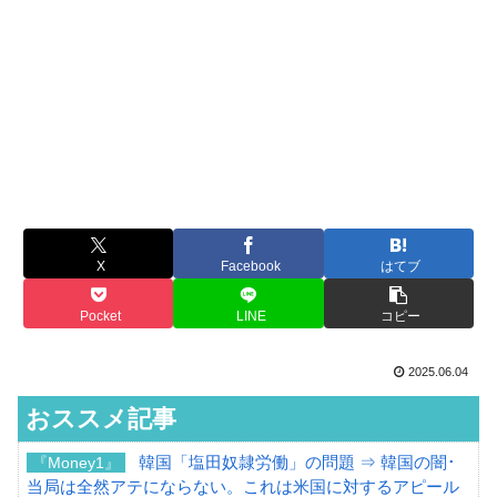
X
Facebook
はてブ
Pocket
LINE
コピー
2025.06.04
おススメ記事
韓国「塩田奴隷労働」の問題 ⇒ 韓国の闇･
『Money1』
当局は全然アテにならない。これは米国に対するアピール