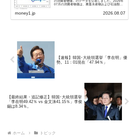
の消費者物価」のデータを公表しました。2026年
07月の消費者物価は、農畜水産物および石油類の
上昇率が鈍化したことなどにより、前年同月比
2.8％上昇（06月は3.2％）となり、上昇率は前...
money1.jp
2026.08.07
【速報】韓国･大統領選挙「李在明」優
勢。11：01現在「47.94％」
【最終結果・追記修正】韓国･大統領選挙
「李在明49.42％ vs 金文洙41.15％」李俊
錫は8.34％。
ホーム
トピック