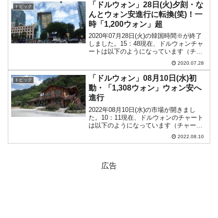
策金利を「0.25％...
「ドルウォン」28日(火)夕刻・な
トピック
んとウォン安進行に転換(笑)！一
時「1,200ウォン」超
2020年07月28日(火)の韓国時間※が終了
しました。15：48現在、ドルウォンチャ
ートは以下のようになっています（チャ
ートは『Investing.com』より引用：以下
2020.07.28
同）。驚いたことに陽線に転換しました
(笑)。現在のところウォン安進行...
「ドルウォン」08月10日(水)初
トピック
動・「1,308ウォン」ウォン安へ
進行
2022年08月10日(水)の市場が開きまし
た。10：11現在、ドルウォンのチャート
は以下のようになっています（チャート
は『Investing.com』より引用）。これか
2022.08.10
らローソク足の調整が入るかもしれませ
んが、前日は1,307ウォンまでウ...
広告