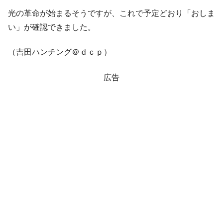
『Money1』
い「50.5％」に上昇
光の革命が始まるそうですが、これで予定どおり「おしま
い」が確認できました。
韓国大統領府ボンクラ政策室長が告発され
『Money1』
た ⇒ 国家が行った恐るべき株価操作であり、空前の国政壟
断
（吉田ハンチング＠ｄｃｐ）
韓国･警察職員が「丸刈りになって抗議活
『Money1』
動」
広告
中国だけが鉄鋼輸出を異常増加させる ⇒ 中
『Money1』
国の過剰生産が世界を蝕む。
韓国製造業「半導体絶好調」のウラで他業
『Money1』
種は全般的「不調」⇒ PSIが示す現況は決して良くない。
【米韓激突案件】韓国消費者院が『クーパ
『Money1』
ン』1人当たり賠償10万ウォンを認定 ⇒ 総額3兆7,000億
韓国で猛暑。南東部では干ばつ
『Money1』
韓国型イージス搭載の次世代駆逐艦
『Money1』
「KDDX」1番艦、2032年竣工と公示
【対日本円】ウォン安が急進！ 日米の協調
『Money1』