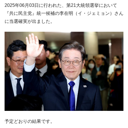
韓国「2026年07月の輸出入」絶好調。半導
『Money1』
2025年06月03日に行われた、第21大統領選挙において
体だけで410億ドル、輸出全体の41％もある
『共に民主党』統一候補の李在明（イ・ジェミョン）さん
韓国･李在明「青年層の雇用状況が悪い。せ
『Money1』
に当選確実が出ました。
や、若者に起業させよう」⇒ どんな雇用対策だソレ。
【韓国の外貨準備】2026年07月は4,279億ド
『Money1』
ル。外平債の発行「19.4億ドル」
韓国「ここは北朝鮮なのか。選管がサーバ
『Money1』
ーにウソのデータを入力したのは明白だ」
韓国･李在明さっそく不動産対策で浅薄な発
『Money1』
言。
韓国は「中国と同じく」投資に不適格な国
『Money1』
だ。
『韓国銀行』が「金の保有量を増やしま
『Money1』
す」⇒「金を経由するドル入手」手段ではないのか？
韓国･外為取引量「1日当たり1,214.4億ド
『Money1』
ル」まで拡大 ⇒ 海外資金の動きに強く左右される状態
予定どおりの結果です。
韓国･帰ってきた李在明。李在明を支持しな